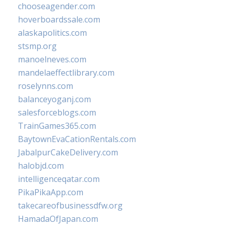
chooseagender.com
hoverboardssale.com
alaskapolitics.com
stsmp.org
manoelneves.com
mandelaeffectlibrary.com
roselynns.com
balanceyoganj.com
salesforceblogs.com
TrainGames365.com
BaytownEvaCationRentals.com
JabalpurCakeDelivery.com
halobjd.com
intelligenceqatar.com
PikaPikaApp.com
takecareofbusinessdfw.org
HamadaOfJapan.com