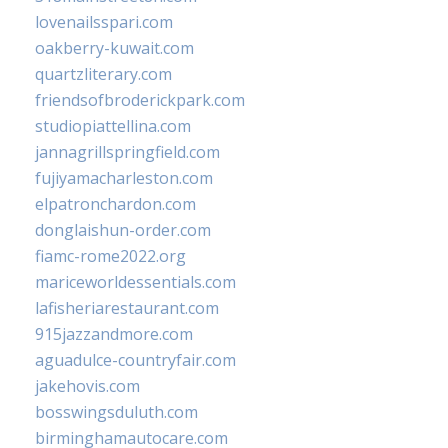
lovenailsspari.com
oakberry-kuwait.com
quartzliterary.com
friendsofbroderickpark.com
studiopiattellina.com
jannagrillspringfield.com
fujiyamacharleston.com
elpatronchardon.com
donglaishun-order.com
fiamc-rome2022.org
mariceworldessentials.com
lafisheriarestaurant.com
915jazzandmore.com
aguadulce-countryfair.com
jakehovis.com
bosswingsduluth.com
birminghamautocare.com