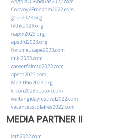
AngolaOilAndGas2022.com
Convoy4Freedom2022.com
grur2023.org
hkhk2023.org
napm2023.org
apsdfd2023.org
forumausape2023.com
imkl2023.com
careerfaircsd2023.com
apsth2023.com
MedItRio2023.org
lcicon2023boston.com
waitangidayfestival2022.com
vacancesscolaires2022.com
MEDIA PARTNER II
isth2022.com