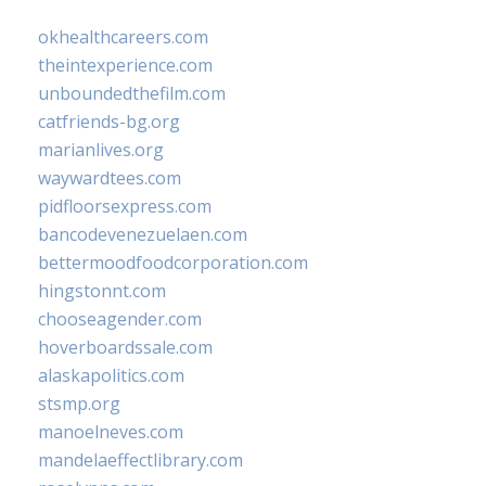
okhealthcareers.com
theintexperience.com
unboundedthefilm.com
catfriends-bg.org
marianlives.org
waywardtees.com
pidfloorsexpress.com
bancodevenezuelaen.com
bettermoodfoodcorporation.com
hingstonnt.com
chooseagender.com
hoverboardssale.com
alaskapolitics.com
stsmp.org
manoelneves.com
mandelaeffectlibrary.com