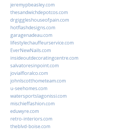
jeremypbeasley.com
thesandwichdepotcos.com
drgiggleshouseofpain.com
hotflashdesigns.com
garagenadeau.com
lifestylechauffeurservice.com
EverNewNails.com
insideoutdecoratingcentre.com
salvatoresinpoint.com
jovialfloralco.com
johnlscotthometeam.com
u-seehomes.com
watersportslagonissi.com
mischieffashion.com
eduwyre.com
retro-interiors.com
theblvd-boise.com