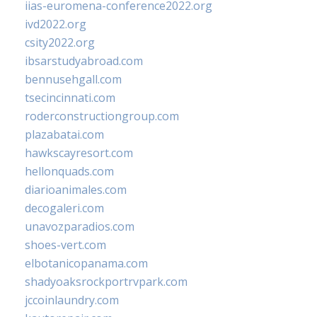
iias-euromena-conference2022.org
ivd2022.org
csity2022.org
ibsarstudyabroad.com
bennusehgall.com
tsecincinnati.com
roderconstructiongroup.com
plazabatai.com
hawkscayresort.com
hellonquads.com
diarioanimales.com
decogaleri.com
unavozparadios.com
shoes-vert.com
elbotanicopanama.com
shadyoaksrockportrvpark.com
jccoinlaundry.com