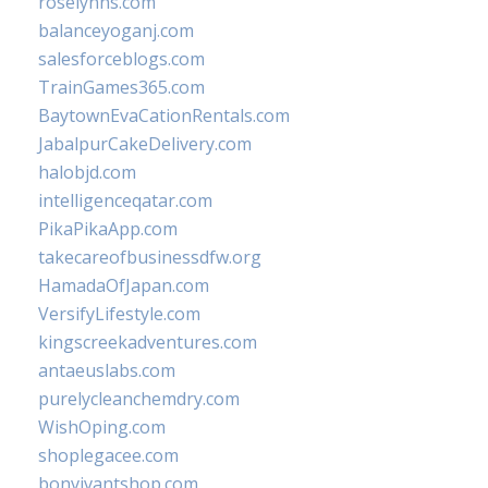
roselynns.com
balanceyoganj.com
salesforceblogs.com
TrainGames365.com
BaytownEvaCationRentals.com
JabalpurCakeDelivery.com
halobjd.com
intelligenceqatar.com
PikaPikaApp.com
takecareofbusinessdfw.org
HamadaOfJapan.com
VersifyLifestyle.com
kingscreekadventures.com
antaeuslabs.com
purelycleanchemdry.com
WishOping.com
shoplegacee.com
bonvivantshop.com