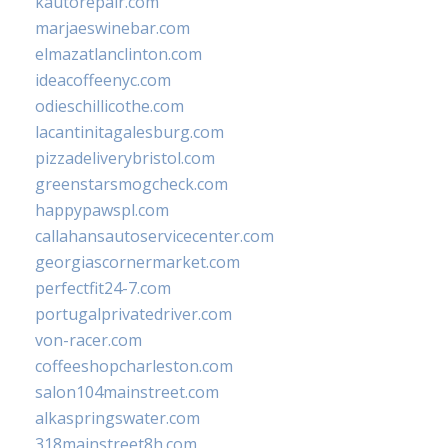
kautorepair.com
marjaeswinebar.com
elmazatlanclinton.com
ideacoffeenyc.com
odieschillicothe.com
lacantinitagalesburg.com
pizzadeliverybristol.com
greenstarsmogcheck.com
happypawspl.com
callahansautoservicecenter.com
georgiascornermarket.com
perfectfit24-7.com
portugalprivatedriver.com
von-racer.com
coffeeshopcharleston.com
salon104mainstreet.com
alkaspringswater.com
318mainstreet8h.com