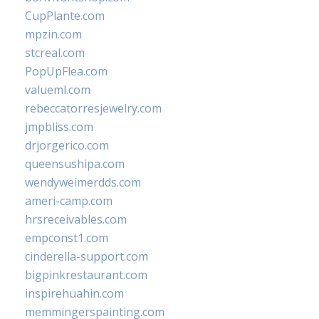
CupPlante.com
mpzin.com
stcreal.com
PopUpFlea.com
valueml.com
rebeccatorresjewelry.com
jmpbliss.com
drjorgerico.com
queensushipa.com
wendyweimerdds.com
ameri-camp.com
hrsreceivables.com
empconst1.com
cinderella-support.com
bigpinkrestaurant.com
inspirehuahin.com
memmingerspainting.com