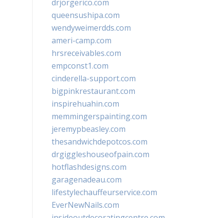
drjorgerico.com
queensushipa.com
wendyweimerdds.com
ameri-camp.com
hrsreceivables.com
empconst1.com
cinderella-support.com
bigpinkrestaurant.com
inspirehuahin.com
memmingerspainting.com
jeremypbeasley.com
thesandwichdepotcos.com
drgiggleshouseofpain.com
hotflashdesigns.com
garagenadeau.com
lifestylechauffeurservice.com
EverNewNails.com
insideoutdecoratingcentre.com