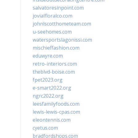
salvatoresinpoint.com
jovialfloralco.com
johnlscotthometeam.com
u-seehomes.com
watersportslagonissi.com
mischieffashion.com
eduwyre.com
retro-interiors.com
theblvd-boise.com
fpet2023.org
e-smart2022.org
ngrc2022.org
leesfamilyfoods.com
lewis-lewis-cpas.com
eleontennis.com
cyetus.com
bradfordshops.com