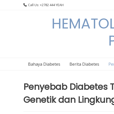
Skip
Call Us: +2782 444 YEAH
to
content
HEMATOL
Bahaya Diabetes
Berita Diabetes
Pe
Penyebab Diabetes Ti
Genetik dan Lingkun