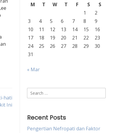
aran
M
T
W
T
F
S
S
Lee
1
2
p
3
4
5
6
7
8
9
10
11
12
13
14
15
16
a
17
18
19
20
21
22
23
kan
24
25
26
27
28
29
30
31
« Mar
Search
i-hati
for:
it Ini
Recent Posts
Pengertian Nefropati dan Faktor