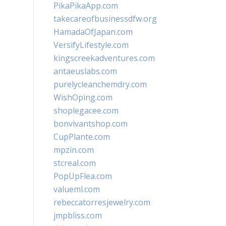
PikaPikaApp.com
takecareofbusinessdfw.org
HamadaOfJapan.com
VersifyLifestyle.com
kingscreekadventures.com
antaeuslabs.com
purelycleanchemdry.com
WishOping.com
shoplegacee.com
bonvivantshop.com
CupPlante.com
mpzin.com
stcreal.com
PopUpFlea.com
valueml.com
rebeccatorresjewelry.com
jmpbliss.com