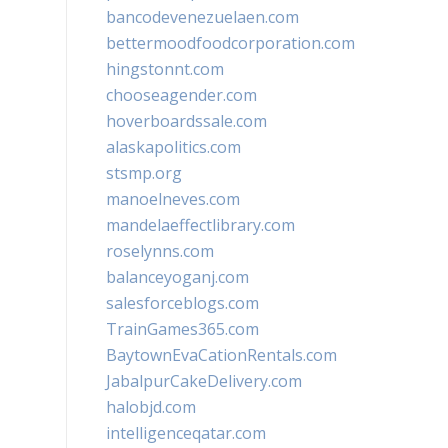
bancodevenezuelaen.com
bettermoodfoodcorporation.com
hingstonnt.com
chooseagender.com
hoverboardssale.com
alaskapolitics.com
stsmp.org
manoelneves.com
mandelaeffectlibrary.com
roselynns.com
balanceyoganj.com
salesforceblogs.com
TrainGames365.com
BaytownEvaCationRentals.com
JabalpurCakeDelivery.com
halobjd.com
intelligenceqatar.com