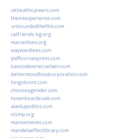
okhealthcareers.com
theintexperience.com
unboundedthefilm.com
catfriends-bg.org
marianlives.org
waywardtees.com
pidfloorsexpress.com
bancodevenezuelaen.com
bettermoodfoodcorporation.com
hingstonnt.com
chooseagender.com
hoverboardssale.com
alaskapolitics.com
stsmp.org
manoelneves.com
mandelaeffectlibrary.com