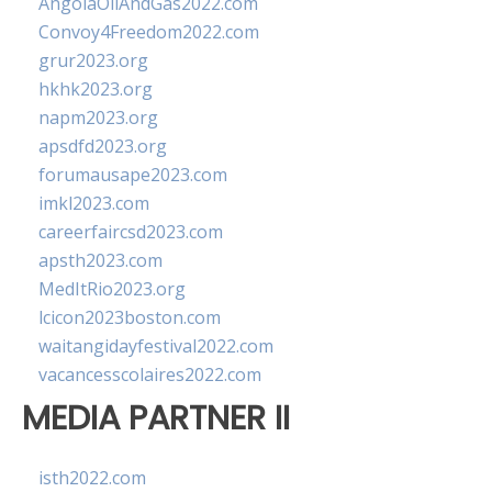
AngolaOilAndGas2022.com
Convoy4Freedom2022.com
grur2023.org
hkhk2023.org
napm2023.org
apsdfd2023.org
forumausape2023.com
imkl2023.com
careerfaircsd2023.com
apsth2023.com
MedItRio2023.org
lcicon2023boston.com
waitangidayfestival2022.com
vacancesscolaires2022.com
MEDIA PARTNER II
isth2022.com