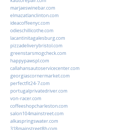
kautorepair.com
marjaeswinebar.com
elmazatlanclinton.com
ideacoffeenyc.com
odieschillicothe.com
lacantinitagalesburg.com
pizzadeliverybristol.com
greenstarsmogcheck.com
happypawspl.com
callahansautoservicecenter.com
georgiascornermarket.com
perfectfit24-7.com
portugalprivatedriver.com
von-racer.com
coffeeshopcharleston.com
salon104mainstreet.com
alkaspringswater.com
318mainstreet8h.com