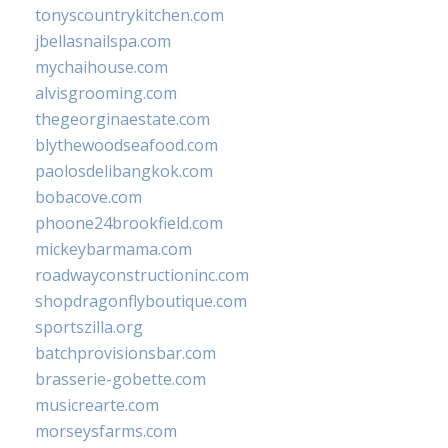
tonyscountrykitchen.com
jbellasnailspa.com
mychaihouse.com
alvisgrooming.com
thegeorginaestate.com
blythewoodseafood.com
paolosdelibangkok.com
bobacove.com
phoone24brookfield.com
mickeybarmama.com
roadwayconstructioninc.com
shopdragonflyboutique.com
sportszilla.org
batchprovisionsbar.com
brasserie-gobette.com
musicrearte.com
morseysfarms.com