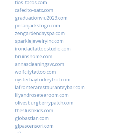
tios-tacos.com
cafecito-satx.com
graduacionviu2023.com
pecanjackstogo.com
zengardendayspa.com
sparklejewelryinc.com
ironcladtattoostudio.com
bruinshome.com
annascleaningsvc.com
wolfcitytattoo.com
oysterbayturkeytrot.com
lafronterarestauranteybar.com
lilyandrosetearoom.com
olivesburgberrypatch.com
theslushkids.com
giobastian.com
glpascensori.com