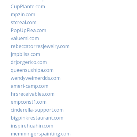
CupPlante.com
mpzin.com
stcreal.com
PopUpFlea.com
valueml.com
rebeccatorresjewelry.com
jmpbliss.com
drjorgerico.com
queensushipa.com
wendyweimerdds.com
ameri-camp.com
hrsreceivables.com
empconst1.com
cinderella-support.com
bigpinkrestaurant.com
inspirehuahin.com
memmingerspainting.com