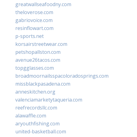
greatwallseafoodny.com
theloverose.com
gabriovoice.com
resinflowart.com
p-sports.net
korsairstreetwear.com
petshopallston.com
avenue26tacos.com
topgglasses.com
broadmoornailsspacoloradosprings.com
missblackpasadena.com
anneskitchen.org
valenciamarketytaqueria.com
reefrecordsllc.com
alawaffle.com
aryouthfishing.com
united-basketball.com