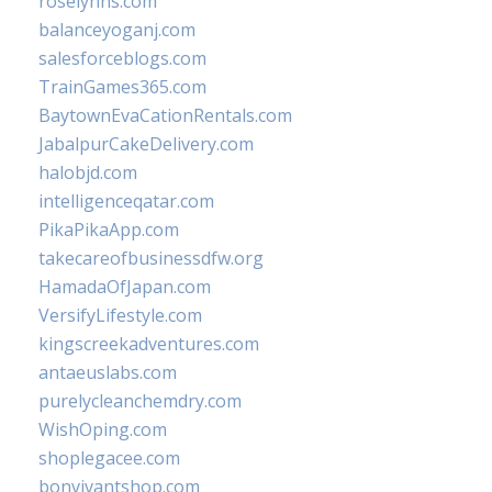
roselynns.com
balanceyoganj.com
salesforceblogs.com
TrainGames365.com
BaytownEvaCationRentals.com
JabalpurCakeDelivery.com
halobjd.com
intelligenceqatar.com
PikaPikaApp.com
takecareofbusinessdfw.org
HamadaOfJapan.com
VersifyLifestyle.com
kingscreekadventures.com
antaeuslabs.com
purelycleanchemdry.com
WishOping.com
shoplegacee.com
bonvivantshop.com