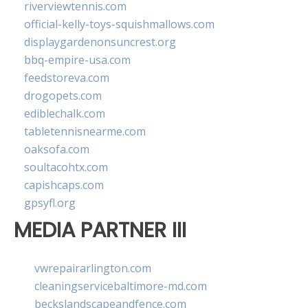
riverviewtennis.com
official-kelly-toys-squishmallows.com
displaygardenonsuncrest.org
bbq-empire-usa.com
feedstoreva.com
drogopets.com
ediblechalk.com
tabletennisnearme.com
oaksofa.com
soultacohtx.com
capishcaps.com
gpsyfl.org
MEDIA PARTNER III
vwrepairarlington.com
cleaningservicebaltimore-md.com
beckslandscapeandfence.com