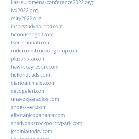
iias-euromena-conference2022.org
ivd2022.org
csity2022.org
ibsarstudyabroad.com
bennusehgall.com
tsecincinnati.com
roderconstructiongroup.com
plazabatai.com
hawkscayresort.com
hellonquads.com
diarioanimales.com
decogaleri.com
unavozparadios.com
shoes-vert.com
elbotanicopanama.com
shadyoaksrockportrvpark.com
jccoinlaundry.com