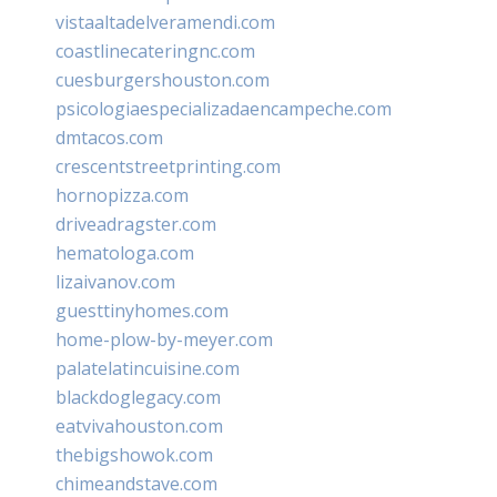
vistaaltadelveramendi.com
coastlinecateringnc.com
cuesburgershouston.com
psicologiaespecializadaencampeche.com
dmtacos.com
crescentstreetprinting.com
hornopizza.com
driveadragster.com
hematologa.com
lizaivanov.com
guesttinyhomes.com
home-plow-by-meyer.com
palatelatincuisine.com
blackdoglegacy.com
eatvivahouston.com
thebigshowok.com
chimeandstave.com