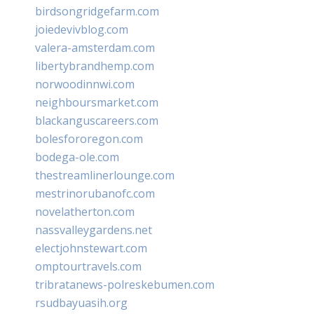
birdsongridgefarm.com
joiedevivblog.com
valera-amsterdam.com
libertybrandhemp.com
norwoodinnwi.com
neighboursmarket.com
blackanguscareers.com
bolesfororegon.com
bodega-ole.com
thestreamlinerlounge.com
mestrinorubanofc.com
novelatherton.com
nassvalleygardens.net
electjohnstewart.com
omptourtravels.com
tribratanews-polreskebumen.com
rsudbayuasih.org