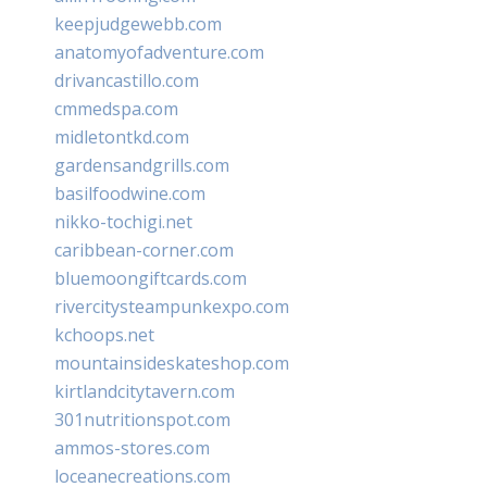
keepjudgewebb.com
anatomyofadventure.com
drivancastillo.com
cmmedspa.com
midletontkd.com
gardensandgrills.com
basilfoodwine.com
nikko-tochigi.net
caribbean-corner.com
bluemoongiftcards.com
rivercitysteampunkexpo.com
kchoops.net
mountainsideskateshop.com
kirtlandcitytavern.com
301nutritionspot.com
ammos-stores.com
loceanecreations.com