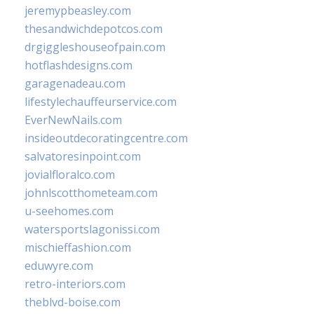
jeremypbeasley.com
thesandwichdepotcos.com
drgiggleshouseofpain.com
hotflashdesigns.com
garagenadeau.com
lifestylechauffeurservice.com
EverNewNails.com
insideoutdecoratingcentre.com
salvatoresinpoint.com
jovialfloralco.com
johnlscotthometeam.com
u-seehomes.com
watersportslagonissi.com
mischieffashion.com
eduwyre.com
retro-interiors.com
theblvd-boise.com