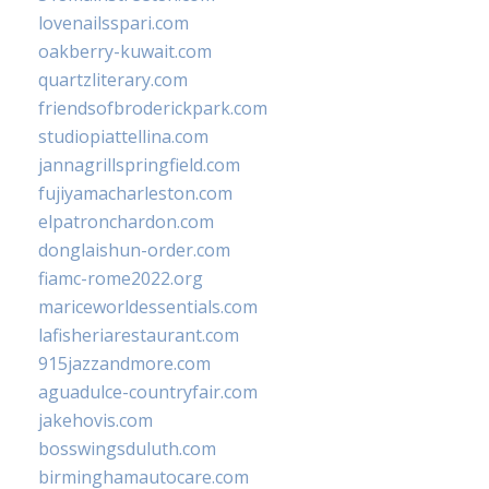
lovenailsspari.com
oakberry-kuwait.com
quartzliterary.com
friendsofbroderickpark.com
studiopiattellina.com
jannagrillspringfield.com
fujiyamacharleston.com
elpatronchardon.com
donglaishun-order.com
fiamc-rome2022.org
mariceworldessentials.com
lafisheriarestaurant.com
915jazzandmore.com
aguadulce-countryfair.com
jakehovis.com
bosswingsduluth.com
birminghamautocare.com