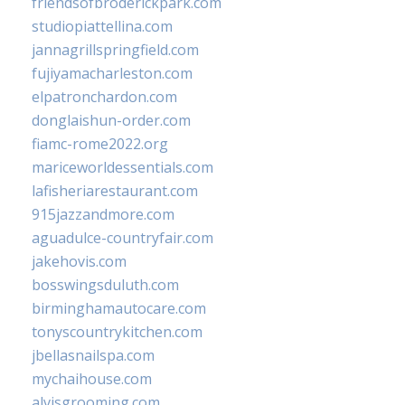
friendsofbroderickpark.com
studiopiattellina.com
jannagrillspringfield.com
fujiyamacharleston.com
elpatronchardon.com
donglaishun-order.com
fiamc-rome2022.org
mariceworldessentials.com
lafisheriarestaurant.com
915jazzandmore.com
aguadulce-countryfair.com
jakehovis.com
bosswingsduluth.com
birminghamautocare.com
tonyscountrykitchen.com
jbellasnailspa.com
mychaihouse.com
alvisgrooming.com