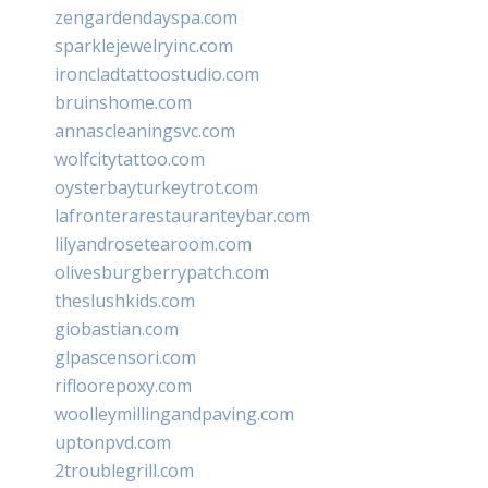
zengardendayspa.com
sparklejewelryinc.com
ironcladtattoostudio.com
bruinshome.com
annascleaningsvc.com
wolfcitytattoo.com
oysterbayturkeytrot.com
lafronterarestauranteybar.com
lilyandrosetearoom.com
olivesburgberrypatch.com
theslushkids.com
giobastian.com
glpascensori.com
rifloorepoxy.com
woolleymillingandpaving.com
uptonpvd.com
2troublegrill.com