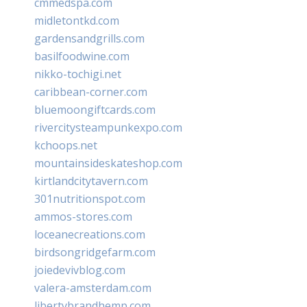
cmmedspa.com
midletontkd.com
gardensandgrills.com
basilfoodwine.com
nikko-tochigi.net
caribbean-corner.com
bluemoongiftcards.com
rivercitysteampunkexpo.com
kchoops.net
mountainsideskateshop.com
kirtlandcitytavern.com
301nutritionspot.com
ammos-stores.com
loceanecreations.com
birdsongridgefarm.com
joiedevivblog.com
valera-amsterdam.com
libertybrandhemp.com