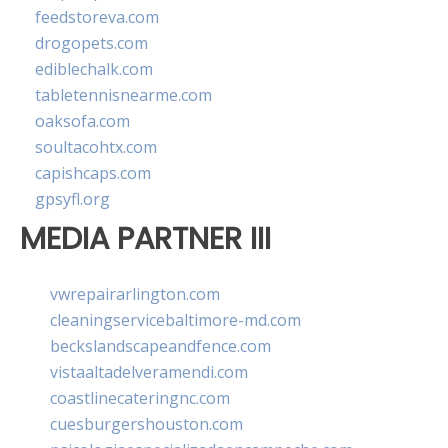
feedstoreva.com
drogopets.com
ediblechalk.com
tabletennisnearme.com
oaksofa.com
soultacohtx.com
capishcaps.com
gpsyfl.org
MEDIA PARTNER III
vwrepairarlington.com
cleaningservicebaltimore-md.com
beckslandscapeandfence.com
vistaaltadelveramendi.com
coastlinecateringnc.com
cuesburgershouston.com