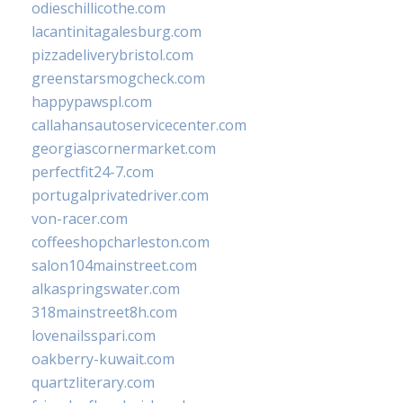
odieschillicothe.com
lacantinitagalesburg.com
pizzadeliverybristol.com
greenstarsmogcheck.com
happypawspl.com
callahansautoservicecenter.com
georgiascornermarket.com
perfectfit24-7.com
portugalprivatedriver.com
von-racer.com
coffeeshopcharleston.com
salon104mainstreet.com
alkaspringswater.com
318mainstreet8h.com
lovenailsspari.com
oakberry-kuwait.com
quartzliterary.com