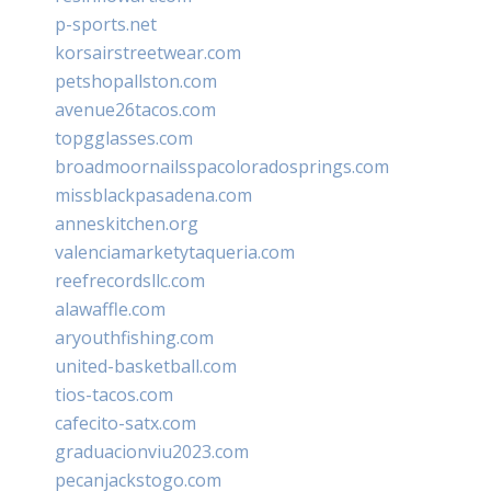
p-sports.net
korsairstreetwear.com
petshopallston.com
avenue26tacos.com
topgglasses.com
broadmoornailsspacoloradosprings.com
missblackpasadena.com
anneskitchen.org
valenciamarketytaqueria.com
reefrecordsllc.com
alawaffle.com
aryouthfishing.com
united-basketball.com
tios-tacos.com
cafecito-satx.com
graduacionviu2023.com
pecanjackstogo.com