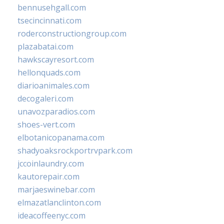
bennusehgall.com
tsecincinnati.com
roderconstructiongroup.com
plazabatai.com
hawkscayresort.com
hellonquads.com
diarioanimales.com
decogaleri.com
unavozparadios.com
shoes-vert.com
elbotanicopanama.com
shadyoaksrockportrvpark.com
jccoinlaundry.com
kautorepair.com
marjaeswinebar.com
elmazatlanclinton.com
ideacoffeenyc.com