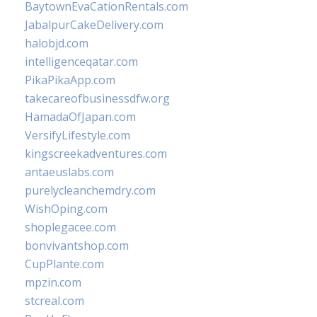
BaytownEvaCationRentals.com
JabalpurCakeDelivery.com
halobjd.com
intelligenceqatar.com
PikaPikaApp.com
takecareofbusinessdfw.org
HamadaOfJapan.com
VersifyLifestyle.com
kingscreekadventures.com
antaeuslabs.com
purelycleanchemdry.com
WishOping.com
shoplegacee.com
bonvivantshop.com
CupPlante.com
mpzin.com
stcreal.com