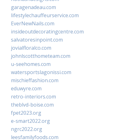
garagenadeau.com
lifestylechauffeurservice.com
EverNewNails.com
insideoutdecoratingcentre.com
salvatoresinpoint.com
jovialfloralco.com
johnlscotthometeam.com
u-seehomes.com
watersportslagonissi.com
mischieffashion.com
eduwyre.com
retro-interiors.com
theblvd-boise.com
fpet2023.org
e-smart2022.org
ngrc2022.org
leesfamilyfoods.com