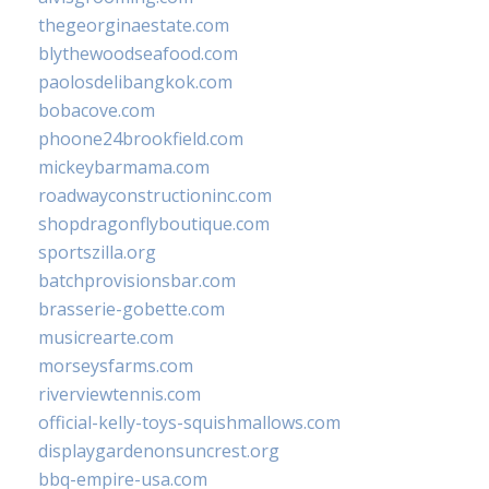
thegeorginaestate.com
blythewoodseafood.com
paolosdelibangkok.com
bobacove.com
phoone24brookfield.com
mickeybarmama.com
roadwayconstructioninc.com
shopdragonflyboutique.com
sportszilla.org
batchprovisionsbar.com
brasserie-gobette.com
musicrearte.com
morseysfarms.com
riverviewtennis.com
official-kelly-toys-squishmallows.com
displaygardenonsuncrest.org
bbq-empire-usa.com