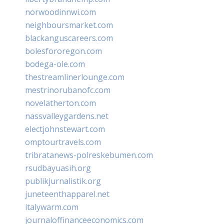
norwoodinnwi.com
neighboursmarket.com
blackanguscareers.com
bolesfororegon.com
bodega-ole.com
thestreamlinerlounge.com
mestrinorubanofc.com
novelatherton.com
nassvalleygardens.net
electjohnstewart.com
omptourtravels.com
tribratanews-polreskebumen.com
rsudbayuasih.org
publikjurnalistik.org
juneteenthapparel.net
italywarm.com
journaloffinanceeconomics.com