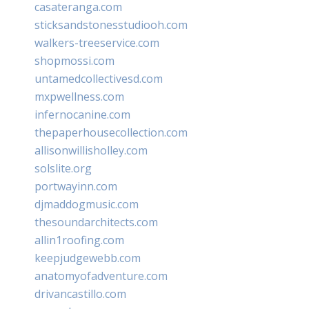
casateranga.com
sticksandstonesstudiooh.com
walkers-treeservice.com
shopmossi.com
untamedcollectivesd.com
mxpwellness.com
infernocanine.com
thepaperhousecollection.com
allisonwillisholley.com
solslite.org
portwayinn.com
djmaddogmusic.com
thesoundarchitects.com
allin1roofing.com
keepjudgewebb.com
anatomyofadventure.com
drivancastillo.com