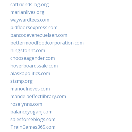
catfriends-bg.org
marianlives.org
waywardtees.com
pidfloorsexpress.com
bancodevenezuelaen.com
bettermoodfoodcorporation.com
hingstonnt.com
chooseagender.com
hoverboardssale.com
alaskapolitics.com
stsmp.org
manoelneves.com
mandelaeffectlibrary.com
roselynns.com
balanceyoganj.com
salesforceblogs.com
TrainGames365.com