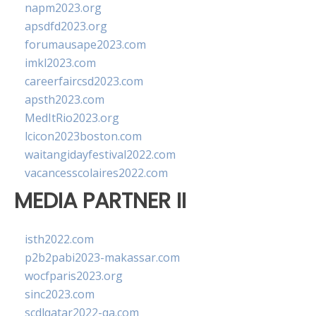
napm2023.org
apsdfd2023.org
forumausape2023.com
imkl2023.com
careerfaircsd2023.com
apsth2023.com
MedItRio2023.org
lcicon2023boston.com
waitangidayfestival2022.com
vacancesscolaires2022.com
MEDIA PARTNER II
isth2022.com
p2b2pabi2023-makassar.com
wocfparis2023.org
sinc2023.com
scdlqatar2022-qa.com