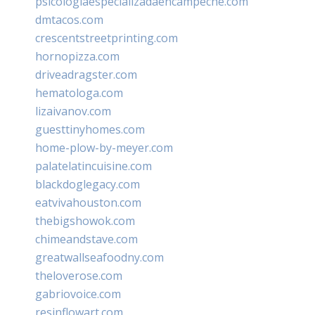
psicologiaespecializadaencampeche.com
dmtacos.com
crescentstreetprinting.com
hornopizza.com
driveadragster.com
hematologa.com
lizaivanov.com
guesttinyhomes.com
home-plow-by-meyer.com
palatelatincuisine.com
blackdoglegacy.com
eatvivahouston.com
thebigshowok.com
chimeandstave.com
greatwallseafoodny.com
theloverose.com
gabriovoice.com
resinflowart.com