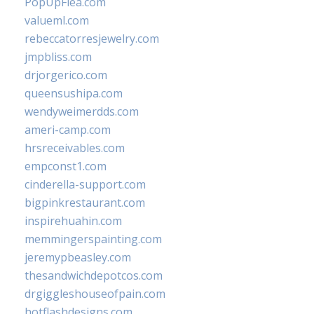
PopUpFlea.com
valueml.com
rebeccatorresjewelry.com
jmpbliss.com
drjorgerico.com
queensushipa.com
wendyweimerdds.com
ameri-camp.com
hrsreceivables.com
empconst1.com
cinderella-support.com
bigpinkrestaurant.com
inspirehuahin.com
memmingerspainting.com
jeremypbeasley.com
thesandwichdepotcos.com
drgiggleshouseofpain.com
hotflashdesigns.com