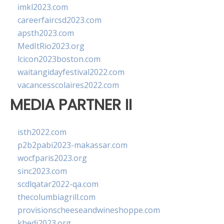
imkl2023.com
careerfaircsd2023.com
apsth2023.com
MedItRio2023.org
lcicon2023boston.com
waitangidayfestival2022.com
vacancesscolaires2022.com
MEDIA PARTNER II
isth2022.com
p2b2pabi2023-makassar.com
wocfparis2023.org
sinc2023.com
scdlqatar2022-qa.com
thecolumbiagrill.com
provisionscheeseandwineshoppe.com
khedi2023.org