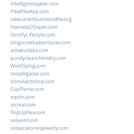
intelligenceqatar.com
PikaPikaApp.com
takecareofbusinessdfw.org
HamadaOfJapan.com
VersifyLifestyle.com
kingscreekadventures.com
antaeuslabs.com
purelycleanchemdry.com
WishOping.com
shoplegacee.com
bonvivantshop.com
CupPlante.com
mpzin.com
stcreal.com
PopUpFlea.com
valueml.com
rebeccatorresjewelry.com