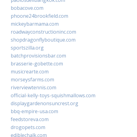
paolosdelibangkok.com
bobacove.com
phoone24brookfield.com
mickeybarmama.com
roadwayconstructioninc.com
shopdragonflyboutique.com
sportszilla.org
batchprovisionsbar.com
brasserie-gobette.com
musicrearte.com
morseysfarms.com
riverviewtennis.com
official-kelly-toys-squishmallows.com
displaygardenonsuncrest.org
bbq-empire-usa.com
feedstoreva.com
drogopets.com
ediblechalk.com