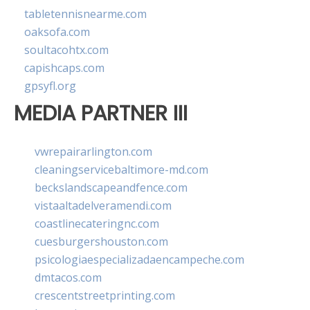
tabletennisnearme.com
oaksofa.com
soultacohtx.com
capishcaps.com
gpsyfl.org
MEDIA PARTNER III
vwrepairarlington.com
cleaningservicebaltimore-md.com
beckslandscapeandfence.com
vistaaltadelveramendi.com
coastlinecateringnc.com
cuesburgershouston.com
psicologiaespecializadaencampeche.com
dmtacos.com
crescentstreetprinting.com