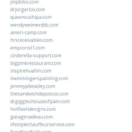
jmpbliss.com
drjorgerico.com
queensushipa.com
wendyweimerdds.com
ameri-camp.com
hrsreceivables.com
empconst1.com
cinderella-support.com
bigpinkrestaurant.com
inspirehuahin.com
memmingerspainting.com
jeremypbeasley.com
thesandwichdepotcos.com
drgiggleshouseofpain.com
hotflashdesigns.com
garagenadeau.com
lifestylechauffeurservice.com