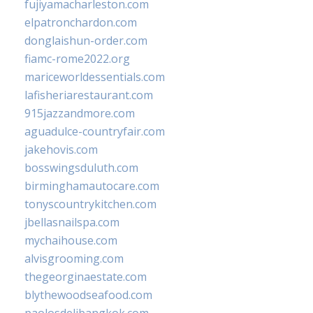
fujiyamacharleston.com
elpatronchardon.com
donglaishun-order.com
fiamc-rome2022.org
mariceworldessentials.com
lafisheriarestaurant.com
915jazzandmore.com
aguadulce-countryfair.com
jakehovis.com
bosswingsduluth.com
birminghamautocare.com
tonyscountrykitchen.com
jbellasnailspa.com
mychaihouse.com
alvisgrooming.com
thegeorginaestate.com
blythewoodseafood.com