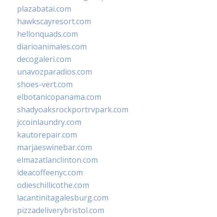
plazabatai.com
hawkscayresort.com
hellonquads.com
diarioanimales.com
decogaleri.com
unavozparadios.com
shoes-vert.com
elbotanicopanama.com
shadyoaksrockportrvpark.com
jccoinlaundry.com
kautorepair.com
marjaeswinebar.com
elmazatlanclinton.com
ideacoffeenyc.com
odieschillicothe.com
lacantinitagalesburg.com
pizzadeliverybristol.com