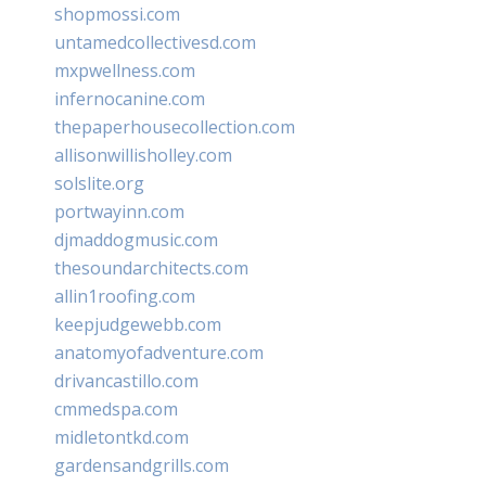
shopmossi.com
untamedcollectivesd.com
mxpwellness.com
infernocanine.com
thepaperhousecollection.com
allisonwillisholley.com
solslite.org
portwayinn.com
djmaddogmusic.com
thesoundarchitects.com
allin1roofing.com
keepjudgewebb.com
anatomyofadventure.com
drivancastillo.com
cmmedspa.com
midletontkd.com
gardensandgrills.com