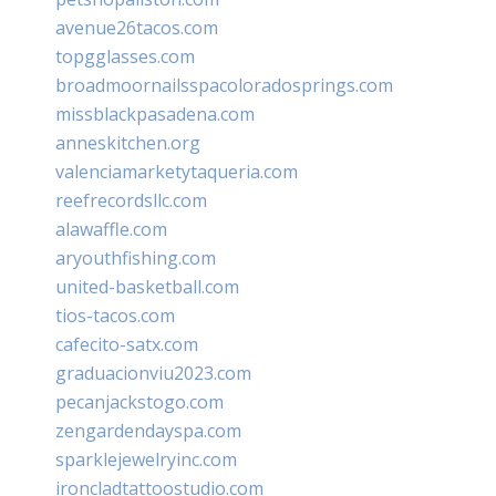
avenue26tacos.com
topgglasses.com
broadmoornailsspacoloradosprings.com
missblackpasadena.com
anneskitchen.org
valenciamarketytaqueria.com
reefrecordsllc.com
alawaffle.com
aryouthfishing.com
united-basketball.com
tios-tacos.com
cafecito-satx.com
graduacionviu2023.com
pecanjackstogo.com
zengardendayspa.com
sparklejewelryinc.com
ironcladtattoostudio.com