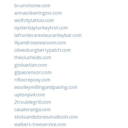
bruinshome.com
annascleaningsvc.com
wolfcitytattoo.com
oysterbayturkeytrot.com
lafronterarestauranteybar.com
lilyandrosetearoom.com
olivesburgberrypatch.com
theslushkids.com
giobastian.com
glpascensori.com
rifloorepoxy.com
woolleymillingandpaving.com
uptonpvd.com
2troublegrill.com
casateranga.com
sticksandstonesstudiooh.com
walkers-treeservice.com