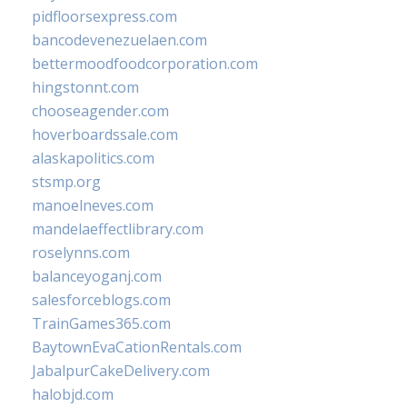
pidfloorsexpress.com
bancodevenezuelaen.com
bettermoodfoodcorporation.com
hingstonnt.com
chooseagender.com
hoverboardssale.com
alaskapolitics.com
stsmp.org
manoelneves.com
mandelaeffectlibrary.com
roselynns.com
balanceyoganj.com
salesforceblogs.com
TrainGames365.com
BaytownEvaCationRentals.com
JabalpurCakeDelivery.com
halobjd.com