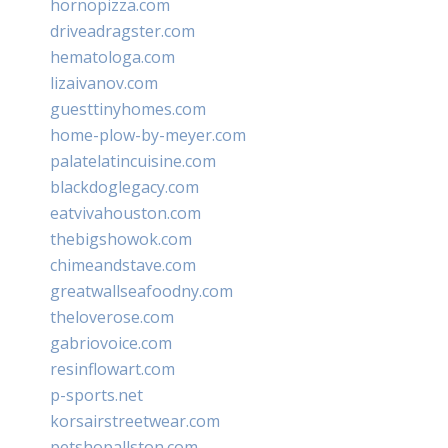
hornopizza.com
driveadragster.com
hematologa.com
lizaivanov.com
guesttinyhomes.com
home-plow-by-meyer.com
palatelatincuisine.com
blackdoglegacy.com
eatvivahouston.com
thebigshowok.com
chimeandstave.com
greatwallseafoodny.com
theloverose.com
gabriovoice.com
resinflowart.com
p-sports.net
korsairstreetwear.com
petshopallston.com