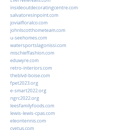
EverNewNails.com
insideoutdecoratingcentre.com
salvatoresinpoint.com
jovialfloralco.com
johnlscotthometeam.com
u-seehomes.com
watersportslagonissi.com
mischieffashion.com
eduwyre.com
retro-interiors.com
theblvd-boise.com
fpet2023.org
e-smart2022.org
ngrc2022.org
leesfamilyfoods.com
lewis-lewis-cpas.com
eleontennis.com
cyetus.com