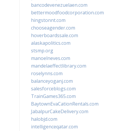
bancodevenezuelaen.com
bettermoodfoodcorporation.com
hingstonnt.com
chooseagender.com
hoverboardssale.com
alaskapolitics.com
stsmp.org
manoelneves.com
mandelaeffectlibrary.com
roselynns.com
balanceyoganj.com
salesforceblogs.com
TrainGames365.com
BaytownEvaCationRentals.com
JabalpurCakeDelivery.com
halobjd.com
intelligenceqatar.com