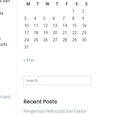
a dan
M
T
W
T
F
S
S
1
2
da
3
4
5
6
7
8
9
10
11
12
13
14
15
16
17
18
19
20
21
22
23
s
24
25
26
27
28
29
30
uda.
31
« Mar
Search
for:
 Hamil
Recent Posts
Pengertian Nefropati dan Faktor