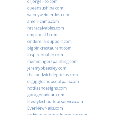
drjorgerico.com
queensushipa.com
wendyweimerdds.com
ameri-camp.com
hrsreceivables.com
empconst1.com
cinderella-support.com
bigpinkrestaurant.com
inspirehuahin.com
memmingerspainting.com
jeremypbeasley.com
thesandwichdepotcos.com
drgiggleshouseofpain.com
hotflashdesigns.com
garagenadeau.com
lifestylechauffeurservice.com
EverNewNails.com
insideoutdecoratingcentre.com