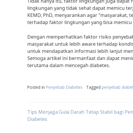
Tidak hanya itu, faktor lingkungan juga dapat
lingkungan yang tidak sehat dapat memicu terja
KEMD, PhD, menyarankan agar “masyarakat, ter
terhadap faktor lingkungan yang bisa memicu 
Dengan memperhatikan faktor risiko penyeba
masyarakat untuk lebih aware terhadap kondis
untuk mendapatkan informasi lebih lanjut me
Semoga artikel ini bermanfaat dan dapat men
terutama dalam mencegah diabetes.
Posted in
Penyebab Diabetes
Tagged
penyebab diabet
Post
Tips Menjaga Gula Darah Tetap Stabil bagi Pen
Diabetes
navigation