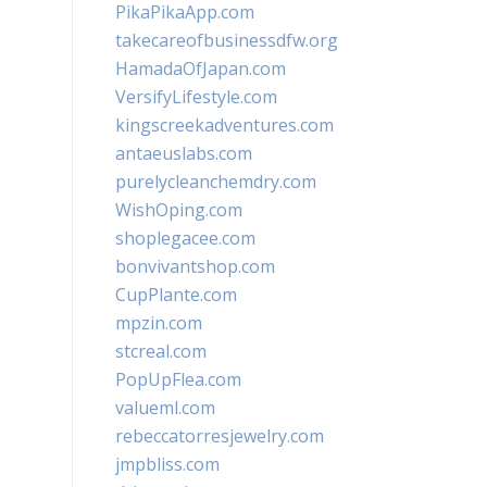
PikaPikaApp.com
takecareofbusinessdfw.org
HamadaOfJapan.com
VersifyLifestyle.com
kingscreekadventures.com
antaeuslabs.com
purelycleanchemdry.com
WishOping.com
shoplegacee.com
bonvivantshop.com
CupPlante.com
mpzin.com
stcreal.com
PopUpFlea.com
valueml.com
rebeccatorresjewelry.com
jmpbliss.com