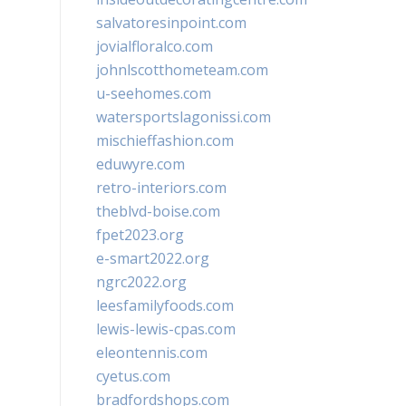
salvatoresinpoint.com
jovialfloralco.com
johnlscotthometeam.com
u-seehomes.com
watersportslagonissi.com
mischieffashion.com
eduwyre.com
retro-interiors.com
theblvd-boise.com
fpet2023.org
e-smart2022.org
ngrc2022.org
leesfamilyfoods.com
lewis-lewis-cpas.com
eleontennis.com
cyetus.com
bradfordshops.com