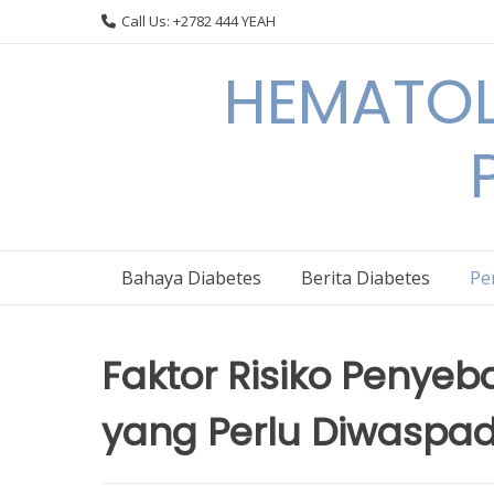
Skip
Call Us: +2782 444 YEAH
to
content
HEMATOL
Bahaya Diabetes
Berita Diabetes
Pe
Faktor Risiko Penye
yang Perlu Diwaspad