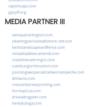
capishcaps.com
gpsyfl.org
MEDIA PARTNER III
vwrepairarlington.com
cleaningservicebaltimore-md.com
beckslandscapeandfence.com
vistaaltadelveramendi.com
coastlinecateringnc.com
cuesburgershouston.com
psicologiaespecializadaencampeche.com
dmtacos.com
crescentstreetprinting.com
hornopizza.com
driveadragster.com
hematologa.com