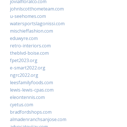
jovialfloralco.com
johnlscotthometeam.com
u-seehomes.com
watersportslagonissi.com
mischieffashion.com
eduwyre.com
retro-interiors.com
theblvd-boise.com
fpet2023.org
e-smart2022.org
ngrc2022.org
leesfamilyfoods.com
lewis-lewis-cpas.com
eleontennis.com
cyetus.com
bradfordshops.com
almadenranchsanjose.com
advocatevijay.com