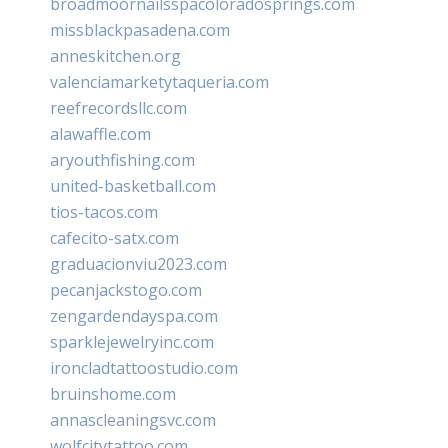
broadmoornailsspacoloradosprings.com
missblackpasadena.com
anneskitchen.org
valenciamarketytaqueria.com
reefrecordsllc.com
alawaffle.com
aryouthfishing.com
united-basketball.com
tios-tacos.com
cafecito-satx.com
graduacionviu2023.com
pecanjackstogo.com
zengardendayspa.com
sparklejewelryinc.com
ironcladtattoostudio.com
bruinshome.com
annascleaningsvc.com
wolfcitytattoo.com