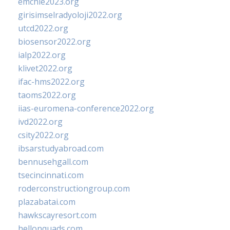
emchie2023.org
girisimselradyoloji2022.org
utcd2022.org
biosensor2022.org
ialp2022.org
klivet2022.org
ifac-hms2022.org
taoms2022.org
iias-euromena-conference2022.org
ivd2022.org
csity2022.org
ibsarstudyabroad.com
bennusehgall.com
tsecincinnati.com
roderconstructiongroup.com
plazabatai.com
hawkscayresort.com
hellonquads.com