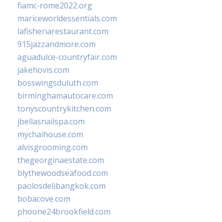
fiamc-rome2022.org
mariceworldessentials.com
lafisheriarestaurant.com
915jazzandmore.com
aguadulce-countryfair.com
jakehovis.com
bosswingsduluth.com
birminghamautocare.com
tonyscountrykitchen.com
jbellasnailspa.com
mychaihouse.com
alvisgrooming.com
thegeorginaestate.com
blythewoodseafood.com
paolosdelibangkok.com
bobacove.com
phoone24brookfield.com