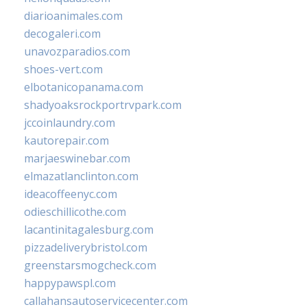
diarioanimales.com
decogaleri.com
unavozparadios.com
shoes-vert.com
elbotanicopanama.com
shadyoaksrockportrvpark.com
jccoinlaundry.com
kautorepair.com
marjaeswinebar.com
elmazatlanclinton.com
ideacoffeenyc.com
odieschillicothe.com
lacantinitagalesburg.com
pizzadeliverybristol.com
greenstarsmogcheck.com
happypawspl.com
callahansautoservicecenter.com