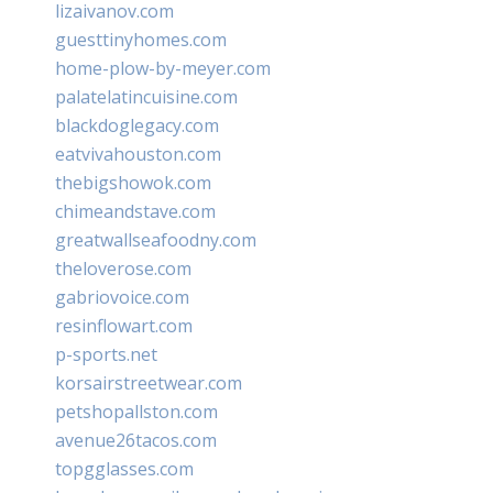
lizaivanov.com
guesttinyhomes.com
home-plow-by-meyer.com
palatelatincuisine.com
blackdoglegacy.com
eatvivahouston.com
thebigshowok.com
chimeandstave.com
greatwallseafoodny.com
theloverose.com
gabriovoice.com
resinflowart.com
p-sports.net
korsairstreetwear.com
petshopallston.com
avenue26tacos.com
topgglasses.com