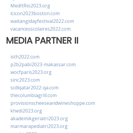
MedItRio2023.org
lcicon2023boston.com
waitangidayfestival2022.com
vacancesscolaires2022.com
MEDIA PARTNER II
isth2022.com
p2b2pabi2023-makassar.com
wocfparis2023.org
sinc2023.com
scdlqatar2022-qa.com
thecolumbiagrill.com
provisionscheeseandwineshoppe.com
khedi2023.org
akademikgeriatri2023.org
marmarapediatri2023.org