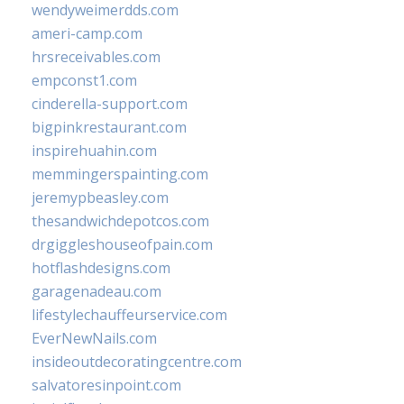
wendyweimerdds.com
ameri-camp.com
hrsreceivables.com
empconst1.com
cinderella-support.com
bigpinkrestaurant.com
inspirehuahin.com
memmingerspainting.com
jeremypbeasley.com
thesandwichdepotcos.com
drgiggleshouseofpain.com
hotflashdesigns.com
garagenadeau.com
lifestylechauffeurservice.com
EverNewNails.com
insideoutdecoratingcentre.com
salvatoresinpoint.com