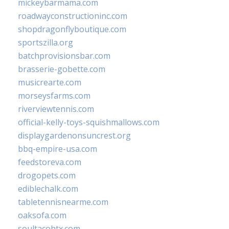
mickeybarmama.com
roadwayconstructioninc.com
shopdragonflyboutique.com
sportszilla.org
batchprovisionsbar.com
brasserie-gobette.com
musicrearte.com
morseysfarms.com
riverviewtennis.com
official-kelly-toys-squishmallows.com
displaygardenonsuncrest.org
bbq-empire-usa.com
feedstoreva.com
drogopets.com
ediblechalk.com
tabletennisnearme.com
oaksofa.com
soultacohtx.com