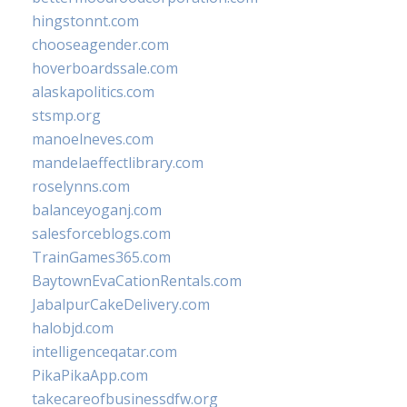
hingstonnt.com
chooseagender.com
hoverboardssale.com
alaskapolitics.com
stsmp.org
manoelneves.com
mandelaeffectlibrary.com
roselynns.com
balanceyoganj.com
salesforceblogs.com
TrainGames365.com
BaytownEvaCationRentals.com
JabalpurCakeDelivery.com
halobjd.com
intelligenceqatar.com
PikaPikaApp.com
takecareofbusinessdfw.org