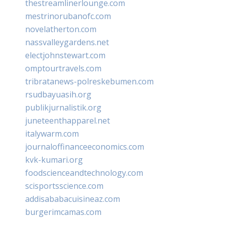
thestreamlinerlounge.com
mestrinorubanofc.com
novelatherton.com
nassvalleygardens.net
electjohnstewart.com
omptourtravels.com
tribratanews-polreskebumen.com
rsudbayuasih.org
publikjurnalistik.org
juneteenthapparel.net
italywarm.com
journaloffinanceeconomics.com
kvk-kumari.org
foodscienceandtechnology.com
scisportsscience.com
addisababacuisineaz.com
burgerimcamas.com