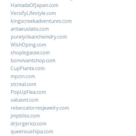
HamadaOfJapan.com
VersifyLifestyle.com
kingscreekadventures.com
antaeuslabs.com
purelycleanchemdry.com
WishOping.com
shoplegacee.com
bonvivantshop.com
CupPlante.com
mpzin.com
stcreal.com
PopUpFlea.com
valueml.com
rebeccatorresjewelry.com
jmpbliss.com
drjorgerico.com
queensushipa.com