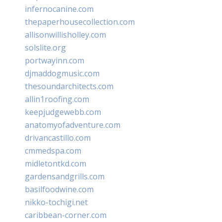
infernocanine.com
thepaperhousecollection.com
allisonwillisholley.com
solslite.org
portwayinn.com
djmaddogmusic.com
thesoundarchitects.com
allin1roofing.com
keepjudgewebb.com
anatomyofadventure.com
drivancastillo.com
cmmedspa.com
midletontkd.com
gardensandgrills.com
basilfoodwine.com
nikko-tochigi.net
caribbean-corner.com