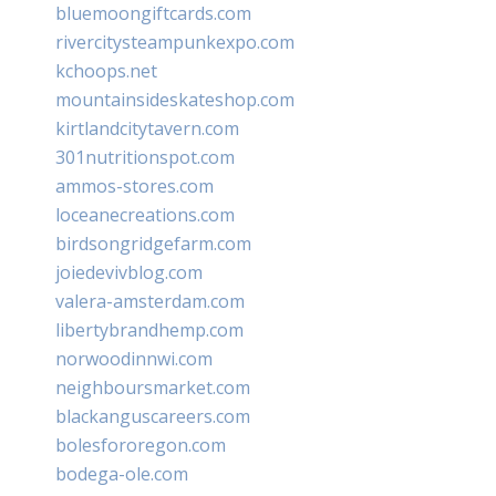
bluemoongiftcards.com
rivercitysteampunkexpo.com
kchoops.net
mountainsideskateshop.com
kirtlandcitytavern.com
301nutritionspot.com
ammos-stores.com
loceanecreations.com
birdsongridgefarm.com
joiedevivblog.com
valera-amsterdam.com
libertybrandhemp.com
norwoodinnwi.com
neighboursmarket.com
blackanguscareers.com
bolesfororegon.com
bodega-ole.com