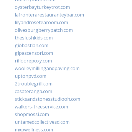
oysterbayturkeytrot.com
lafronterarestauranteybar.com
lilyandrosetearoom.com
olivesburgberrypatch.com
theslushkids.com
giobastian.com
glpascensori.com
rifloorepoxy.com
woolleymillingandpaving.com
uptonpvd.com
2troublegrill.com
casateranga.com
sticksandstonesstudiooh.com
walkers-treeservice.com
shopmossi.com
untamedcollectivesd.com
mxpwellness.com