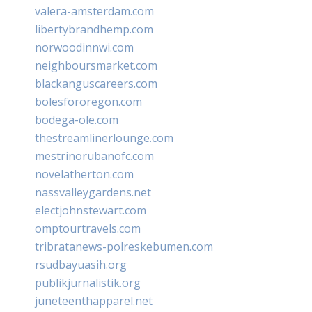
valera-amsterdam.com
libertybrandhemp.com
norwoodinnwi.com
neighboursmarket.com
blackanguscareers.com
bolesfororegon.com
bodega-ole.com
thestreamlinerlounge.com
mestrinorubanofc.com
novelatherton.com
nassvalleygardens.net
electjohnstewart.com
omptourtravels.com
tribratanews-polreskebumen.com
rsudbayuasih.org
publikjurnalistik.org
juneteenthapparel.net