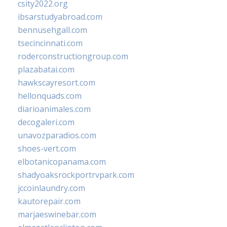
csity2022.org
ibsarstudyabroad.com
bennusehgall.com
tsecincinnati.com
roderconstructiongroup.com
plazabatai.com
hawkscayresort.com
hellonquads.com
diarioanimales.com
decogaleri.com
unavozparadios.com
shoes-vert.com
elbotanicopanama.com
shadyoaksrockportrvpark.com
jccoinlaundry.com
kautorepair.com
marjaeswinebar.com