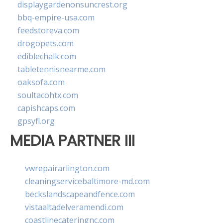
displaygardenonsuncrest.org
bbq-empire-usa.com
feedstoreva.com
drogopets.com
ediblechalk.com
tabletennisnearme.com
oaksofa.com
soultacohtx.com
capishcaps.com
gpsyfl.org
MEDIA PARTNER III
vwrepairarlington.com
cleaningservicebaltimore-md.com
beckslandscapeandfence.com
vistaaltadelveramendi.com
coastlinecateringnc.com