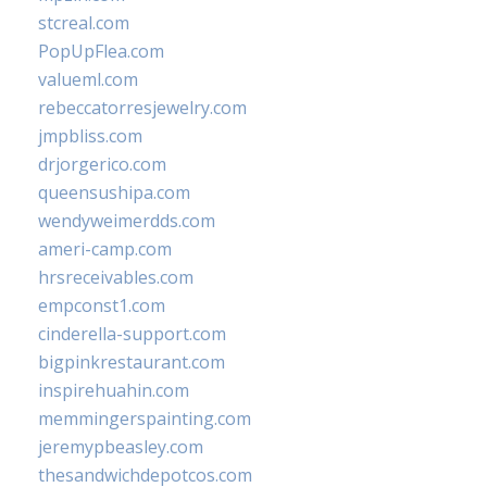
stcreal.com
PopUpFlea.com
valueml.com
rebeccatorresjewelry.com
jmpbliss.com
drjorgerico.com
queensushipa.com
wendyweimerdds.com
ameri-camp.com
hrsreceivables.com
empconst1.com
cinderella-support.com
bigpinkrestaurant.com
inspirehuahin.com
memmingerspainting.com
jeremypbeasley.com
thesandwichdepotcos.com