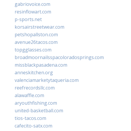
gabriovoice.com
resinflowart.com
p-sports.net
korsairstreetwear.com
petshopallston.com
avenue26tacos.com
topgglasses.com
broadmoornailsspacoloradosprings.com
missblackpasadena.com
anneskitchen.org
valenciamarketytaqueria.com
reefrecordsllc.com
alawaffle.com
aryouthfishing.com
united-basketball.com
tios-tacos.com
cafecito-satx.com