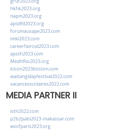
grur2023.org
hkhk2023.org
napm2023.org
apsdfd2023.org
forumausape2023.com
imkl2023.com
careerfaircsd2023.com
apsth2023.com
MedItRio2023.org
lcicon2023boston.com
waitangidayfestival2022.com
vacancesscolaires2022.com
MEDIA PARTNER II
isth2022.com
p2b2pabi2023-makassar.com
wocfparis2023.org