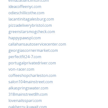
elmazatlanclinton.com
ideacoffeenyc.com
odieschillicothe.com
lacantinitagalesburg.com
pizzadeliverybristol.com
greenstarsmogcheck.com
happypawspl.com
callahansautoservicecenter.com
georgiascornermarket.com
perfectfit24-7.com
portugalprivatedriver.com
von-racer.com
coffeeshopcharleston.com
salon104mainstreet.com
alkaspringswater.com
318mainstreet8h.com
lovenailsspari.com
oakberry-kuwait.com