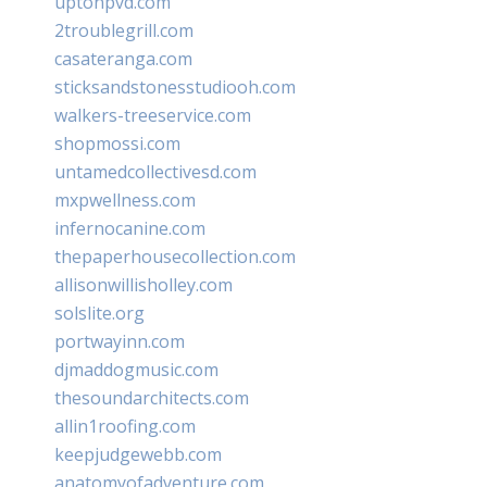
uptonpvd.com
2troublegrill.com
casateranga.com
sticksandstonesstudiooh.com
walkers-treeservice.com
shopmossi.com
untamedcollectivesd.com
mxpwellness.com
infernocanine.com
thepaperhousecollection.com
allisonwillisholley.com
solslite.org
portwayinn.com
djmaddogmusic.com
thesoundarchitects.com
allin1roofing.com
keepjudgewebb.com
anatomyofadventure.com