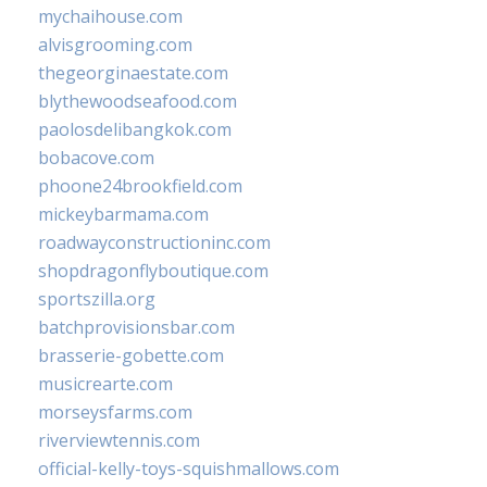
mychaihouse.com
alvisgrooming.com
thegeorginaestate.com
blythewoodseafood.com
paolosdelibangkok.com
bobacove.com
phoone24brookfield.com
mickeybarmama.com
roadwayconstructioninc.com
shopdragonflyboutique.com
sportszilla.org
batchprovisionsbar.com
brasserie-gobette.com
musicrearte.com
morseysfarms.com
riverviewtennis.com
official-kelly-toys-squishmallows.com