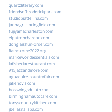
quartzliterary.com
friendsofbroderickpark.com
studiopiattellina.com
jannagrillspringfield.com
fujiyamacharleston.com
elpatronchardon.com
donglaishun-order.com
fiamc-rome2022.org
mariceworldessentials.com
lafisheriarestaurant.com
915jazzandmore.com
aguadulce-countryfair.com
jakehovis.com
bosswingsduluth.com
birminghamautocare.com
tonyscountrykitchen.com
jbellasnailspa.com