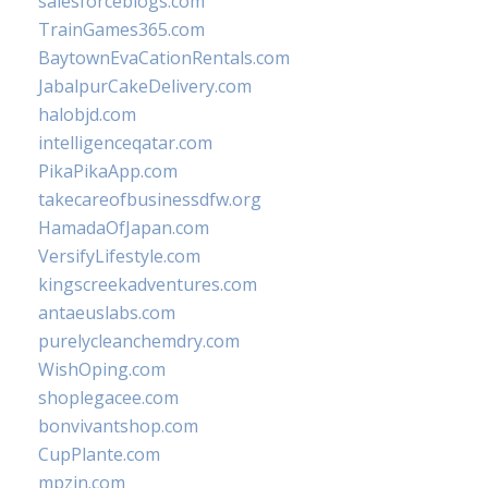
salesforceblogs.com
TrainGames365.com
BaytownEvaCationRentals.com
JabalpurCakeDelivery.com
halobjd.com
intelligenceqatar.com
PikaPikaApp.com
takecareofbusinessdfw.org
HamadaOfJapan.com
VersifyLifestyle.com
kingscreekadventures.com
antaeuslabs.com
purelycleanchemdry.com
WishOping.com
shoplegacee.com
bonvivantshop.com
CupPlante.com
mpzin.com