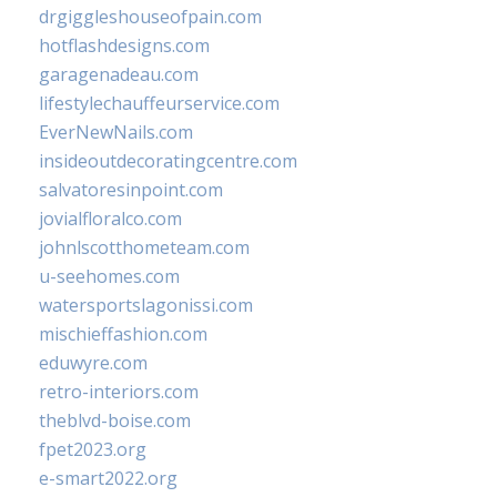
drgiggleshouseofpain.com
hotflashdesigns.com
garagenadeau.com
lifestylechauffeurservice.com
EverNewNails.com
insideoutdecoratingcentre.com
salvatoresinpoint.com
jovialfloralco.com
johnlscotthometeam.com
u-seehomes.com
watersportslagonissi.com
mischieffashion.com
eduwyre.com
retro-interiors.com
theblvd-boise.com
fpet2023.org
e-smart2022.org