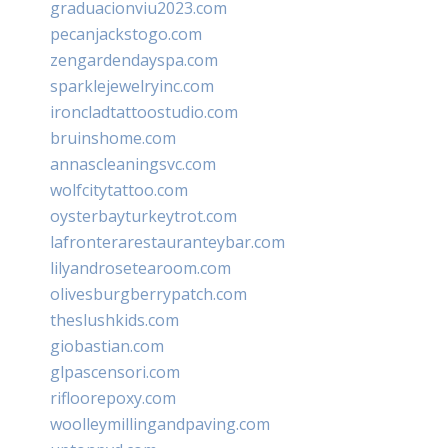
graduacionviu2023.com
pecanjackstogo.com
zengardendayspa.com
sparklejewelryinc.com
ironcladtattoostudio.com
bruinshome.com
annascleaningsvc.com
wolfcitytattoo.com
oysterbayturkeytrot.com
lafronterarestauranteybar.com
lilyandrosetearoom.com
olivesburgberrypatch.com
theslushkids.com
giobastian.com
glpascensori.com
rifloorepoxy.com
woolleymillingandpaving.com