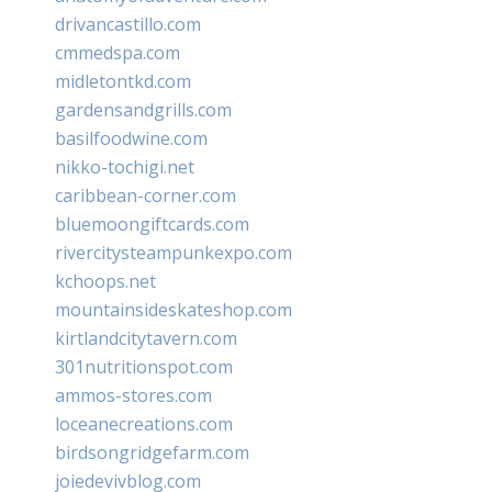
drivancastillo.com
cmmedspa.com
midletontkd.com
gardensandgrills.com
basilfoodwine.com
nikko-tochigi.net
caribbean-corner.com
bluemoongiftcards.com
rivercitysteampunkexpo.com
kchoops.net
mountainsideskateshop.com
kirtlandcitytavern.com
301nutritionspot.com
ammos-stores.com
loceanecreations.com
birdsongridgefarm.com
joiedevivblog.com