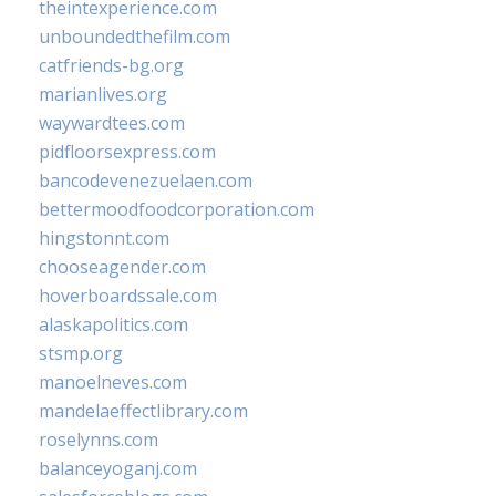
theintexperience.com
unboundedthefilm.com
catfriends-bg.org
marianlives.org
waywardtees.com
pidfloorsexpress.com
bancodevenezuelaen.com
bettermoodfoodcorporation.com
hingstonnt.com
chooseagender.com
hoverboardssale.com
alaskapolitics.com
stsmp.org
manoelneves.com
mandelaeffectlibrary.com
roselynns.com
balanceyoganj.com