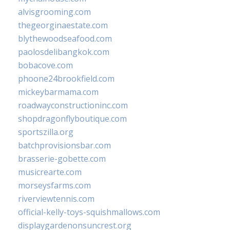
alvisgrooming.com
thegeorginaestate.com
blythewoodseafood.com
paolosdelibangkok.com
bobacove.com
phoone24brookfield.com
mickeybarmama.com
roadwayconstructioninc.com
shopdragonflyboutique.com
sportszilla.org
batchprovisionsbar.com
brasserie-gobette.com
musicrearte.com
morseysfarms.com
riverviewtennis.com
official-kelly-toys-squishmallows.com
displaygardenonsuncrest.org