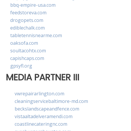
bbq-empire-usa.com
feedstoreva.com
drogopets.com
ediblechalk.com
tabletennisnearme.com
oaksofa.com
soultacohtx.com
capishcaps.com
gpsyfl.org
MEDIA PARTNER III
vwrepairarlington.com
cleaningservicebaltimore-md.com
beckslandscapeandfence.com
vistaaltadelveramendi.com
coastlinecateringnc.com