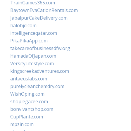
TrainGames365.com
BaytownEvaCationRentals.com
JabalpurCakeDelivery.com
halobjd.com
intelligenceqatar.com
PikaPikaApp.com
takecareofbusinessdfw.org
HamadaOfJapan.com
VersifyLifestyle.com
kingscreekadventures.com
antaeuslabs.com
purelycleanchemdry.com
WishOping.com
shoplegacee.com
bonvivantshop.com
CupPlante.com
mpzin.com