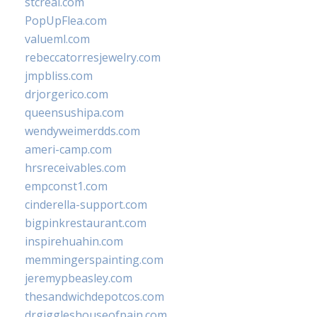
stcreal.com
PopUpFlea.com
valueml.com
rebeccatorresjewelry.com
jmpbliss.com
drjorgerico.com
queensushipa.com
wendyweimerdds.com
ameri-camp.com
hrsreceivables.com
empconst1.com
cinderella-support.com
bigpinkrestaurant.com
inspirehuahin.com
memmingerspainting.com
jeremypbeasley.com
thesandwichdepotcos.com
drgiggleshouseofpain.com