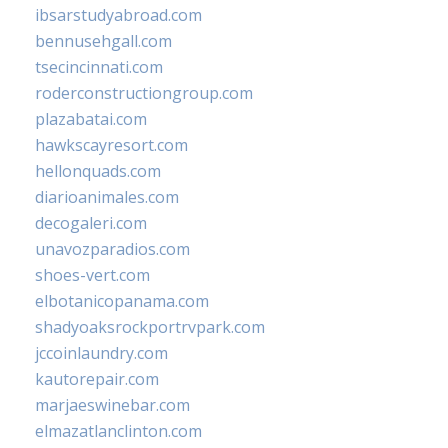
ibsarstudyabroad.com
bennusehgall.com
tsecincinnati.com
roderconstructiongroup.com
plazabatai.com
hawkscayresort.com
hellonquads.com
diarioanimales.com
decogaleri.com
unavozparadios.com
shoes-vert.com
elbotanicopanama.com
shadyoaksrockportrvpark.com
jccoinlaundry.com
kautorepair.com
marjaeswinebar.com
elmazatlanclinton.com