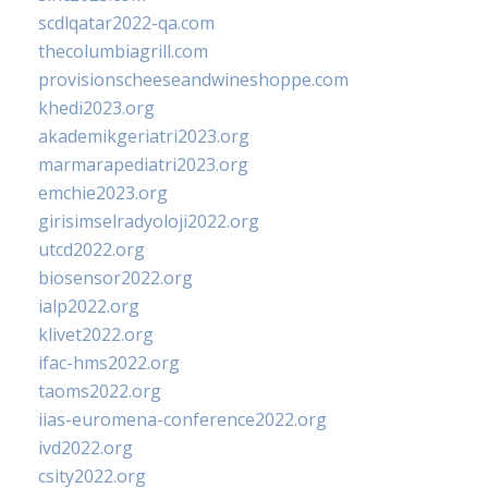
scdlqatar2022-qa.com
thecolumbiagrill.com
provisionscheeseandwineshoppe.com
khedi2023.org
akademikgeriatri2023.org
marmarapediatri2023.org
emchie2023.org
girisimselradyoloji2022.org
utcd2022.org
biosensor2022.org
ialp2022.org
klivet2022.org
ifac-hms2022.org
taoms2022.org
iias-euromena-conference2022.org
ivd2022.org
csity2022.org