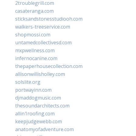
2troublegrill.com
casateranga.com
sticksandstonesstudiooh.com
walkers-treeservice.com
shopmossi.com
untamedcollectivesd.com
mxpwellness.com
infernocanine.com
thepaperhousecollection.com
allisonwillisholley.com
solslite.org
portwayinn.com
djmaddogmusic.com
thesoundarchitects.com
allin1roofing.com
keepjudgewebb.com
anatomyofadventure.com