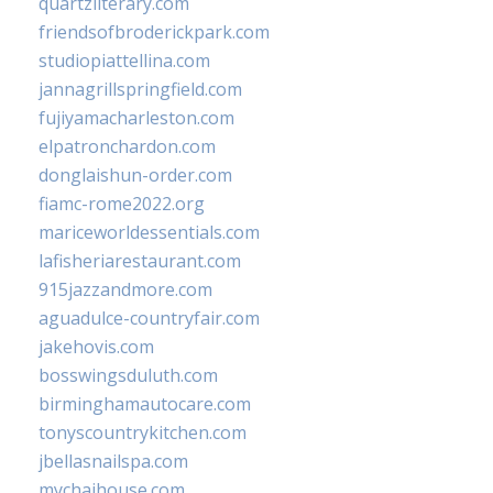
quartzliterary.com
friendsofbroderickpark.com
studiopiattellina.com
jannagrillspringfield.com
fujiyamacharleston.com
elpatronchardon.com
donglaishun-order.com
fiamc-rome2022.org
mariceworldessentials.com
lafisheriarestaurant.com
915jazzandmore.com
aguadulce-countryfair.com
jakehovis.com
bosswingsduluth.com
birminghamautocare.com
tonyscountrykitchen.com
jbellasnailspa.com
mychaihouse.com