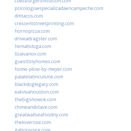
cuesburgershouston.com
psicologiaespecializadaencampeche.com
dmtacos.com
crescentstreetprinting.com
hornopizza.com
driveadragster.com
hematologa.com
lizaivanov.com
guesttinyhomes.com
home-plow-by-meyer.com
palatelatincuisine.com
blackdoglegacy.com
eatvivahouston.com
thebigshowok.com
chimeandstave.com
greatwallseafoodny.com
theloverose.com
gabriovoice.com