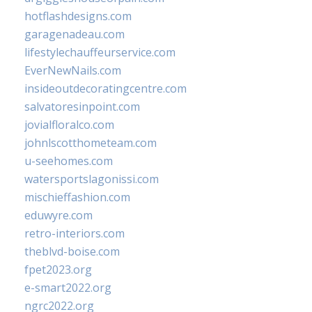
hotflashdesigns.com
garagenadeau.com
lifestylechauffeurservice.com
EverNewNails.com
insideoutdecoratingcentre.com
salvatoresinpoint.com
jovialfloralco.com
johnlscotthometeam.com
u-seehomes.com
watersportslagonissi.com
mischieffashion.com
eduwyre.com
retro-interiors.com
theblvd-boise.com
fpet2023.org
e-smart2022.org
ngrc2022.org