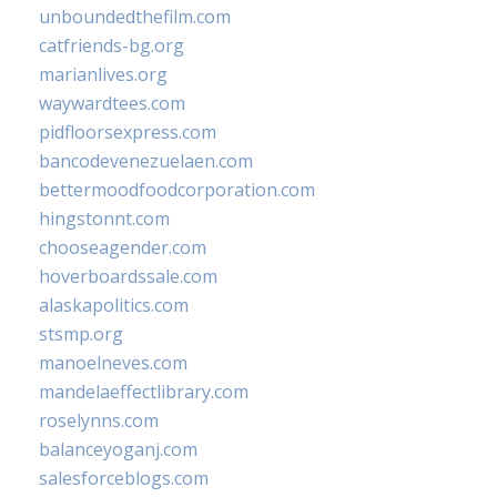
unboundedthefilm.com
catfriends-bg.org
marianlives.org
waywardtees.com
pidfloorsexpress.com
bancodevenezuelaen.com
bettermoodfoodcorporation.com
hingstonnt.com
chooseagender.com
hoverboardssale.com
alaskapolitics.com
stsmp.org
manoelneves.com
mandelaeffectlibrary.com
roselynns.com
balanceyoganj.com
salesforceblogs.com