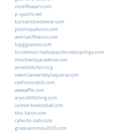
resinflowart.com
p-sports.net
korsairstreetwear.com
petshopallston.com
avenue26tacos.com
topgglasses.com
broadmoornailsspacoloradosprings.com
missblackpasadena.com
anneskitchen.org
valenciamarketytaqueria.com
reefrecordsllc.com
alawaffle.com
aryouthfishing.com
united-basketball.com
tios-tacos.com
cafecito-satx.com
graduacionviu2023.com