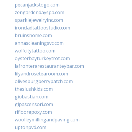
pecanjackstogo.com
zengardendayspa.com
sparklejewelryinc.com
ironcladtattoostudio.com
bruinshome.com
annascleaningsvc.com
wolfcitytattoo.com
oysterbayturkeytrot.com
lafronterarestauranteybar.com
lilyandrosetearoom.com
olivesburgberrypatch.com
theslushkids.com
giobastian.com
glpascensori.com
rifloorepoxy.com
woolleymillingandpaving.com
uptonpvd.com