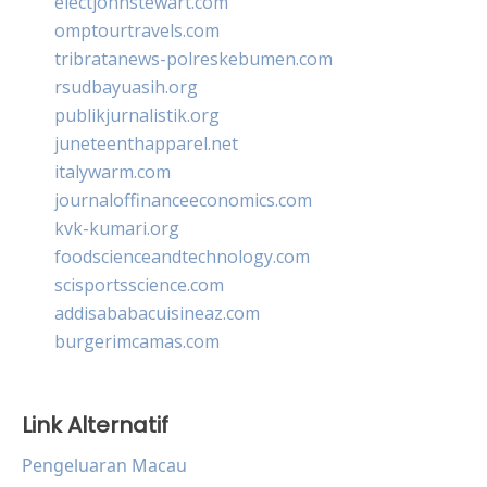
electjohnstewart.com
omptourtravels.com
tribratanews-polreskebumen.com
rsudbayuasih.org
publikjurnalistik.org
juneteenthapparel.net
italywarm.com
journaloffinanceeconomics.com
kvk-kumari.org
foodscienceandtechnology.com
scisportsscience.com
addisababacuisineaz.com
burgerimcamas.com
Link Alternatif
Pengeluaran Macau