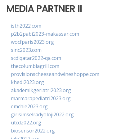
MEDIA PARTNER II
isth2022.com
p2b2pabi2023-makassar.com
wocfparis2023.org
sinc2023.com
scdlqatar2022-qa.com
thecolumbiagrill.com
provisionscheeseandwineshoppe.com
khedi2023.org
akademikgeriatri2023.org
marmarapediatri2023.org
emchie2023.org
girisimselradyoloji2022.org
utcd2022.org
biosensor2022.org
ialp2022.org