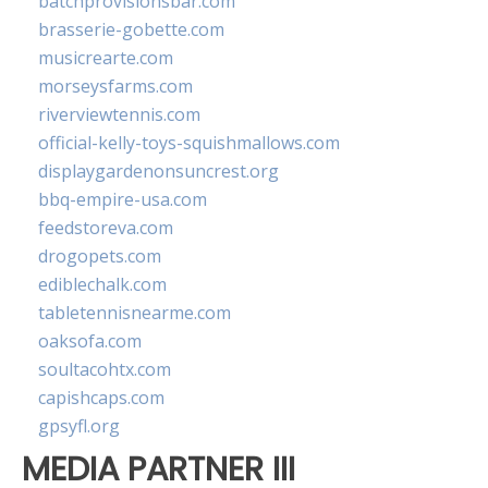
batchprovisionsbar.com
brasserie-gobette.com
musicrearte.com
morseysfarms.com
riverviewtennis.com
official-kelly-toys-squishmallows.com
displaygardenonsuncrest.org
bbq-empire-usa.com
feedstoreva.com
drogopets.com
ediblechalk.com
tabletennisnearme.com
oaksofa.com
soultacohtx.com
capishcaps.com
gpsyfl.org
MEDIA PARTNER III