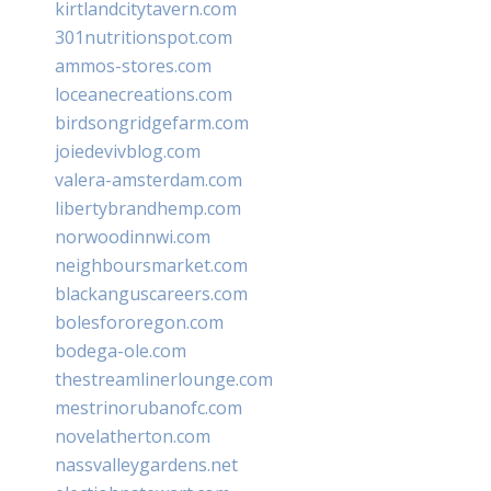
kirtlandcitytavern.com
301nutritionspot.com
ammos-stores.com
loceanecreations.com
birdsongridgefarm.com
joiedevivblog.com
valera-amsterdam.com
libertybrandhemp.com
norwoodinnwi.com
neighboursmarket.com
blackanguscareers.com
bolesfororegon.com
bodega-ole.com
thestreamlinerlounge.com
mestrinorubanofc.com
novelatherton.com
nassvalleygardens.net