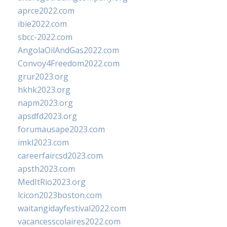
aprce2022.com
ibie2022.com
sbcc-2022.com
AngolaOilAndGas2022.com
Convoy4Freedom2022.com
grur2023.org
hkhk2023.org
napm2023.org
apsdfd2023.org
forumausape2023.com
imkl2023.com
careerfaircsd2023.com
apsth2023.com
MedItRio2023.org
lcicon2023boston.com
waitangidayfestival2022.com
vacancesscolaires2022.com