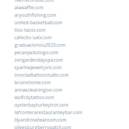
alawaffle.com
aryouthfishing.com
united-basketball.com
tios-tacos.com
cafecito-satx.com
graduacionviu2023.com
pecanjackstogo.com
zengardendayspa.com
sparklejewelryinc.com
ironcladtattoostudio.com
bruinshome.com
annascleaningsvc.com
wolfcitytattoo.com
oysterbayturkeytrot.com
lafronterarestauranteybar.com
lilyandrosetearoom.com
olivesburgberrypatch.com