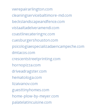
vwrepairarlington.com
cleaningservicebaltimore-md.com
beckslandscapeandfence.com
vistaaltadelveramendi.com
coastlinecateringnc.com
cuesburgershouston.com
psicologiaespecializadaencampeche.com
dmtacos.com
crescentstreetprinting.com
hornopizza.com
driveadragster.com
hematologa.com
lizaivanov.com
guesttinyhomes.com
home-plow-by-meyer.com
palatelatincuisine.com