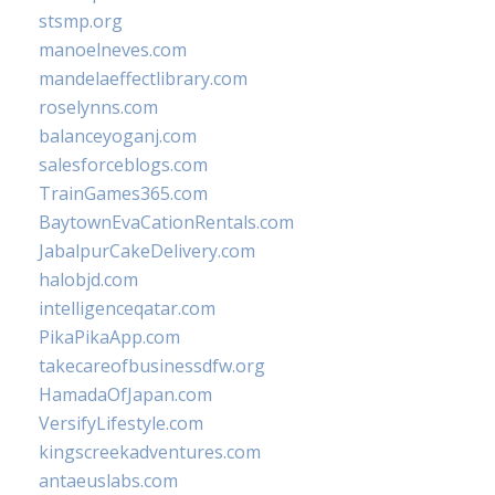
stsmp.org
manoelneves.com
mandelaeffectlibrary.com
roselynns.com
balanceyoganj.com
salesforceblogs.com
TrainGames365.com
BaytownEvaCationRentals.com
JabalpurCakeDelivery.com
halobjd.com
intelligenceqatar.com
PikaPikaApp.com
takecareofbusinessdfw.org
HamadaOfJapan.com
VersifyLifestyle.com
kingscreekadventures.com
antaeuslabs.com