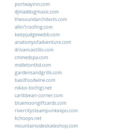
portwayinn.com
djmaddogmusic.com
thesoundarchitects.com
allin1roofing.com
keepjudgewebb.com
anatomyofadventure.com
drivancastillo.com
cmmedspa.com
midletontkd.com
gardensandgrills.com
basilfoodwine.com
nikko-tochigi.net
caribbean-corner.com
bluemoongiftcards.com
rivercitysteampunkexpo.com
kchoops.net
mountainsideskateshop.com