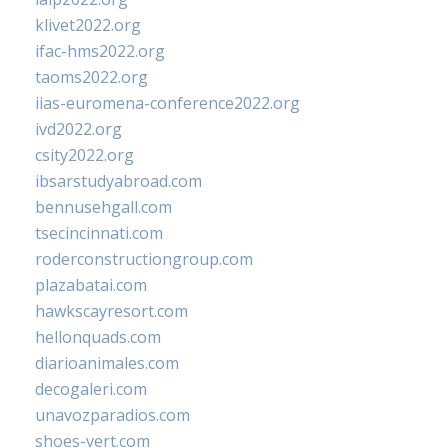
klivet2022.org
ifac-hms2022.org
taoms2022.org
iias-euromena-conference2022.org
ivd2022.org
csity2022.org
ibsarstudyabroad.com
bennusehgall.com
tsecincinnati.com
roderconstructiongroup.com
plazabatai.com
hawkscayresort.com
hellonquads.com
diarioanimales.com
decogaleri.com
unavozparadios.com
shoes-vert.com