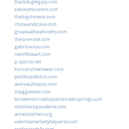
blackdoglegacy.com
eatvivahouston.com
thebigshowok.com
chimeandstave.com
greatwallseafoodny.com
theloverose.com
gabriovoice.com
resinflowart.com
p-sports.net
korsairstreetwear.com
petshopallston.com
avenue26tacos.com
topgglasses.com
broadmoornailsspacoloradosprings.com
missblackpasadena.com
anneskitchen.org
valenciamarketytaqueria.com
reefrecordsllc.com