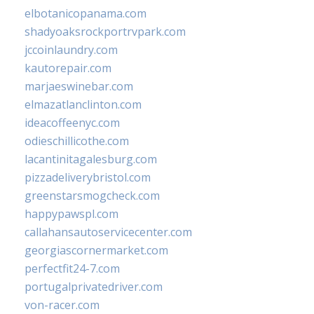
elbotanicopanama.com
shadyoaksrockportrvpark.com
jccoinlaundry.com
kautorepair.com
marjaeswinebar.com
elmazatlanclinton.com
ideacoffeenyc.com
odieschillicothe.com
lacantinitagalesburg.com
pizzadeliverybristol.com
greenstarsmogcheck.com
happypawspl.com
callahansautoservicecenter.com
georgiascornermarket.com
perfectfit24-7.com
portugalprivatedriver.com
von-racer.com