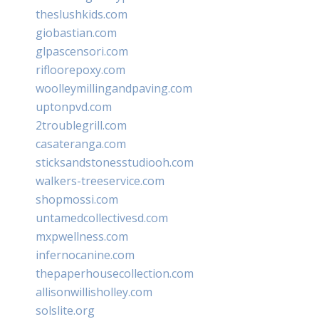
theslushkids.com
giobastian.com
glpascensori.com
rifloorepoxy.com
woolleymillingandpaving.com
uptonpvd.com
2troublegrill.com
casateranga.com
sticksandstonesstudiooh.com
walkers-treeservice.com
shopmossi.com
untamedcollectivesd.com
mxpwellness.com
infernocanine.com
thepaperhousecollection.com
allisonwillisholley.com
solslite.org