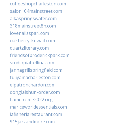
coffeeshopcharleston.com
salon104mainstreet.com
alkaspringswater.com
318mainstreet8h.com
lovenailsspari.com
oakberry-kuwait.com
quartzliterary.com
friendsofbroderickpark.com
studiopiattellina.com
jannagrillspringfield.com
fujiyamacharleston.com
elpatronchardon.com
donglaishun-order.com
fiamc-rome2022.org
mariceworldessentials.com
lafisheriarestaurant.com
915jazzandmore.com