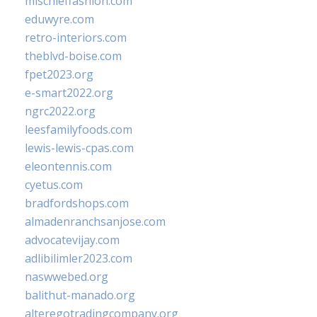
mischieffashion.com
eduwyre.com
retro-interiors.com
theblvd-boise.com
fpet2023.org
e-smart2022.org
ngrc2022.org
leesfamilyfoods.com
lewis-lewis-cpas.com
eleontennis.com
cyetus.com
bradfordshops.com
almadenranchsanjose.com
advocatevijay.com
adlibilimler2023.com
naswwebed.org
balithut-manado.org
alteregotradingcompany.org