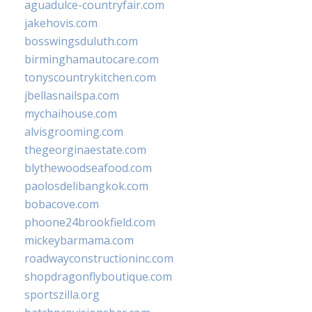
aguadulce-countryfair.com
jakehovis.com
bosswingsduluth.com
birminghamautocare.com
tonyscountrykitchen.com
jbellasnailspa.com
mychaihouse.com
alvisgrooming.com
thegeorginaestate.com
blythewoodseafood.com
paolosdelibangkok.com
bobacove.com
phoone24brookfield.com
mickeybarmama.com
roadwayconstructioninc.com
shopdragonflyboutique.com
sportszilla.org