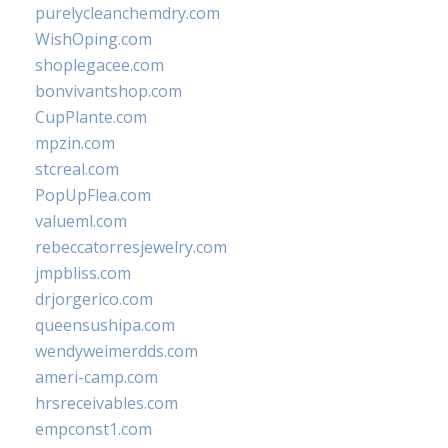
purelycleanchemdry.com
WishOping.com
shoplegacee.com
bonvivantshop.com
CupPlante.com
mpzin.com
stcreal.com
PopUpFlea.com
valueml.com
rebeccatorresjewelry.com
jmpbliss.com
drjorgerico.com
queensushipa.com
wendyweimerdds.com
ameri-camp.com
hrsreceivables.com
empconst1.com