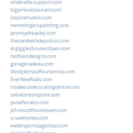
cinderella-support.com
bigpinkrestaurant.com
inspirehuahin.com
memmingerspainting.com
jeremypbeasley.com
thesandwichdepotcos.com
drgiggleshouseofpain.com
hotflashdesigns.com
garagenadeau.com
lifestylechauffeurservice.com
EverNewNails.com
insideoutdecoratingcentre.com
salvatoresinpoint.com
jovialfloralco.com
johnlscotthometeam.com
u-seehomes.com
watersportslagonissi.com