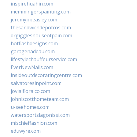
inspirehuahin.com
memmingerspainting.com
jeremypbeasley.com
thesandwichdepotcos.com
drgiggleshouseofpain.com
hotflashdesigns.com
garagenadeau.com
lifestylechauffeurservice.com
EverNewNails.com
insideoutdecoratingcentre.com
salvatoresinpoint.com
jovialfloralco.com
johnlscotthometeam.com
u-seehomes.com
watersportslagonissi.com
mischieffashion.com
eduwyre.com