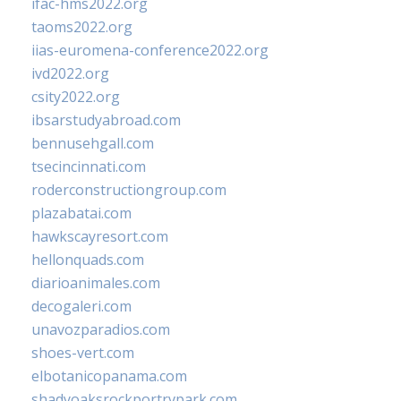
ifac-hms2022.org
taoms2022.org
iias-euromena-conference2022.org
ivd2022.org
csity2022.org
ibsarstudyabroad.com
bennusehgall.com
tsecincinnati.com
roderconstructiongroup.com
plazabatai.com
hawkscayresort.com
hellonquads.com
diarioanimales.com
decogaleri.com
unavozparadios.com
shoes-vert.com
elbotanicopanama.com
shadyoaksrockportrvpark.com