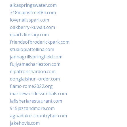
alkaspringswater.com
318mainstreet8h.com
lovenailsspari.com
oakberry-kuwait.com
quartzliterary.com
friendsofbroderickpark.com
studiopiattellina.com
jannagrillspringfield.com
fujiyamacharleston.com
elpatronchardon.com
donglaishun-order.com
fiamc-rome2022.org
mariceworldessentials.com
lafisheriarestaurant.com
915jazzandmore.com
aguadulce-countryfair.com
jakehovis.com