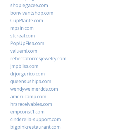
shoplegacee.com
bonvivantshop.com
CupPlante.com
mpzin.com
stcreal.com
PopUpFlea.com
valueml.com
rebeccatorresjewelry.com
jmpbliss.com
drjorgerico.com
queensushipa.com
wendyweimerdds.com
ameri-camp.com
hrsreceivables.com
empconst1.com
cinderella-support.com
bigpinkrestaurant.com