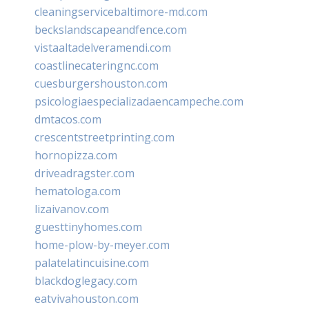
cleaningservicebaltimore-md.com
beckslandscapeandfence.com
vistaaltadelveramendi.com
coastlinecateringnc.com
cuesburgershouston.com
psicologiaespecializadaencampeche.com
dmtacos.com
crescentstreetprinting.com
hornopizza.com
driveadragster.com
hematologa.com
lizaivanov.com
guesttinyhomes.com
home-plow-by-meyer.com
palatelatincuisine.com
blackdoglegacy.com
eatvivahouston.com