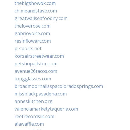
thebigshowok.com
chimeandstave.com
greatwallseafoodny.com
theloverose.com
gabriovoice.com
resinflowart.com
p-sports.net
korsairstreetwear.com
petshopallston.com
avenue26tacos.com
topgglasses.com
broadmoornailsspacoloradosprings.com
missblackpasadena.com
anneskitchen.org
valenciamarketytaqueria.com
reefrecordsllc.com
alawaffle.com