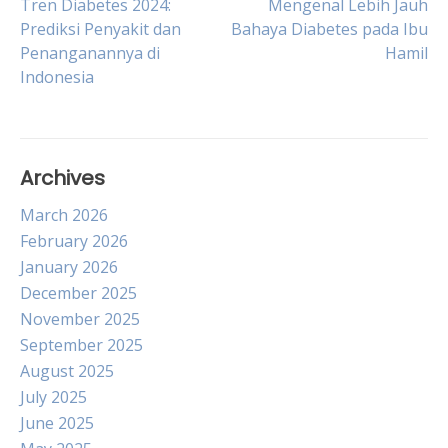
Post
Tren Diabetes 2024:
Mengenal Lebih Jauh
Prediksi Penyakit dan
Bahaya Diabetes pada Ibu
Penanganannya di
Hamil
navigation
Indonesia
Archives
March 2026
February 2026
January 2026
December 2025
November 2025
September 2025
August 2025
July 2025
June 2025