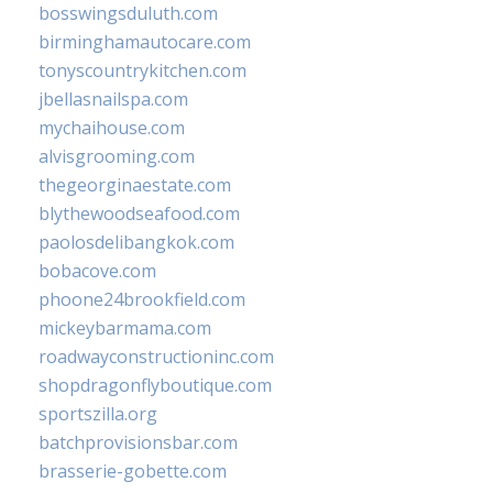
bosswingsduluth.com
birminghamautocare.com
tonyscountrykitchen.com
jbellasnailspa.com
mychaihouse.com
alvisgrooming.com
thegeorginaestate.com
blythewoodseafood.com
paolosdelibangkok.com
bobacove.com
phoone24brookfield.com
mickeybarmama.com
roadwayconstructioninc.com
shopdragonflyboutique.com
sportszilla.org
batchprovisionsbar.com
brasserie-gobette.com