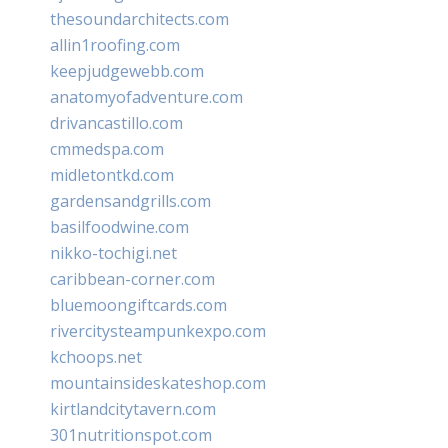
thesoundarchitects.com
allin1roofing.com
keepjudgewebb.com
anatomyofadventure.com
drivancastillo.com
cmmedspa.com
midletontkd.com
gardensandgrills.com
basilfoodwine.com
nikko-tochigi.net
caribbean-corner.com
bluemoongiftcards.com
rivercitysteampunkexpo.com
kchoops.net
mountainsideskateshop.com
kirtlandcitytavern.com
301nutritionspot.com