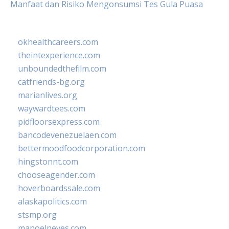
Manfaat dan Risiko Mengonsumsi Tes Gula Puasa
okhealthcareers.com
theintexperience.com
unboundedthefilm.com
catfriends-bg.org
marianlives.org
waywardtees.com
pidfloorsexpress.com
bancodevenezuelaen.com
bettermoodfoodcorporation.com
hingstonnt.com
chooseagender.com
hoverboardssale.com
alaskapolitics.com
stsmp.org
manoelneves.com