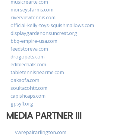
musicrearte.com
morseysfarms.com
riverviewtennis.com
official-kelly-toys-squishmallows.com
displaygardenonsuncrest.org
bbq-empire-usa.com
feedstoreva.com
drogopets.com
ediblechalk.com
tabletennisnearme.com
oaksofa.com
soultacohtx.com
capishcaps.com
gpsyfl.org
MEDIA PARTNER III
vwrepairarlington.com