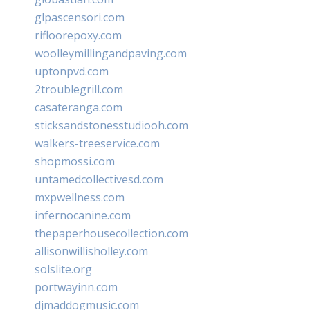
glpascensori.com
rifloorepoxy.com
woolleymillingandpaving.com
uptonpvd.com
2troublegrill.com
casateranga.com
sticksandstonesstudiooh.com
walkers-treeservice.com
shopmossi.com
untamedcollectivesd.com
mxpwellness.com
infernocanine.com
thepaperhousecollection.com
allisonwillisholley.com
solslite.org
portwayinn.com
djmaddogmusic.com