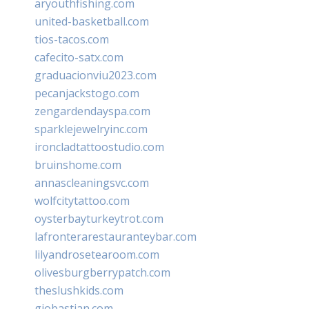
aryouthfishing.com
united-basketball.com
tios-tacos.com
cafecito-satx.com
graduacionviu2023.com
pecanjackstogo.com
zengardendayspa.com
sparklejewelryinc.com
ironcladtattoostudio.com
bruinshome.com
annascleaningsvc.com
wolfcitytattoo.com
oysterbayturkeytrot.com
lafronterarestauranteybar.com
lilyandrosetearoom.com
olivesburgberrypatch.com
theslushkids.com
giobastian.com