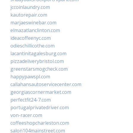
jccoinlaundry.com
kautorepair.com
marjaeswinebar.com
elmazatlanclinton.com
ideacoffeenyc.com
odieschillicothe.com
lacantinitagalesburg.com
pizzadeliverybristol.com
greenstarsmogcheck.com
happypawspl.com
callahansautoservicecenter.com
georgiascornermarket.com
perfectfit24-7.com
portugalprivatedriver.com
von-racer.com
coffeeshopcharleston.com
salon104mainstreet.com