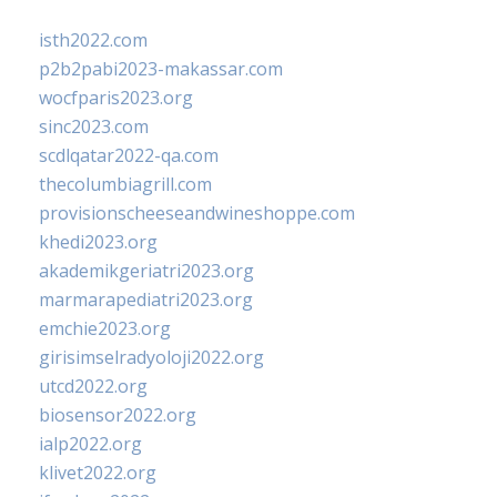
isth2022.com
p2b2pabi2023-makassar.com
wocfparis2023.org
sinc2023.com
scdlqatar2022-qa.com
thecolumbiagrill.com
provisionscheeseandwineshoppe.com
khedi2023.org
akademikgeriatri2023.org
marmarapediatri2023.org
emchie2023.org
girisimselradyoloji2022.org
utcd2022.org
biosensor2022.org
ialp2022.org
klivet2022.org