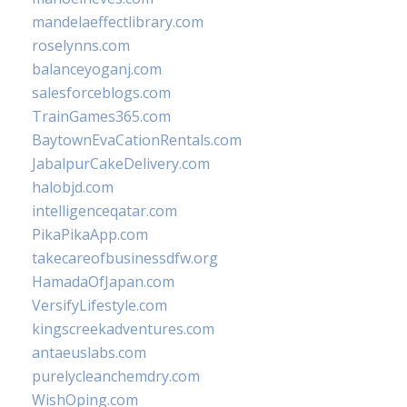
mandelaeffectlibrary.com
roselynns.com
balanceyoganj.com
salesforceblogs.com
TrainGames365.com
BaytownEvaCationRentals.com
JabalpurCakeDelivery.com
halobjd.com
intelligenceqatar.com
PikaPikaApp.com
takecareofbusinessdfw.org
HamadaOfJapan.com
VersifyLifestyle.com
kingscreekadventures.com
antaeuslabs.com
purelycleanchemdry.com
WishOping.com