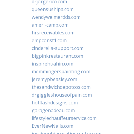
drjorgerico.com
queensushipa.com
wendyweimerdds.com
ameri-camp.com
hrsreceivables.com
empconst1.com
cinderella-support.com
bigpinkrestaurant.com
inspirehuahin.com
memmingerspainting.com
jeremypbeasley.com
thesandwichdepotcos.com
drgiggleshouseofpain.com
hotflashdesigns.com
garagenadeau.com
lifestylechauffeurservice.com
EverNewNails.com
insideoutdecoratingcentre.com