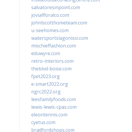
salvatoresinpoint.com
jovialfloralco.com
johnlscotthometeam.com
u-seehomes.com
watersportslagonissi.com
mischieffashion.com
eduwyre.com
retro-interiors.com
theblvd-boise.com
fpet2023.org
e-smart2022.org
ngrc2022.org
leesfamilyfoods.com
lewis-lewis-cpas.com
eleontennis.com
cyetus.com
bradfordshops.com