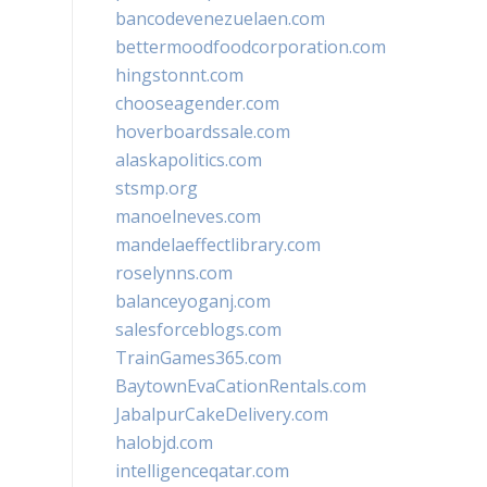
bancodevenezuelaen.com
bettermoodfoodcorporation.com
hingstonnt.com
chooseagender.com
hoverboardssale.com
alaskapolitics.com
stsmp.org
manoelneves.com
mandelaeffectlibrary.com
roselynns.com
balanceyoganj.com
salesforceblogs.com
TrainGames365.com
BaytownEvaCationRentals.com
JabalpurCakeDelivery.com
halobjd.com
intelligenceqatar.com