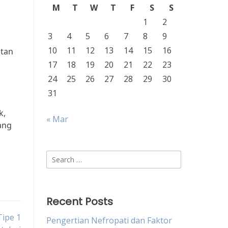
M
T
W
T
F
S
S
1
2
3
4
5
6
7
8
9
10
11
12
13
14
15
16
atan
17
18
19
20
21
22
23
24
25
26
27
28
29
30
31
k,
« Mar
ang
Search
for:
Recent Posts
Tipe 1
Pengertian Nefropati dan Faktor