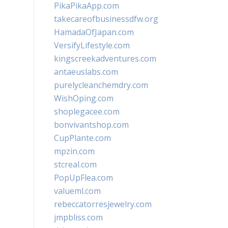
PikaPikaApp.com
takecareofbusinessdfw.org
HamadaOfJapan.com
VersifyLifestyle.com
kingscreekadventures.com
antaeuslabs.com
purelycleanchemdry.com
WishOping.com
shoplegacee.com
bonvivantshop.com
CupPlante.com
mpzin.com
stcreal.com
PopUpFlea.com
valueml.com
rebeccatorresjewelry.com
jmpbliss.com