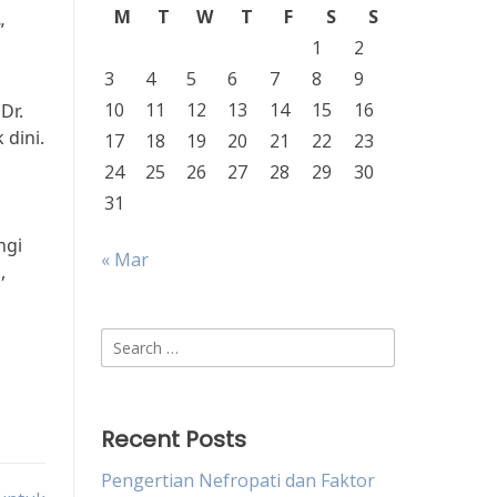
M
T
W
T
F
S
S
”
1
2
3
4
5
6
7
8
9
10
11
12
13
14
15
16
Dr.
dini.
17
18
19
20
21
22
23
24
25
26
27
28
29
30
31
ngi
« Mar
,
Search
for:
Recent Posts
Pengertian Nefropati dan Faktor