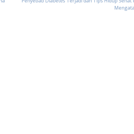
na
Penyebab Diabetes Terjadi dan Tips Hidup Sehat
Mengata