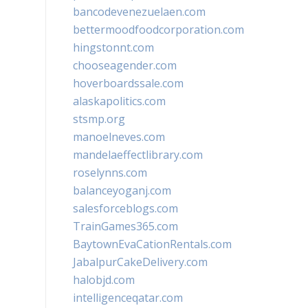
bancodevenezuelaen.com
bettermoodfoodcorporation.com
hingstonnt.com
chooseagender.com
hoverboardssale.com
alaskapolitics.com
stsmp.org
manoelneves.com
mandelaeffectlibrary.com
roselynns.com
balanceyoganj.com
salesforceblogs.com
TrainGames365.com
BaytownEvaCationRentals.com
JabalpurCakeDelivery.com
halobjd.com
intelligenceqatar.com