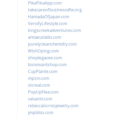
PikaPikaApp.com
takecareofbusinessdfw.org
HamadaOfJapan.com
VersifyLifestyle.com
kingscreekadventures.com
antaeuslabs.com
purelycleanchemdry.com
WishOping.com
shoplegacee.com
bonvivantshop.com
CupPlante.com
mpzin.com
stcreal.com
PopUpFlea.com
valueml.com
rebeccatorresjewelry.com
jmpbliss.com