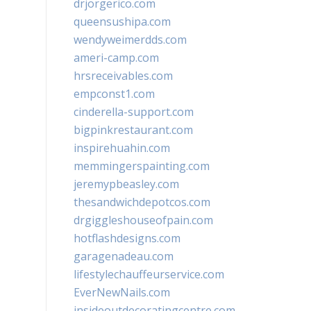
drjorgerico.com
queensushipa.com
wendyweimerdds.com
ameri-camp.com
hrsreceivables.com
empconst1.com
cinderella-support.com
bigpinkrestaurant.com
inspirehuahin.com
memmingerspainting.com
jeremypbeasley.com
thesandwichdepotcos.com
drgiggleshouseofpain.com
hotflashdesigns.com
garagenadeau.com
lifestylechauffeurservice.com
EverNewNails.com
insideoutdecoratingcentre.com