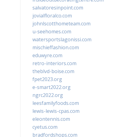
salvatoresinpoint.com
jovialfloralco.com
johnlscotthometeam.com
u-seehomes.com
watersportslagonissi.com
mischieffashion.com
eduwyre.com
retro-interiors.com
theblvd-boise.com
fpet2023.org
e-smart2022.org
ngrc2022.org
leesfamilyfoods.com
lewis-lewis-cpas.com
eleontennis.com
cyetus.com
bradfordshops.com