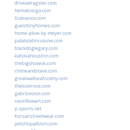
driveadragster.com
hematologa.com
lizaivanov.com
guesttinyhomes.com
home-plow-by-meyer.com
palatelatincuisine.com
blackdoglegacy.com
eatvivahouston.com
thebigshowok.com
chimeandstave.com
greatwallseafoodny.com
theloverose.com
gabriovoice.com
resinflowart.com
p-sports.net
korsairstreetwear.com
petshopallston.com