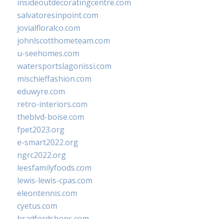
insideoutdecoratingcentre.com
salvatoresinpoint.com
jovialfloralco.com
johnlscotthometeam.com
u-seehomes.com
watersportslagonissi.com
mischieffashion.com
eduwyre.com
retro-interiors.com
theblvd-boise.com
fpet2023.org
e-smart2022.org
ngrc2022.org
leesfamilyfoods.com
lewis-lewis-cpas.com
eleontennis.com
cyetus.com
bradfordshops.com