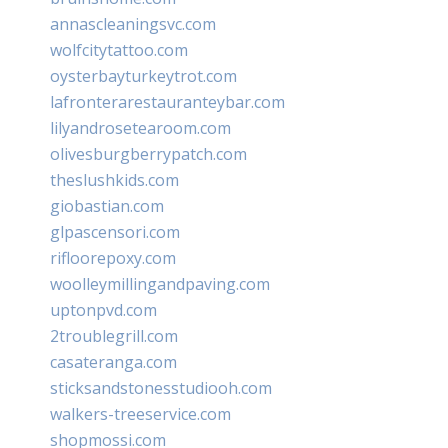
annascleaningsvc.com
wolfcitytattoo.com
oysterbayturkeytrot.com
lafronterarestauranteybar.com
lilyandrosetearoom.com
olivesburgberrypatch.com
theslushkids.com
giobastian.com
glpascensori.com
rifloorepoxy.com
woolleymillingandpaving.com
uptonpvd.com
2troublegrill.com
casateranga.com
sticksandstonesstudiooh.com
walkers-treeservice.com
shopmossi.com