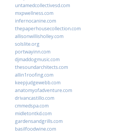
untamedcollectivesd.com
mxpwellness.com
infernocanine.com
thepaperhousecollection.com
allisonwillisholley.com
solslite.org
portwayinn.com
djmaddogmusic.com
thesoundarchitects.com
allin1roofing.com
keepjudgewebb.com
anatomyofadventure.com
drivancastillo.com
cmmedspa.com
midletontkd.com
gardensandgrills.com
basilfoodwine.com