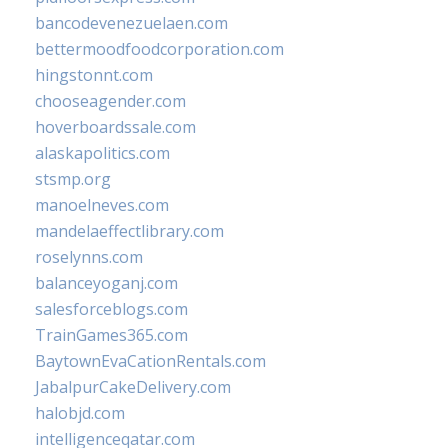
bancodevenezuelaen.com
bettermoodfoodcorporation.com
hingstonnt.com
chooseagender.com
hoverboardssale.com
alaskapolitics.com
stsmp.org
manoelneves.com
mandelaeffectlibrary.com
roselynns.com
balanceyoganj.com
salesforceblogs.com
TrainGames365.com
BaytownEvaCationRentals.com
JabalpurCakeDelivery.com
halobjd.com
intelligenceqatar.com