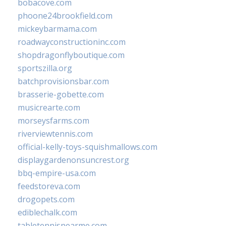
bobacove.com
phoone24brookfield.com
mickeybarmama.com
roadwayconstructioninc.com
shopdragonflyboutique.com
sportszilla.org
batchprovisionsbar.com
brasserie-gobette.com
musicrearte.com
morseysfarms.com
riverviewtennis.com
official-kelly-toys-squishmallows.com
displaygardenonsuncrest.org
bbq-empire-usa.com
feedstoreva.com
drogopets.com
ediblechalk.com
tabletennisnearme.com