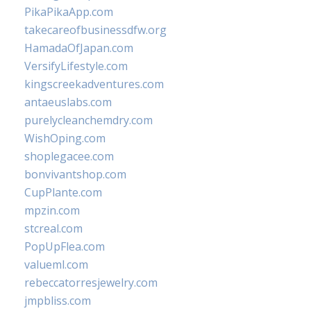
PikaPikaApp.com
takecareofbusinessdfw.org
HamadaOfJapan.com
VersifyLifestyle.com
kingscreekadventures.com
antaeuslabs.com
purelycleanchemdry.com
WishOping.com
shoplegacee.com
bonvivantshop.com
CupPlante.com
mpzin.com
stcreal.com
PopUpFlea.com
valueml.com
rebeccatorresjewelry.com
jmpbliss.com