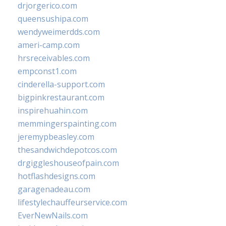
drjorgerico.com
queensushipa.com
wendyweimerdds.com
ameri-camp.com
hrsreceivables.com
empconst1.com
cinderella-support.com
bigpinkrestaurant.com
inspirehuahin.com
memmingerspainting.com
jeremypbeasley.com
thesandwichdepotcos.com
drgiggleshouseofpain.com
hotflashdesigns.com
garagenadeau.com
lifestylechauffeurservice.com
EverNewNails.com