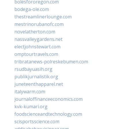
bolesfororegon.com
bodega-ole.com
thestreamlinerlounge.com
mestrinorubanofc.com
novelatherton.com
nassvalleygardens.net
electjohnstewart.com
omptourtravels.com
tribratanews-polreskebumen.com
rsudbayuasih.org
publikjurnalistik.org
juneteenthapparel.net
italywarm.com
journaloffinanceeconomics.com
kvk-kumari.org
foodscienceandtechnology.com
scisportsscience.com
addisababacuisineaz.com