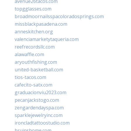
avenue26tacos.com
topgglasses.com
broadmoornailsspacoloradosprings.com
missblackpasadena.com
anneskitchen.org
valenciamarketytaqueria.com
reefrecordsllc.com
alawaffle.com
aryouthfishing.com
united-basketball.com
tios-tacos.com
cafecito-satx.com
graduacionviu2023.com
pecanjackstogo.com
zengardendayspa.com
sparklejewelryinc.com
ironcladtattoostudio.com
bruinshome.com