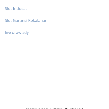
Slot Indosat
Slot Garansi Kekalahan
live draw sdy
Theme: Overlay by
Kaira
.
Extra Text