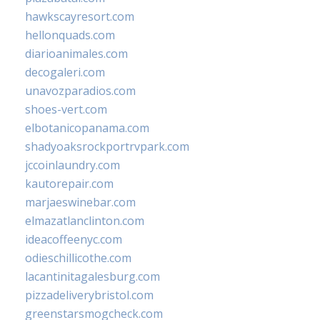
hawkscayresort.com
hellonquads.com
diarioanimales.com
decogaleri.com
unavozparadios.com
shoes-vert.com
elbotanicopanama.com
shadyoaksrockportrvpark.com
jccoinlaundry.com
kautorepair.com
marjaeswinebar.com
elmazatlanclinton.com
ideacoffeenyc.com
odieschillicothe.com
lacantinitagalesburg.com
pizzadeliverybristol.com
greenstarsmogcheck.com