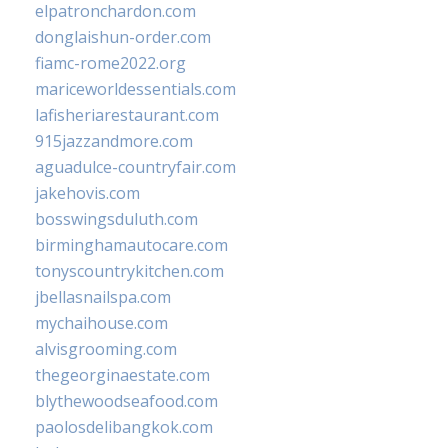
elpatronchardon.com
donglaishun-order.com
fiamc-rome2022.org
mariceworldessentials.com
lafisheriarestaurant.com
915jazzandmore.com
aguadulce-countryfair.com
jakehovis.com
bosswingsduluth.com
birminghamautocare.com
tonyscountrykitchen.com
jbellasnailspa.com
mychaihouse.com
alvisgrooming.com
thegeorginaestate.com
blythewoodseafood.com
paolosdelibangkok.com