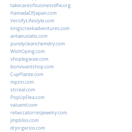
takecareofbusinessdfw.org
HamadaOfJapan.com
VersifyLifestyle.com
kingscreekadventures.com
antaeuslabs.com
purelycleanchemdry.com
WishOping.com
shoplegacee.com
bonvivantshop.com
CupPlante.com
mpzin.com
stcreal.com
PopUpFlea.com
valueml.com
rebeccatorresjewelry.com
jmpbliss.com
drjorgerico.com