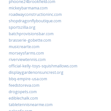
phoone24brookfield.com
mickeybarmama.com
roadwayconstructioninc.com
shopdragonflyboutique.com
sportszilla.org
batchprovisionsbar.com
brasserie-gobette.com
musicrearte.com
morseysfarms.com
riverviewtennis.com
official-kelly-toys-squishmallows.com
displaygardenonsuncrest.org
bbq-empire-usa.com
feedstoreva.com
drogopets.com
ediblechalk.com
tabletennisnearme.com