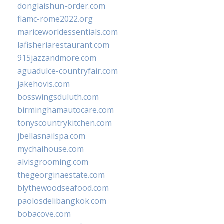
donglaishun-order.com
fiamc-rome2022.org
mariceworldessentials.com
lafisheriarestaurant.com
915jazzandmore.com
aguadulce-countryfair.com
jakehovis.com
bosswingsduluth.com
birminghamautocare.com
tonyscountrykitchen.com
jbellasnailspa.com
mychaihouse.com
alvisgrooming.com
thegeorginaestate.com
blythewoodseafood.com
paolosdelibangkok.com
bobacove.com