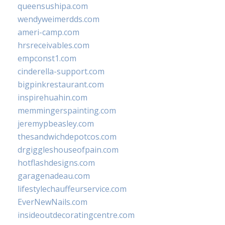
queensushipa.com
wendyweimerdds.com
ameri-camp.com
hrsreceivables.com
empconst1.com
cinderella-support.com
bigpinkrestaurant.com
inspirehuahin.com
memmingerspainting.com
jeremypbeasley.com
thesandwichdepotcos.com
drgiggleshouseofpain.com
hotflashdesigns.com
garagenadeau.com
lifestylechauffeurservice.com
EverNewNails.com
insideoutdecoratingcentre.com