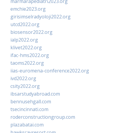
marmarapediatri2023.org
emchie2023.org
girisimselradyoloji2022.org
utcd2022.org
biosensor2022.org
ialp2022.org
klivet2022.org
ifac-hms2022.org
taoms2022.org
iias-euromena-conference2022.org
ivd2022.org
csity2022.org
ibsarstudyabroad.com
bennusehgall.com
tsecincinnati.com
roderconstructiongroup.com
plazabatai.com
hawkscayresort.com