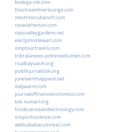
bodega-ole.com
thestreamlinerlounge.com
mestrinorubanofc.com
novelatherton.com
nassvalleygardens.net
electjohnstewart.com
omptourtravels.com
tribratanews-polreskebumen.com
rsudbayuasih.org
publikjurnalistik.org
juneteenthapparel.net
italywarm.com
journaloffinanceeconomics.com
kvk-kumari.org
foodscienceandtechnology.com
scisportsscience.com
addisababacuisineaz.com