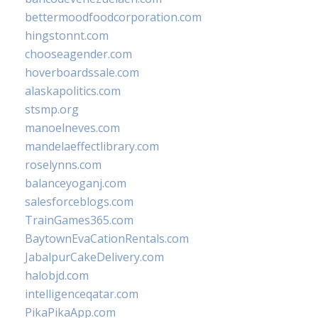
bettermoodfoodcorporation.com
hingstonnt.com
chooseagender.com
hoverboardssale.com
alaskapolitics.com
stsmp.org
manoelneves.com
mandelaeffectlibrary.com
roselynns.com
balanceyoganj.com
salesforceblogs.com
TrainGames365.com
BaytownEvaCationRentals.com
JabalpurCakeDelivery.com
halobjd.com
intelligenceqatar.com
PikaPikaApp.com