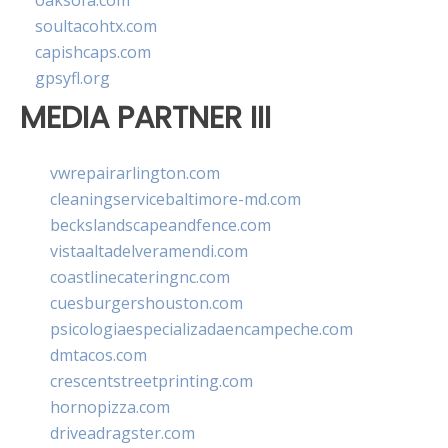
oaksofa.com
soultacohtx.com
capishcaps.com
gpsyfl.org
MEDIA PARTNER III
vwrepairarlington.com
cleaningservicebaltimore-md.com
beckslandscapeandfence.com
vistaaltadelveramendi.com
coastlinecateringnc.com
cuesburgershouston.com
psicologiaespecializadaencampeche.com
dmtacos.com
crescentstreetprinting.com
hornopizza.com
driveadragster.com