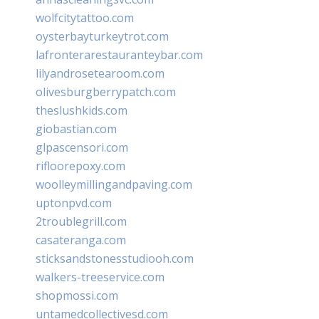
wolfcitytattoo.com
oysterbayturkeytrot.com
lafronterarestauranteybar.com
lilyandrosetearoom.com
olivesburgberrypatch.com
theslushkids.com
giobastian.com
glpascensori.com
rifloorepoxy.com
woolleymillingandpaving.com
uptonpvd.com
2troublegrill.com
casateranga.com
sticksandstonesstudiooh.com
walkers-treeservice.com
shopmossi.com
untamedcollectivesd.com