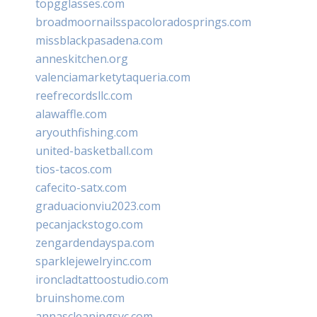
topgglasses.com
broadmoornailsspacoloradosprings.com
missblackpasadena.com
anneskitchen.org
valenciamarketytaqueria.com
reefrecordsllc.com
alawaffle.com
aryouthfishing.com
united-basketball.com
tios-tacos.com
cafecito-satx.com
graduacionviu2023.com
pecanjackstogo.com
zengardendayspa.com
sparklejewelryinc.com
ironcladtattoostudio.com
bruinshome.com
annascleaningsvc.com