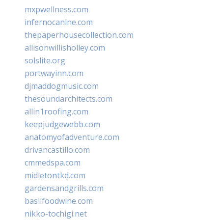
mxpwellness.com
infernocanine.com
thepaperhousecollection.com
allisonwillisholley.com
solslite.org
portwayinn.com
djmaddogmusic.com
thesoundarchitects.com
allin1roofing.com
keepjudgewebb.com
anatomyofadventure.com
drivancastillo.com
cmmedspa.com
midletontkd.com
gardensandgrills.com
basilfoodwine.com
nikko-tochigi.net