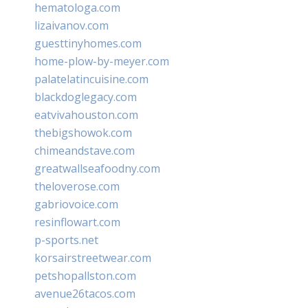
hematologa.com
lizaivanov.com
guesttinyhomes.com
home-plow-by-meyer.com
palatelatincuisine.com
blackdoglegacy.com
eatvivahouston.com
thebigshowok.com
chimeandstave.com
greatwallseafoodny.com
theloverose.com
gabriovoice.com
resinflowart.com
p-sports.net
korsairstreetwear.com
petshopallston.com
avenue26tacos.com