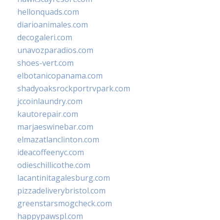
hellonquads.com
diarioanimales.com
decogaleri.com
unavozparadios.com
shoes-vert.com
elbotanicopanama.com
shadyoaksrockportrvpark.com
jccoinlaundry.com
kautorepair.com
marjaeswinebar.com
elmazatlanclinton.com
ideacoffeenyc.com
odieschillicothe.com
lacantinitagalesburg.com
pizzadeliverybristol.com
greenstarsmogcheck.com
happypawspl.com