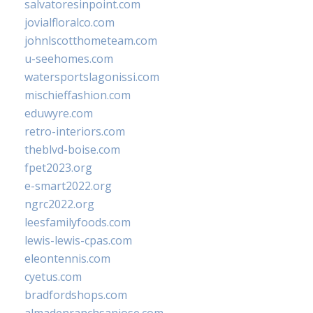
salvatoresinpoint.com
jovialfloralco.com
johnlscotthometeam.com
u-seehomes.com
watersportslagonissi.com
mischieffashion.com
eduwyre.com
retro-interiors.com
theblvd-boise.com
fpet2023.org
e-smart2022.org
ngrc2022.org
leesfamilyfoods.com
lewis-lewis-cpas.com
eleontennis.com
cyetus.com
bradfordshops.com