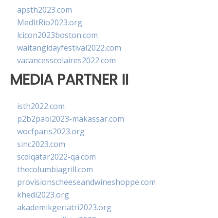
apsth2023.com
MedItRio2023.org
lcicon2023boston.com
waitangidayfestival2022.com
vacancesscolaires2022.com
MEDIA PARTNER II
isth2022.com
p2b2pabi2023-makassar.com
wocfparis2023.org
sinc2023.com
scdlqatar2022-qa.com
thecolumbiagrill.com
provisionscheeseandwineshoppe.com
khedi2023.org
akademikgeriatri2023.org