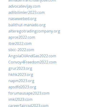
almadenranchsanjose.com
advocatevijay.com
adlibilimler2023.com
naswwebed.org
balithut-manado.org
alteregotradingcompany.org
aprce2022.com
ibie2022.com
sbcc-2022.com
AngolaOilAndGas2022.com
Convoy4Freedom2022.com
grur2023.org
hkhk2023.org
napm2023.org
apsdfd2023.org
forumausape2023.com
imkl2023.com
careerfaircsd2023.com