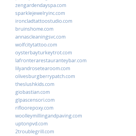
zengardendayspa.com
sparklejewelryinc.com
ironcladtattoostudio.com
bruinshome.com
annascleaningsvc.com
wolfcitytattoo.com
oysterbayturkeytrot.com
lafronterarestauranteybar.com
lilyandrosetearoom.com
olivesburgberrypatch.com
theslushkids.com
giobastian.com
glpascensori.com
rifloorepoxy.com
woolleymillingandpaving.com
uptonpvd.com
2troublegrill.com