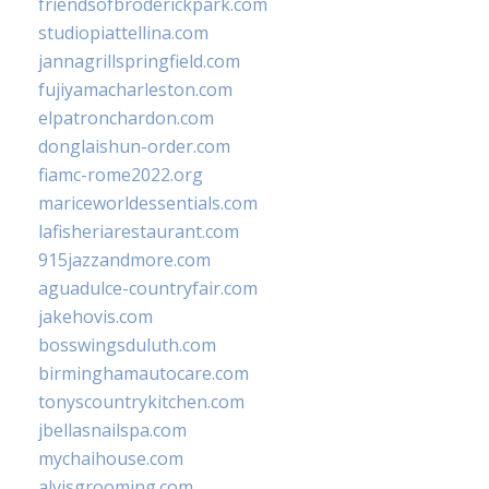
friendsofbroderickpark.com
studiopiattellina.com
jannagrillspringfield.com
fujiyamacharleston.com
elpatronchardon.com
donglaishun-order.com
fiamc-rome2022.org
mariceworldessentials.com
lafisheriarestaurant.com
915jazzandmore.com
aguadulce-countryfair.com
jakehovis.com
bosswingsduluth.com
birminghamautocare.com
tonyscountrykitchen.com
jbellasnailspa.com
mychaihouse.com
alvisgrooming.com