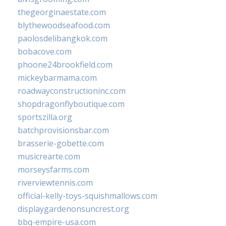
thegeorginaestate.com
blythewoodseafood.com
paolosdelibangkok.com
bobacove.com
phoone24brookfield.com
mickeybarmama.com
roadwayconstructioninc.com
shopdragonflyboutique.com
sportszilla.org
batchprovisionsbar.com
brasserie-gobette.com
musicrearte.com
morseysfarms.com
riverviewtennis.com
official-kelly-toys-squishmallows.com
displaygardenonsuncrest.org
bbq-empire-usa.com