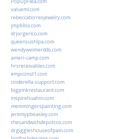
PopUpFlea.com
valueml.com
rebeccatorresjewelry.com
jmpbliss.com
drjorgerico.com
queensushipa.com
wendyweimerdds.com
ameri-camp.com
hrsreceivables.com
empconst1.com
cinderella-support.com
bigpinkrestaurant.com
inspirehuahin.com
memmingerspainting.com
jeremypbeasley.com
thesandwichdepotcos.com
drgiggleshouseofpain.com
hotflashdesigns.com