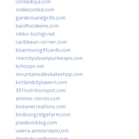
cmmedspa.com
midletontkd.com
gardensandgrills.com
basilfoodwine.com
nikko-tochigi.net
caribbean-corner.com
bluemoongiftcards.com
rivercitysteampunkexpo.com
kchoops.net
mountainsideskateshop.com
kirtlandcitytavern.com
301nutritionspot.com
ammos-stores.com
loceanecreations.com
birdsongridgefarm.com
joiedevivblog.com
valera-amsterdam.com
libertybrandhemp.com