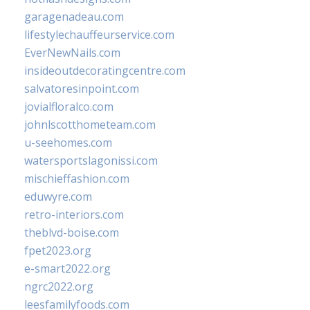
garagenadeau.com
lifestylechauffeurservice.com
EverNewNails.com
insideoutdecoratingcentre.com
salvatoresinpoint.com
jovialfloralco.com
johnlscotthometeam.com
u-seehomes.com
watersportslagonissi.com
mischieffashion.com
eduwyre.com
retro-interiors.com
theblvd-boise.com
fpet2023.org
e-smart2022.org
ngrc2022.org
leesfamilyfoods.com