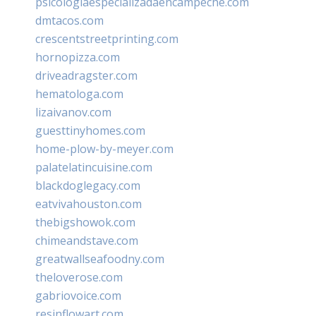
psicologiaespecializadaencampeche.com
dmtacos.com
crescentstreetprinting.com
hornopizza.com
driveadragster.com
hematologa.com
lizaivanov.com
guesttinyhomes.com
home-plow-by-meyer.com
palatelatincuisine.com
blackdoglegacy.com
eatvivahouston.com
thebigshowok.com
chimeandstave.com
greatwallseafoodny.com
theloverose.com
gabriovoice.com
resinflowart.com