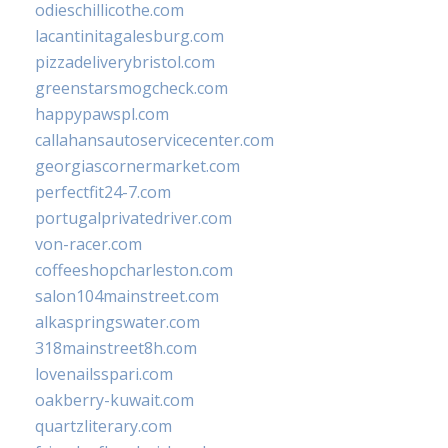
odieschillicothe.com
lacantinitagalesburg.com
pizzadeliverybristol.com
greenstarsmogcheck.com
happypawspl.com
callahansautoservicecenter.com
georgiascornermarket.com
perfectfit24-7.com
portugalprivatedriver.com
von-racer.com
coffeeshopcharleston.com
salon104mainstreet.com
alkaspringswater.com
318mainstreet8h.com
lovenailsspari.com
oakberry-kuwait.com
quartzliterary.com