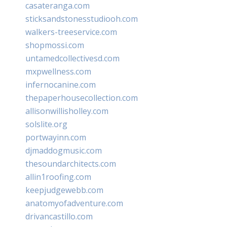
casateranga.com
sticksandstonesstudiooh.com
walkers-treeservice.com
shopmossi.com
untamedcollectivesd.com
mxpwellness.com
infernocanine.com
thepaperhousecollection.com
allisonwillisholley.com
solslite.org
portwayinn.com
djmaddogmusic.com
thesoundarchitects.com
allin1roofing.com
keepjudgewebb.com
anatomyofadventure.com
drivancastillo.com