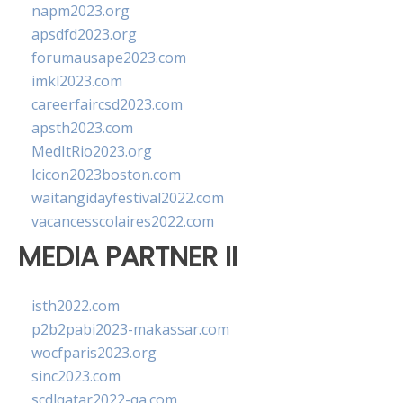
napm2023.org
apsdfd2023.org
forumausape2023.com
imkl2023.com
careerfaircsd2023.com
apsth2023.com
MedItRio2023.org
lcicon2023boston.com
waitangidayfestival2022.com
vacancesscolaires2022.com
MEDIA PARTNER II
isth2022.com
p2b2pabi2023-makassar.com
wocfparis2023.org
sinc2023.com
scdlqatar2022-qa.com