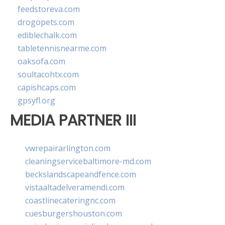
feedstoreva.com
drogopets.com
ediblechalk.com
tabletennisnearme.com
oaksofa.com
soultacohtx.com
capishcaps.com
gpsyfl.org
MEDIA PARTNER III
vwrepairarlington.com
cleaningservicebaltimore-md.com
beckslandscapeandfence.com
vistaaltadelveramendi.com
coastlinecateringnc.com
cuesburgershouston.com