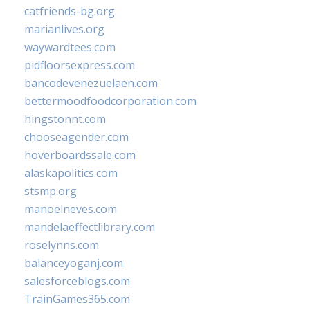
catfriends-bg.org
marianlives.org
waywardtees.com
pidfloorsexpress.com
bancodevenezuelaen.com
bettermoodfoodcorporation.com
hingstonnt.com
chooseagender.com
hoverboardssale.com
alaskapolitics.com
stsmp.org
manoelneves.com
mandelaeffectlibrary.com
roselynns.com
balanceyoganj.com
salesforceblogs.com
TrainGames365.com