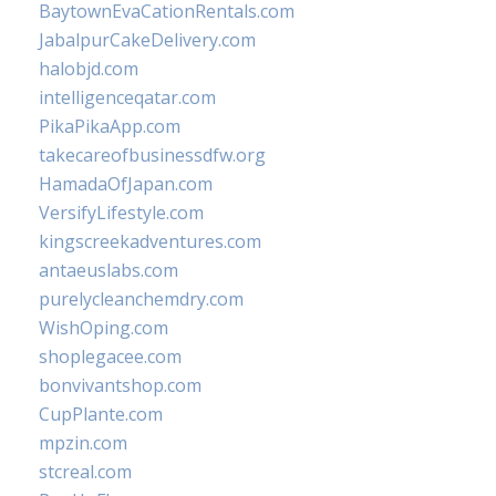
BaytownEvaCationRentals.com
JabalpurCakeDelivery.com
halobjd.com
intelligenceqatar.com
PikaPikaApp.com
takecareofbusinessdfw.org
HamadaOfJapan.com
VersifyLifestyle.com
kingscreekadventures.com
antaeuslabs.com
purelycleanchemdry.com
WishOping.com
shoplegacee.com
bonvivantshop.com
CupPlante.com
mpzin.com
stcreal.com