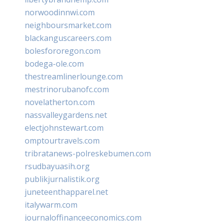
norwoodinnwi.com
neighboursmarket.com
blackanguscareers.com
bolesfororegon.com
bodega-ole.com
thestreamlinerlounge.com
mestrinorubanofc.com
novelatherton.com
nassvalleygardens.net
electjohnstewart.com
omptourtravels.com
tribratanews-polreskebumen.com
rsudbayuasih.org
publikjurnalistik.org
juneteenthapparel.net
italywarm.com
journaloffinanceeconomics.com