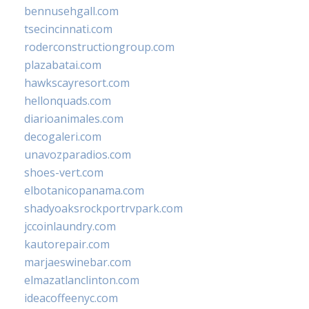
bennusehgall.com
tsecincinnati.com
roderconstructiongroup.com
plazabatai.com
hawkscayresort.com
hellonquads.com
diarioanimales.com
decogaleri.com
unavozparadios.com
shoes-vert.com
elbotanicopanama.com
shadyoaksrockportrvpark.com
jccoinlaundry.com
kautorepair.com
marjaeswinebar.com
elmazatlanclinton.com
ideacoffeenyc.com