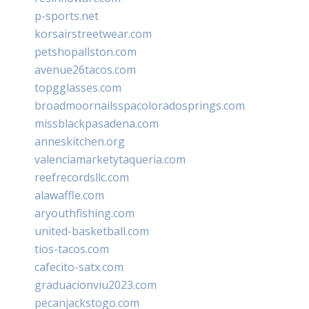
p-sports.net
korsairstreetwear.com
petshopallston.com
avenue26tacos.com
topgglasses.com
broadmoornailsspacoloradosprings.com
missblackpasadena.com
anneskitchen.org
valenciamarketytaqueria.com
reefrecordsllc.com
alawaffle.com
aryouthfishing.com
united-basketball.com
tios-tacos.com
cafecito-satx.com
graduacionviu2023.com
pecanjackstogo.com