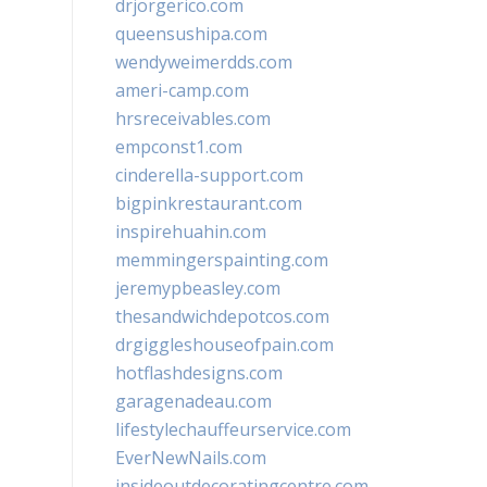
drjorgerico.com
queensushipa.com
wendyweimerdds.com
ameri-camp.com
hrsreceivables.com
empconst1.com
cinderella-support.com
bigpinkrestaurant.com
inspirehuahin.com
memmingerspainting.com
jeremypbeasley.com
thesandwichdepotcos.com
drgiggleshouseofpain.com
hotflashdesigns.com
garagenadeau.com
lifestylechauffeurservice.com
EverNewNails.com
insideoutdecoratingcentre.com