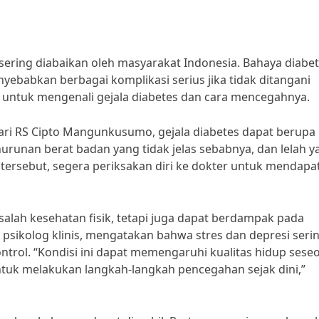
sering diabaikan oleh masyarakat Indonesia. Bahaya diabe
yebabkan berbagai komplikasi serius jika tidak ditangani
ta untuk mengenali gejala diabetes dan cara mencegahnya.
dari RS Cipto Mangunkusumo, gejala diabetes dapat berupa
nurunan berat badan yang tidak jelas sebabnya, dan lelah y
a tersebut, segera periksakan diri ke dokter untuk mendapa
alah kesehatan fisik, tetapi juga dapat berdampak pada
 psikolog klinis, mengatakan bahwa stres dan depresi serin
ntrol. “Kondisi ini dapat memengaruhi kualitas hidup sese
untuk melakukan langkah-langkah pencegahan sejak dini,”