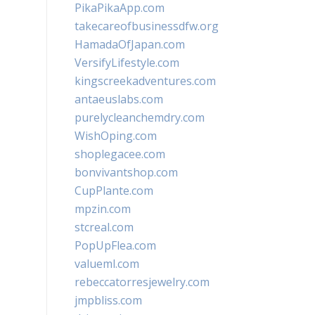
PikaPikaApp.com
takecareofbusinessdfw.org
HamadaOfJapan.com
VersifyLifestyle.com
kingscreekadventures.com
antaeuslabs.com
purelycleanchemdry.com
WishOping.com
shoplegacee.com
bonvivantshop.com
CupPlante.com
mpzin.com
stcreal.com
PopUpFlea.com
valueml.com
rebeccatorresjewelry.com
jmpbliss.com