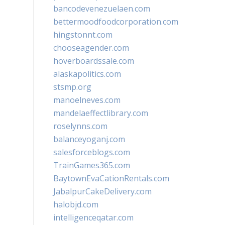
bancodevenezuelaen.com
bettermoodfoodcorporation.com
hingstonnt.com
chooseagender.com
hoverboardssale.com
alaskapolitics.com
stsmp.org
manoelneves.com
mandelaeffectlibrary.com
roselynns.com
balanceyoganj.com
salesforceblogs.com
TrainGames365.com
BaytownEvaCationRentals.com
JabalpurCakeDelivery.com
halobjd.com
intelligenceqatar.com