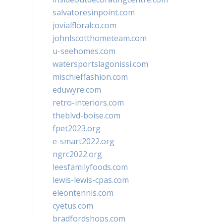
salvatoresinpoint.com
jovialfloralco.com
johnlscotthometeam.com
u-seehomes.com
watersportslagonissi.com
mischieffashion.com
eduwyre.com
retro-interiors.com
theblvd-boise.com
fpet2023.org
e-smart2022.org
ngrc2022.org
leesfamilyfoods.com
lewis-lewis-cpas.com
eleontennis.com
cyetus.com
bradfordshops.com