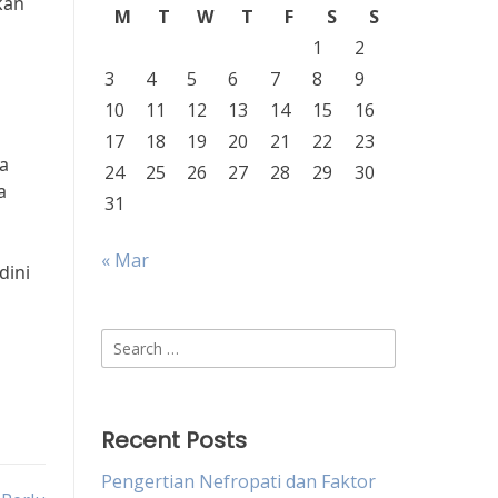
kan
M
T
W
T
F
S
S
1
2
3
4
5
6
7
8
9
10
11
12
13
14
15
16
17
18
19
20
21
22
23
a
24
25
26
27
28
29
30
a
31
« Mar
dini
Search
for:
Recent Posts
Pengertian Nefropati dan Faktor