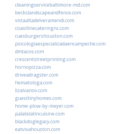
cleaningservicebaltimore-md.com
beckslandscapeandfence.com
vistaaltadelveramendi.com
coastlinecateringnc.com
cuesburgershouston.com
psicologiaespecializadaencampeche.com
dmtacos.com
crescentstreetprinting.com
hornopizza.com
driveadragster.com
hematologa.com
lizaivanov.com
guesttinyhomes.com
home-plow-by-meyer.com
palatelatincuisine.com
blackdoglegacy.com
eatvivahouston.com