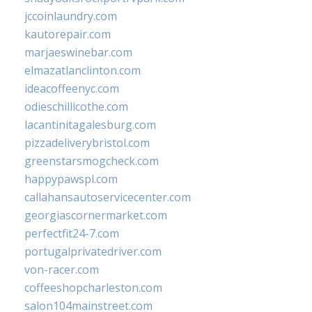
jccoinlaundry.com
kautorepair.com
marjaeswinebar.com
elmazatlanclinton.com
ideacoffeenyc.com
odieschillicothe.com
lacantinitagalesburg.com
pizzadeliverybristol.com
greenstarsmogcheck.com
happypawspl.com
callahansautoservicecenter.com
georgiascornermarket.com
perfectfit24-7.com
portugalprivatedriver.com
von-racer.com
coffeeshopcharleston.com
salon104mainstreet.com