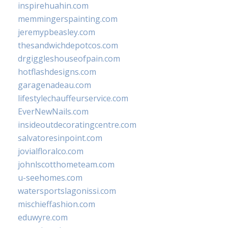
inspirehuahin.com
memmingerspainting.com
jeremypbeasley.com
thesandwichdepotcos.com
drgiggleshouseofpain.com
hotflashdesigns.com
garagenadeau.com
lifestylechauffeurservice.com
EverNewNails.com
insideoutdecoratingcentre.com
salvatoresinpoint.com
jovialfloralco.com
johnlscotthometeam.com
u-seehomes.com
watersportslagonissi.com
mischieffashion.com
eduwyre.com