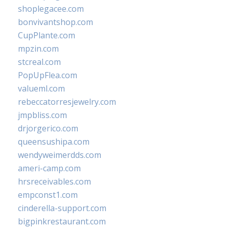
shoplegacee.com
bonvivantshop.com
CupPlante.com
mpzin.com
stcreal.com
PopUpFlea.com
valueml.com
rebeccatorresjewelry.com
jmpbliss.com
drjorgerico.com
queensushipa.com
wendyweimerdds.com
ameri-camp.com
hrsreceivables.com
empconst1.com
cinderella-support.com
bigpinkrestaurant.com