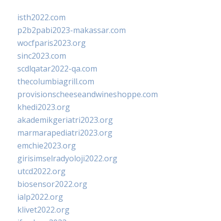
isth2022.com
p2b2pabi2023-makassar.com
wocfparis2023.org
sinc2023.com
scdlqatar2022-qa.com
thecolumbiagrill.com
provisionscheeseandwineshoppe.com
khedi2023.org
akademikgeriatri2023.org
marmarapediatri2023.org
emchie2023.org
girisimselradyoloji2022.org
utcd2022.org
biosensor2022.org
ialp2022.org
klivet2022.org