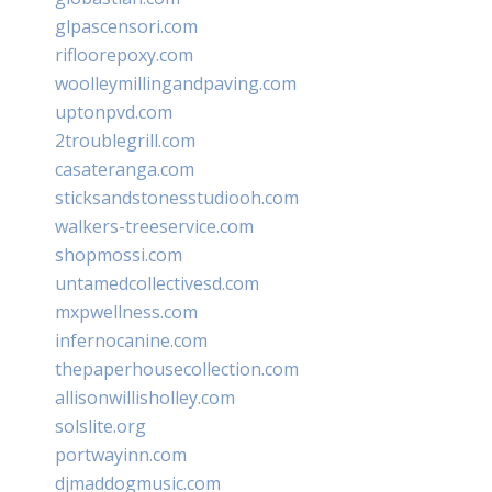
glpascensori.com
rifloorepoxy.com
woolleymillingandpaving.com
uptonpvd.com
2troublegrill.com
casateranga.com
sticksandstonesstudiooh.com
walkers-treeservice.com
shopmossi.com
untamedcollectivesd.com
mxpwellness.com
infernocanine.com
thepaperhousecollection.com
allisonwillisholley.com
solslite.org
portwayinn.com
djmaddogmusic.com