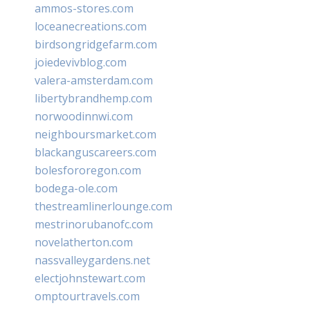
ammos-stores.com
loceanecreations.com
birdsongridgefarm.com
joiedevivblog.com
valera-amsterdam.com
libertybrandhemp.com
norwoodinnwi.com
neighboursmarket.com
blackanguscareers.com
bolesfororegon.com
bodega-ole.com
thestreamlinerlounge.com
mestrinorubanofc.com
novelatherton.com
nassvalleygardens.net
electjohnstewart.com
omptourtravels.com