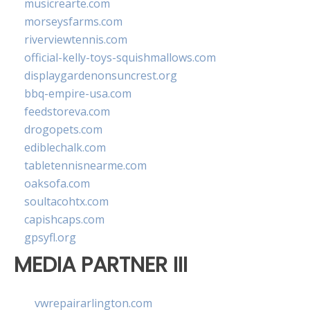
musicrearte.com
morseysfarms.com
riverviewtennis.com
official-kelly-toys-squishmallows.com
displaygardenonsuncrest.org
bbq-empire-usa.com
feedstoreva.com
drogopets.com
ediblechalk.com
tabletennisnearme.com
oaksofa.com
soultacohtx.com
capishcaps.com
gpsyfl.org
MEDIA PARTNER III
vwrepairarlington.com