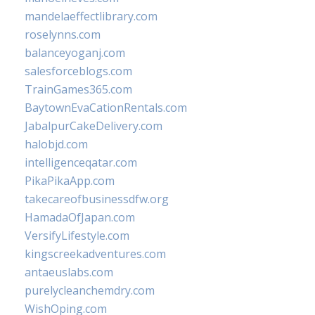
mandelaeffectlibrary.com
roselynns.com
balanceyoganj.com
salesforceblogs.com
TrainGames365.com
BaytownEvaCationRentals.com
JabalpurCakeDelivery.com
halobjd.com
intelligenceqatar.com
PikaPikaApp.com
takecareofbusinessdfw.org
HamadaOfJapan.com
VersifyLifestyle.com
kingscreekadventures.com
antaeuslabs.com
purelycleanchemdry.com
WishOping.com