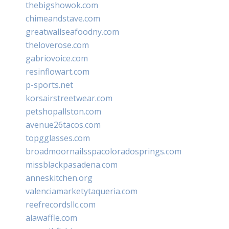
thebigshowok.com
chimeandstave.com
greatwallseafoodny.com
theloverose.com
gabriovoice.com
resinflowart.com
p-sports.net
korsairstreetwear.com
petshopallston.com
avenue26tacos.com
topgglasses.com
broadmoornailsspacoloradosprings.com
missblackpasadena.com
anneskitchen.org
valenciamarketytaqueria.com
reefrecordsllc.com
alawaffle.com