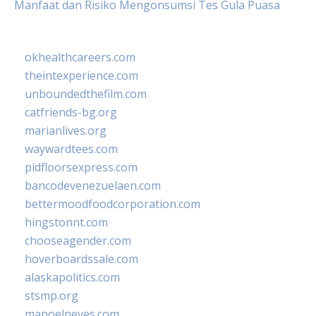
Manfaat dan Risiko Mengonsumsi Tes Gula Puasa
okhealthcareers.com
theintexperience.com
unboundedthefilm.com
catfriends-bg.org
marianlives.org
waywardtees.com
pidfloorsexpress.com
bancodevenezuelaen.com
bettermoodfoodcorporation.com
hingstonnt.com
chooseagender.com
hoverboardssale.com
alaskapolitics.com
stsmp.org
manoelneves.com