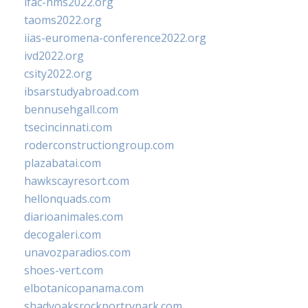
ifac-hms2022.org
taoms2022.org
iias-euromena-conference2022.org
ivd2022.org
csity2022.org
ibsarstudyabroad.com
bennusehgall.com
tsecincinnati.com
roderconstructiongroup.com
plazabatai.com
hawkscayresort.com
hellonquads.com
diarioanimales.com
decogaleri.com
unavozparadios.com
shoes-vert.com
elbotanicopanama.com
shadyoaksrockportrvpark.com