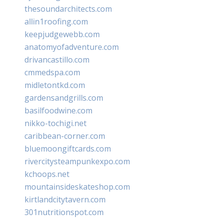
thesoundarchitects.com
allin1roofing.com
keepjudgewebb.com
anatomyofadventure.com
drivancastillo.com
cmmedspa.com
midletontkd.com
gardensandgrills.com
basilfoodwine.com
nikko-tochigi.net
caribbean-corner.com
bluemoongiftcards.com
rivercitysteampunkexpo.com
kchoops.net
mountainsideskateshop.com
kirtlandcitytavern.com
301nutritionspot.com