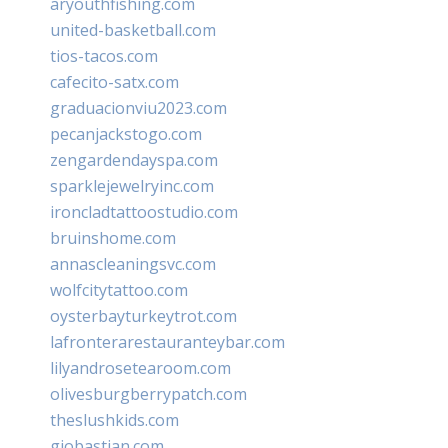
aryouthfishing.com
united-basketball.com
tios-tacos.com
cafecito-satx.com
graduacionviu2023.com
pecanjackstogo.com
zengardendayspa.com
sparklejewelryinc.com
ironcladtattoostudio.com
bruinshome.com
annascleaningsvc.com
wolfcitytattoo.com
oysterbayturkeytrot.com
lafronterarestauranteybar.com
lilyandrosetearoom.com
olivesburgberrypatch.com
theslushkids.com
giobastian.com