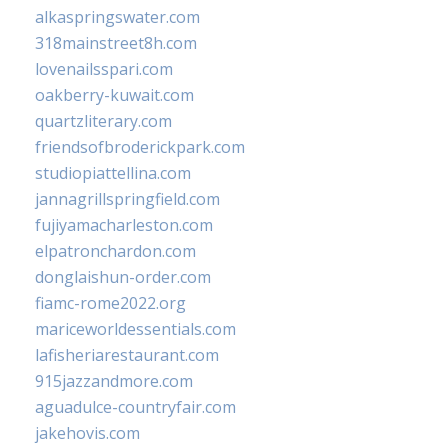
alkaspringswater.com
318mainstreet8h.com
lovenailsspari.com
oakberry-kuwait.com
quartzliterary.com
friendsofbroderickpark.com
studiopiattellina.com
jannagrillspringfield.com
fujiyamacharleston.com
elpatronchardon.com
donglaishun-order.com
fiamc-rome2022.org
mariceworldessentials.com
lafisheriarestaurant.com
915jazzandmore.com
aguadulce-countryfair.com
jakehovis.com