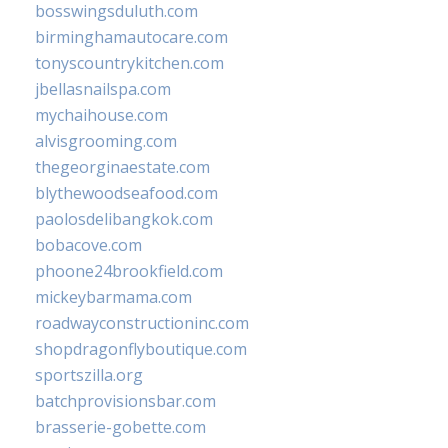
bosswingsduluth.com
birminghamautocare.com
tonyscountrykitchen.com
jbellasnailspa.com
mychaihouse.com
alvisgrooming.com
thegeorginaestate.com
blythewoodseafood.com
paolosdelibangkok.com
bobacove.com
phoone24brookfield.com
mickeybarmama.com
roadwayconstructioninc.com
shopdragonflyboutique.com
sportszilla.org
batchprovisionsbar.com
brasserie-gobette.com