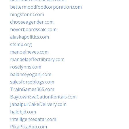
bettermoodfoodcorporation.com
hingstonnt.com
chooseagender.com
hoverboardssale.com
alaskapolitics.com
stsmp.org
manoelneves.com
mandelaeffectlibrary.com
roselynns.com
balanceyoganj.com
salesforceblogs.com
TrainGames365.com
BaytownEvaCationRentals.com
JabalpurCakeDelivery.com
halobjd.com
intelligenceqatar.com
PikaPikaApp.com