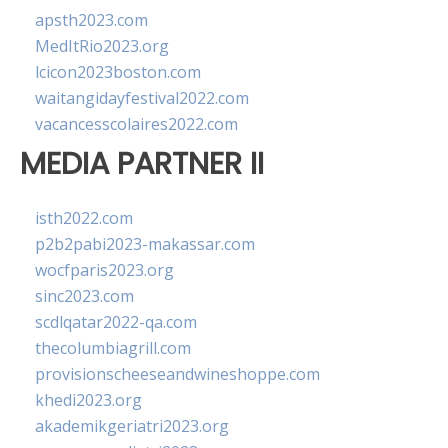
apsth2023.com
MedItRio2023.org
lcicon2023boston.com
waitangidayfestival2022.com
vacancesscolaires2022.com
MEDIA PARTNER II
isth2022.com
p2b2pabi2023-makassar.com
wocfparis2023.org
sinc2023.com
scdlqatar2022-qa.com
thecolumbiagrill.com
provisionscheeseandwineshoppe.com
khedi2023.org
akademikgeriatri2023.org