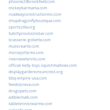
phoone24brookfield.com
mickeybarmama.com
roadwayconstructioninc.com
shopdragonflyboutique.com
sportszilla.org
batchprovisionsbar.com
brasserie-gobette.com
musicrearte.com
morseysfarms.com
riverviewtennis.com
official-kelly-toys-squishmallows.com
displaygardenonsuncrest.org
bbq-empire-usa.com
feedstoreva.com
drogopets.com
ediblechalk.com
tabletennisnearme.com