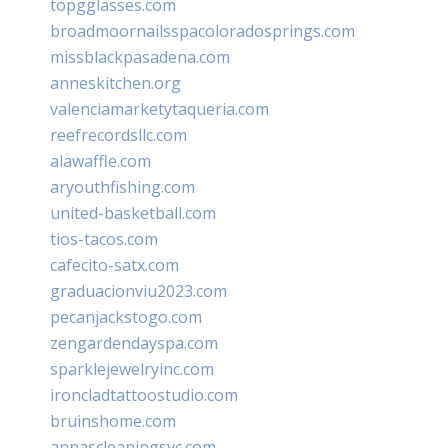
topgglasses.com
broadmoornailsspacoloradosprings.com
missblackpasadena.com
anneskitchen.org
valenciamarketytaqueria.com
reefrecordsllc.com
alawaffle.com
aryouthfishing.com
united-basketball.com
tios-tacos.com
cafecito-satx.com
graduacionviu2023.com
pecanjackstogo.com
zengardendayspa.com
sparklejewelryinc.com
ironcladtattoostudio.com
bruinshome.com
annascleaningsvc.com