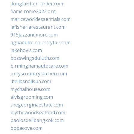
donglaishun-order.com
fiamc-rome2022.org
mariceworldessentials.com
lafisheriarestaurant.com
915jazzandmore.com
aguadulce-countryfair.com
jakehovis.com
bosswingsduluth.com
birminghamautocare.com
tonyscountrykitchen.com
jbellasnailspa.com
mychaihouse.com
alvisgrooming.com
thegeorginaestate.com
blythewoodseafood.com
paolosdelibangkok.com
bobacove.com