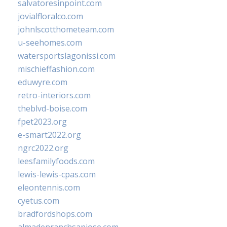
salvatoresinpoint.com
jovialfloralco.com
johnlscotthometeam.com
u-seehomes.com
watersportslagonissi.com
mischieffashion.com
eduwyre.com
retro-interiors.com
theblvd-boise.com
fpet2023.org
e-smart2022.org
ngrc2022.org
leesfamilyfoods.com
lewis-lewis-cpas.com
eleontennis.com
cyetus.com
bradfordshops.com