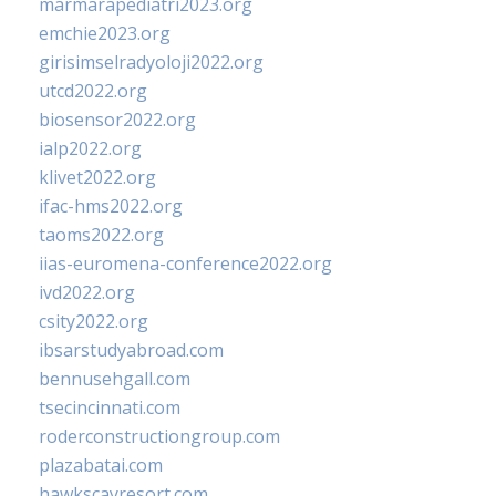
marmarapediatri2023.org
emchie2023.org
girisimselradyoloji2022.org
utcd2022.org
biosensor2022.org
ialp2022.org
klivet2022.org
ifac-hms2022.org
taoms2022.org
iias-euromena-conference2022.org
ivd2022.org
csity2022.org
ibsarstudyabroad.com
bennusehgall.com
tsecincinnati.com
roderconstructiongroup.com
plazabatai.com
hawkscayresort.com