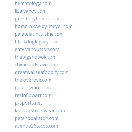
hematologa.com
lizaivanov.com
guesttinyhomes.com
home-plow-by-meyer.com
palatelatincuisine.com
blackdoglegacy.com
eatvivahouston.com
thebigshowok.com
chimeandstave.com
greatwallseafoodny.com
theloverose.com
gabriovoice.com
resinflowart.com
p-sports.net
korsairstreetwear.com
petshopallston.com
avenue26tacos.com