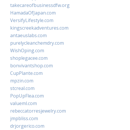
takecareofbusinessdfw.org
HamadaOfJapan.com
VersifyLifestyle.com
kingscreekadventures.com
antaeuslabs.com
purelycleanchemdry.com
WishOping.com
shoplegacee.com
bonvivantshop.com
CupPlante.com
mpzin.com
stcreal.com
PopUpFlea.com
valueml.com
rebeccatorresjewelry.com
jmpbliss.com
drjorgerico.com