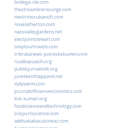
bodega-ole.com
thestreamlinerlounge.com
mestrinorubanofc.com
novelatherton.com
nassvalleygardens.net
electjohnstewart.com
omptourtravels.com
tribratanews-polreskebumen.com
rsudbayuasih.org
publikjurnalistik.org
juneteenthapparel.net
italywarm.com
journaloffinanceeconomics.com
kvk-kumari.org
foodscienceandtechnology.com
scisportsscience.com
addisababacuisineaz.com