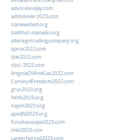
almadenranchsanjose.com
advocatevijay.com
adlibilimler2023.com
naswwebed.org
balithut-manado.org
alteregotradingcompany.org
aprce2022.com
ibie2022.com
sbcc-2022.com
AngolaOilAndGas2022.com
Convoy4Freedom2022.com
grur2023.org
hkhk2023.org
napm2023.org
apsdfd2023.org
forumausape2023.com
imkl2023.com
careerfaircsd2023.com