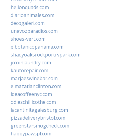
hellonquads.com
diarioanimales.com
decogaleri.com
unavozparadios.com
shoes-vert.com
elbotanicopanama.com
shadyoaksrockportrvpark.com
jccoinlaundry.com
kautorepair.com
marjaeswinebar.com
elmazatlanclinton.com
ideacoffeenyc.com
odieschillicothe.com
lacantinitagalesburg.com
pizzadeliverybristol.com
greenstarsmogcheck.com
happypawspl.com