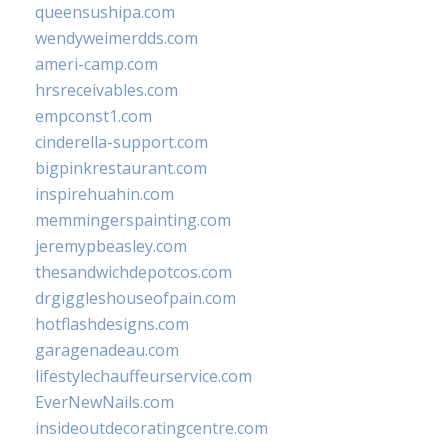
queensushipa.com
wendyweimerdds.com
ameri-camp.com
hrsreceivables.com
empconst1.com
cinderella-support.com
bigpinkrestaurant.com
inspirehuahin.com
memmingerspainting.com
jeremypbeasley.com
thesandwichdepotcos.com
drgiggleshouseofpain.com
hotflashdesigns.com
garagenadeau.com
lifestylechauffeurservice.com
EverNewNails.com
insideoutdecoratingcentre.com