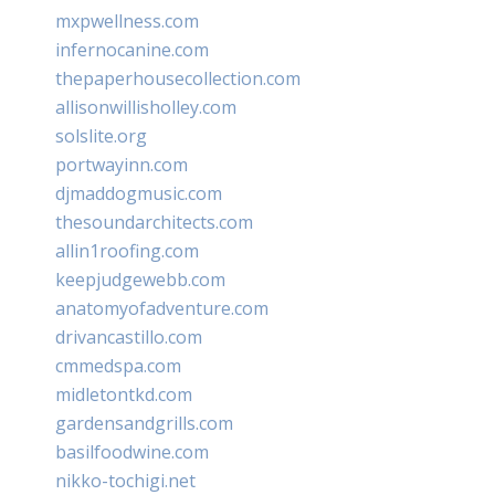
mxpwellness.com
infernocanine.com
thepaperhousecollection.com
allisonwillisholley.com
solslite.org
portwayinn.com
djmaddogmusic.com
thesoundarchitects.com
allin1roofing.com
keepjudgewebb.com
anatomyofadventure.com
drivancastillo.com
cmmedspa.com
midletontkd.com
gardensandgrills.com
basilfoodwine.com
nikko-tochigi.net