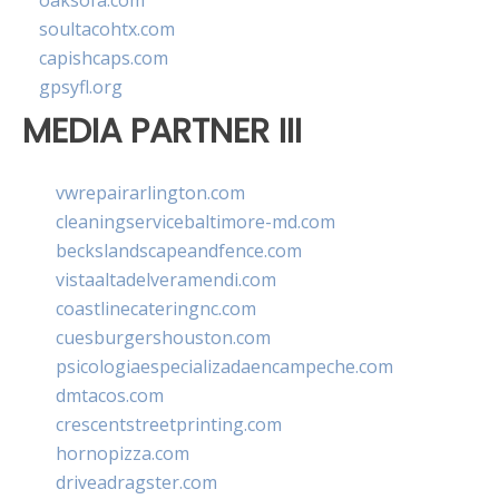
oaksofa.com
soultacohtx.com
capishcaps.com
gpsyfl.org
MEDIA PARTNER III
vwrepairarlington.com
cleaningservicebaltimore-md.com
beckslandscapeandfence.com
vistaaltadelveramendi.com
coastlinecateringnc.com
cuesburgershouston.com
psicologiaespecializadaencampeche.com
dmtacos.com
crescentstreetprinting.com
hornopizza.com
driveadragster.com