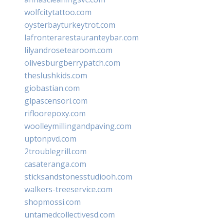
wolfcitytattoo.com
oysterbayturkeytrot.com
lafronterarestauranteybar.com
lilyandrosetearoom.com
olivesburgberrypatch.com
theslushkids.com
giobastian.com
glpascensori.com
rifloorepoxy.com
woolleymillingandpaving.com
uptonpvd.com
2troublegrill.com
casateranga.com
sticksandstonesstudiooh.com
walkers-treeservice.com
shopmossi.com
untamedcollectivesd.com