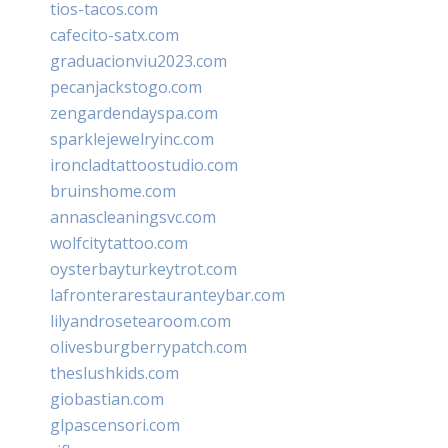
tios-tacos.com
cafecito-satx.com
graduacionviu2023.com
pecanjackstogo.com
zengardendayspa.com
sparklejewelryinc.com
ironcladtattoostudio.com
bruinshome.com
annascleaningsvc.com
wolfcitytattoo.com
oysterbayturkeytrot.com
lafronterarestauranteybar.com
lilyandrosetearoom.com
olivesburgberrypatch.com
theslushkids.com
giobastian.com
glpascensori.com