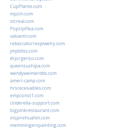
CupPlante.com
mpzin.com
stcreal.com
PopUpFlea.com
valueml.com
rebeccatorresjewelry.com
jmpbliss.com
drjorgerico.com
queensushipa.com
wendyweimerdds.com
ameri-camp.com
hrsreceivables.com
empconst1.com
cinderella-support.com
bigpinkrestaurant.com
inspirehuahin.com
memmingerspainting.com