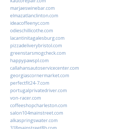
kautorepair.com
marjaeswinebar.com
elmazatlanclinton.com
ideacoffeenyc.com
odieschillicothe.com
lacantinitagalesburg.com
pizzadeliverybristol.com
greenstarsmogcheck.com
happypawspl.com
callahansautoservicecenter.com
georgiascornermarket.com
perfectfit24-7.com
portugalprivatedriver.com
von-racer.com
coffeeshopcharleston.com
salon104mainstreet.com
alkaspringswater.com
318mainstreet8h.com