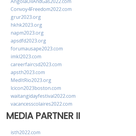
AngolaOilAndGas2022.com
Convoy4Freedom2022.com
grur2023.org
hkhk2023.org
napm2023.org
apsdfd2023.org
forumausape2023.com
imkl2023.com
careerfaircsd2023.com
apsth2023.com
MedItRio2023.org
lcicon2023boston.com
waitangidayfestival2022.com
vacancesscolaires2022.com
MEDIA PARTNER II
isth2022.com