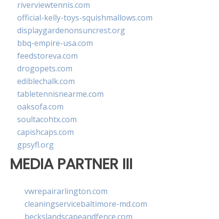
riverviewtennis.com
official-kelly-toys-squishmallows.com
displaygardenonsuncrest.org
bbq-empire-usa.com
feedstoreva.com
drogopets.com
ediblechalk.com
tabletennisnearme.com
oaksofa.com
soultacohtx.com
capishcaps.com
gpsyfl.org
MEDIA PARTNER III
vwrepairarlington.com
cleaningservicebaltimore-md.com
beckslandscapeandfence.com