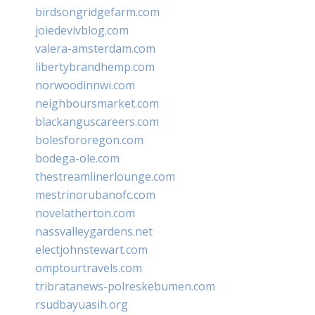
birdsongridgefarm.com
joiedevivblog.com
valera-amsterdam.com
libertybrandhemp.com
norwoodinnwi.com
neighboursmarket.com
blackanguscareers.com
bolesfororegon.com
bodega-ole.com
thestreamlinerlounge.com
mestrinorubanofc.com
novelatherton.com
nassvalleygardens.net
electjohnstewart.com
omptourtravels.com
tribratanews-polreskebumen.com
rsudbayuasih.org