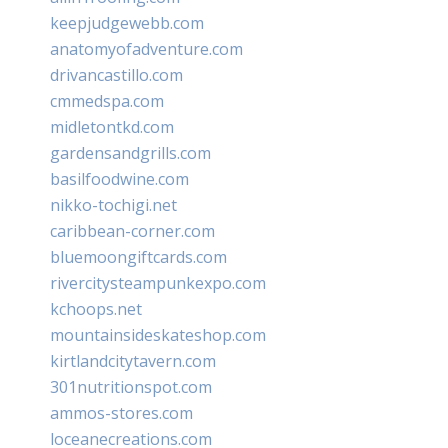
keepjudgewebb.com
anatomyofadventure.com
drivancastillo.com
cmmedspa.com
midletontkd.com
gardensandgrills.com
basilfoodwine.com
nikko-tochigi.net
caribbean-corner.com
bluemoongiftcards.com
rivercitysteampunkexpo.com
kchoops.net
mountainsideskateshop.com
kirtlandcitytavern.com
301nutritionspot.com
ammos-stores.com
loceanecreations.com