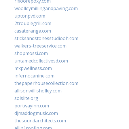
rifloorepoxy.com
woolleymillingandpaving.com
uptonpvd.com
2troublegrill.com
casateranga.com
sticksandstonesstudiooh.com
walkers-treeservice.com
shopmossi.com
untamedcollectivesd.com
mxpwellness.com
infernocanine.com
thepaperhousecollection.com
allisonwillisholley.com
solslite.org
portwayinn.com
djmaddogmusic.com
thesoundarchitects.com
allin1roofing.com