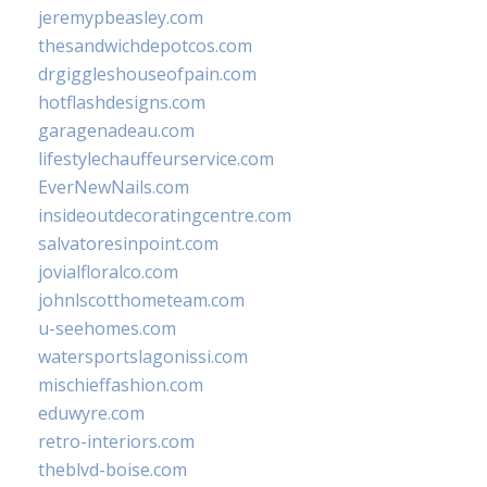
jeremypbeasley.com
thesandwichdepotcos.com
drgiggleshouseofpain.com
hotflashdesigns.com
garagenadeau.com
lifestylechauffeurservice.com
EverNewNails.com
insideoutdecoratingcentre.com
salvatoresinpoint.com
jovialfloralco.com
johnlscotthometeam.com
u-seehomes.com
watersportslagonissi.com
mischieffashion.com
eduwyre.com
retro-interiors.com
theblvd-boise.com