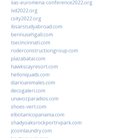
iias-euromena-conference2022.org
ivd2022.org
csity2022.org
ibsarstudyabroad.com
bennusehgall.com
tsecincinnati.com
roderconstructiongroup.com
plazabatai.com
hawkscayresort.com
hellonquads.com
diarioanimales.com
decogaleri.com
unavozparadios.com
shoes-vert.com
elbotanicopanama.com
shadyoaksrockportrvpark.com
jccoinlaundry.com