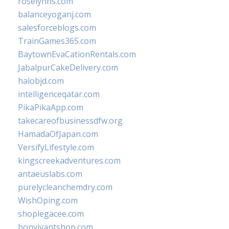
roselynns.com
balanceyoganj.com
salesforceblogs.com
TrainGames365.com
BaytownEvaCationRentals.com
JabalpurCakeDelivery.com
halobjd.com
intelligenceqatar.com
PikaPikaApp.com
takecareofbusinessdfw.org
HamadaOfJapan.com
VersifyLifestyle.com
kingscreekadventures.com
antaeuslabs.com
purelycleanchemdry.com
WishOping.com
shoplegacee.com
bonvivantshop.com