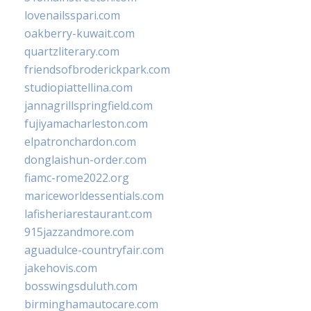
lovenailsspari.com
oakberry-kuwait.com
quartzliterary.com
friendsofbroderickpark.com
studiopiattellina.com
jannagrillspringfield.com
fujiyamacharleston.com
elpatronchardon.com
donglaishun-order.com
fiamc-rome2022.org
mariceworldessentials.com
lafisheriarestaurant.com
915jazzandmore.com
aguadulce-countryfair.com
jakehovis.com
bosswingsduluth.com
birminghamautocare.com