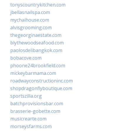
tonyscountrykitchen.com
jbellasnailspa.com
mychaihouse.com
alvisgrooming.com
thegeorginaestate.com
blythewoodseafood.com
paolosdelibangkok.com
bobacove.com
phoone24brookfield.com
mickeybarmama.com
roadwayconstructioninc.com
shopdragonflyboutique.com
sportszilla.org
batchprovisionsbar.com
brasserie-gobette.com
musicrearte.com
morseysfarms.com