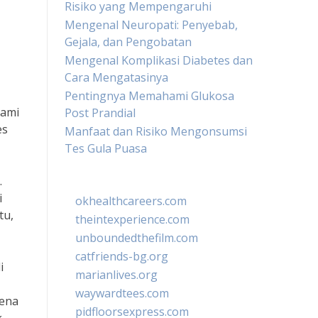
Risiko yang Mempengaruhi
Mengenal Neuropati: Penyebab,
Gejala, dan Pengobatan
Mengenal Komplikasi Diabetes dan
Cara Mengatasinya
Pentingnya Memahami Glukosa
lami
Post Prandial
es
Manfaat dan Risiko Mengonsumsi
Tes Gula Puasa
.
i
okhealthcareers.com
tu,
theintexperience.com
unboundedthefilm.com
catfriends-bg.org
i
marianlives.org
waywardtees.com
rena
pidfloorsexpress.com