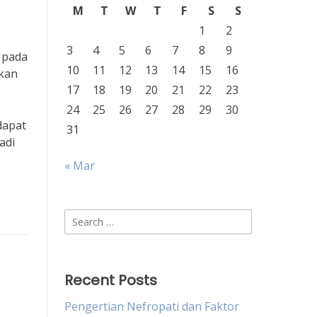
M
T
W
T
F
S
S
1
2
3
4
5
6
7
8
9
 pada
10
11
12
13
14
15
16
tkan
17
18
19
20
21
22
23
24
25
26
27
28
29
30
dapat
31
adi
« Mar
Search
for:
Recent Posts
Pengertian Nefropati dan Faktor