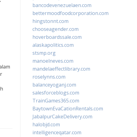
k
bancodevenezuelaen.com
bettermoodfoodcorporation.com
hingstonnt.com
chooseagender.com
hoverboardssale.com
alaskapolitics.com
stsmp.org
manoelneves.com
dalam
mandelaeffectlibrary.com
r
roselynns.com
balanceyoganj.com
uh
salesforceblogs.com
TrainGames365.com
BaytownEvaCationRentals.com
JabalpurCakeDelivery.com
halobjd.com
intelligenceqatar.com