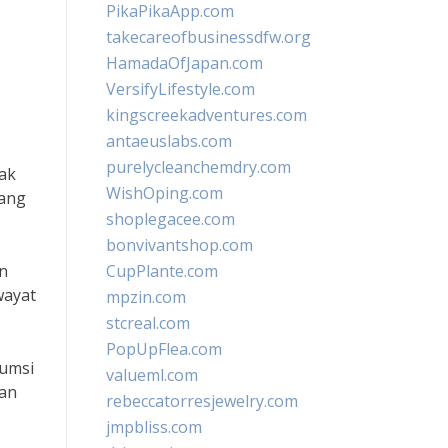
PikaPikaApp.com
takecareofbusinessdfw.org
HamadaOfJapan.com
VersifyLifestyle.com
kingscreekadventures.com
antaeuslabs.com
purelycleanchemdry.com
ak
WishOping.com
yang
shoplegacee.com
bonvivantshop.com
an
CupPlante.com
wayat
mpzin.com
stcreal.com
PopUpFlea.com
sumsi
valueml.com
kan
rebeccatorresjewelry.com
jmpbliss.com