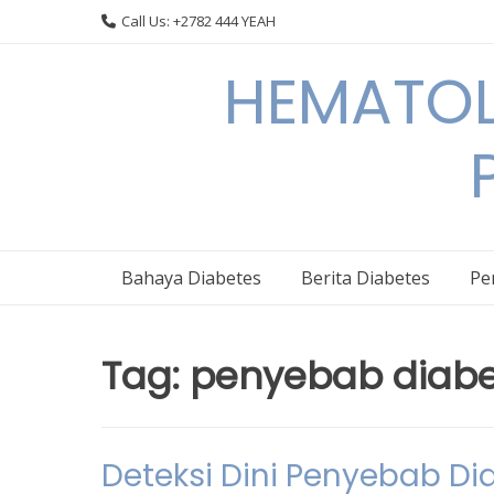
Skip
Call Us: +2782 444 YEAH
to
content
HEMATOL
Bahaya Diabetes
Berita Diabetes
Pe
Tag:
penyebab diabe
Deteksi Dini Penyebab D