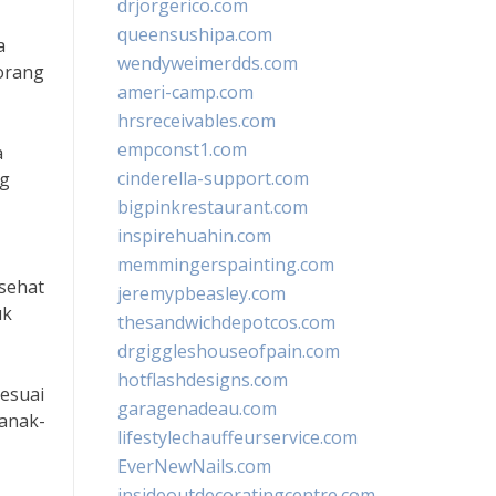
drjorgerico.com
queensushipa.com
a
wendyweimerdds.com
eorang
ameri-camp.com
hrsreceivables.com
empconst1.com
a
cinderella-support.com
ng
bigpinkrestaurant.com
inspirehuahin.com
memmingerspainting.com
 sehat
jeremypbeasley.com
uk
thesandwichdepotcos.com
drgiggleshouseofpain.com
hotflashdesigns.com
esuai
garagenadeau.com
anak-
lifestylechauffeurservice.com
EverNewNails.com
insideoutdecoratingcentre.com