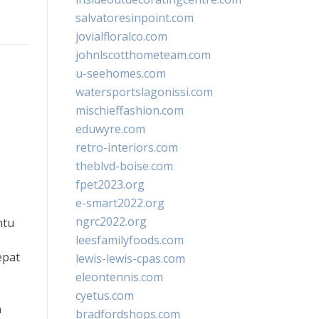
salvatoresinpoint.com
jovialfloralco.com
johnlscotthometeam.com
u-seehomes.com
watersportslagonissi.com
mischieffashion.com
eduwyre.com
retro-interiors.com
theblvd-boise.com
fpet2023.org
e-smart2022.org
ngrc2022.org
ntu
leesfamilyfoods.com
epat
lewis-lewis-cpas.com
eleontennis.com
cyetus.com
n
bradfordshops.com