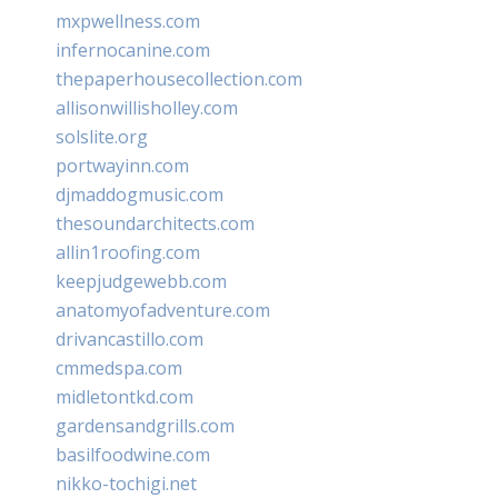
mxpwellness.com
infernocanine.com
thepaperhousecollection.com
allisonwillisholley.com
solslite.org
portwayinn.com
djmaddogmusic.com
thesoundarchitects.com
allin1roofing.com
keepjudgewebb.com
anatomyofadventure.com
drivancastillo.com
cmmedspa.com
midletontkd.com
gardensandgrills.com
basilfoodwine.com
nikko-tochigi.net