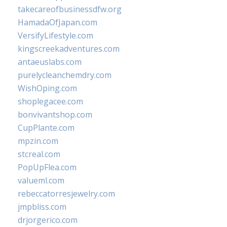
takecareofbusinessdfw.org
HamadaOfJapan.com
VersifyLifestyle.com
kingscreekadventures.com
antaeuslabs.com
purelycleanchemdry.com
WishOping.com
shoplegacee.com
bonvivantshop.com
CupPlante.com
mpzin.com
stcreal.com
PopUpFlea.com
valueml.com
rebeccatorresjewelry.com
jmpbliss.com
drjorgerico.com