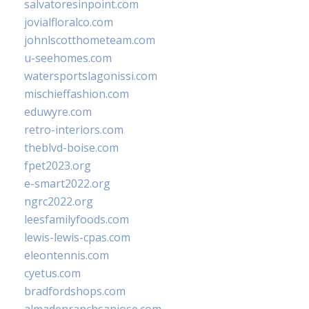
salvatoresinpoint.com
jovialfloralco.com
johnlscotthometeam.com
u-seehomes.com
watersportslagonissi.com
mischieffashion.com
eduwyre.com
retro-interiors.com
theblvd-boise.com
fpet2023.org
e-smart2022.org
ngrc2022.org
leesfamilyfoods.com
lewis-lewis-cpas.com
eleontennis.com
cyetus.com
bradfordshops.com