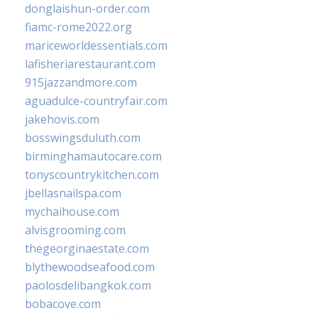
donglaishun-order.com
fiamc-rome2022.org
mariceworldessentials.com
lafisheriarestaurant.com
915jazzandmore.com
aguadulce-countryfair.com
jakehovis.com
bosswingsduluth.com
birminghamautocare.com
tonyscountrykitchen.com
jbellasnailspa.com
mychaihouse.com
alvisgrooming.com
thegeorginaestate.com
blythewoodseafood.com
paolosdelibangkok.com
bobacove.com