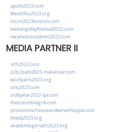
apsth2023.com
MedItRio2023.org
lcicon2023boston.com
waitangidayfestival2022.com
vacancesscolaires2022.com
MEDIA PARTNER II
isth2022.com
p2b2pabi2023-makassar.com
wocfparis2023.org
sinc2023.com
scdlqatar2022-qa.com
thecolumbiagrill.com
provisionscheeseandwineshoppe.com
khedi2023.org
akademikgeriatri2023.org