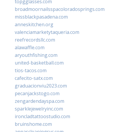
topgglasses.com
broadmoornailsspacoloradosprings.com
missblackpasadena.com
anneskitchen.org
valenciamarketytaqueria.com
reefrecordsllc.com
alawaffle.com
aryouthfishing.com
united-basketball.com
tios-tacos.com
cafecito-satx.com
graduacionviu2023.com
pecanjackstogo.com
zengardendayspa.com
sparklejewelryinc.com
ironcladtattoostudio.com
bruinshome.com
annascleaningsvc.com