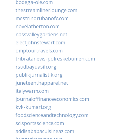
bodega-ole.com
thestreamlinerlounge.com
mestrinorubanofc.com
novelatherton.com
nassvalleygardens.net
electjohnstewart.com
omptourtravels.com
tribratanews-polreskebumen.com
rsudbayuasih.org
publikjurnalistik.org
juneteenthapparel.net
italywarm.com
journaloffinanceeconomics.com
kvk-kumari.org
foodscienceandtechnology.com
scisportsscience.com
addisababacuisineaz.com