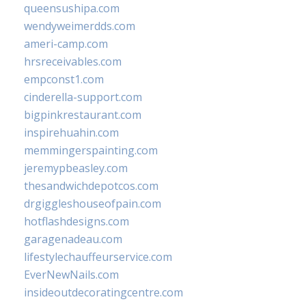
queensushipa.com
wendyweimerdds.com
ameri-camp.com
hrsreceivables.com
empconst1.com
cinderella-support.com
bigpinkrestaurant.com
inspirehuahin.com
memmingerspainting.com
jeremypbeasley.com
thesandwichdepotcos.com
drgiggleshouseofpain.com
hotflashdesigns.com
garagenadeau.com
lifestylechauffeurservice.com
EverNewNails.com
insideoutdecoratingcentre.com