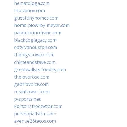
hematologa.com
lizaivanov.com
guesttinyhomes.com
home-plow-by-meyer.com
palatelatincuisine.com
blackdoglegacy.com
eatvivahouston.com
thebigshowok.com
chimeandstave.com
greatwallseafoodny.com
theloverose.com
gabriovoice.com
resinflowart.com
p-sports.net
korsairstreetwear.com
petshopallston.com
avenue26tacos.com