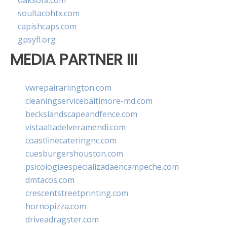
oaksofa.com
soultacohtx.com
capishcaps.com
gpsyfl.org
MEDIA PARTNER III
vwrepairarlington.com
cleaningservicebaltimore-md.com
beckslandscapeandfence.com
vistaaltadelveramendi.com
coastlinecateringnc.com
cuesburgershouston.com
psicologiaespecializadaencampeche.com
dmtacos.com
crescentstreetprinting.com
hornopizza.com
driveadragster.com