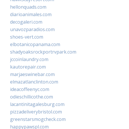
hellonquads.com
diarioanimales.com
decogaleri.com
unavozparadios.com
shoes-vert.com
elbotanicopanama.com
shadyoaksrockportrvpark.com
jccoinlaundry.com
kautorepair.com
marjaeswinebar.com
elmazatlanclinton.com
ideacoffeenyc.com
odieschillicothe.com
lacantinitagalesburg.com
pizzadeliverybristol.com
greenstarsmogcheck.com
happypawspl.com