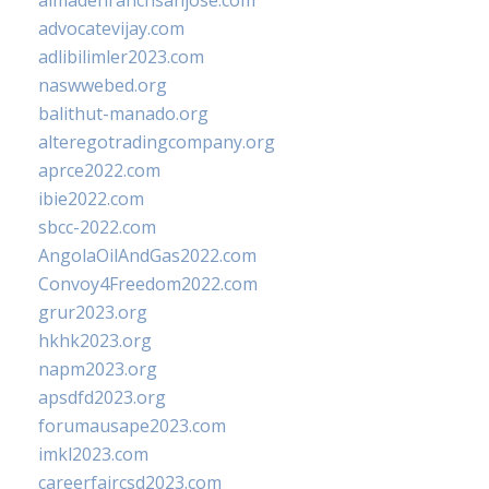
almadenranchsanjose.com
advocatevijay.com
adlibilimler2023.com
naswwebed.org
balithut-manado.org
alteregotradingcompany.org
aprce2022.com
ibie2022.com
sbcc-2022.com
AngolaOilAndGas2022.com
Convoy4Freedom2022.com
grur2023.org
hkhk2023.org
napm2023.org
apsdfd2023.org
forumausape2023.com
imkl2023.com
careerfaircsd2023.com