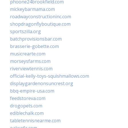
phoone24brookfield.com
mickeybarmama.com
roadwayconstructioninc.com
shopdragonflyboutique.com
sportszilla.org
batchprovisionsbar.com
brasserie-gobette.com
musicrearte.com
morseysfarms.com
riverviewtennis.com
official-kelly-toys-squishmallows.com
displaygardenonsuncrest.org
bbq-empire-usa.com
feedstoreva.com
drogopets.com
ediblechalk.com
tabletennisnearme.com