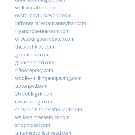
wolfcitytattoo.com
oysterbayturkeytrot.com
lafronterarestauranteybar.com
lilyandrosetearoom.com
olivesburgberrypatch.com
theslushkids.com
giobastian.com
glpascensori.com
rifloorepoxy.com
woolleymillingandpaving.com
uptonpvd.com
2troublegrill.com
casateranga.com
sticksandstonesstudiooh.com
walkers-treeservice.com
shopmossi.com
untamedcollectivesd.com