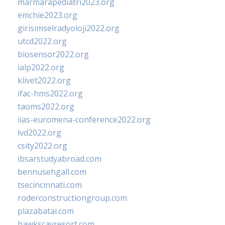
marmarapediatri2023.org
emchie2023.org
girisimselradyoloji2022.org
utcd2022.org
biosensor2022.org
ialp2022.org
klivet2022.org
ifac-hms2022.org
taoms2022.org
iias-euromena-conference2022.org
ivd2022.org
csity2022.org
ibsarstudyabroad.com
bennusehgall.com
tsecincinnati.com
roderconstructiongroup.com
plazabatai.com
hawkscayresort.com