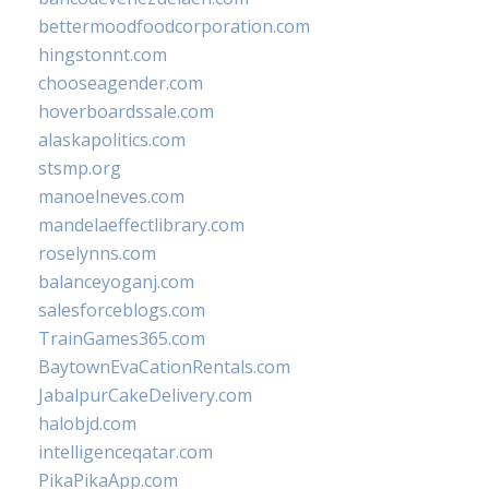
bettermoodfoodcorporation.com
hingstonnt.com
chooseagender.com
hoverboardssale.com
alaskapolitics.com
stsmp.org
manoelneves.com
mandelaeffectlibrary.com
roselynns.com
balanceyoganj.com
salesforceblogs.com
TrainGames365.com
BaytownEvaCationRentals.com
JabalpurCakeDelivery.com
halobjd.com
intelligenceqatar.com
PikaPikaApp.com