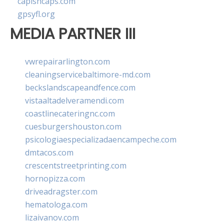
capishcaps.com
gpsyfl.org
MEDIA PARTNER III
vwrepairarlington.com
cleaningservicebaltimore-md.com
beckslandscapeandfence.com
vistaaltadelveramendi.com
coastlinecateringnc.com
cuesburgershouston.com
psicologiaespecializadaencampeche.com
dmtacos.com
crescentstreetprinting.com
hornopizza.com
driveadragster.com
hematologa.com
lizaivanov.com