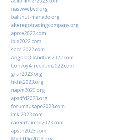
adlibilimler2023.com
naswwebed.org
balithut-manado.org
alteregotradingcompany.org
aprce2022.com
ibie2022.com
sbcc-2022.com
AngolaOilAndGas2022.com
Convoy4Freedom2022.com
grur2023.org
hkhk2023.org
napm2023.org
apsdfd2023.org
forumausape2023.com
imkl2023.com
careerfaircsd2023.com
apsth2023.com
MedItRio2023.org