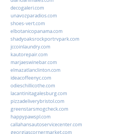
diarioanimales.com
decogaleri.com
unavozparadios.com
shoes-vert.com
elbotanicopanama.com
shadyoaksrockportrvpark.com
jccoinlaundry.com
kautorepair.com
marjaeswinebar.com
elmazatlanclinton.com
ideacoffeenyc.com
odieschillicothe.com
lacantinitagalesburg.com
pizzadeliverybristol.com
greenstarsmogcheck.com
happypawspl.com
callahansautoservicecenter.com
georgiascornermarket.com