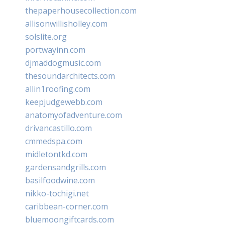
thepaperhousecollection.com
allisonwillisholley.com
solslite.org
portwayinn.com
djmaddogmusic.com
thesoundarchitects.com
allin1roofing.com
keepjudgewebb.com
anatomyofadventure.com
drivancastillo.com
cmmedspa.com
midletontkd.com
gardensandgrills.com
basilfoodwine.com
nikko-tochigi.net
caribbean-corner.com
bluemoongiftcards.com