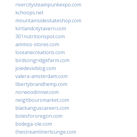
rivercitysteampunkexpo.com
kchoops.net
mountainsideskateshop.com
kirtlandcitytavern.com
301nutritionspot.com
ammos-stores.com
loceanecreations.com
birdsongridgefarm.com
joiedevivblog.com
valera-amsterdam.com
libertybrandhemp.com
norwoodinnwi.com
neighboursmarket.com
blackanguscareers.com
bolesfororegon.com
bodega-ole.com
thestreamlinerlounge.com