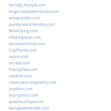
VersifyLifestyle.com
kingscreekadventures.com
antaeuslabs.com
purelycleanchemdry.com
WishOping.com
shoplegacee.com
bonvivantshop.com
CupPlante.com
mpzin.com
stcreal.com
PopUpFlea.com
valueml.com
rebeccatorresjewelry.com
jmpbliss.com
drjorgerico.com
queensushipa.com
wendyweimerdds.com