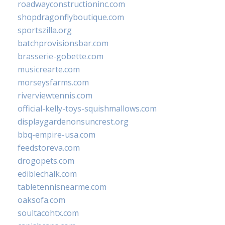
roadwayconstructioninc.com
shopdragonflyboutique.com
sportszilla.org
batchprovisionsbar.com
brasserie-gobette.com
musicrearte.com
morseysfarms.com
riverviewtennis.com
official-kelly-toys-squishmallows.com
displaygardenonsuncrest.org
bbq-empire-usa.com
feedstoreva.com
drogopets.com
ediblechalk.com
tabletennisnearme.com
oaksofa.com
soultacohtx.com