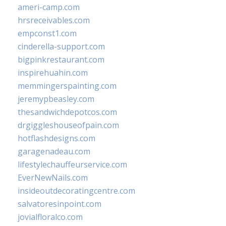
ameri-camp.com
hrsreceivables.com
empconst1.com
cinderella-support.com
bigpinkrestaurant.com
inspirehuahin.com
memmingerspainting.com
jeremypbeasley.com
thesandwichdepotcos.com
drgiggleshouseofpain.com
hotflashdesigns.com
garagenadeau.com
lifestylechauffeurservice.com
EverNewNails.com
insideoutdecoratingcentre.com
salvatoresinpoint.com
jovialfloralco.com