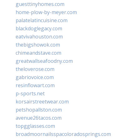
guesttinyhomes.com
home-plow-by-meyer.com
palatelatincuisine.com
blackdoglegacy.com
eatvivahouston.com
thebigshowok.com
chimeandstave.com
greatwallseafoodny.com
theloverose.com
gabriovoice.com
resinflowart.com
p-sports.net
korsairstreetwear.com
petshopallston.com
avenue26tacos.com
topgglasses.com
broadmoornailsspacoloradosprings.com