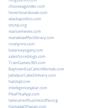
hingstonnt.com
chooseagender.com
hoverboardssale.com
alaskapolitics.com
stsmp.org
manoelneves.com
mandelaeffectlibrary.com
roselynns.com
balanceyoganj.com
salesforceblogs.com
TrainGames365.com
BaytownEvaCationRentals.com
JabalpurCakeDelivery.com
halobjd.com
intelligenceqatar.com
PikaPikaApp.com
takecareofbusinessdfw.org
HamadaOfJapan.com