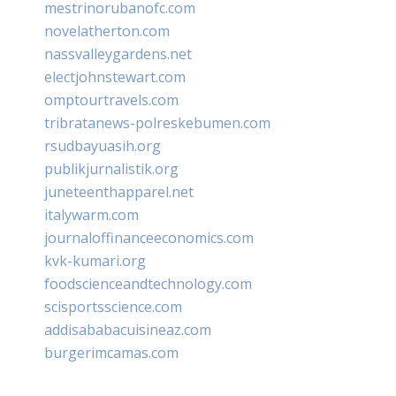
mestrinorubanofc.com
novelatherton.com
nassvalleygardens.net
electjohnstewart.com
omptourtravels.com
tribratanews-polreskebumen.com
rsudbayuasih.org
publikjurnalistik.org
juneteenthapparel.net
italywarm.com
journaloffinanceeconomics.com
kvk-kumari.org
foodscienceandtechnology.com
scisportsscience.com
addisababacuisineaz.com
burgerimcamas.com