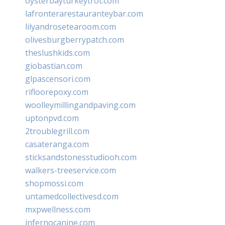
oysterbayturkeytrot.com
lafronterarestauranteybar.com
lilyandrosetearoom.com
olivesburgberrypatch.com
theslushkids.com
giobastian.com
glpascensori.com
rifloorepoxy.com
woolleymillingandpaving.com
uptonpvd.com
2troublegrill.com
casateranga.com
sticksandstonesstudiooh.com
walkers-treeservice.com
shopmossi.com
untamedcollectivesd.com
mxpwellness.com
infernocanine.com