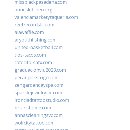
missblackpasadena.com
anneskitchen.org
valenciamarketytaqueria.com
reefrecordsllc.com
alawaffle.com
aryouthfishing.com
united-basketball.com
tios-tacos.com
cafecito-satx.com
graduacionviu2023.com
pecanjackstogo.com
zengardendayspa.com
sparklejewelryinc.com
ironcladtattoostudio.com
bruinshome.com
annascleaningsvc.com
wolfcitytattoo.com