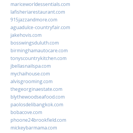
mariceworldessentials.com
lafisheriarestaurant.com
915jazzandmore.com
aguadulce-countryfair.com
jakehovis.com
bosswingsduluth.com
birminghamautocare.com
tonyscountrykitchen.com
jbellasnailspa.com
mychaihouse.com
alvisgrooming.com
thegeorginaestate.com
blythewoodseafood.com
paolosdelibangkok.com
bobacove.com
phoone24brookfield.com
mickeybarmama.com