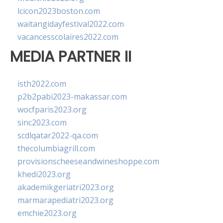
lcicon2023boston.com
waitangidayfestival2022.com
vacancesscolaires2022.com
MEDIA PARTNER II
isth2022.com
p2b2pabi2023-makassar.com
wocfparis2023.org
sinc2023.com
scdlqatar2022-qa.com
thecolumbiagrill.com
provisionscheeseandwineshoppe.com
khedi2023.org
akademikgeriatri2023.org
marmarapediatri2023.org
emchie2023.org