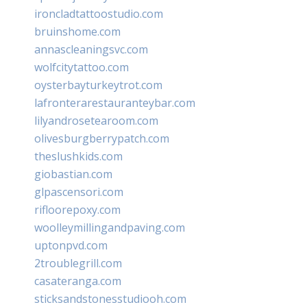
ironcladtattoostudio.com
bruinshome.com
annascleaningsvc.com
wolfcitytattoo.com
oysterbayturkeytrot.com
lafronterarestauranteybar.com
lilyandrosetearoom.com
olivesburgberrypatch.com
theslushkids.com
giobastian.com
glpascensori.com
rifloorepoxy.com
woolleymillingandpaving.com
uptonpvd.com
2troublegrill.com
casateranga.com
sticksandstonesstudiooh.com