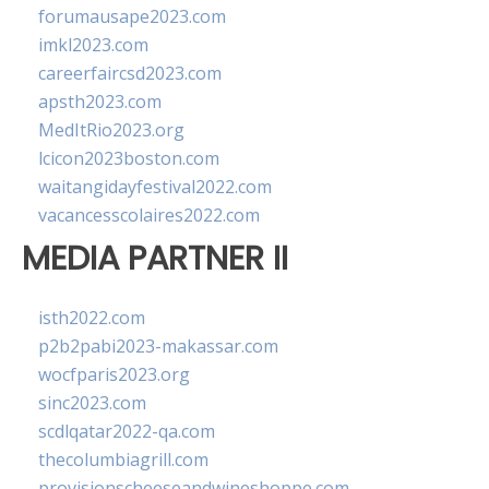
forumausape2023.com
imkl2023.com
careerfaircsd2023.com
apsth2023.com
MedItRio2023.org
lcicon2023boston.com
waitangidayfestival2022.com
vacancesscolaires2022.com
MEDIA PARTNER II
isth2022.com
p2b2pabi2023-makassar.com
wocfparis2023.org
sinc2023.com
scdlqatar2022-qa.com
thecolumbiagrill.com
provisionscheeseandwineshoppe.com