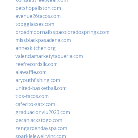
petshopallston.com
avenue26tacos.com
topgglasses.com
broadmoornailsspacoloradosprings.com
missblackpasadena.com
anneskitchen.org
valenciamarketytaqueria.com
reefrecordsllc.com
alawaffle.com
aryouthfishing.com
united-basketball.com
tios-tacos.com
cafecito-satx.com
graduacionviu2023.com
pecanjackstogo.com
zengardendayspa.com
sparklejewelryinc.com