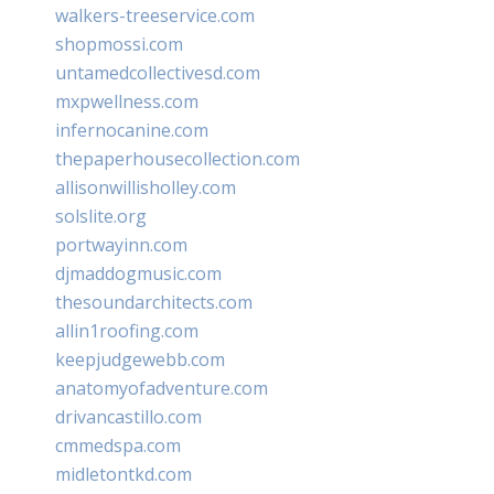
walkers-treeservice.com
shopmossi.com
untamedcollectivesd.com
mxpwellness.com
infernocanine.com
thepaperhousecollection.com
allisonwillisholley.com
solslite.org
portwayinn.com
djmaddogmusic.com
thesoundarchitects.com
allin1roofing.com
keepjudgewebb.com
anatomyofadventure.com
drivancastillo.com
cmmedspa.com
midletontkd.com