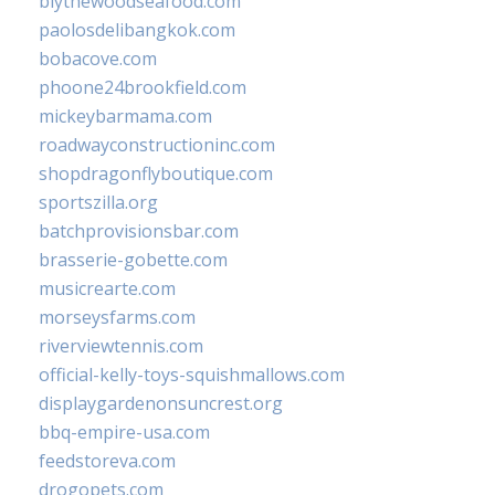
blythewoodseafood.com
paolosdelibangkok.com
bobacove.com
phoone24brookfield.com
mickeybarmama.com
roadwayconstructioninc.com
shopdragonflyboutique.com
sportszilla.org
batchprovisionsbar.com
brasserie-gobette.com
musicrearte.com
morseysfarms.com
riverviewtennis.com
official-kelly-toys-squishmallows.com
displaygardenonsuncrest.org
bbq-empire-usa.com
feedstoreva.com
drogopets.com