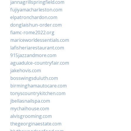
jannagrillspringfield.com
fujiyamacharleston.com
elpatronchardon.com
donglaishun-order.com
fiamc-rome2022.org
mariceworldessentials.com
lafisheriarestaurant.com
915jazzandmore.com
aguadulce-countryfair.com
jakehovis.com
bosswingsduluth.com
birminghamautocare.com
tonyscountrykitchen.com
jbellasnailspa.com
mychaihouse.com
alvisgrooming.com
thegeorginaestate.com