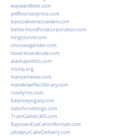
waywardtees.com
pidfloorsexpress.com
bancodevenezuelaen.com
bettermoodfoodcorporation.com
hingstonnt.com
chooseagender.com
hoverboardssale.com
alaskapolitics.com
stsmp.org
manoelneves.com
mandelaeffectlibrary.com
roselynns.com
balanceyoganj.com
salesforceblogs.com
TrainGames365.com
BaytownEvaCationRentals.com
JabalpurCakeDelivery.com