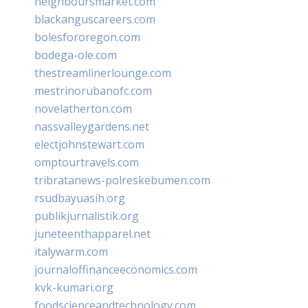
neighboursmarket.com
blackanguscareers.com
bolesfororegon.com
bodega-ole.com
thestreamlinerlounge.com
mestrinorubanofc.com
novelatherton.com
nassvalleygardens.net
electjohnstewart.com
omptourtravels.com
tribratanews-polreskebumen.com
rsudbayuasih.org
publikjurnalistik.org
juneteenthapparel.net
italywarm.com
journaloffinanceeconomics.com
kvk-kumari.org
foodscienceandtechnology.com