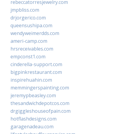
rebeccatorresjewelry.com
jmpbliss.com
drjorgerico.com
queensushipa.com
wendyweimerdds.com
ameri-camp.com
hrsreceivables.com
empconst1.com
cinderella-support.com
bigpinkrestaurant.com
inspirehuahin.com
memmingerspainting.com
jeremypbeasley.com
thesandwichdepotcos.com
drgiggleshouseofpain.com
hotflashdesigns.com
garagenadeau.com