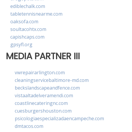
ediblechalk.com
tabletennisnearme.com
oaksofa.com
soultacohtx.com
capishcaps.com
gpsyfl.org
MEDIA PARTNER III
vwrepairarlington.com
cleaningservicebaltimore-md.com
beckslandscapeandfence.com
vistaaltadelveramendi.com
coastlinecateringnc.com
cuesburgershouston.com
psicologiaespecializadaencampeche.com
dmtacos.com