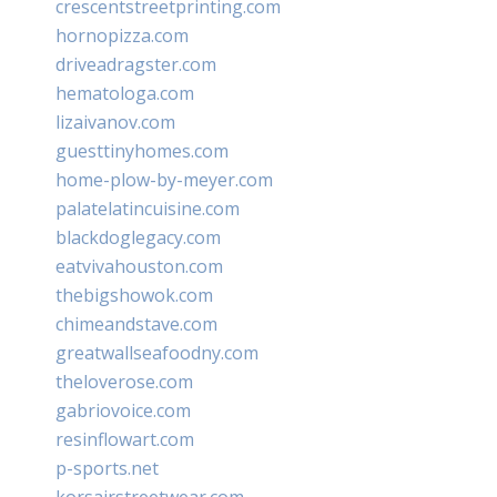
crescentstreetprinting.com
hornopizza.com
driveadragster.com
hematologa.com
lizaivanov.com
guesttinyhomes.com
home-plow-by-meyer.com
palatelatincuisine.com
blackdoglegacy.com
eatvivahouston.com
thebigshowok.com
chimeandstave.com
greatwallseafoodny.com
theloverose.com
gabriovoice.com
resinflowart.com
p-sports.net
korsairstreetwear.com