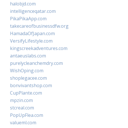
halobjd.com
intelligenceqatar.com
PikaPikaApp.com
takecareofbusinessdfw.org
HamadaOfJapan.com
VersifyLifestyle.com
kingscreekadventures.com
antaeuslabs.com
purelycleanchemdry.com
WishOping.com
shoplegacee.com
bonvivantshop.com
CupPlante.com
mpzin.com
stcreal.com
PopUpFlea.com
valueml.com