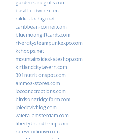
gardensandgrills.com
basilfoodwine.com
nikko-tochigi.net
caribbean-corner.com
bluemoongiftcards.com
rivercitysteampunkexpo.com
kchoops.net
mountainsideskateshop.com
kirtlandcitytavern.com
301nutritionspot.com
ammos-stores.com
loceanecreations.com
birdsongridgefarm.com
joiedevivblog.com
valera-amsterdam.com
libertybrandhemp.com
norwoodinnwi.com