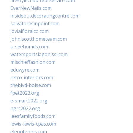
lifestylechauffeurservice.com
EverNewNails.com
insideoutdecoratingcentre.com
salvatoresinpoint.com
jovialfloralco.com
johnlscotthometeam.com
u-seehomes.com
watersportslagonissi.com
mischieffashion.com
eduwyre.com
retro-interiors.com
theblvd-boise.com
fpet2023.org
e-smart2022.org
ngrc2022.org
leesfamilyfoods.com
lewis-lewis-cpas.com
eleontennis.com