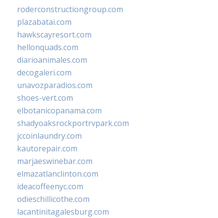
roderconstructiongroup.com
plazabatai.com
hawkscayresort.com
hellonquads.com
diarioanimales.com
decogaleri.com
unavozparadios.com
shoes-vert.com
elbotanicopanama.com
shadyoaksrockportrvpark.com
jccoinlaundry.com
kautorepair.com
marjaeswinebar.com
elmazatlanclinton.com
ideacoffeenyc.com
odieschillicothe.com
lacantinitagalesburg.com