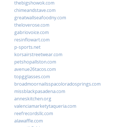
thebigshowok.com
chimeandstave.com
greatwallseafoodny.com
theloverose.com
gabriovoice.com
resinflowart.com
p-sports.net
korsairstreetwear.com
petshopallston.com
avenue26tacos.com
topgglasses.com
broadmoornailsspacoloradosprings.com
missblackpasadena.com
anneskitchen.org
valenciamarketytaqueria.com
reefrecordsllc.com
alawaffle.com