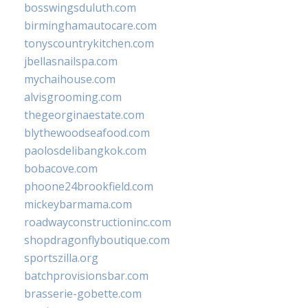
bosswingsduluth.com
birminghamautocare.com
tonyscountrykitchen.com
jbellasnailspa.com
mychaihouse.com
alvisgrooming.com
thegeorginaestate.com
blythewoodseafood.com
paolosdelibangkok.com
bobacove.com
phoone24brookfield.com
mickeybarmama.com
roadwayconstructioninc.com
shopdragonflyboutique.com
sportszilla.org
batchprovisionsbar.com
brasserie-gobette.com