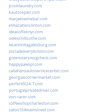
jccoinlaundry.com
kautorepair.com
marjaeswinebar.com
elmazatlanclinton.com
ideacoffeenyc.com
odieschillicothe.com
lacantinitagalesburg.com
pizzadeliverybristol.com
greenstarsmogcheck.com
happypawspl.com
callahansautoservicecenter.com
georgiascornermarket.com
perfectfit24-7.com
portugalprivatedriver.com
von-racer.com
coffeeshopcharleston.com
salon104mainstreet.com