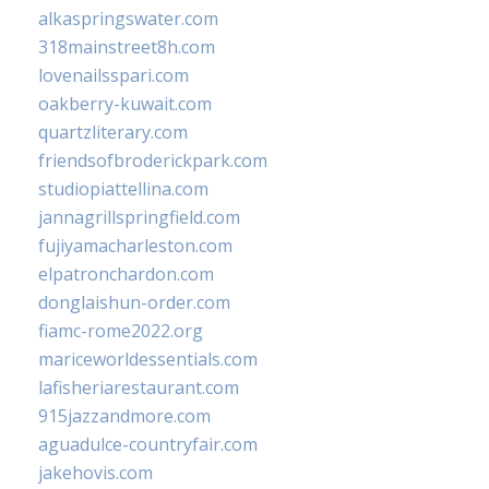
alkaspringswater.com
318mainstreet8h.com
lovenailsspari.com
oakberry-kuwait.com
quartzliterary.com
friendsofbroderickpark.com
studiopiattellina.com
jannagrillspringfield.com
fujiyamacharleston.com
elpatronchardon.com
donglaishun-order.com
fiamc-rome2022.org
mariceworldessentials.com
lafisheriarestaurant.com
915jazzandmore.com
aguadulce-countryfair.com
jakehovis.com