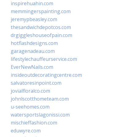
inspirehuahin.com
memmingerspainting.com
jeremypbeasley.com
thesandwichdepotcos.com
drgiggleshouseofpain.com
hotflashdesigns.com
garagenadeau.com
lifestylechauffeurservice.com
EverNewNails.com
insideoutdecoratingcentre.com
salvatoresinpoint.com
jovialfloralco.com
johnlscotthometeam.com
u-seehomes.com
watersportslagonissi.com
mischieffashion.com
eduwyre.com