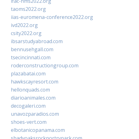
ifac-hms2022.org
taoms2022.org
iias-euromena-conference2022.org
ivd2022.org
csity2022.org
ibsarstudyabroad.com
bennusehgall.com
tsecincinnati.com
roderconstructiongroup.com
plazabatai.com
hawkscayresort.com
hellonquads.com
diarioanimales.com
decogaleri.com
unavozparadios.com
shoes-vert.com
elbotanicopanama.com
shadyoaksrockportrvpark.com