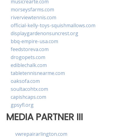
musicrearte.com
morseysfarms.com
riverviewtennis.com
official-kelly-toys-squishmallows.com
displaygardenonsuncrest.org
bbq-empire-usa.com
feedstoreva.com
drogopets.com
ediblechalk.com
tabletennisnearme.com
oaksofa.com
soultacohtx.com
capishcaps.com
gpsyfl.org
MEDIA PARTNER III
vwrepairarlington.com