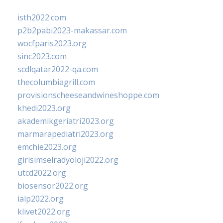
isth2022.com
p2b2pabi2023-makassar.com
wocfparis2023.org
sinc2023.com
scdlqatar2022-qa.com
thecolumbiagrill.com
provisionscheeseandwineshoppe.com
khedi2023.org
akademikgeriatri2023.org
marmarapediatri2023.org
emchie2023.org
girisimselradyoloji2022.org
utcd2022.org
biosensor2022.org
ialp2022.org
klivet2022.org