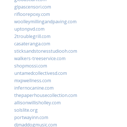
glpascensori.com
rifloorepoxy.com
woolleymillingandpaving.com
uptonpvd.com
2troublegrill.com
casateranga.com
sticksandstonesstudiooh.com
walkers-treeservice.com
shopmossi.com
untamedcollectivesd.com
mxpwellness.com
infernocanine.com
thepaperhousecollection.com
allisonwillisholley.com
solslite.org
portwayinn.com
djmaddogmusic.com