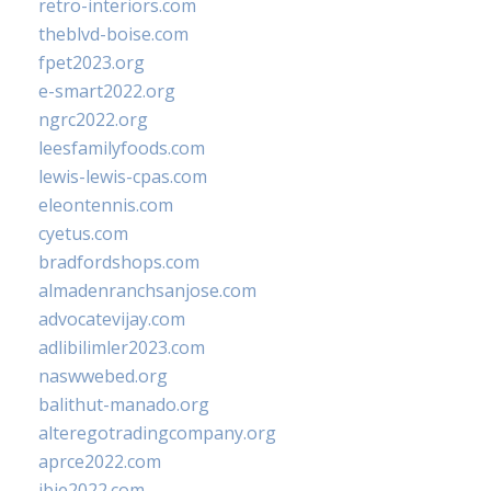
retro-interiors.com
theblvd-boise.com
fpet2023.org
e-smart2022.org
ngrc2022.org
leesfamilyfoods.com
lewis-lewis-cpas.com
eleontennis.com
cyetus.com
bradfordshops.com
almadenranchsanjose.com
advocatevijay.com
adlibilimler2023.com
naswwebed.org
balithut-manado.org
alteregotradingcompany.org
aprce2022.com
ibie2022.com