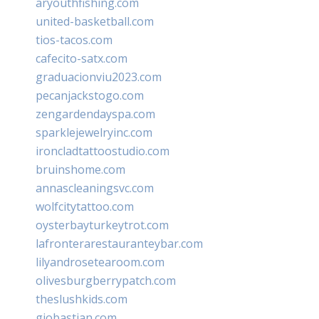
aryouthfishing.com
united-basketball.com
tios-tacos.com
cafecito-satx.com
graduacionviu2023.com
pecanjackstogo.com
zengardendayspa.com
sparklejewelryinc.com
ironcladtattoostudio.com
bruinshome.com
annascleaningsvc.com
wolfcitytattoo.com
oysterbayturkeytrot.com
lafronterarestauranteybar.com
lilyandrosetearoom.com
olivesburgberrypatch.com
theslushkids.com
giobastian.com