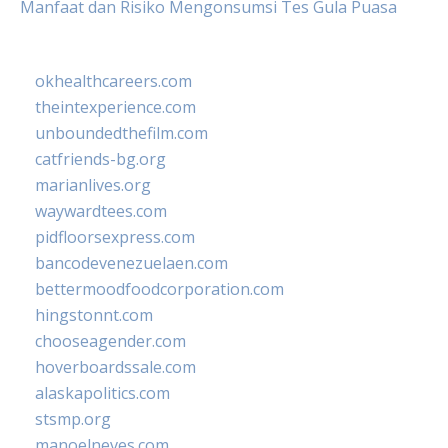
Manfaat dan Risiko Mengonsumsi Tes Gula Puasa
okhealthcareers.com
theintexperience.com
unboundedthefilm.com
catfriends-bg.org
marianlives.org
waywardtees.com
pidfloorsexpress.com
bancodevenezuelaen.com
bettermoodfoodcorporation.com
hingstonnt.com
chooseagender.com
hoverboardssale.com
alaskapolitics.com
stsmp.org
manoelneves.com