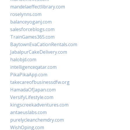
mandelaeffectlibrary.com
roselynns.com
balanceyoganj.com
salesforceblogs.com
TrainGames365.com
BaytownEvaCationRentals.com
JabalpurCakeDelivery.com
halobjd.com
intelligenceqatar.com
PikaPikaApp.com
takecareofbusinessdfw.org
HamadaOfJapan.com
VersifyLifestyle.com
kingscreekadventures.com
antaeuslabs.com
purelycleanchemdry.com
WishOping.com