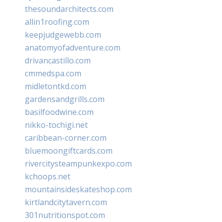
thesoundarchitects.com
allin1roofing.com
keepjudgewebb.com
anatomyofadventure.com
drivancastillo.com
cmmedspa.com
midletontkd.com
gardensandgrills.com
basilfoodwine.com
nikko-tochigi.net
caribbean-corner.com
bluemoongiftcards.com
rivercitysteampunkexpo.com
kchoops.net
mountainsideskateshop.com
kirtlandcitytavern.com
301nutritionspot.com