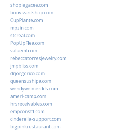
shoplegacee.com
bonvivantshop.com
CupPlante.com
mpzin.com
stcreal.com
PopUpFlea.com
valueml.com
rebeccatorresjewelry.com
jmpbliss.com
drjorgerico.com
queensushipa.com
wendyweimerdds.com
ameri-camp.com
hrsreceivables.com
empconst1.com
cinderella-support.com
bigpinkrestaurant.com