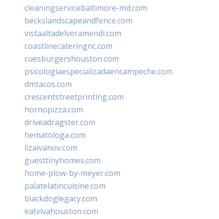
cleaningservicebaltimore-md.com
beckslandscapeandfence.com
vistaaltadelveramendi.com
coastlinecateringnc.com
cuesburgershouston.com
psicologiaespecializadaencampeche.com
dmtacos.com
crescentstreetprinting.com
hornopizza.com
driveadragster.com
hematologa.com
lizaivanov.com
guesttinyhomes.com
home-plow-by-meyer.com
palatelatincuisine.com
blackdoglegacy.com
eatvivahouston.com