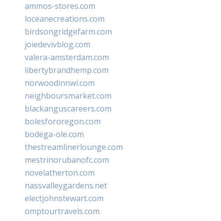
ammos-stores.com
loceanecreations.com
birdsongridgefarm.com
joiedevivblog.com
valera-amsterdam.com
libertybrandhemp.com
norwoodinnwi.com
neighboursmarket.com
blackanguscareers.com
bolesfororegon.com
bodega-ole.com
thestreamlinerlounge.com
mestrinorubanofc.com
novelatherton.com
nassvalleygardens.net
electjohnstewart.com
omptourtravels.com