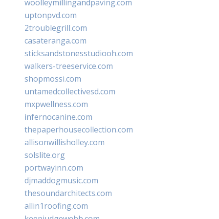
woolleymillingandpaving.com
uptonpvd.com
2troublegrill.com
casateranga.com
sticksandstonesstudiooh.com
walkers-treeservice.com
shopmossi.com
untamedcollectivesd.com
mxpwellness.com
infernocanine.com
thepaperhousecollection.com
allisonwillisholley.com
solslite.org
portwayinn.com
djmaddogmusic.com
thesoundarchitects.com
allin1roofing.com
keepjudgewebb.com