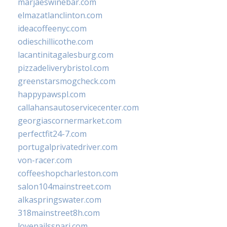
marjaeswinebar.com
elmazatlanclinton.com
ideacoffeenyc.com
odieschillicothe.com
lacantinitagalesburg.com
pizzadeliverybristol.com
greenstarsmogcheck.com
happypawspl.com
callahansautoservicecenter.com
georgiascornermarket.com
perfectfit24-7.com
portugalprivatedriver.com
von-racer.com
coffeeshopcharleston.com
salon104mainstreet.com
alkaspringswater.com
318mainstreet8h.com
lovenailsspari.com