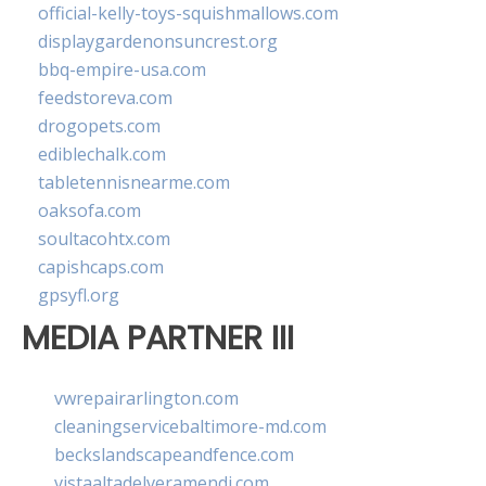
official-kelly-toys-squishmallows.com
displaygardenonsuncrest.org
bbq-empire-usa.com
feedstoreva.com
drogopets.com
ediblechalk.com
tabletennisnearme.com
oaksofa.com
soultacohtx.com
capishcaps.com
gpsyfl.org
MEDIA PARTNER III
vwrepairarlington.com
cleaningservicebaltimore-md.com
beckslandscapeandfence.com
vistaaltadelveramendi.com