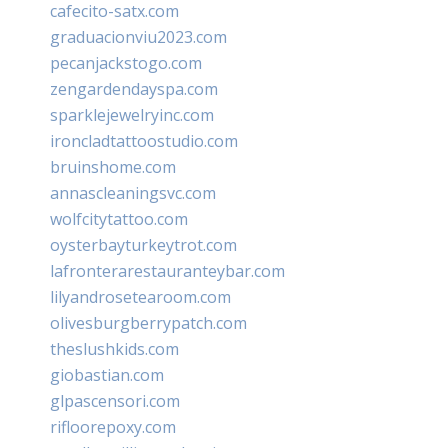
cafecito-satx.com
graduacionviu2023.com
pecanjackstogo.com
zengardendayspa.com
sparklejewelryinc.com
ironcladtattoostudio.com
bruinshome.com
annascleaningsvc.com
wolfcitytattoo.com
oysterbayturkeytrot.com
lafronterarestauranteybar.com
lilyandrosetearoom.com
olivesburgberrypatch.com
theslushkids.com
giobastian.com
glpascensori.com
rifloorepoxy.com