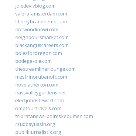
joiedevivblog.com
valera-amsterdam.com
libertybrandhemp.com
norwoodinnwi.com
neighboursmarket.com
blackanguscareers.com
bolesfororegon.com
bodega-ole.com
thestreamlinerlounge.com
mestrinorubanofc.com
novelatherton.com
nassvalleygardens.net
electjohnstewart.com
omptourtravels.com
tribratanews-polreskebumen.com
rsudbayuasih.org
publikjurnalistik.org