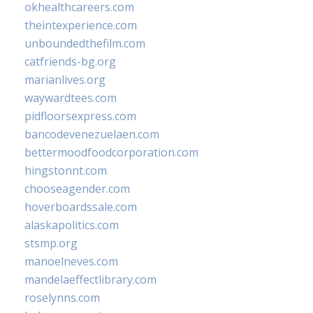
okhealthcareers.com
theintexperience.com
unboundedthefilm.com
catfriends-bg.org
marianlives.org
waywardtees.com
pidfloorsexpress.com
bancodevenezuelaen.com
bettermoodfoodcorporation.com
hingstonnt.com
chooseagender.com
hoverboardssale.com
alaskapolitics.com
stsmp.org
manoelneves.com
mandelaeffectlibrary.com
roselynns.com