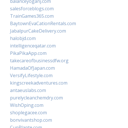
balanceyoganj.com
salesforceblogs.com
TrainGames365.com
BaytownEvaCationRentals.com
JabalpurCakeDelivery.com
halobjd.com
intelligenceqatar.com
PikaPikaApp.com
takecareofbusinessdfw.org
HamadaOfJapan.com
VersifyLifestyle.com
kingscreekadventures.com
antaeuslabs.com
purelycleanchemdry.com
WishOping.com
shoplegacee.com
bonvivantshop.com
CupPlante.com