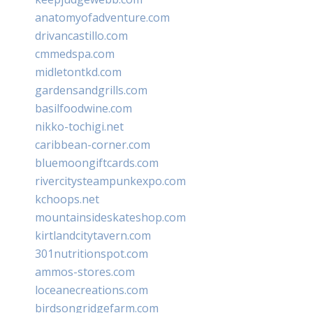
anatomyofadventure.com
drivancastillo.com
cmmedspa.com
midletontkd.com
gardensandgrills.com
basilfoodwine.com
nikko-tochigi.net
caribbean-corner.com
bluemoongiftcards.com
rivercitysteampunkexpo.com
kchoops.net
mountainsideskateshop.com
kirtlandcitytavern.com
301nutritionspot.com
ammos-stores.com
loceanecreations.com
birdsongridgefarm.com