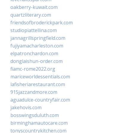
oakberry-kuwait.com
quartzliterary.com
friendsofbroderickpark.com
studiopiattellina.com
jannagrillspringfield.com
fujiyamacharleston.com
elpatronchardon.com
donglaishun-order.com
fiamc-rome2022.org
mariceworldessentials.com
lafisheriarestaurant.com
915jazzandmore.com
aguadulce-countryfair.com
jakehovis.com
bosswingsduluth.com
birminghamautocare.com
tonyscountrykitchen.com