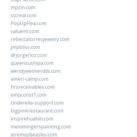
mpzin.com
stcreal.com
PopUpFlea.com
valueml.com
rebeccatorresjewelry.com
jmpbliss.com
drjorgerico.com
queensushipa.com
wendyweimerdds.com
ameri-camp.com
hrsreceivables.com
empconst1.com
cinderella-support.com
bigpinkrestaurant.com
inspirehuahin.com
memmingerspainting.com
jeremypbeasley.com