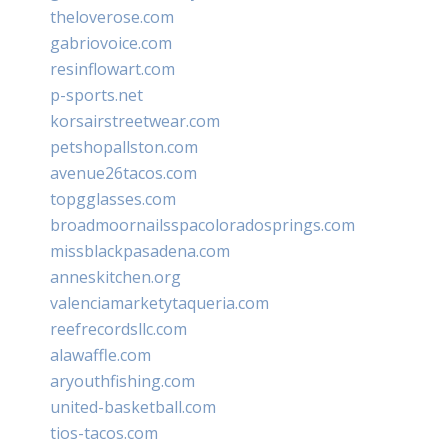
theloverose.com
gabriovoice.com
resinflowart.com
p-sports.net
korsairstreetwear.com
petshopallston.com
avenue26tacos.com
topgglasses.com
broadmoornailsspacoloradosprings.com
missblackpasadena.com
anneskitchen.org
valenciamarketytaqueria.com
reefrecordsllc.com
alawaffle.com
aryouthfishing.com
united-basketball.com
tios-tacos.com