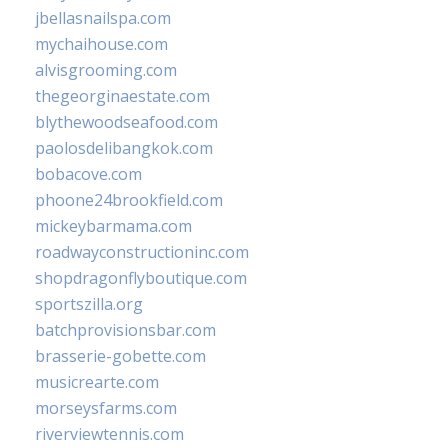
jbellasnailspa.com
mychaihouse.com
alvisgrooming.com
thegeorginaestate.com
blythewoodseafood.com
paolosdelibangkok.com
bobacove.com
phoone24brookfield.com
mickeybarmama.com
roadwayconstructioninc.com
shopdragonflyboutique.com
sportszilla.org
batchprovisionsbar.com
brasserie-gobette.com
musicrearte.com
morseysfarms.com
riverviewtennis.com