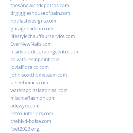
thesandwichdepotcos.com
drgiggleshouseofpain.com
hotflashdesigns.com
garagenadeau.com
lifestylechauffeurservice.com
EverNewNails.com
insideoutdecoratingcentre.com
salvatoresinpoint.com
jovialfloralco.com
johnlscotthometeam.com
u-seehomes.com
watersportslagonissi.com
mischieffashion.com
eduwyre.com
retro-interiors.com
theblvd-boise.com
fpet2023.org