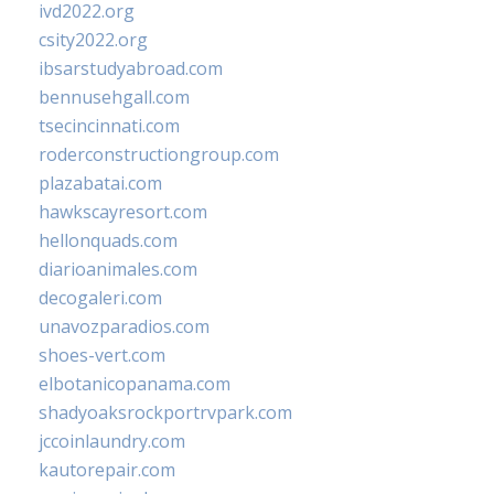
ivd2022.org
csity2022.org
ibsarstudyabroad.com
bennusehgall.com
tsecincinnati.com
roderconstructiongroup.com
plazabatai.com
hawkscayresort.com
hellonquads.com
diarioanimales.com
decogaleri.com
unavozparadios.com
shoes-vert.com
elbotanicopanama.com
shadyoaksrockportrvpark.com
jccoinlaundry.com
kautorepair.com