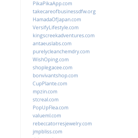
PikaPikaApp.com
takecareofbusinessdfw.org
HamadaOfJapan.com
VersifyLifestyle.com
kingscreekadventures.com
antaeuslabs.com
purelycleanchemdry.com
WishOping.com
shoplegacee.com
bonvivantshop.com
CupPlante.com
mpzin.com
stcreal.com
PopUpFlea.com
valueml.com
rebeccatorresjewelry.com
jmpbliss.com