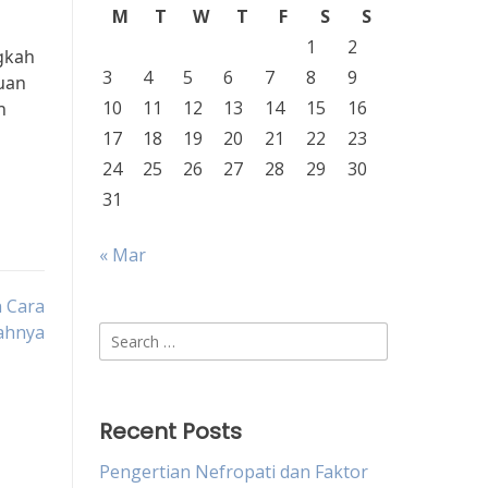
M
T
W
T
F
S
S
1
2
gkah
3
4
5
6
7
8
9
uan
10
11
12
13
14
15
16
h
17
18
19
20
21
22
23
24
25
26
27
28
29
30
31
« Mar
 Cara
ahnya
Search
for:
Recent Posts
Pengertian Nefropati dan Faktor