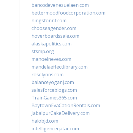
bancodevenezuelaen.com
bettermoodfoodcorporation.com
hingstonnt.com
chooseagender.com
hoverboardssale.com
alaskapolitics.com
stsmp.org
manoelneves.com
mandelaeffectlibrary.com
roselynns.com
balanceyoganj.com
salesforceblogs.com
TrainGames365.com
BaytownEvaCationRentals.com
JabalpurCakeDelivery.com
halobjd.com
intelligenceqatar.com