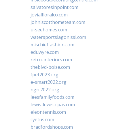
salvatoresinpoint.com
jovialfloralco.com
johnlscotthometeam.com
u-seehomes.com
watersportslagonissi.com
mischieffashion.com
eduwyre.com
retro-interiors.com
theblvd-boise.com
fpet2023.org
e-smart2022.org
ngrc2022.org
leesfamilyfoods.com
lewis-lewis-cpas.com
eleontennis.com
cyetus.com
bradfordshops.com