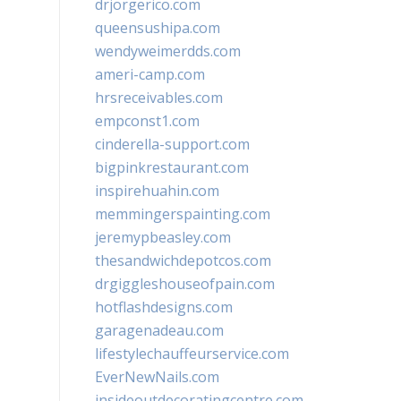
drjorgerico.com
queensushipa.com
wendyweimerdds.com
ameri-camp.com
hrsreceivables.com
empconst1.com
cinderella-support.com
bigpinkrestaurant.com
inspirehuahin.com
memmingerspainting.com
jeremypbeasley.com
thesandwichdepotcos.com
drgiggleshouseofpain.com
hotflashdesigns.com
garagenadeau.com
lifestylechauffeurservice.com
EverNewNails.com
insideoutdecoratingcentre.com