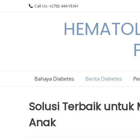
Skip
Call Us: +2782 444 YEAH
to
content
HEMATOL
Bahaya Diabetes
Berita Diabetes
Pe
Solusi Terbaik untu
Anak