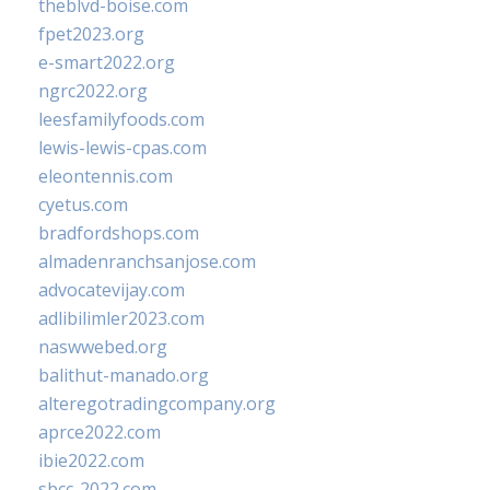
theblvd-boise.com
fpet2023.org
e-smart2022.org
ngrc2022.org
leesfamilyfoods.com
lewis-lewis-cpas.com
eleontennis.com
cyetus.com
bradfordshops.com
almadenranchsanjose.com
advocatevijay.com
adlibilimler2023.com
naswwebed.org
balithut-manado.org
alteregotradingcompany.org
aprce2022.com
ibie2022.com
sbcc-2022.com