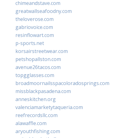
chimeandstave.com
greatwallseafoodny.com
theloverose.com
gabriovoice.com
resinflowart.com
p-sports.net
korsairstreetwear.com
petshopallston.com
avenue26tacos.com
topgglasses.com
broadmoornailsspacoloradosprings.com
missblackpasadena.com
anneskitchen.org
valenciamarketytaqueria.com
reefrecordsllc.com
alawaffle.com
aryouthfishing.com