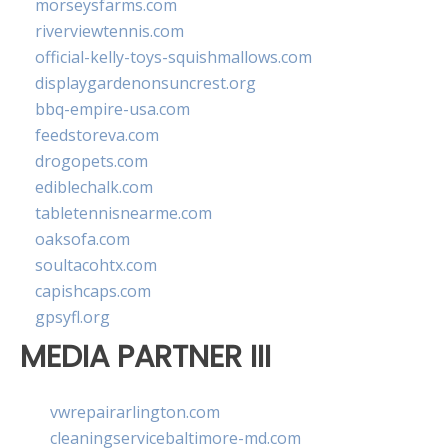
morseysfarms.com
riverviewtennis.com
official-kelly-toys-squishmallows.com
displaygardenonsuncrest.org
bbq-empire-usa.com
feedstoreva.com
drogopets.com
ediblechalk.com
tabletennisnearme.com
oaksofa.com
soultacohtx.com
capishcaps.com
gpsyfl.org
MEDIA PARTNER III
vwrepairarlington.com
cleaningservicebaltimore-md.com