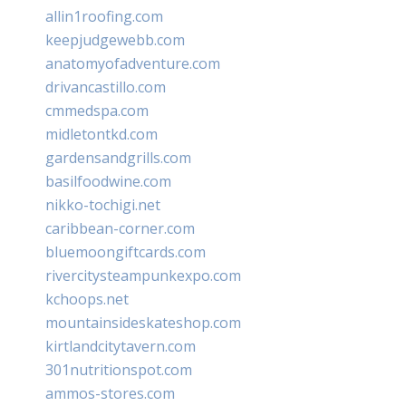
allin1roofing.com
keepjudgewebb.com
anatomyofadventure.com
drivancastillo.com
cmmedspa.com
midletontkd.com
gardensandgrills.com
basilfoodwine.com
nikko-tochigi.net
caribbean-corner.com
bluemoongiftcards.com
rivercitysteampunkexpo.com
kchoops.net
mountainsideskateshop.com
kirtlandcitytavern.com
301nutritionspot.com
ammos-stores.com