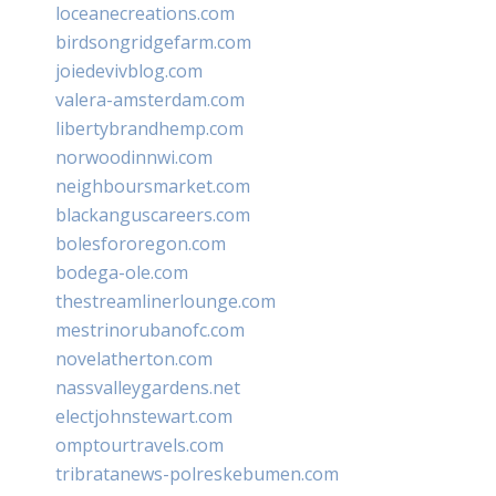
loceanecreations.com
birdsongridgefarm.com
joiedevivblog.com
valera-amsterdam.com
libertybrandhemp.com
norwoodinnwi.com
neighboursmarket.com
blackanguscareers.com
bolesfororegon.com
bodega-ole.com
thestreamlinerlounge.com
mestrinorubanofc.com
novelatherton.com
nassvalleygardens.net
electjohnstewart.com
omptourtravels.com
tribratanews-polreskebumen.com