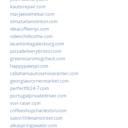
kautorepair.com
marjaeswinebar.com
elmazatlanclinton.com
ideacoffeenyc.com
odieschillicothe.com
lacantinitagalesburg.com
pizzadeliverybristol.com
greenstarsmogcheck.com
happypawspl.com
callahansautoservicecenter.com
georgiascornermarket.com
perfectfit24-7.com
portugalprivatedriver.com
von-racer.com
coffeeshopcharleston.com
salon104mainstreet.com
alkaspringswater.com