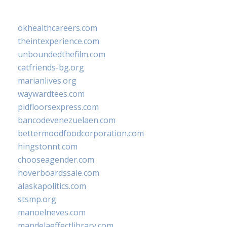
okhealthcareers.com
theintexperience.com
unboundedthefilm.com
catfriends-bg.org
marianlives.org
waywardtees.com
pidfloorsexpress.com
bancodevenezuelaen.com
bettermoodfoodcorporation.com
hingstonnt.com
chooseagender.com
hoverboardssale.com
alaskapolitics.com
stsmp.org
manoelneves.com
mandelaeffectlibrary.com