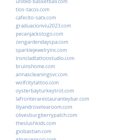
united-basketball.com
tios-tacos.com
cafecito-satx.com
graduacionviu2023.com
pecanjackstogo.com
zengardendayspa.com
sparklejewelryinc.com
ironcladtattoostudio.com
bruinshome.com
annascleaningsvc.com
wolfcitytattoo.com
oysterbayturkeytrot.com
lafronterarestauranteybar.com
lilyandrosetearoom.com
olivesburgberrypatch.com
theslushkids.com
giobastian.com
glpascensori.com