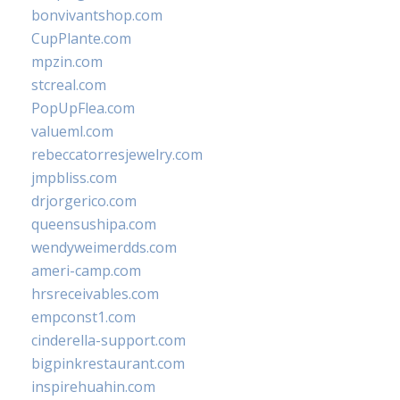
bonvivantshop.com
CupPlante.com
mpzin.com
stcreal.com
PopUpFlea.com
valueml.com
rebeccatorresjewelry.com
jmpbliss.com
drjorgerico.com
queensushipa.com
wendyweimerdds.com
ameri-camp.com
hrsreceivables.com
empconst1.com
cinderella-support.com
bigpinkrestaurant.com
inspirehuahin.com