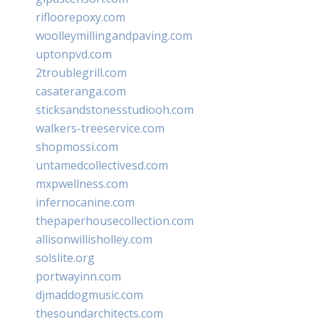
rifloorepoxy.com
woolleymillingandpaving.com
uptonpvd.com
2troublegrill.com
casateranga.com
sticksandstonesstudiooh.com
walkers-treeservice.com
shopmossi.com
untamedcollectivesd.com
mxpwellness.com
infernocanine.com
thepaperhousecollection.com
allisonwillisholley.com
solslite.org
portwayinn.com
djmaddogmusic.com
thesoundarchitects.com