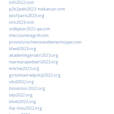
isth2022.com
p2b2pabi2023-makassar.com
wocfparis2023.org
sinc2023.com
scdlqatar2022-qa.com
thecolumbiagrill.com
provisionscheeseandwineshoppe.com
khedi2023.org
akademikgeriatri2023.org
marmarapediatri2023.org
emchie2023.org
girisimselradyoloji2022.org
utcd2022.org
biosensor2022.org
ialp2022.org
klivet2022.org
ifac-hms2022.org