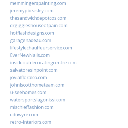
memmingerspainting.com
jeremypbeasley.com
thesandwichdepotcos.com
drgiggleshouseofpain.com
hotflashdesigns.com
garagenadeau.com
lifestylechauffeurservice.com
EverNewNails.com
insideoutdecoratingcentre.com
salvatoresinpoint.com
jovialfloralco.com
johnlscotthometeam.com
u-seehomes.com
watersportslagonissi.com
mischieffashion.com
eduwyre.com
retro-interiors.com