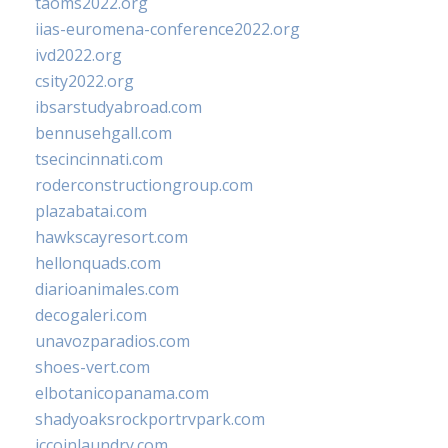
taoms2022.org
iias-euromena-conference2022.org
ivd2022.org
csity2022.org
ibsarstudyabroad.com
bennusehgall.com
tsecincinnati.com
roderconstructiongroup.com
plazabatai.com
hawkscayresort.com
hellonquads.com
diarioanimales.com
decogaleri.com
unavozparadios.com
shoes-vert.com
elbotanicopanama.com
shadyoaksrockportrvpark.com
jccoinlaundry.com