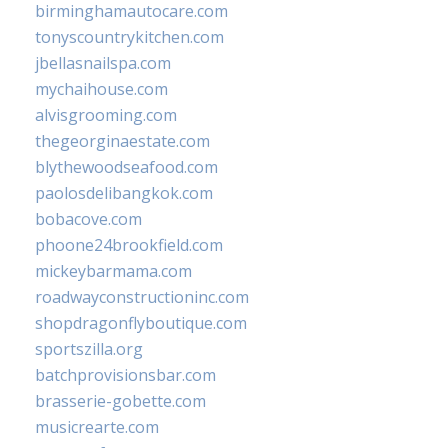
birminghamautocare.com
tonyscountrykitchen.com
jbellasnailspa.com
mychaihouse.com
alvisgrooming.com
thegeorginaestate.com
blythewoodseafood.com
paolosdelibangkok.com
bobacove.com
phoone24brookfield.com
mickeybarmama.com
roadwayconstructioninc.com
shopdragonflyboutique.com
sportszilla.org
batchprovisionsbar.com
brasserie-gobette.com
musicrearte.com