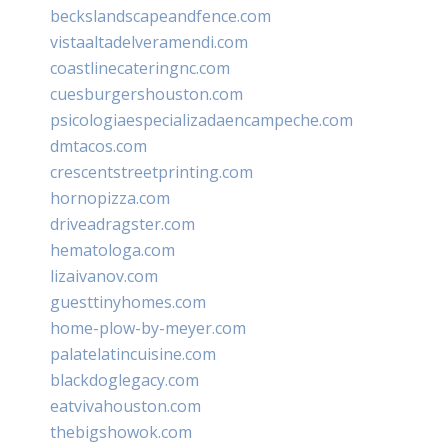
beckslandscapeandfence.com
vistaaltadelveramendi.com
coastlinecateringnc.com
cuesburgershouston.com
psicologiaespecializadaencampeche.com
dmtacos.com
crescentstreetprinting.com
hornopizza.com
driveadragster.com
hematologa.com
lizaivanov.com
guesttinyhomes.com
home-plow-by-meyer.com
palatelatincuisine.com
blackdoglegacy.com
eatvivahouston.com
thebigshowok.com