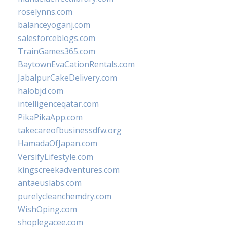
roselynns.com
balanceyoganj.com
salesforceblogs.com
TrainGames365.com
BaytownEvaCationRentals.com
JabalpurCakeDelivery.com
halobjd.com
intelligenceqatar.com
PikaPikaApp.com
takecareofbusinessdfw.org
HamadaOfJapan.com
VersifyLifestyle.com
kingscreekadventures.com
antaeuslabs.com
purelycleanchemdry.com
WishOping.com
shoplegacee.com