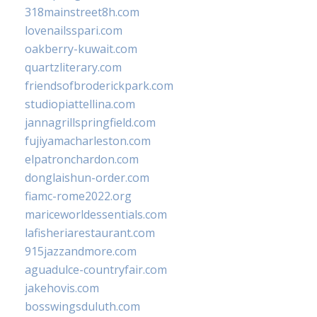
318mainstreet8h.com
lovenailsspari.com
oakberry-kuwait.com
quartzliterary.com
friendsofbroderickpark.com
studiopiattellina.com
jannagrillspringfield.com
fujiyamacharleston.com
elpatronchardon.com
donglaishun-order.com
fiamc-rome2022.org
mariceworldessentials.com
lafisheriarestaurant.com
915jazzandmore.com
aguadulce-countryfair.com
jakehovis.com
bosswingsduluth.com