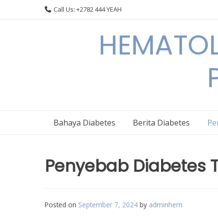
Skip
Call Us: +2782 444 YEAH
to
content
HEMATOL
Bahaya Diabetes
Berita Diabetes
Pe
Penyebab Diabetes Ti
Posted on
September 7, 2024
by
adminhem