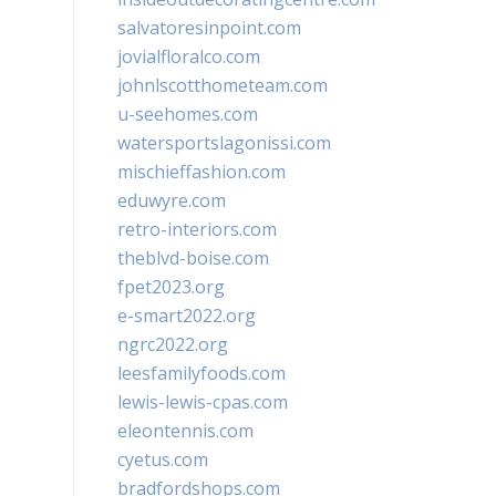
salvatoresinpoint.com
jovialfloralco.com
johnlscotthometeam.com
u-seehomes.com
watersportslagonissi.com
mischieffashion.com
eduwyre.com
retro-interiors.com
theblvd-boise.com
fpet2023.org
e-smart2022.org
ngrc2022.org
leesfamilyfoods.com
lewis-lewis-cpas.com
eleontennis.com
cyetus.com
bradfordshops.com