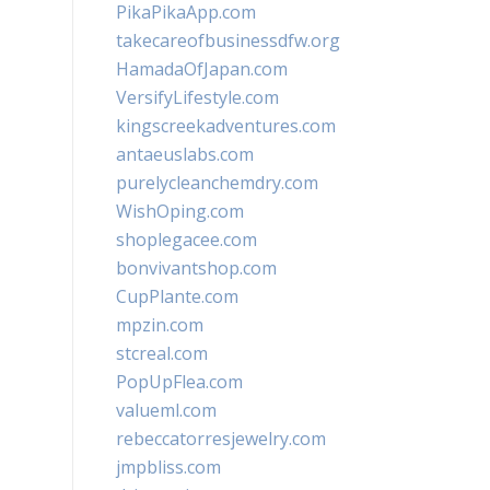
PikaPikaApp.com
takecareofbusinessdfw.org
HamadaOfJapan.com
VersifyLifestyle.com
kingscreekadventures.com
antaeuslabs.com
purelycleanchemdry.com
WishOping.com
shoplegacee.com
bonvivantshop.com
CupPlante.com
mpzin.com
stcreal.com
PopUpFlea.com
valueml.com
rebeccatorresjewelry.com
jmpbliss.com