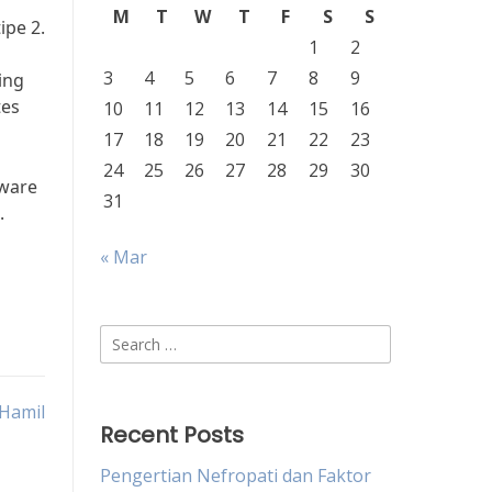
M
T
W
T
F
S
S
ipe 2.
1
2
3
4
5
6
7
8
9
ing
tes
10
11
12
13
14
15
16
17
18
19
20
21
22
23
24
25
26
27
28
29
30
aware
31
.
« Mar
Search
for:
 Hamil
Recent Posts
Pengertian Nefropati dan Faktor