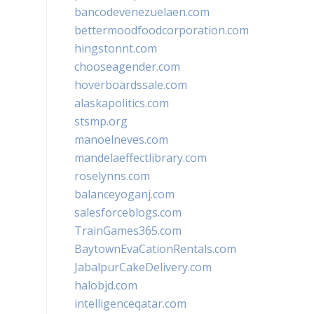
bancodevenezuelaen.com
bettermoodfoodcorporation.com
hingstonnt.com
chooseagender.com
hoverboardssale.com
alaskapolitics.com
stsmp.org
manoelneves.com
mandelaeffectlibrary.com
roselynns.com
balanceyoganj.com
salesforceblogs.com
TrainGames365.com
BaytownEvaCationRentals.com
JabalpurCakeDelivery.com
halobjd.com
intelligenceqatar.com