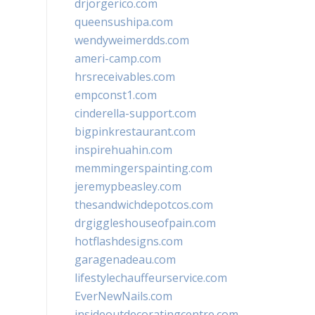
drjorgerico.com
queensushipa.com
wendyweimerdds.com
ameri-camp.com
hrsreceivables.com
empconst1.com
cinderella-support.com
bigpinkrestaurant.com
inspirehuahin.com
memmingerspainting.com
jeremypbeasley.com
thesandwichdepotcos.com
drgiggleshouseofpain.com
hotflashdesigns.com
garagenadeau.com
lifestylechauffeurservice.com
EverNewNails.com
insideoutdecoratingcentre.com