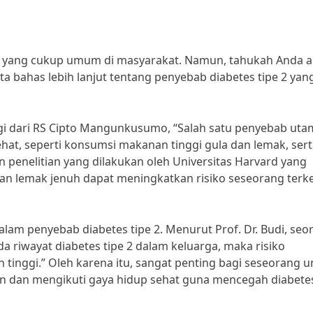
i
it yang cukup umum di masyarakat. Namun, tahukah Anda 
ta bahas lebih lanjut tentang penyebab diabetes tipe 2 yan
logi dari RS Cipto Mangunkusumo, “Salah satu penyebab ut
ehat, seperti konsumsi makanan tinggi gula dan lemak, ser
gan penelitian yang dilakukan oleh Universitas Harvard yang
n lemak jenuh dapat meningkatkan risiko seseorang terk
 dalam penyebab diabetes tipe 2. Menurut Prof. Dr. Budi, seo
 ada riwayat diabetes tipe 2 dalam keluarga, maka risiko
 tinggi.” Oleh karena itu, sangat penting bagi seseorang 
n dan mengikuti gaya hidup sehat guna mencegah diabetes