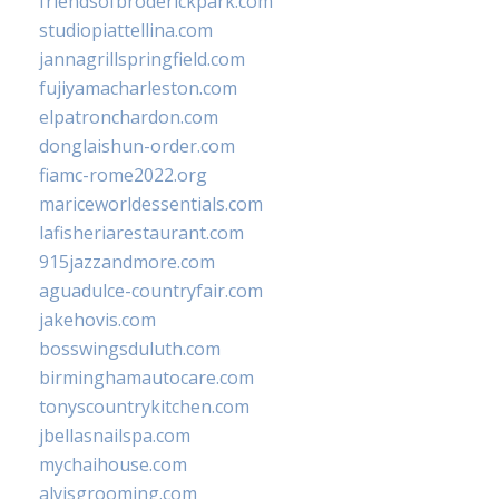
friendsofbroderickpark.com
studiopiattellina.com
jannagrillspringfield.com
fujiyamacharleston.com
elpatronchardon.com
donglaishun-order.com
fiamc-rome2022.org
mariceworldessentials.com
lafisheriarestaurant.com
915jazzandmore.com
aguadulce-countryfair.com
jakehovis.com
bosswingsduluth.com
birminghamautocare.com
tonyscountrykitchen.com
jbellasnailspa.com
mychaihouse.com
alvisgrooming.com