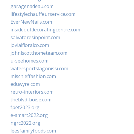
garagenadeau.com
lifestylechauffeurservice.com
EverNewNails.com
insideoutdecoratingcentre.com
salvatoresinpoint.com
jovialfloralco.com
johnlscotthometeam.com
u-seehomes.com
watersportslagonissi.com
mischieffashion.com
eduwyre.com
retro-interiors.com
theblvd-boise.com
fpet2023.org
e-smart2022.org
ngrc2022.org
leesfamilyfoods.com