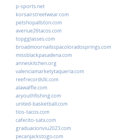
p-sports.net
korsairstreetwear.com
petshopallston.com
avenue26tacos.com
topgglasses.com
broadmoornailsspacoloradosprings.com
missblackpasadena.com
anneskitchen.org
valenciamarketytaqueria.com
reefrecordsllc.com
alawaffle.com
aryouthfishing.com
united-basketball.com
tios-tacos.com
cafecito-satx.com
graduacionviu2023.com
pecanjackstogo.com