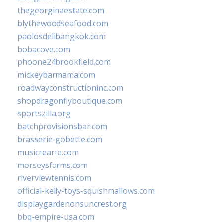
thegeorginaestate.com
blythewoodseafood.com
paolosdelibangkok.com
bobacove.com
phoone24brookfield.com
mickeybarmama.com
roadwayconstructioninc.com
shopdragonflyboutique.com
sportszilla.org
batchprovisionsbar.com
brasserie-gobette.com
musicrearte.com
morseysfarms.com
riverviewtennis.com
official-kelly-toys-squishmallows.com
displaygardenonsuncrest.org
bbq-empire-usa.com