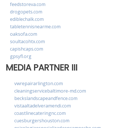
feedstoreva.com
drogopets.com
ediblechalk.com
tabletennisnearme.com
oaksofa.com
soultacohtx.com
capishcaps.com
gpsyfl.org
MEDIA PARTNER III
vwrepairarlington.com
cleaningservicebaltimore-md.com
beckslandscapeandfence.com
vistaaltadelveramendi.com
coastlinecateringnc.com
cuesburgershouston.com
psicologiaespecializadaencampeche.com