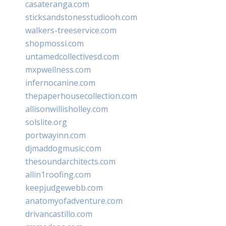
casateranga.com
sticksandstonesstudiooh.com
walkers-treeservice.com
shopmossi.com
untamedcollectivesd.com
mxpwellness.com
infernocanine.com
thepaperhousecollection.com
allisonwillisholley.com
solslite.org
portwayinn.com
djmaddogmusic.com
thesoundarchitects.com
allin1roofing.com
keepjudgewebb.com
anatomyofadventure.com
drivancastillo.com