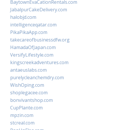
BaytownEvaCationRentals.com
JabalpurCakeDelivery.com
halobjd.com
intelligenceqatar.com
PikaPikaApp.com
takecareofbusinessdfw.org
HamadaOfJapan.com
VersifyLifestyle.com
kingscreekadventures.com
antaeuslabs.com
purelycleanchemdry.com
WishOping.com
shoplegacee.com
bonvivantshop.com
CupPlante.com
mpzin.com
stcreal.com