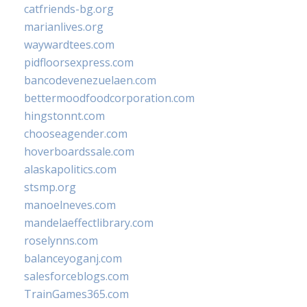
catfriends-bg.org
marianlives.org
waywardtees.com
pidfloorsexpress.com
bancodevenezuelaen.com
bettermoodfoodcorporation.com
hingstonnt.com
chooseagender.com
hoverboardssale.com
alaskapolitics.com
stsmp.org
manoelneves.com
mandelaeffectlibrary.com
roselynns.com
balanceyoganj.com
salesforceblogs.com
TrainGames365.com