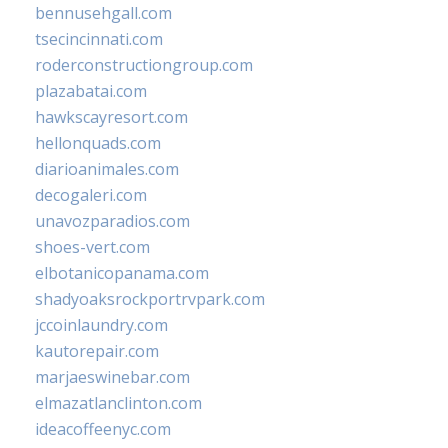
bennusehgall.com
tsecincinnati.com
roderconstructiongroup.com
plazabatai.com
hawkscayresort.com
hellonquads.com
diarioanimales.com
decogaleri.com
unavozparadios.com
shoes-vert.com
elbotanicopanama.com
shadyoaksrockportrvpark.com
jccoinlaundry.com
kautorepair.com
marjaeswinebar.com
elmazatlanclinton.com
ideacoffeenyc.com