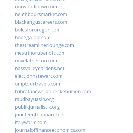
norwoodinnwi.com
neighboursmarket.com
blackanguscareers.com
bolesfororegon.com
bodega-ole.com
thestreamlinerlounge.com
mestrinorubanofc.com
novelatherton.com
nassvalleygardens.net
electjohnstewart.com
omptourtravels.com
tribratanews-polreskebumen.com
rsudbayuasih.org
publikjurnalistik.org
juneteenthapparel.net
italywarm.com
journaloffinanceeconomics.com