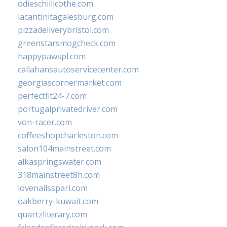
odieschillicothe.com
lacantinitagalesburg.com
pizzadeliverybristol.com
greenstarsmogcheck.com
happypawspl.com
callahansautoservicecenter.com
georgiascornermarket.com
perfectfit24-7.com
portugalprivatedriver.com
von-racer.com
coffeeshopcharleston.com
salon104mainstreet.com
alkaspringswater.com
318mainstreet8h.com
lovenailsspari.com
oakberry-kuwait.com
quartzliterary.com