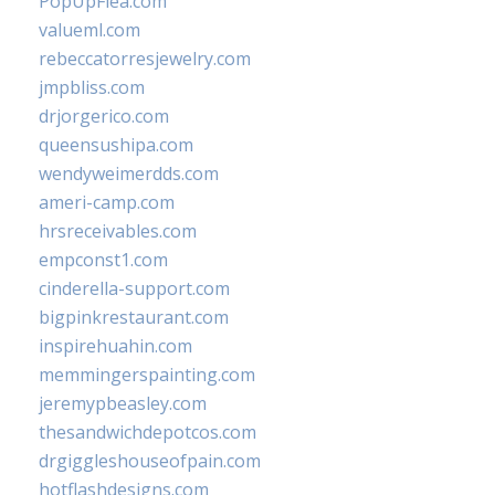
PopUpFlea.com
valueml.com
rebeccatorresjewelry.com
jmpbliss.com
drjorgerico.com
queensushipa.com
wendyweimerdds.com
ameri-camp.com
hrsreceivables.com
empconst1.com
cinderella-support.com
bigpinkrestaurant.com
inspirehuahin.com
memmingerspainting.com
jeremypbeasley.com
thesandwichdepotcos.com
drgiggleshouseofpain.com
hotflashdesigns.com