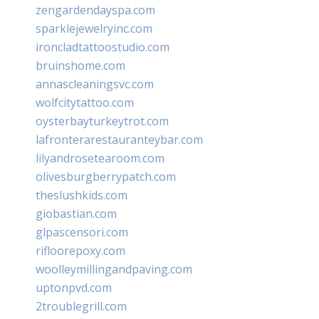
zengardendayspa.com
sparklejewelryinc.com
ironcladtattoostudio.com
bruinshome.com
annascleaningsvc.com
wolfcitytattoo.com
oysterbayturkeytrot.com
lafronterarestauranteybar.com
lilyandrosetearoom.com
olivesburgberrypatch.com
theslushkids.com
giobastian.com
glpascensori.com
rifloorepoxy.com
woolleymillingandpaving.com
uptonpvd.com
2troublegrill.com