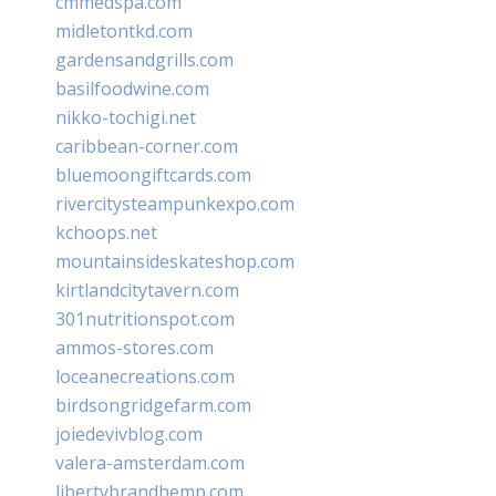
cmmedspa.com
midletontkd.com
gardensandgrills.com
basilfoodwine.com
nikko-tochigi.net
caribbean-corner.com
bluemoongiftcards.com
rivercitysteampunkexpo.com
kchoops.net
mountainsideskateshop.com
kirtlandcitytavern.com
301nutritionspot.com
ammos-stores.com
loceanecreations.com
birdsongridgefarm.com
joiedevivblog.com
valera-amsterdam.com
libertybrandhemp.com