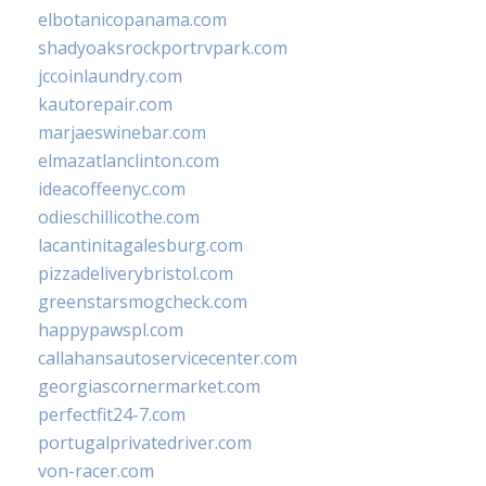
elbotanicopanama.com
shadyoaksrockportrvpark.com
jccoinlaundry.com
kautorepair.com
marjaeswinebar.com
elmazatlanclinton.com
ideacoffeenyc.com
odieschillicothe.com
lacantinitagalesburg.com
pizzadeliverybristol.com
greenstarsmogcheck.com
happypawspl.com
callahansautoservicecenter.com
georgiascornermarket.com
perfectfit24-7.com
portugalprivatedriver.com
von-racer.com