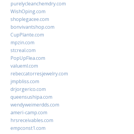
purelycleanchemdry.com
WishOping.com
shoplegacee.com
bonvivantshop.com
CupPlante.com
mpzin.com
stcreal.com
PopUpFlea.com
valueml.com
rebeccatorresjewelry.com
jmpbliss.com
drjorgerico.com
queensushipa.com
wendyweimerdds.com
ameri-camp.com
hrsreceivables.com
empconst1.com