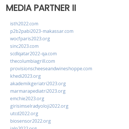
MEDIA PARTNER II
isth2022.com
p2b2pabi2023-makassar.com
wocfparis2023.org
sinc2023.com
scdlqatar2022-qa.com
thecolumbiagrill.com
provisionscheeseandwineshoppe.com
khedi2023.org
akademikgeriatri2023.org
marmarapediatri2023.org
emchie2023.org
girisimselradyoloji2022.org
utcd2022.org
biosensor2022.org
ialp2022.org