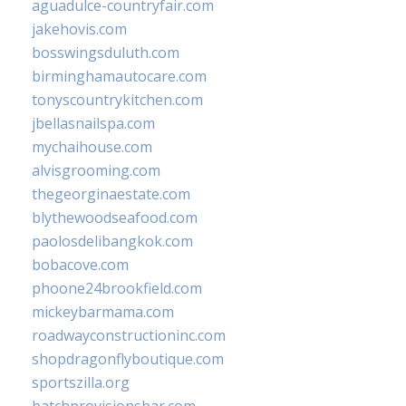
aguadulce-countryfair.com
jakehovis.com
bosswingsduluth.com
birminghamautocare.com
tonyscountrykitchen.com
jbellasnailspa.com
mychaihouse.com
alvisgrooming.com
thegeorginaestate.com
blythewoodseafood.com
paolosdelibangkok.com
bobacove.com
phoone24brookfield.com
mickeybarmama.com
roadwayconstructioninc.com
shopdragonflyboutique.com
sportszilla.org