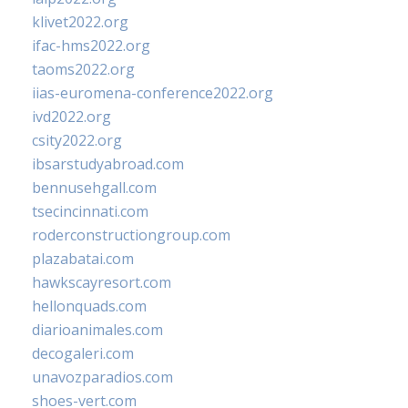
klivet2022.org
ifac-hms2022.org
taoms2022.org
iias-euromena-conference2022.org
ivd2022.org
csity2022.org
ibsarstudyabroad.com
bennusehgall.com
tsecincinnati.com
roderconstructiongroup.com
plazabatai.com
hawkscayresort.com
hellonquads.com
diarioanimales.com
decogaleri.com
unavozparadios.com
shoes-vert.com