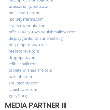
batchprovisionsbar.com
brasserie-gobette.com
musicrearte.com
morseysfarms.com
riverviewtennis.com
official-kelly-toys-squishmallows.com
displaygardenonsuncrest.org
bbq-empire-usa.com
feedstoreva.com
drogopets.com
ediblechalk.com
tabletennisnearme.com
oaksofa.com
soultacohtx.com
capishcaps.com
gpsyfl.org
MEDIA PARTNER III