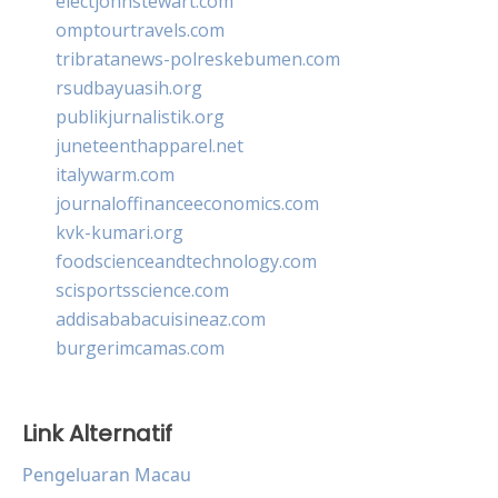
electjohnstewart.com
omptourtravels.com
tribratanews-polreskebumen.com
rsudbayuasih.org
publikjurnalistik.org
juneteenthapparel.net
italywarm.com
journaloffinanceeconomics.com
kvk-kumari.org
foodscienceandtechnology.com
scisportsscience.com
addisababacuisineaz.com
burgerimcamas.com
Link Alternatif
Pengeluaran Macau