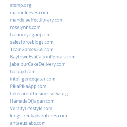
stsmp.org
manoelneves.com
mandelaeffectlibrary.com
roselynns.com
balanceyoganj.com
salesforceblogs.com
TrainGames365.com
BaytownEvaCationRentals.com
JabalpurCakeDelivery.com
halobjd.com
intelligenceqatar.com
PikaPikaApp.com
takecareofbusinessdfw.org
HamadaOfJapan.com
VersifyLifestyle.com
kingscreekadventures.com
antaeuslabs.com