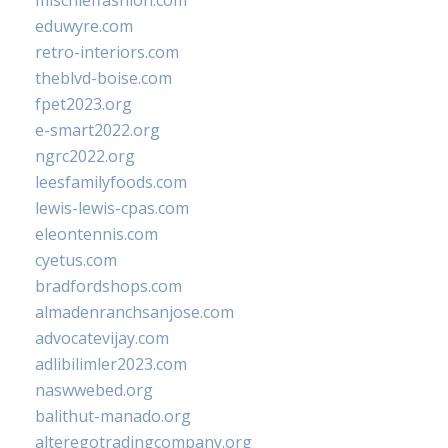
mischieffashion.com
eduwyre.com
retro-interiors.com
theblvd-boise.com
fpet2023.org
e-smart2022.org
ngrc2022.org
leesfamilyfoods.com
lewis-lewis-cpas.com
eleontennis.com
cyetus.com
bradfordshops.com
almadenranchsanjose.com
advocatevijay.com
adlibilimler2023.com
naswwebed.org
balithut-manado.org
alteregotradingcompany.org