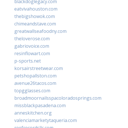
blackdoglegacy.com
eatvivahouston.com
thebigshowok.com
chimeandstave.com
greatwallseafoodny.com
theloverose.com
gabriovoice.com
resinflowart.com
p-sports.net
korsairstreetwear.com
petshopallston.com
avenue26tacos.com
topgglasses.com
broadmoornailsspacoloradosprings.com
missblackpasadena.com
anneskitchen.org
valenciamarketytaqueria.com
reefrecordsllc.com