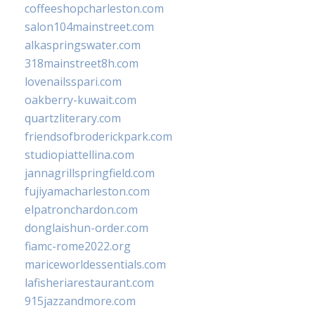
coffeeshopcharleston.com
salon104mainstreet.com
alkaspringswater.com
318mainstreet8h.com
lovenailsspari.com
oakberry-kuwait.com
quartzliterary.com
friendsofbroderickpark.com
studiopiattellina.com
jannagrillspringfield.com
fujiyamacharleston.com
elpatronchardon.com
donglaishun-order.com
fiamc-rome2022.org
mariceworldessentials.com
lafisheriarestaurant.com
915jazzandmore.com