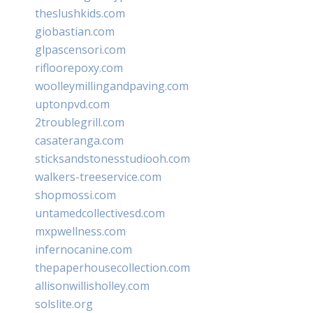
theslushkids.com
giobastian.com
glpascensori.com
rifloorepoxy.com
woolleymillingandpaving.com
uptonpvd.com
2troublegrill.com
casateranga.com
sticksandstonesstudiooh.com
walkers-treeservice.com
shopmossi.com
untamedcollectivesd.com
mxpwellness.com
infernocanine.com
thepaperhousecollection.com
allisonwillisholley.com
solslite.org