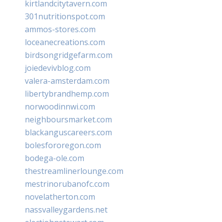
kirtlandcitytavern.com
301nutritionspot.com
ammos-stores.com
loceanecreations.com
birdsongridgefarm.com
joiedevivblog.com
valera-amsterdam.com
libertybrandhemp.com
norwoodinnwi.com
neighboursmarket.com
blackanguscareers.com
bolesfororegon.com
bodega-ole.com
thestreamlinerlounge.com
mestrinorubanofc.com
novelatherton.com
nassvalleygardens.net