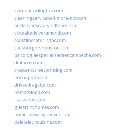
vwrepairarlington.com
cleaningservicebaltimore-md.com
beckslandscapeandfence.com
vistaaltadelveramendi.com
coastlinecateringnc.com
cuesburgershouston.com
psicologiaespecializadaencampeche.com
dmtacos.com
crescentstreetprinting.com
hornopizza.com
driveadragster.com
hematologa.com
lizaivanov.com
guesttinyhomes.com
home-plow-by-meyer.com
palatelatincuisine.com