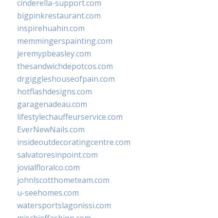
cinderella-support.com
bigpinkrestaurant.com
inspirehuahin.com
memmingerspainting.com
jeremypbeasley.com
thesandwichdepotcos.com
drgiggleshouseofpain.com
hotflashdesigns.com
garagenadeau.com
lifestylechauffeurservice.com
EverNewNails.com
insideoutdecoratingcentre.com
salvatoresinpoint.com
jovialfloralco.com
johnlscotthometeam.com
u-seehomes.com
watersportslagonissi.com