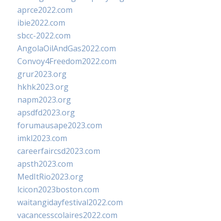
aprce2022.com
ibie2022.com
sbcc-2022.com
AngolaOilAndGas2022.com
Convoy4Freedom2022.com
grur2023.org
hkhk2023.org
napm2023.org
apsdfd2023.org
forumausape2023.com
imkl2023.com
careerfaircsd2023.com
apsth2023.com
MedItRio2023.org
lcicon2023boston.com
waitangidayfestival2022.com
vacancesscolaires2022.com