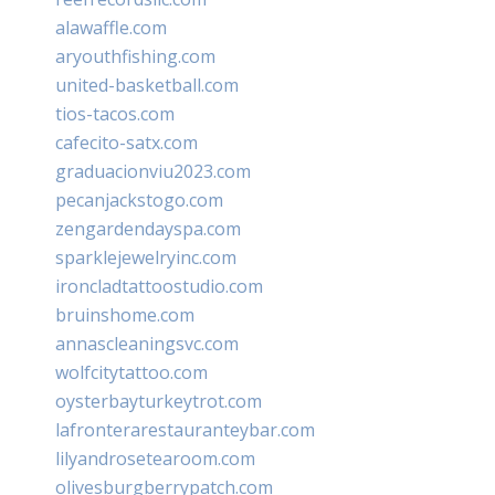
alawaffle.com
aryouthfishing.com
united-basketball.com
tios-tacos.com
cafecito-satx.com
graduacionviu2023.com
pecanjackstogo.com
zengardendayspa.com
sparklejewelryinc.com
ironcladtattoostudio.com
bruinshome.com
annascleaningsvc.com
wolfcitytattoo.com
oysterbayturkeytrot.com
lafronterarestauranteybar.com
lilyandrosetearoom.com
olivesburgberrypatch.com