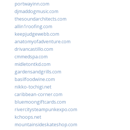
portwayinn.com
djmaddogmusic.com
thesoundarchitects.com
allin1roofing.com
keepjudgewebb.com
anatomyofadventure.com
drivancastillo.com
cmmedspa.com
midletontkd.com
gardensandgrills.com
basilfoodwine.com
nikko-tochigi.net
caribbean-corner.com
bluemoongiftcards.com
rivercitysteampunkexpo.com
kchoops.net
mountainsideskateshop.com