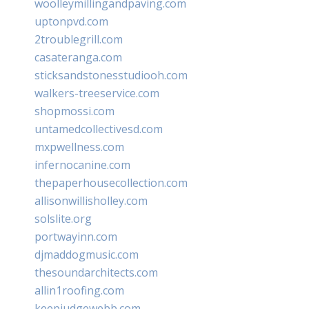
woolleymillingandpaving.com
uptonpvd.com
2troublegrill.com
casateranga.com
sticksandstonesstudiooh.com
walkers-treeservice.com
shopmossi.com
untamedcollectivesd.com
mxpwellness.com
infernocanine.com
thepaperhousecollection.com
allisonwillisholley.com
solslite.org
portwayinn.com
djmaddogmusic.com
thesoundarchitects.com
allin1roofing.com
keepjudgewebb.com