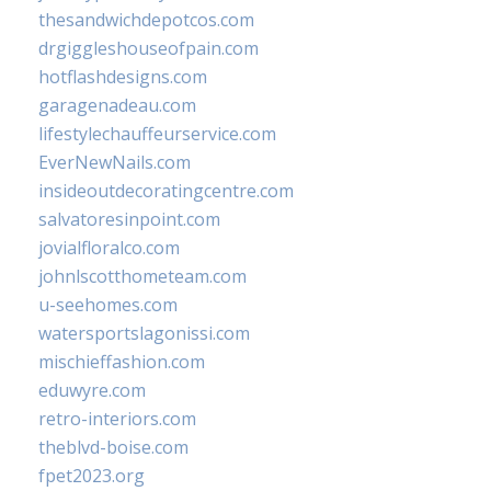
thesandwichdepotcos.com
drgiggleshouseofpain.com
hotflashdesigns.com
garagenadeau.com
lifestylechauffeurservice.com
EverNewNails.com
insideoutdecoratingcentre.com
salvatoresinpoint.com
jovialfloralco.com
johnlscotthometeam.com
u-seehomes.com
watersportslagonissi.com
mischieffashion.com
eduwyre.com
retro-interiors.com
theblvd-boise.com
fpet2023.org