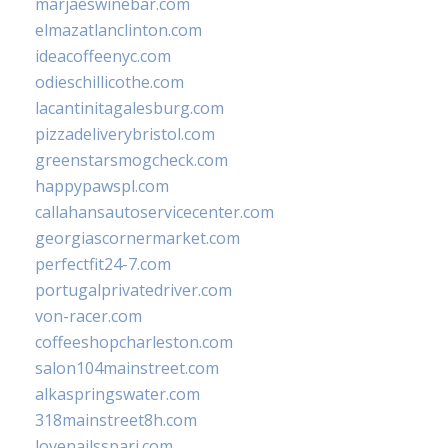
marjaeswinebar.com
elmazatlanclinton.com
ideacoffeenyc.com
odieschillicothe.com
lacantinitagalesburg.com
pizzadeliverybristol.com
greenstarsmogcheck.com
happypawspl.com
callahansautoservicecenter.com
georgiascornermarket.com
perfectfit24-7.com
portugalprivatedriver.com
von-racer.com
coffeeshopcharleston.com
salon104mainstreet.com
alkaspringswater.com
318mainstreet8h.com
lovenailsspari.com