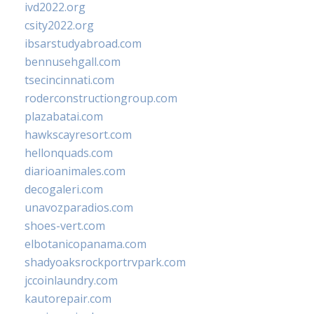
ivd2022.org
csity2022.org
ibsarstudyabroad.com
bennusehgall.com
tsecincinnati.com
roderconstructiongroup.com
plazabatai.com
hawkscayresort.com
hellonquads.com
diarioanimales.com
decogaleri.com
unavozparadios.com
shoes-vert.com
elbotanicopanama.com
shadyoaksrockportrvpark.com
jccoinlaundry.com
kautorepair.com