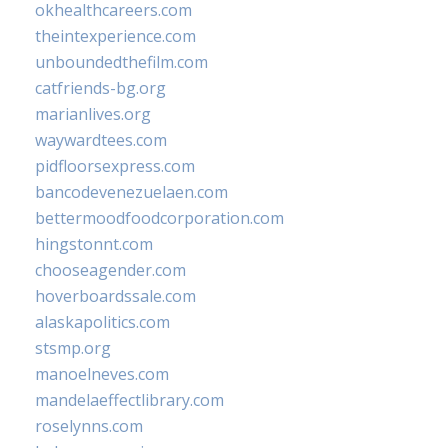
okhealthcareers.com
theintexperience.com
unboundedthefilm.com
catfriends-bg.org
marianlives.org
waywardtees.com
pidfloorsexpress.com
bancodevenezuelaen.com
bettermoodfoodcorporation.com
hingstonnt.com
chooseagender.com
hoverboardssale.com
alaskapolitics.com
stsmp.org
manoelneves.com
mandelaeffectlibrary.com
roselynns.com