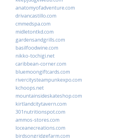
anatomyofadventure.com
drivancastillo.com
cmmedspa.com
midletontkd.com
gardensandgrills.com
basilfoodwine.com
nikko-tochigi.net
caribbean-corner.com
bluemoongiftcards.com
rivercitysteampunkexpo.com
kchoops.net
mountainsideskateshop.com
kirtlandcitytavern.com
301nutritionspot.com
ammos-stores.com
loceanecreations.com
birdsongridgefarm.com