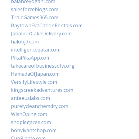
balanceyoganj.com
salesforceblogs.com
TrainGames365.com
BaytownEvaCationRentals.com
JabalpurCakeDelivery.com
halobjd.com
intelligenceqatar.com
PikaPikaApp.com
takecareofbusinessdfw.org
HamadaOfJapan.com
VersifyLifestyle.com
kingscreekadventures.com
antaeuslabs.com
purelycleanchemdry.com
WishOping.com
shoplegacee.com
bonvivantshop.com
CupPlante.com