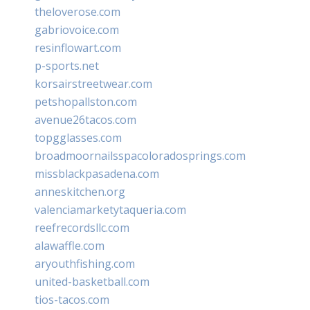
theloverose.com
gabriovoice.com
resinflowart.com
p-sports.net
korsairstreetwear.com
petshopallston.com
avenue26tacos.com
topgglasses.com
broadmoornailsspacoloradosprings.com
missblackpasadena.com
anneskitchen.org
valenciamarketytaqueria.com
reefrecordsllc.com
alawaffle.com
aryouthfishing.com
united-basketball.com
tios-tacos.com