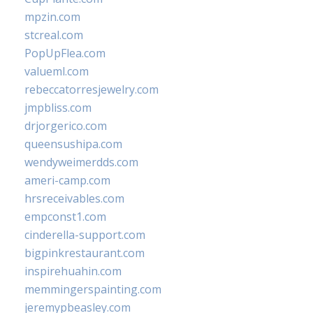
mpzin.com
stcreal.com
PopUpFlea.com
valueml.com
rebeccatorresjewelry.com
jmpbliss.com
drjorgerico.com
queensushipa.com
wendyweimerdds.com
ameri-camp.com
hrsreceivables.com
empconst1.com
cinderella-support.com
bigpinkrestaurant.com
inspirehuahin.com
memmingerspainting.com
jeremypbeasley.com