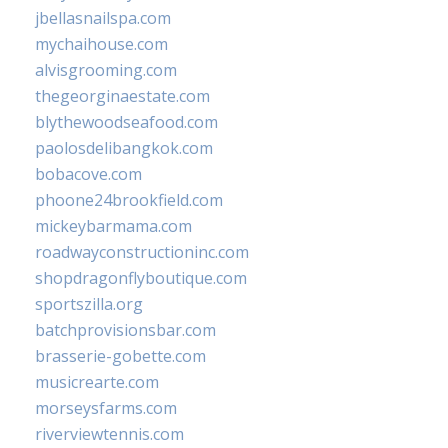
jbellasnailspa.com
mychaihouse.com
alvisgrooming.com
thegeorginaestate.com
blythewoodseafood.com
paolosdelibangkok.com
bobacove.com
phoone24brookfield.com
mickeybarmama.com
roadwayconstructioninc.com
shopdragonflyboutique.com
sportszilla.org
batchprovisionsbar.com
brasserie-gobette.com
musicrearte.com
morseysfarms.com
riverviewtennis.com