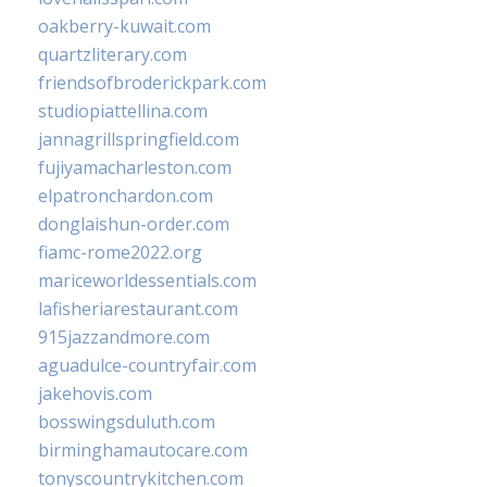
oakberry-kuwait.com
quartzliterary.com
friendsofbroderickpark.com
studiopiattellina.com
jannagrillspringfield.com
fujiyamacharleston.com
elpatronchardon.com
donglaishun-order.com
fiamc-rome2022.org
mariceworldessentials.com
lafisheriarestaurant.com
915jazzandmore.com
aguadulce-countryfair.com
jakehovis.com
bosswingsduluth.com
birminghamautocare.com
tonyscountrykitchen.com