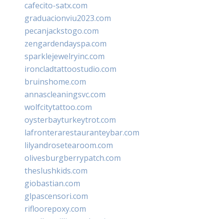
cafecito-satx.com
graduacionviu2023.com
pecanjackstogo.com
zengardendayspa.com
sparklejewelryinc.com
ironcladtattoostudio.com
bruinshome.com
annascleaningsvc.com
wolfcitytattoo.com
oysterbayturkeytrot.com
lafronterarestauranteybar.com
lilyandrosetearoom.com
olivesburgberrypatch.com
theslushkids.com
giobastian.com
glpascensori.com
rifloorepoxy.com