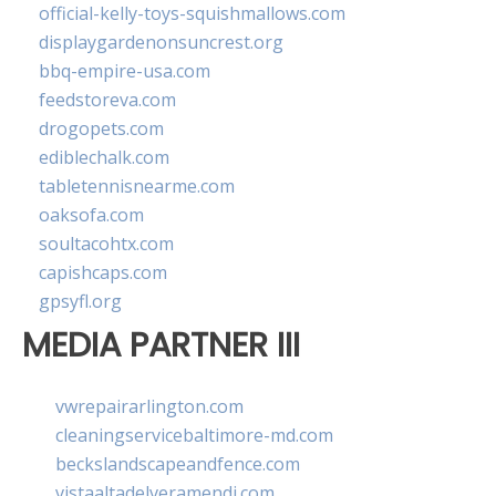
official-kelly-toys-squishmallows.com
displaygardenonsuncrest.org
bbq-empire-usa.com
feedstoreva.com
drogopets.com
ediblechalk.com
tabletennisnearme.com
oaksofa.com
soultacohtx.com
capishcaps.com
gpsyfl.org
MEDIA PARTNER III
vwrepairarlington.com
cleaningservicebaltimore-md.com
beckslandscapeandfence.com
vistaaltadelveramendi.com