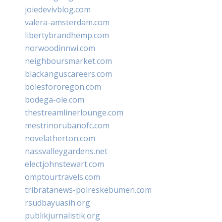
joiedevivblog.com
valera-amsterdam.com
libertybrandhemp.com
norwoodinnwi.com
neighboursmarket.com
blackanguscareers.com
bolesfororegon.com
bodega-ole.com
thestreamlinerlounge.com
mestrinorubanofc.com
novelatherton.com
nassvalleygardens.net
electjohnstewart.com
omptourtravels.com
tribratanews-polreskebumen.com
rsudbayuasih.org
publikjurnalistik.org