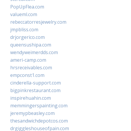
PopUpFlea.com
valueml.com
rebeccatorresjewelry.com
jmpbliss.com
drjorgerico.com
queensushipa.com
wendyweimerdds.com
ameri-camp.com
hrsreceivables.com
empconst1.com
cinderella-support.com
bigpinkrestaurant.com
inspirehuahin.com
memmingerspainting.com
jeremypbeasley.com
thesandwichdepotcos.com
drgiggleshouseofpain.com