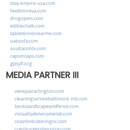
bbq-empire-usa.com
feedstoreva.com
drogopets.com
ediblechalk.com
tabletennisnearme.com
oaksofa.com
soultacohtx.com
capishcaps.com
gpsyfl.org
MEDIA PARTNER III
vwrepairarlington.com
cleaningservicebaltimore-md.com
beckslandscapeandfence.com
vistaaltadelveramendi.com
coastlinecateringnc.com
cuesburgershouston.com