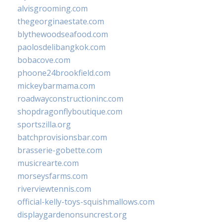
alvisgrooming.com
thegeorginaestate.com
blythewoodseafood.com
paolosdelibangkok.com
bobacove.com
phoone24brookfield.com
mickeybarmama.com
roadwayconstructioninc.com
shopdragonflyboutique.com
sportszilla.org
batchprovisionsbar.com
brasserie-gobette.com
musicrearte.com
morseysfarms.com
riverviewtennis.com
official-kelly-toys-squishmallows.com
displaygardenonsuncrest.org