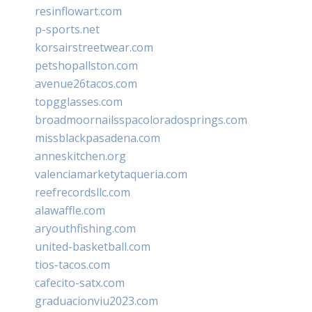
resinflowart.com
p-sports.net
korsairstreetwear.com
petshopallston.com
avenue26tacos.com
topgglasses.com
broadmoornailsspacoloradosprings.com
missblackpasadena.com
anneskitchen.org
valenciamarketytaqueria.com
reefrecordsllc.com
alawaffle.com
aryouthfishing.com
united-basketball.com
tios-tacos.com
cafecito-satx.com
graduacionviu2023.com