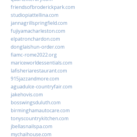
friendsofbroderickpark.com
studiopiattellina.com
jannagrillspringfield.com
fujiyamacharleston.com
elpatronchardon.com
donglaishun-order.com
fiamc-rome2022.org
mariceworldessentials.com
lafisheriarestaurant.com
915jazzandmore.com
aguadulce-countryfair.com
jakehovis.com
bosswingsduluth.com
birminghamautocare.com
tonyscountrykitchen.com
jbellasnailspa.com
mychaihouse.com