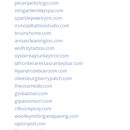
pecanjackstogo.com
zengardendayspa.com
sparklejewelryinc.com
ironcladtattoostudio.com
bruinshome.com
annascleaningsvc.com
wolfcitytattoo.com
oysterbayturkeytrot.com
lafronterarestauranteybar.com
lilyandrosetearoom.com
olivesburgberrypatch.com
theslushkids.com
giobastian.com
glpascensori.com
rifloorepoxy.com
woolleymillingandpaving.com
uptonpvd.com