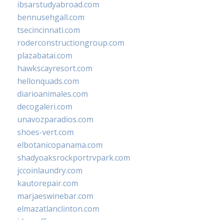
ibsarstudyabroad.com
bennusehgall.com
tsecincinnati.com
roderconstructiongroup.com
plazabatai.com
hawkscayresort.com
hellonquads.com
diarioanimales.com
decogaleri.com
unavozparadios.com
shoes-vert.com
elbotanicopanama.com
shadyoaksrockportrvpark.com
jccoinlaundry.com
kautorepair.com
marjaeswinebar.com
elmazatlanclinton.com