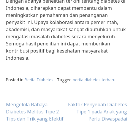
Dengan adanya penelitian terkini tentang diabetes di
Indonesia, diharapkan dapat membantu dalam
meningkatkan pemahaman dan penanganan
penyakit ini. Upaya kolaborasi antara pemerintah,
akademisi, dan masyarakat sangat dibutuhkan untuk
mengatasi masalah diabetes secara menyeluruh.
Semoga hasil penelitian ini dapat memberikan
kontribusi positif bagi kesehatan masyarakat
Indonesia.
Posted in
Berita Diabetes
Tagged
berita diabetes terbaru
Post
Mengelola Bahaya
Faktor Penyebab Diabetes
Diabetes Melitus Tipe 2:
Tipe 1 pada Anak yang
Tips dan Trik yang Efektif
Perlu Diwaspadai
navigation