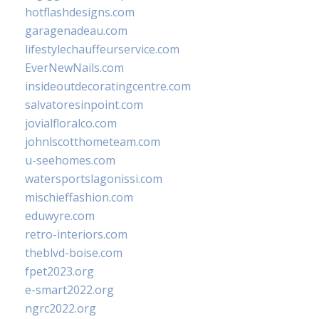
hotflashdesigns.com
garagenadeau.com
lifestylechauffeurservice.com
EverNewNails.com
insideoutdecoratingcentre.com
salvatoresinpoint.com
jovialfloralco.com
johnlscotthometeam.com
u-seehomes.com
watersportslagonissi.com
mischieffashion.com
eduwyre.com
retro-interiors.com
theblvd-boise.com
fpet2023.org
e-smart2022.org
ngrc2022.org