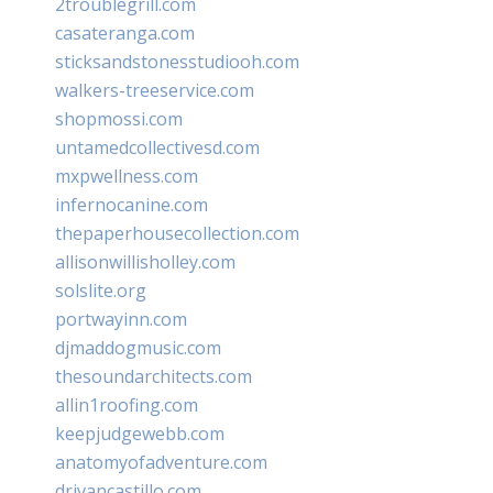
2troublegrill.com
casateranga.com
sticksandstonesstudiooh.com
walkers-treeservice.com
shopmossi.com
untamedcollectivesd.com
mxpwellness.com
infernocanine.com
thepaperhousecollection.com
allisonwillisholley.com
solslite.org
portwayinn.com
djmaddogmusic.com
thesoundarchitects.com
allin1roofing.com
keepjudgewebb.com
anatomyofadventure.com
drivancastillo.com