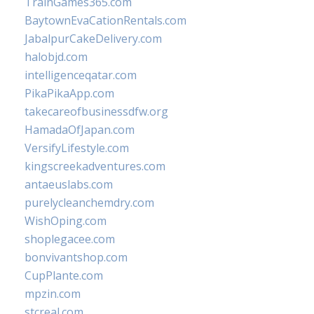
TrainGames365.com
BaytownEvaCationRentals.com
JabalpurCakeDelivery.com
halobjd.com
intelligenceqatar.com
PikaPikaApp.com
takecareofbusinessdfw.org
HamadaOfJapan.com
VersifyLifestyle.com
kingscreekadventures.com
antaeuslabs.com
purelycleanchemdry.com
WishOping.com
shoplegacee.com
bonvivantshop.com
CupPlante.com
mpzin.com
stcreal.com