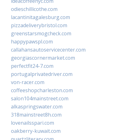
ideacoffeenyc.com
odieschillicothe.com
lacantinitagalesburg.com
pizzadeliverybristol.com
greenstarsmogcheck.com
happypawspl.com
callahansautoservicecenter.com
georgiascornermarket.com
perfectfit24-7.com
portugalprivatedriver.com
von-racer.com
coffeeshopcharleston.com
salon104mainstreet.com
alkaspringswater.com
318mainstreet8h.com
lovenailsspari.com
oakberry-kuwait.com
quartzliterary.com