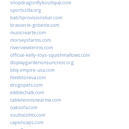
shopdragonflyboutique.com
sportszilla.org
batchprovisionsbar.com
brasserie-gobette.com
musicrearte.com
morseysfarms.com
riverviewtennis.com
official-kelly-toys-squishmallows.com
displaygardenonsuncrest.org
bbq-empire-usa.com
feedstoreva.com
drogopets.com
ediblechalk.com
tabletennisnearme.com
oaksofa.com
soultacohtx.com
capishcaps.com