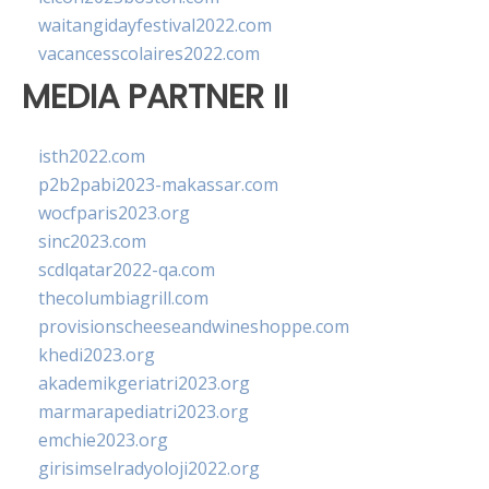
waitangidayfestival2022.com
vacancesscolaires2022.com
MEDIA PARTNER II
isth2022.com
p2b2pabi2023-makassar.com
wocfparis2023.org
sinc2023.com
scdlqatar2022-qa.com
thecolumbiagrill.com
provisionscheeseandwineshoppe.com
khedi2023.org
akademikgeriatri2023.org
marmarapediatri2023.org
emchie2023.org
girisimselradyoloji2022.org