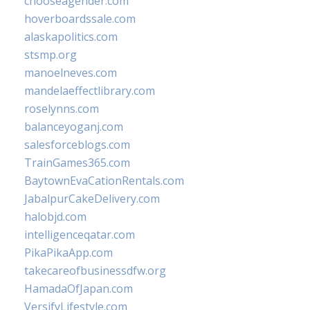
chooseagender.com
hoverboardssale.com
alaskapolitics.com
stsmp.org
manoelneves.com
mandelaeffectlibrary.com
roselynns.com
balanceyoganj.com
salesforceblogs.com
TrainGames365.com
BaytownEvaCationRentals.com
JabalpurCakeDelivery.com
halobjd.com
intelligenceqatar.com
PikaPikaApp.com
takecareofbusinessdfw.org
HamadaOfJapan.com
VersifyLifestyle.com