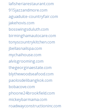
lafisheriarestaurant.com
915jazzandmore.com
aguadulce-countryfair.com
jakehovis.com
bosswingsduluth.com
birminghamautocare.com
tonyscountrykitchen.com
jbellasnailspa.com
mychaihouse.com
alvisgrooming.com
thegeorginaestate.com
blythewoodseafood.com
paolosdelibangkok.com
bobacove.com
phoone24brookfield.com
mickeybarmama.com
roadwayconstructioninc.com