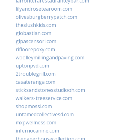
lafronterarestauranteybar.com
lilyandrosetearoom.com
olivesburgberrypatch.com
theslushkids.com
giobastian.com
glpascensori.com
rifloorepoxy.com
woolleymillingandpaving.com
uptonpvd.com
2troublegrill.com
casateranga.com
sticksandstonesstudiooh.com
walkers-treeservice.com
shopmossi.com
untamedcollectivesd.com
mxpwellness.com
infernocanine.com
thepaperhousecollection.com