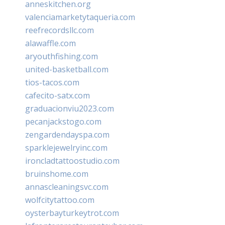
anneskitchen.org
valenciamarketytaqueria.com
reefrecordsllc.com
alawaffle.com
aryouthfishing.com
united-basketball.com
tios-tacos.com
cafecito-satx.com
graduacionviu2023.com
pecanjackstogo.com
zengardendayspa.com
sparklejewelryinc.com
ironcladtattoostudio.com
bruinshome.com
annascleaningsvc.com
wolfcitytattoo.com
oysterbayturkeytrot.com