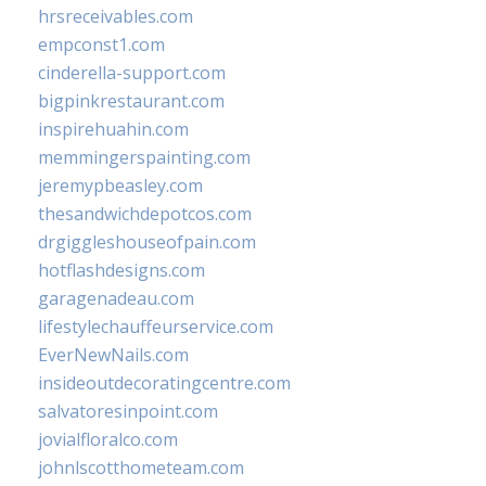
hrsreceivables.com
empconst1.com
cinderella-support.com
bigpinkrestaurant.com
inspirehuahin.com
memmingerspainting.com
jeremypbeasley.com
thesandwichdepotcos.com
drgiggleshouseofpain.com
hotflashdesigns.com
garagenadeau.com
lifestylechauffeurservice.com
EverNewNails.com
insideoutdecoratingcentre.com
salvatoresinpoint.com
jovialfloralco.com
johnlscotthometeam.com