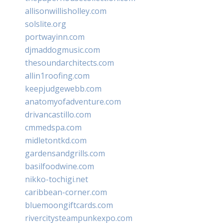
allisonwillisholley.com
solslite.org
portwayinn.com
djmaddogmusic.com
thesoundarchitects.com
allin1roofing.com
keepjudgewebb.com
anatomyofadventure.com
drivancastillo.com
cmmedspa.com
midletontkd.com
gardensandgrills.com
basilfoodwine.com
nikko-tochigi.net
caribbean-corner.com
bluemoongiftcards.com
rivercitysteampunkexpo.com