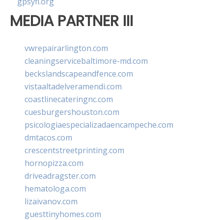
gpsyfl.org
MEDIA PARTNER III
vwrepairarlington.com
cleaningservicebaltimore-md.com
beckslandscapeandfence.com
vistaaltadelveramendi.com
coastlinecateringnc.com
cuesburgershouston.com
psicologiaespecializadaencampeche.com
dmtacos.com
crescentstreetprinting.com
hornopizza.com
driveadragster.com
hematologa.com
lizaivanov.com
guesttinyhomes.com