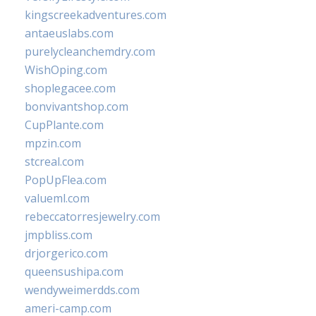
kingscreekadventures.com
antaeuslabs.com
purelycleanchemdry.com
WishOping.com
shoplegacee.com
bonvivantshop.com
CupPlante.com
mpzin.com
stcreal.com
PopUpFlea.com
valueml.com
rebeccatorresjewelry.com
jmpbliss.com
drjorgerico.com
queensushipa.com
wendyweimerdds.com
ameri-camp.com