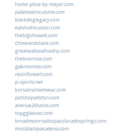
home-plow-by-meyer.com
palatelatincuisine.com
blackdoglegacy.com
eatvivahouston.com
thebigshowok.com
chimeandstave.com
greatwallseafoodny.com
theloverose.com
gabriovoice.com
resinflowart.com
p-sports.net
korsairstreetwear.com
petshopallston.com
avenue26tacos.com
topgglasses.com
broadmoornailsspacoloradosprings.com
missblackpasadena.com