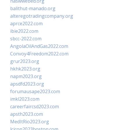
naswwebed.org
balithut-manado.org
alteregotradingcompany.org
aprce2022.com
ibie2022.com
sbcc-2022.com
AngolaOilAndGas2022.com
Convoy4Freedom2022.com
grur2023.org
hkhk2023.org
napm2023.org
apsdfd2023.org
forumausape2023.com
imkl2023.com
careerfaircsd2023.com
apsth2023.com
MedItRio2023.org
lcicon2023boston.com