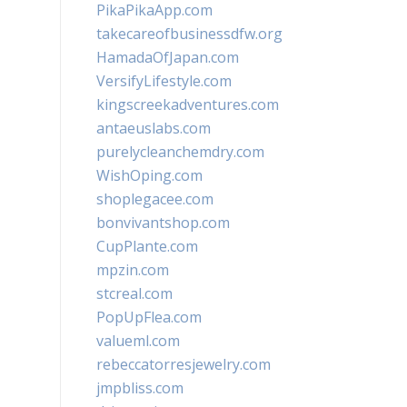
PikaPikaApp.com
takecareofbusinessdfw.org
HamadaOfJapan.com
VersifyLifestyle.com
kingscreekadventures.com
antaeuslabs.com
purelycleanchemdry.com
WishOping.com
shoplegacee.com
bonvivantshop.com
CupPlante.com
mpzin.com
stcreal.com
PopUpFlea.com
valueml.com
rebeccatorresjewelry.com
jmpbliss.com