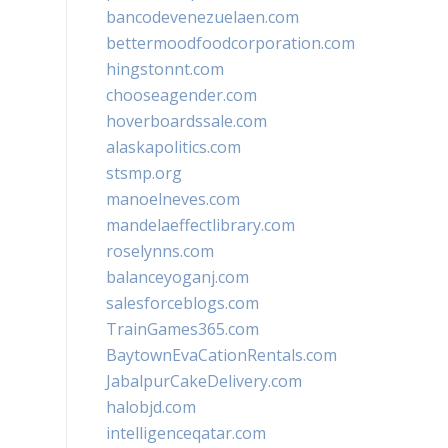
bancodevenezuelaen.com
bettermoodfoodcorporation.com
hingstonnt.com
chooseagender.com
hoverboardssale.com
alaskapolitics.com
stsmp.org
manoelneves.com
mandelaeffectlibrary.com
roselynns.com
balanceyoganj.com
salesforceblogs.com
TrainGames365.com
BaytownEvaCationRentals.com
JabalpurCakeDelivery.com
halobjd.com
intelligenceqatar.com