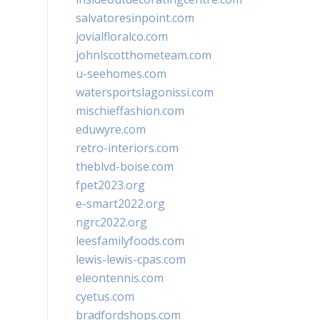
salvatoresinpoint.com
jovialfloralco.com
johnlscotthometeam.com
u-seehomes.com
watersportslagonissi.com
mischieffashion.com
eduwyre.com
retro-interiors.com
theblvd-boise.com
fpet2023.org
e-smart2022.org
ngrc2022.org
leesfamilyfoods.com
lewis-lewis-cpas.com
eleontennis.com
cyetus.com
bradfordshops.com