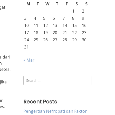
a
M
T
W
T
F
S
S
gat
1
2
3
4
5
6
7
8
9
10
11
12
13
14
15
16
17
18
19
20
21
22
23
24
25
26
27
28
29
30
31
a dari
« Mar
h
betes.
Search
jika
for:
in
Recent Posts
es.
Pengertian Nefropati dan Faktor