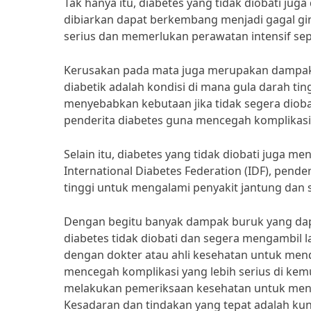
Tak hanya itu, diabetes yang tidak diobati ju
dibiarkan dapat berkembang menjadi gagal gin
serius dan memerlukan perawatan intensif sepert
Kerusakan pada mata juga merupakan dampak bu
diabetik adalah kondisi di mana gula darah t
menyebabkan kebutaan jika tidak segera dioba
penderita diabetes guna mencegah komplikasi y
Selain itu, diabetes yang tidak diobati juga m
International Diabetes Federation (IDF), pender
tinggi untuk mengalami penyakit jantung dan 
Dengan begitu banyak dampak buruk yang dapat
diabetes tidak diobati dan segera mengambil l
dengan dokter atau ahli kesehatan untuk me
mencegah komplikasi yang lebih serius di kemu
melakukan pemeriksaan kesehatan untuk meng
Kesadaran dan tindakan yang tepat adalah kun