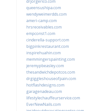
drjorgerico.com
queensushipa.com
wendyweimerdds.com
ameri-camp.com
hrsreceivables.com
empconst1.com
cinderella-support.com
bigpinkrestaurant.com
inspirehuahin.com
memmingerspainting.com
jeremypbeasley.com
thesandwichdepotcos.com
drgiggleshouseofpain.com
hotflashdesigns.com
garagenadeau.com
lifestylechauffeurservice.com
EverNewNails.com
insideoutdecoratingcentre.com