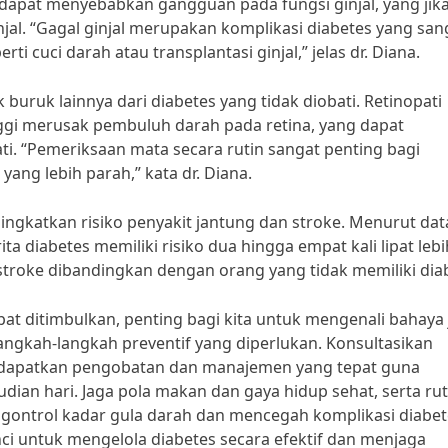
ga dapat menyebabkan gangguan pada fungsi ginjal, yang jik
jal. “Gagal ginjal merupakan komplikasi diabetes yang san
i cuci darah atau transplantasi ginjal,” jelas dr. Diana.
ruk lainnya dari diabetes yang tidak diobati. Retinopati
inggi merusak pembuluh darah pada retina, yang dapat
ti. “Pemeriksaan mata secara rutin sangat penting bagi
ang lebih parah,” kata dr. Diana.
eningkatkan risiko penyakit jantung dan stroke. Menurut dat
ita diabetes memiliki risiko dua hingga empat kali lipat lebi
stroke dibandingkan dengan orang yang tidak memiliki dia
 ditimbulkan, penting bagi kita untuk mengenali bahaya 
angkah-langkah preventif yang diperlukan. Konsultasikan
ndapatkan pengobatan dan manajemen yang tepat guna
dian hari. Jaga pola makan dan gaya hidup sehat, serta rut
ontrol kadar gula darah dan mencegah komplikasi diabet
ci untuk mengelola diabetes secara efektif dan menjaga