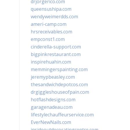
drjorgerico.com
queensushipa.com
wendyweimerdds.com
ameri-camp.com
hrsreceivables.com
empconst1.com
cinderella-support.com
bigpinkrestaurant.com
inspirehuahin.com
memmingerspainting.com
jeremypbeasley.com
thesandwichdepotcos.com
drgiggleshouseofpain.com
hotflashdesigns.com
garagenadeau.com
lifestylechauffeurservice.com
EverNewNails.com
insideoutdecoratingcentre.com