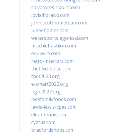
salvatoresinpoint.com
jovialfloralco.com
johnlscotthometeam.com
u-seehomes.com
watersportslagonissi.com
mischieffashion.com
eduwyre.com
retro-interiors.com
theblvd-boise.com
fpet2023.org
e-smart2022.org
ngrc2022.org
leesfamilyfoods.com
lewis-lewis-cpas.com
eleontennis.com
cyetus.com
bradfordshops.com