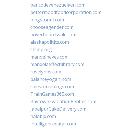
bancodevenezuelaen.com
bettermoodfoodcorporation.com
hingstonnt.com
chooseagender.com
hoverboardssale.com
alaskapolitics.com
stsmp.org
manoelneves.com
mandelaeffectlibrary.com
roselynns.com
balanceyoganj.com
salesforceblogs.com
TrainGames365.com
BaytownEvaCationRentals.com
JabalpurCakeDelivery.com
halobjd.com
intelligenceqatar.com