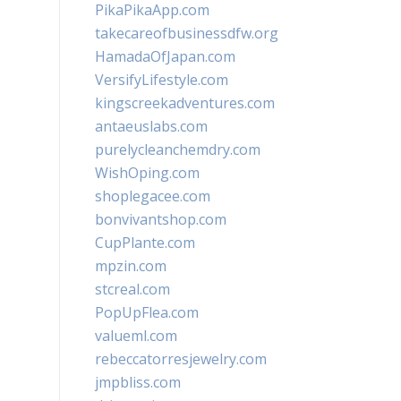
PikaPikaApp.com
takecareofbusinessdfw.org
HamadaOfJapan.com
VersifyLifestyle.com
kingscreekadventures.com
antaeuslabs.com
purelycleanchemdry.com
WishOping.com
shoplegacee.com
bonvivantshop.com
CupPlante.com
mpzin.com
stcreal.com
PopUpFlea.com
valueml.com
rebeccatorresjewelry.com
jmpbliss.com