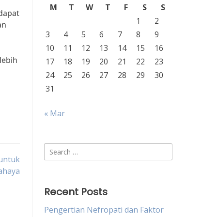
M
T
W
T
F
S
S
dapat
1
2
an
3
4
5
6
7
8
9
10
11
12
13
14
15
16
lebih
17
18
19
20
21
22
23
24
25
26
27
28
29
30
31
« Mar
Search
untuk
for:
ahaya
Recent Posts
Pengertian Nefropati dan Faktor