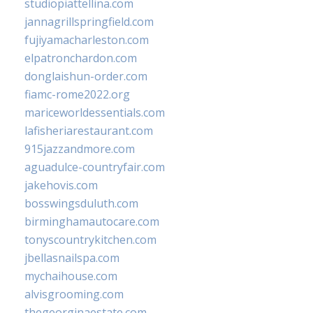
studiopiattellina.com
jannagrillspringfield.com
fujiyamacharleston.com
elpatronchardon.com
donglaishun-order.com
fiamc-rome2022.org
mariceworldessentials.com
lafisheriarestaurant.com
915jazzandmore.com
aguadulce-countryfair.com
jakehovis.com
bosswingsduluth.com
birminghamautocare.com
tonyscountrykitchen.com
jbellasnailspa.com
mychaihouse.com
alvisgrooming.com
thegeorginaestate.com