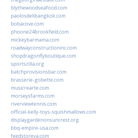
blythewoodseafood.com
paolosdelibangkok.com
bobacove.com
phoone24brookfield.com
mickeybarmama.com
roadwayconstructioninc.com
shopdragonflyboutique.com
sportszilla.org
batchprovisionsbar.com
brasserie-gobette.com
musicrearte.com
morseysfarms.com
riverviewtennis.com
official-kelly-toys-squishmallows.com
displaygardenonsuncrest.org
bbq-empire-usa.com
feedstoreva.com