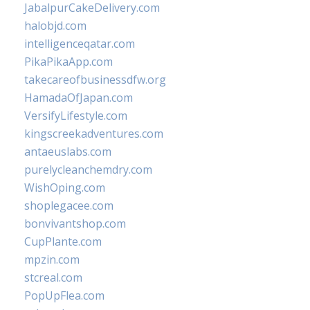
JabalpurCakeDelivery.com
halobjd.com
intelligenceqatar.com
PikaPikaApp.com
takecareofbusinessdfw.org
HamadaOfJapan.com
VersifyLifestyle.com
kingscreekadventures.com
antaeuslabs.com
purelycleanchemdry.com
WishOping.com
shoplegacee.com
bonvivantshop.com
CupPlante.com
mpzin.com
stcreal.com
PopUpFlea.com