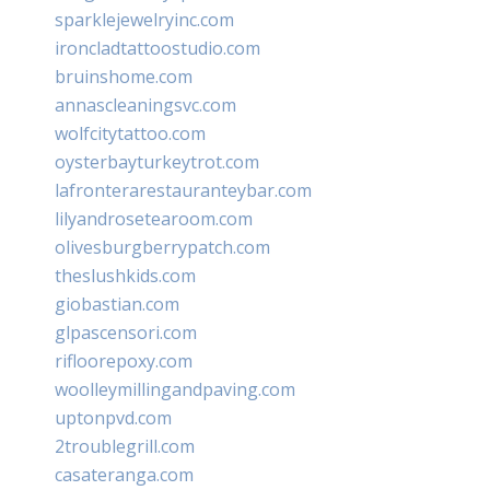
sparklejewelryinc.com
ironcladtattoostudio.com
bruinshome.com
annascleaningsvc.com
wolfcitytattoo.com
oysterbayturkeytrot.com
lafronterarestauranteybar.com
lilyandrosetearoom.com
olivesburgberrypatch.com
theslushkids.com
giobastian.com
glpascensori.com
rifloorepoxy.com
woolleymillingandpaving.com
uptonpvd.com
2troublegrill.com
casateranga.com