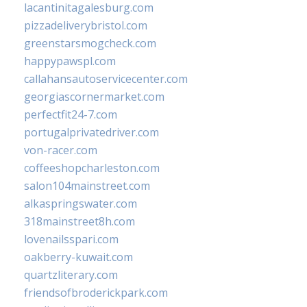
lacantinitagalesburg.com
pizzadeliverybristol.com
greenstarsmogcheck.com
happypawspl.com
callahansautoservicecenter.com
georgiascornermarket.com
perfectfit24-7.com
portugalprivatedriver.com
von-racer.com
coffeeshopcharleston.com
salon104mainstreet.com
alkaspringswater.com
318mainstreet8h.com
lovenailsspari.com
oakberry-kuwait.com
quartzliterary.com
friendsofbroderickpark.com