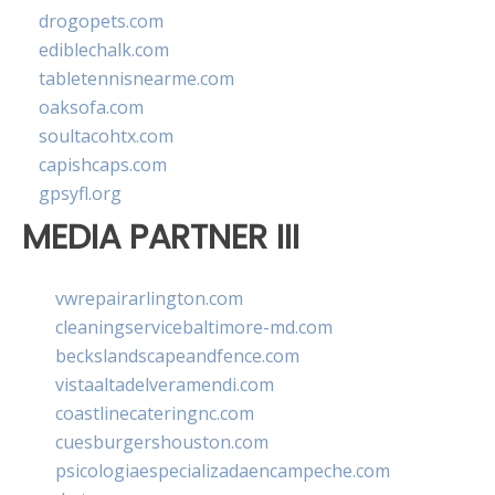
drogopets.com
ediblechalk.com
tabletennisnearme.com
oaksofa.com
soultacohtx.com
capishcaps.com
gpsyfl.org
MEDIA PARTNER III
vwrepairarlington.com
cleaningservicebaltimore-md.com
beckslandscapeandfence.com
vistaaltadelveramendi.com
coastlinecateringnc.com
cuesburgershouston.com
psicologiaespecializadaencampeche.com