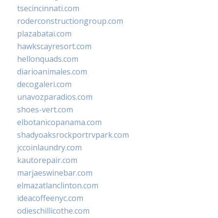
tsecincinnati.com
roderconstructiongroup.com
plazabatai.com
hawkscayresort.com
hellonquads.com
diarioanimales.com
decogaleri.com
unavozparadios.com
shoes-vert.com
elbotanicopanama.com
shadyoaksrockportrvpark.com
jccoinlaundry.com
kautorepair.com
marjaeswinebar.com
elmazatlanclinton.com
ideacoffeenyc.com
odieschillicothe.com