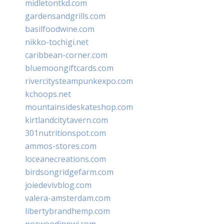
midletontkd.com
gardensandgrills.com
basilfoodwine.com
nikko-tochigi.net
caribbean-corner.com
bluemoongiftcards.com
rivercitysteampunkexpo.com
kchoops.net
mountainsideskateshop.com
kirtlandcitytavern.com
301nutritionspot.com
ammos-stores.com
loceanecreations.com
birdsongridgefarm.com
joiedevivblog.com
valera-amsterdam.com
libertybrandhemp.com
norwoodinnwi.com