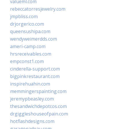
valueml.com
rebeccatorresjewelry.com
jmpbliss.com
drjorgerico.com
queensushipa.com
wendyweimerdds.com
ameri-camp.com
hrsreceivables.com
empconst1.com
cinderella-support.com
bigpinkrestaurant.com
inspirehuahin.com
memmingerspainting.com
jeremypbeasley.com
thesandwichdepotcos.com
drgiggleshouseofpain.com
hotflashdesigns.com
garagenadeau.com