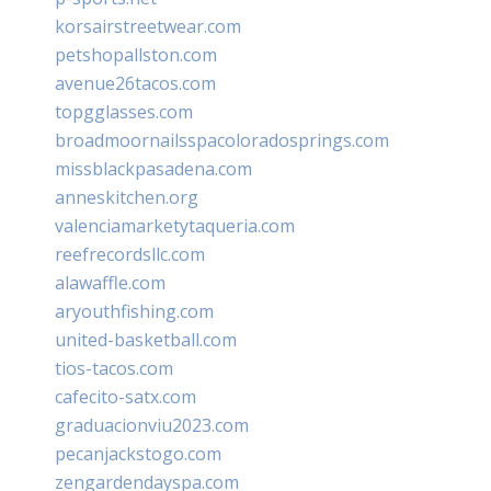
korsairstreetwear.com
petshopallston.com
avenue26tacos.com
topgglasses.com
broadmoornailsspacoloradosprings.com
missblackpasadena.com
anneskitchen.org
valenciamarketytaqueria.com
reefrecordsllc.com
alawaffle.com
aryouthfishing.com
united-basketball.com
tios-tacos.com
cafecito-satx.com
graduacionviu2023.com
pecanjackstogo.com
zengardendayspa.com