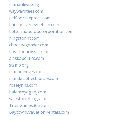
marianlives.org
waywardtees.com
pidfloorsexpress.com
bancodevenezuelaen.com
bettermoodfoodcorporation.com
hingstonnt.com
chooseagender.com
hoverboardssale.com
alaskapolitics.com
stsmp.org
manoelneves.com
mandelaeffectlibrary.com
roselynns.com
balanceyoganj.com
salesforceblogs.com
TrainGames365.com
BaytownEvaCationRentals.com