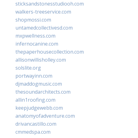
sticksandstonesstudiooh.com
walkers-treeservice.com
shopmossi.com
untamedcollectivesd.com
mxpwellness.com
infernocanine.com
thepaperhousecollection.com
allisonwillisholley.com
solslite.org
portwayinn.com
djmaddogmusic.com
thesoundarchitects.com
allin1roofing.com
keepjudgewebb.com
anatomyofadventure.com
drivancastillo.com
cmmedspa.com