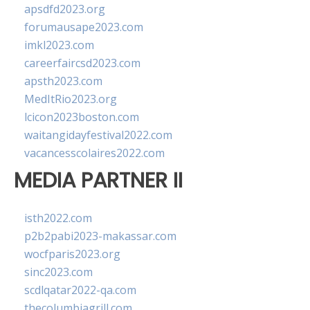
apsdfd2023.org
forumausape2023.com
imkl2023.com
careerfaircsd2023.com
apsth2023.com
MedItRio2023.org
lcicon2023boston.com
waitangidayfestival2022.com
vacancesscolaires2022.com
MEDIA PARTNER II
isth2022.com
p2b2pabi2023-makassar.com
wocfparis2023.org
sinc2023.com
scdlqatar2022-qa.com
thecolumbiagrill.com