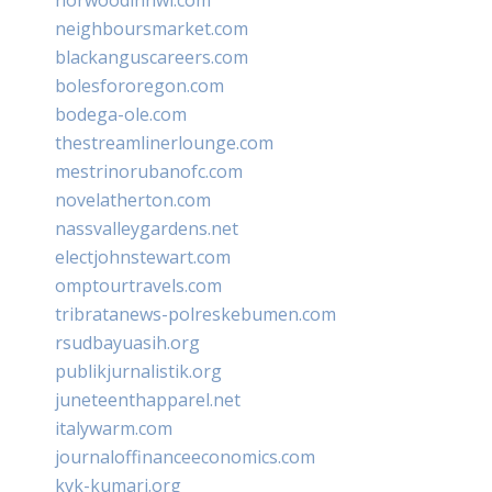
neighboursmarket.com
blackanguscareers.com
bolesfororegon.com
bodega-ole.com
thestreamlinerlounge.com
mestrinorubanofc.com
novelatherton.com
nassvalleygardens.net
electjohnstewart.com
omptourtravels.com
tribratanews-polreskebumen.com
rsudbayuasih.org
publikjurnalistik.org
juneteenthapparel.net
italywarm.com
journaloffinanceeconomics.com
kvk-kumari.org