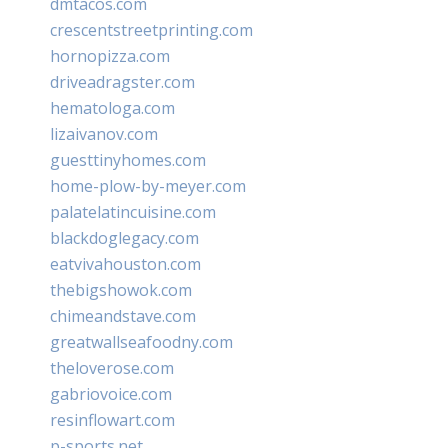
dmtacos.com
crescentstreetprinting.com
hornopizza.com
driveadragster.com
hematologa.com
lizaivanov.com
guesttinyhomes.com
home-plow-by-meyer.com
palatelatincuisine.com
blackdoglegacy.com
eatvivahouston.com
thebigshowok.com
chimeandstave.com
greatwallseafoodny.com
theloverose.com
gabriovoice.com
resinflowart.com
p-sports.net