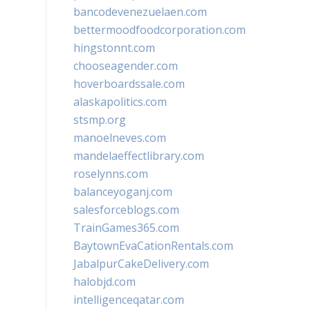
bancodevenezuelaen.com
bettermoodfoodcorporation.com
hingstonnt.com
chooseagender.com
hoverboardssale.com
alaskapolitics.com
stsmp.org
manoelneves.com
mandelaeffectlibrary.com
roselynns.com
balanceyoganj.com
salesforceblogs.com
TrainGames365.com
BaytownEvaCationRentals.com
JabalpurCakeDelivery.com
halobjd.com
intelligenceqatar.com