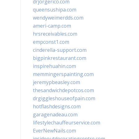
drjorgerico.com
queensushipa.com
wendyweimerdds.com
ameri-camp.com
hrsreceivables.com
empconst1.com
cinderella-support.com
bigpinkrestaurant.com
inspirehuahin.com
memmingerspainting.com
jeremypbeasley.com
thesandwichdepotcos.com
drgiggleshouseofpain.com
hotflashdesigns.com
garagenadeau.com
lifestylechauffeurservice.com
EverNewNails.com
insideoutdecoratingcentre.com