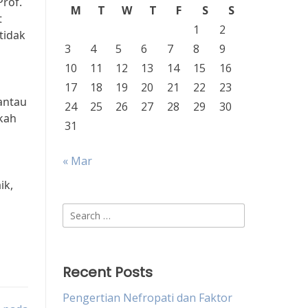
Prof.
M
T
W
T
F
S
S
t
1
2
tidak
3
4
5
6
7
8
9
10
11
12
13
14
15
16
17
18
19
20
21
22
23
antau
24
25
26
27
28
29
30
gkah
31
« Mar
ik,
Search
for:
Recent Posts
Pengertian Nefropati dan Faktor