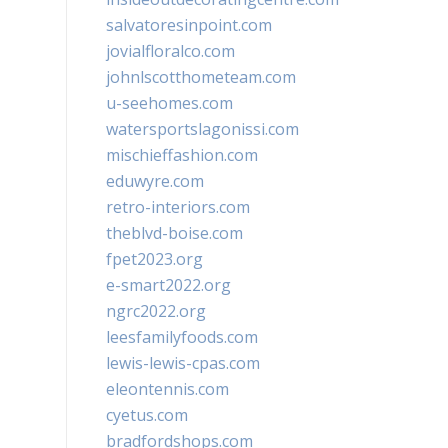
salvatoresinpoint.com
jovialfloralco.com
johnlscotthometeam.com
u-seehomes.com
watersportslagonissi.com
mischieffashion.com
eduwyre.com
retro-interiors.com
theblvd-boise.com
fpet2023.org
e-smart2022.org
ngrc2022.org
leesfamilyfoods.com
lewis-lewis-cpas.com
eleontennis.com
cyetus.com
bradfordshops.com