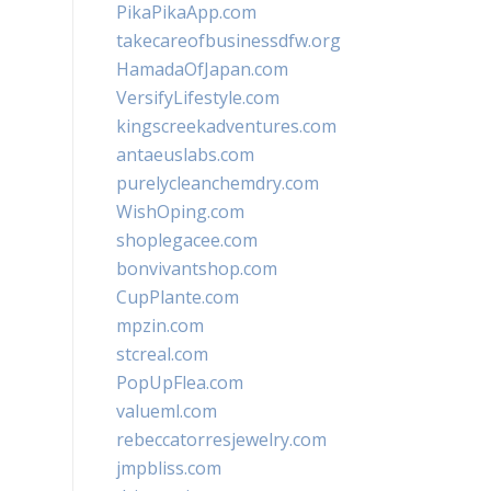
PikaPikaApp.com
takecareofbusinessdfw.org
HamadaOfJapan.com
VersifyLifestyle.com
kingscreekadventures.com
antaeuslabs.com
purelycleanchemdry.com
WishOping.com
shoplegacee.com
bonvivantshop.com
CupPlante.com
mpzin.com
stcreal.com
PopUpFlea.com
valueml.com
rebeccatorresjewelry.com
jmpbliss.com