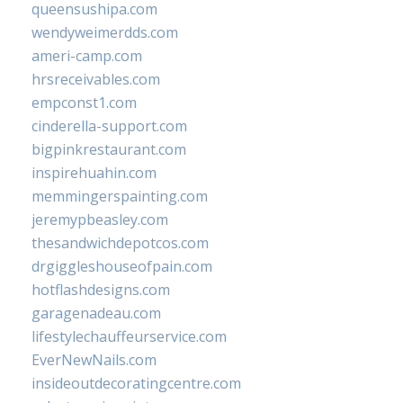
queensushipa.com
wendyweimerdds.com
ameri-camp.com
hrsreceivables.com
empconst1.com
cinderella-support.com
bigpinkrestaurant.com
inspirehuahin.com
memmingerspainting.com
jeremypbeasley.com
thesandwichdepotcos.com
drgiggleshouseofpain.com
hotflashdesigns.com
garagenadeau.com
lifestylechauffeurservice.com
EverNewNails.com
insideoutdecoratingcentre.com