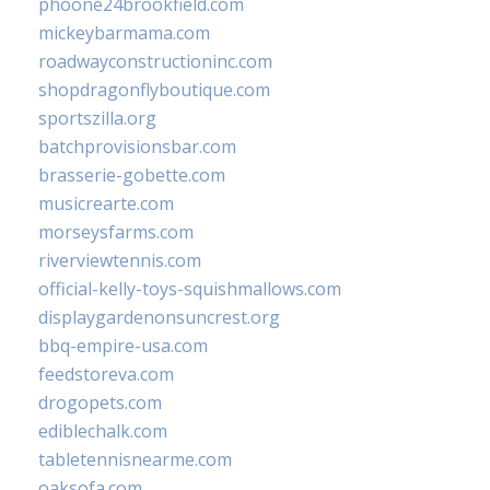
phoone24brookfield.com
mickeybarmama.com
roadwayconstructioninc.com
shopdragonflyboutique.com
sportszilla.org
batchprovisionsbar.com
brasserie-gobette.com
musicrearte.com
morseysfarms.com
riverviewtennis.com
official-kelly-toys-squishmallows.com
displaygardenonsuncrest.org
bbq-empire-usa.com
feedstoreva.com
drogopets.com
ediblechalk.com
tabletennisnearme.com
oaksofa.com