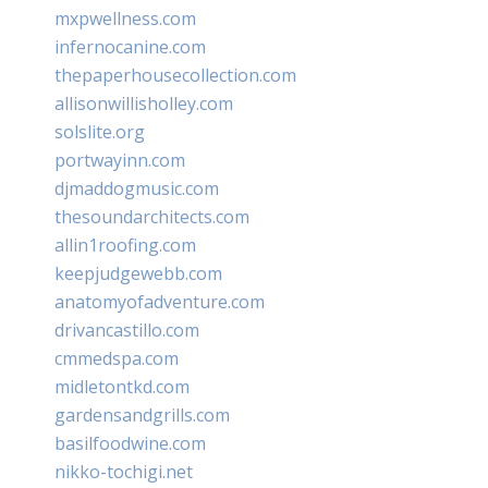
mxpwellness.com
infernocanine.com
thepaperhousecollection.com
allisonwillisholley.com
solslite.org
portwayinn.com
djmaddogmusic.com
thesoundarchitects.com
allin1roofing.com
keepjudgewebb.com
anatomyofadventure.com
drivancastillo.com
cmmedspa.com
midletontkd.com
gardensandgrills.com
basilfoodwine.com
nikko-tochigi.net