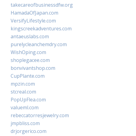
takecareofbusinessdfw.org
HamadaOfJapan.com
VersifyLifestyle.com
kingscreekadventures.com
antaeuslabs.com
purelycleanchemdry.com
WishOping.com
shoplegacee.com
bonvivantshop.com
CupPlante.com
mpzin.com
stcreal.com
PopUpFlea.com
valueml.com
rebeccatorresjewelry.com
jmpbliss.com
drjorgerico.com