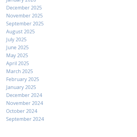
December 2025
November 2025
September 2025
August 2025
July 2025
June 2025
May 2025
April 2025
March 2025
February 2025
January 2025
December 2024
November 2024
October 2024
September 2024