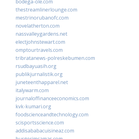
bodega-ole.com
thestreamlinerlounge.com
mestrinorubanofc.com
novelatherton.com
nassvalleygardens.net
electjohnstewart.com
omptourtravels.com
tribratanews-polreskebumen.com
rsudbayuasih.org
publikjurnalistik.org
juneteenthapparel.net
italywarm.com
journaloffinanceeconomics.com
kvk-kumari.org
foodscienceandtechnology.com
scisportsscience.com
addisababacuisineaz.com
burgerimcamas.com