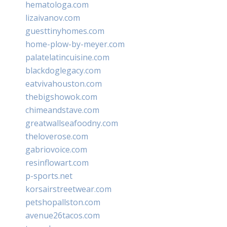
hematologa.com
lizaivanov.com
guesttinyhomes.com
home-plow-by-meyer.com
palatelatincuisine.com
blackdoglegacy.com
eatvivahouston.com
thebigshowok.com
chimeandstave.com
greatwallseafoodny.com
theloverose.com
gabriovoice.com
resinflowart.com
p-sports.net
korsairstreetwear.com
petshopallston.com
avenue26tacos.com