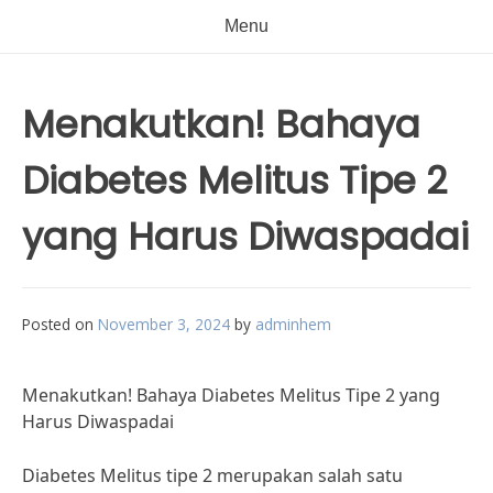
Menu
Menakutkan! Bahaya
Diabetes Melitus Tipe 2
yang Harus Diwaspadai
Posted on
November 3, 2024
by
adminhem
Menakutkan! Bahaya Diabetes Melitus Tipe 2 yang
Harus Diwaspadai
Diabetes Melitus tipe 2 merupakan salah satu