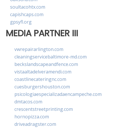
soultacohtx.com
capishcaps.com
gpsyfl.org
MEDIA PARTNER III
vwrepairarlington.com
cleaningservicebaltimore-md.com
beckslandscapeandfence.com
vistaaltadelveramendi.com
coastlinecateringnc.com
cuesburgershouston.com
psicologiaespecializadaencampeche.com
dmtacos.com
crescentstreetprinting.com
hornopizza.com
driveadragster.com