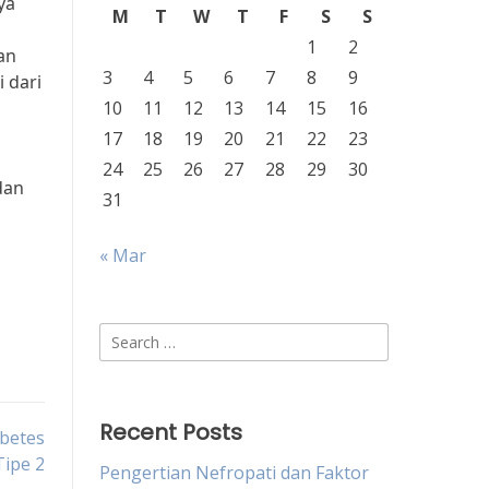
ya
M
T
W
T
F
S
S
1
2
an
3
4
5
6
7
8
9
 dari
10
11
12
13
14
15
16
17
18
19
20
21
22
23
24
25
26
27
28
29
30
dan
31
« Mar
Search
for:
Recent Posts
betes
Tipe 2
Pengertian Nefropati dan Faktor