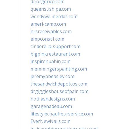
drjorgerico.com
queensushipa.com
wendyweimerdds.com
ameri-camp.com
hrsreceivables.com
empconst1.com
cinderella-support.com
bigpinkrestaurant.com
inspirehuahin.com
memmingerspainting.com
jeremypbeasley.com
thesandwichdepotcos.com
drgiggleshouseofpain.com
hotflashdesigns.com
garagenadeau.com
lifestylechauffeurservice.com
EverNewNails.com
insideoutdecoratingcentre.com