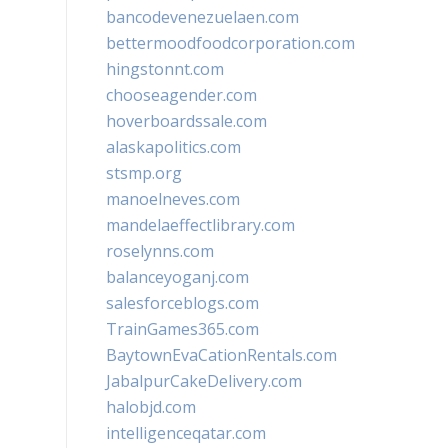
bancodevenezuelaen.com
bettermoodfoodcorporation.com
hingstonnt.com
chooseagender.com
hoverboardssale.com
alaskapolitics.com
stsmp.org
manoelneves.com
mandelaeffectlibrary.com
roselynns.com
balanceyoganj.com
salesforceblogs.com
TrainGames365.com
BaytownEvaCationRentals.com
JabalpurCakeDelivery.com
halobjd.com
intelligenceqatar.com