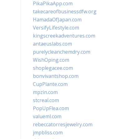
PikaPikaApp.com
takecareofbusinessdfw.org
HamadaOfJapan.com
VersifyLifestyle.com
kingscreekadventures.com
antaeuslabs.com
purelycleanchemdry.com
WishOping.com
shoplegacee.com
bonvivantshop.com
CupPlante.com
mpzin.com
stcreal.com
PopUpFlea.com
valueml.com
rebeccatorresjewelry.com
jmpbliss.com