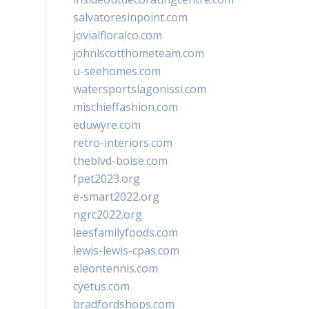
salvatoresinpoint.com
jovialfloralco.com
johnlscotthometeam.com
u-seehomes.com
watersportslagonissi.com
mischieffashion.com
eduwyre.com
retro-interiors.com
theblvd-boise.com
fpet2023.org
e-smart2022.org
ngrc2022.org
leesfamilyfoods.com
lewis-lewis-cpas.com
eleontennis.com
cyetus.com
bradfordshops.com