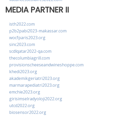
MEDIA PARTNER II
isth2022.com
p2b2pabi2023-makassar.com
wocfparis2023.org
sinc2023.com
scdlqatar2022-qa.com
thecolumbiagrill.com
provisionscheeseandwineshoppe.com
khedi2023.org
akademikgeriatri2023.org
marmarapediatri2023.org
emchie2023.org
girisimselradyoloji2022.org
utcd2022.org
biosensor2022.org