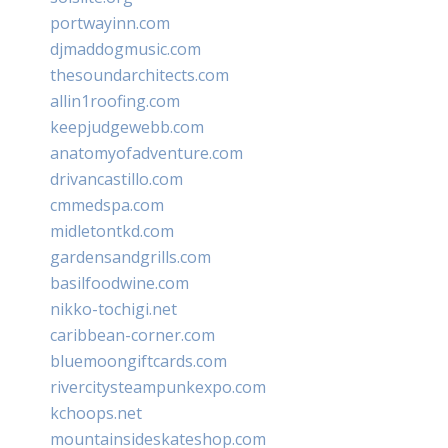
portwayinn.com
djmaddogmusic.com
thesoundarchitects.com
allin1roofing.com
keepjudgewebb.com
anatomyofadventure.com
drivancastillo.com
cmmedspa.com
midletontkd.com
gardensandgrills.com
basilfoodwine.com
nikko-tochigi.net
caribbean-corner.com
bluemoongiftcards.com
rivercitysteampunkexpo.com
kchoops.net
mountainsideskateshop.com