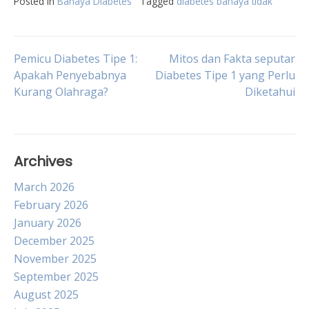
Posted in
Bahaya Diabetes
Tagged
diabetes bahaya tidak
Post
Pemicu Diabetes Tipe 1:
Mitos dan Fakta seputar
Apakah Penyebabnya
Diabetes Tipe 1 yang Perlu
Kurang Olahraga?
Diketahui
navigation
Archives
March 2026
February 2026
January 2026
December 2025
November 2025
September 2025
August 2025