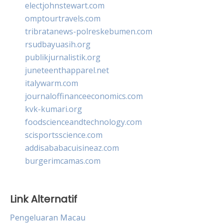
electjohnstewart.com
omptourtravels.com
tribratanews-polreskebumen.com
rsudbayuasih.org
publikjurnalistik.org
juneteenthapparel.net
italywarm.com
journaloffinanceeconomics.com
kvk-kumari.org
foodscienceandtechnology.com
scisportsscience.com
addisababacuisineaz.com
burgerimcamas.com
Link Alternatif
Pengeluaran Macau