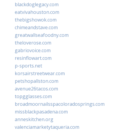
blackdoglegacy.com
eatvivahouston.com
thebigshowok.com
chimeandstave.com
greatwallseafoodny.com
theloverose.com
gabriovoice.com
resinflowart.com
p-sports.net
korsairstreetwear.com
petshopallston.com
avenue26tacos.com
topgglasses.com
broadmoornailsspacoloradosprings.com
missblackpasadena.com
anneskitchen.org
valenciamarketytaqueria.com