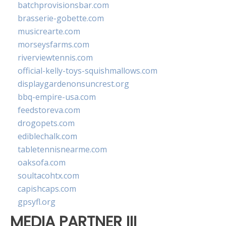
batchprovisionsbar.com
brasserie-gobette.com
musicrearte.com
morseysfarms.com
riverviewtennis.com
official-kelly-toys-squishmallows.com
displaygardenonsuncrest.org
bbq-empire-usa.com
feedstoreva.com
drogopets.com
ediblechalk.com
tabletennisnearme.com
oaksofa.com
soultacohtx.com
capishcaps.com
gpsyfl.org
MEDIA PARTNER III