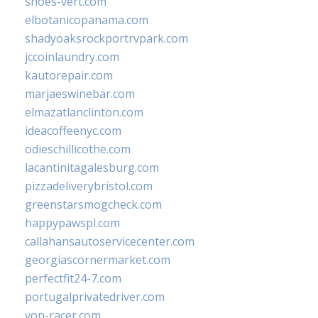
shoes-vert.com
elbotanicopanama.com
shadyoaksrockportrvpark.com
jccoinlaundry.com
kautorepair.com
marjaeswinebar.com
elmazatlanclinton.com
ideacoffeenyc.com
odieschillicothe.com
lacantinitagalesburg.com
pizzadeliverybristol.com
greenstarsmogcheck.com
happypawspl.com
callahansautoservicecenter.com
georgiascornermarket.com
perfectfit24-7.com
portugalprivatedriver.com
von-racer.com