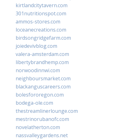
kirtlandcitytavern.com
301nutritionspot.com
ammos-stores.com
loceanecreations.com
birdsongridgefarm.com
joiedevivblog.com
valera-amsterdam.com
libertybrandhemp.com
norwoodinnwi.com
neighboursmarket.com
blackanguscareers.com
bolesfororegon.com
bodega-ole.com
thestreamlinerlounge.com
mestrinorubanofc.com
novelatherton.com
nassvalleygardens.net