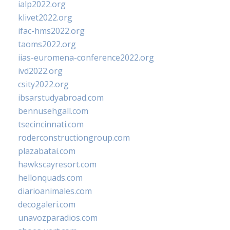
ialp2022.org
klivet2022.org
ifac-hms2022.org
taoms2022.org
iias-euromena-conference2022.org
ivd2022.org
csity2022.org
ibsarstudyabroad.com
bennusehgall.com
tsecincinnati.com
roderconstructiongroup.com
plazabatai.com
hawkscayresort.com
hellonquads.com
diarioanimales.com
decogaleri.com
unavozparadios.com