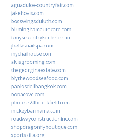
aguadulce-countryfair.com
jakehovis.com
bosswingsduluth.com
birminghamautocare.com
tonyscountrykitchen.com
jbellasnailspa.com
mychaihouse.com
alvisgrooming.com
thegeorginaestate.com
blythewoodseafood.com
paolosdelibangkok.com
bobacove.com
phoone24brookfield.com
mickeybarmama.com
roadwayconstructioninc.com
shopdragonflyboutique.com
sportszilla.org