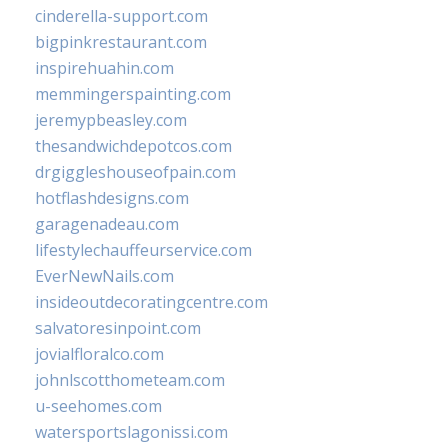
cinderella-support.com
bigpinkrestaurant.com
inspirehuahin.com
memmingerspainting.com
jeremypbeasley.com
thesandwichdepotcos.com
drgiggleshouseofpain.com
hotflashdesigns.com
garagenadeau.com
lifestylechauffeurservice.com
EverNewNails.com
insideoutdecoratingcentre.com
salvatoresinpoint.com
jovialfloralco.com
johnlscotthometeam.com
u-seehomes.com
watersportslagonissi.com