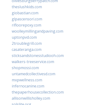
olivesburgberrypatch.com
theslushkids.com
giobastian.com
glpascensori.com
rifloorepoxy.com
woolleymillingandpaving.com
uptonpvd.com
2troublegrill.com
casateranga.com
sticksandstonesstudiooh.com
walkers-treeservice.com
shopmossi.com
untamedcollectivesd.com
mxpwellness.com
infernocanine.com
thepaperhousecollection.com
allisonwillisholley.com
solslite.org