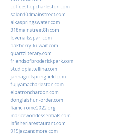
coffeeshopcharleston.com
salon104mainstreet.com
alkaspringswater.com
318mainstreet8h.com
lovenailsspari.com
oakberry-kuwait.com
quartzliterary.com
friendsofbroderickpark.com
studiopiattellina.com
jannagrillspringfield.com
fujiyamacharleston.com
elpatronchardon.com
donglaishun-order.com
fiamc-rome2022.org
mariceworldessentials.com
lafisheriarestaurant.com
915jazzandmore.com