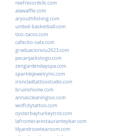
reefrecordsllc.com
alawaffle.com
aryouthfishing.com
united-basketball.com
tios-tacos.com
cafecito-satx.com
graduacionviu2023.com
pecanjackstogo.com
zengardendayspa.com
sparklejewelryinc.com
ironcladtattoostudio.com
bruinshome.com
annascleaningsvc.com
wolfcitytattoo.com
oysterbayturkeytrot.com
lafronterarestauranteybar.com
lilyandrosetearoom.com