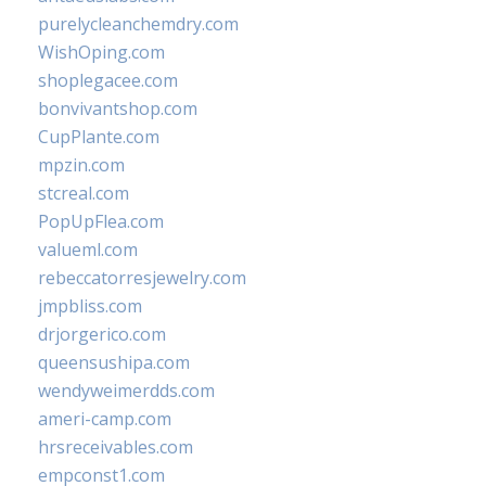
purelycleanchemdry.com
WishOping.com
shoplegacee.com
bonvivantshop.com
CupPlante.com
mpzin.com
stcreal.com
PopUpFlea.com
valueml.com
rebeccatorresjewelry.com
jmpbliss.com
drjorgerico.com
queensushipa.com
wendyweimerdds.com
ameri-camp.com
hrsreceivables.com
empconst1.com