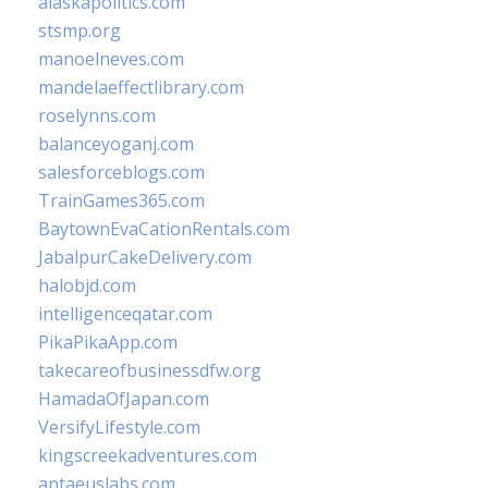
alaskapolitics.com
stsmp.org
manoelneves.com
mandelaeffectlibrary.com
roselynns.com
balanceyoganj.com
salesforceblogs.com
TrainGames365.com
BaytownEvaCationRentals.com
JabalpurCakeDelivery.com
halobjd.com
intelligenceqatar.com
PikaPikaApp.com
takecareofbusinessdfw.org
HamadaOfJapan.com
VersifyLifestyle.com
kingscreekadventures.com
antaeuslabs.com