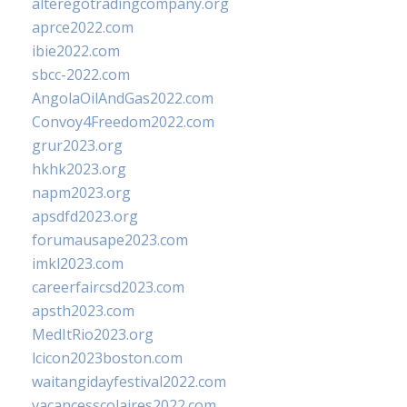
alteregotradingcompany.org
aprce2022.com
ibie2022.com
sbcc-2022.com
AngolaOilAndGas2022.com
Convoy4Freedom2022.com
grur2023.org
hkhk2023.org
napm2023.org
apsdfd2023.org
forumausape2023.com
imkl2023.com
careerfaircsd2023.com
apsth2023.com
MedItRio2023.org
lcicon2023boston.com
waitangidayfestival2022.com
vacancesscolaires2022.com