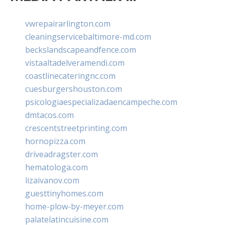
vwrepairarlington.com
cleaningservicebaltimore-md.com
beckslandscapeandfence.com
vistaaltadelveramendi.com
coastlinecateringnc.com
cuesburgershouston.com
psicologiaespecializadaencampeche.com
dmtacos.com
crescentstreetprinting.com
hornopizza.com
driveadragster.com
hematologa.com
lizaivanov.com
guesttinyhomes.com
home-plow-by-meyer.com
palatelatincuisine.com