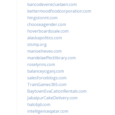
bancodevenezuelaen.com
bettermoodfoodcorporation.com
hingstonnt.com
chooseagender.com
hoverboardssale.com
alaskapolitics.com
stsmp.org
manoelneves.com
mandelaeffectlibrary.com
roselynns.com
balanceyoganj.com
salesforceblogs.com
TrainGames365.com
BaytownEvaCationRentals.com
JabalpurCakeDelivery.com
halobjd.com
intelligenceqatar.com