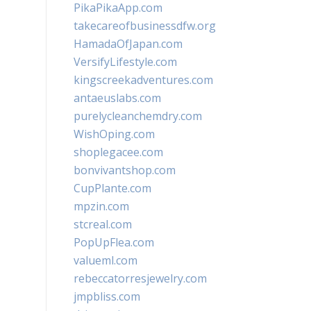
PikaPikaApp.com
takecareofbusinessdfw.org
HamadaOfJapan.com
VersifyLifestyle.com
kingscreekadventures.com
antaeuslabs.com
purelycleanchemdry.com
WishOping.com
shoplegacee.com
bonvivantshop.com
CupPlante.com
mpzin.com
stcreal.com
PopUpFlea.com
valueml.com
rebeccatorresjewelry.com
jmpbliss.com