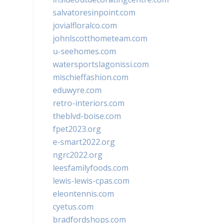
salvatoresinpoint.com
jovialfloralco.com
johnlscotthometeam.com
u-seehomes.com
watersportslagonissi.com
mischieffashion.com
eduwyre.com
retro-interiors.com
theblvd-boise.com
fpet2023.org
e-smart2022.org
ngrc2022.org
leesfamilyfoods.com
lewis-lewis-cpas.com
eleontennis.com
cyetus.com
bradfordshops.com