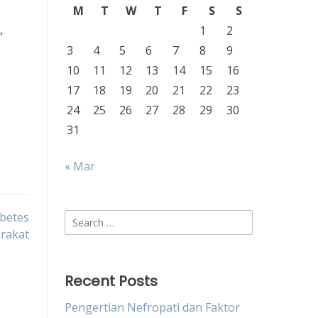
M
T
W
T
F
S
S
1
2
”
3
4
5
6
7
8
9
10
11
12
13
14
15
16
17
18
19
20
21
22
23
24
25
26
27
28
29
30
31
« Mar
betes
Search
rakat
for:
Recent Posts
Pengertian Nefropati dan Faktor