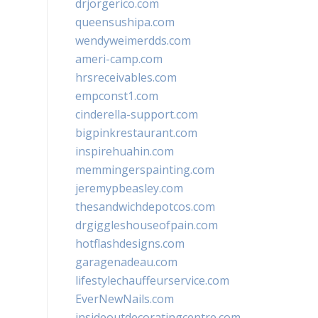
drjorgerico.com
queensushipa.com
wendyweimerdds.com
ameri-camp.com
hrsreceivables.com
empconst1.com
cinderella-support.com
bigpinkrestaurant.com
inspirehuahin.com
memmingerspainting.com
jeremypbeasley.com
thesandwichdepotcos.com
drgiggleshouseofpain.com
hotflashdesigns.com
garagenadeau.com
lifestylechauffeurservice.com
EverNewNails.com
insideoutdecoratingcentre.com