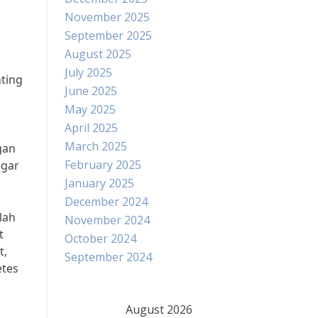
November 2025
September 2025
August 2025
July 2025
nting
June 2025
May 2025
April 2025
March 2025
gan
February 2025
agar
January 2025
December 2024
lah
November 2024
t
October 2024
t,
September 2024
etes
August 2026