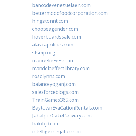
bancodevenezuelaen.com
bettermoodfoodcorporation.com
hingstonnt.com
chooseagender.com
hoverboardssale.com
alaskapolitics.com
stsmp.org
manoelneves.com
mandelaeffectlibrary.com
roselynns.com
balanceyoganj.com
salesforceblogs.com
TrainGames365.com
BaytownEvaCationRentals.com
JabalpurCakeDelivery.com
halobjd.com
intelligenceqatar.com