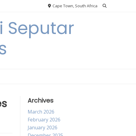
Cape Town, South Africa
 Seputar
s
es
Archives
March 2026
February 2026
January 2026
December 2025