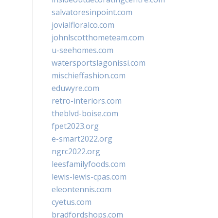
salvatoresinpoint.com
jovialfloralco.com
johnlscotthometeam.com
u-seehomes.com
watersportslagonissi.com
mischieffashion.com
eduwyre.com
retro-interiors.com
theblvd-boise.com
fpet2023.org
e-smart2022.org
ngrc2022.org
leesfamilyfoods.com
lewis-lewis-cpas.com
eleontennis.com
cyetus.com
bradfordshops.com