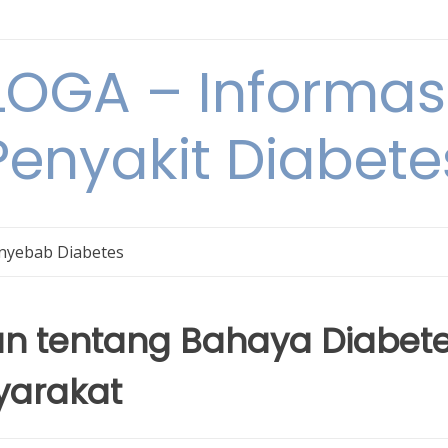
OGA – Informasi
Penyakit Diabete
nyebab Diabetes
an tentang Bahaya Diabet
syarakat