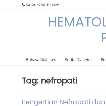
Skip
Call Us: +2782 444 YEAH
to
content
HEMATOL
Bahaya Diabetes
Berita Diabetes
Pe
Tag:
nefropati
Pengertian Nefropati da