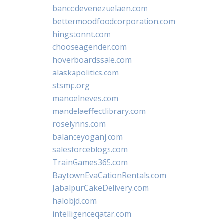
bancodevenezuelaen.com
bettermoodfoodcorporation.com
hingstonnt.com
chooseagender.com
hoverboardssale.com
alaskapolitics.com
stsmp.org
manoelneves.com
mandelaeffectlibrary.com
roselynns.com
balanceyoganj.com
salesforceblogs.com
TrainGames365.com
BaytownEvaCationRentals.com
JabalpurCakeDelivery.com
halobjd.com
intelligenceqatar.com