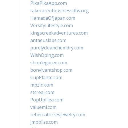
PikaPikaApp.com
takecareofbusinessdfw.org
HamadaOfJapan.com
VersifyLifestyle.com
kingscreekadventures.com
antaeuslabs.com
purelycleanchemdry.com
WishOping.com
shoplegacee.com
bonvivantshop.com
CupPlante.com
mpzin.com
stcreal.com
PopUpFlea.com
valueml.com
rebeccatorresjewelry.com
jmpbliss.com