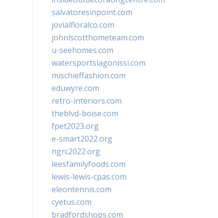
salvatoresinpoint.com
jovialfloralco.com
johnlscotthometeam.com
u-seehomes.com
watersportslagonissi.com
mischieffashion.com
eduwyre.com
retro-interiors.com
theblvd-boise.com
fpet2023.org
e-smart2022.org
ngrc2022.org
leesfamilyfoods.com
lewis-lewis-cpas.com
eleontennis.com
cyetus.com
bradfordshops.com