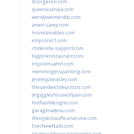
drjorgerico.com
queensushipa.com
wendyweimerdds.com
ameri-camp.com
hrsreceivables.com
empconst1.com
cinderella-support.com
bigpinkrestaurant.com
inspirehuahin.com
memmingerspainting.com
jeremypbeasley.com
thesandwichdepotcos.com
drgiggleshouseofpain.com
hotflashdesigns.com
garagenadeau.com
lifestylechauffeurservice.com
EverNewNails.com
insideoutdecoratingcentre.com