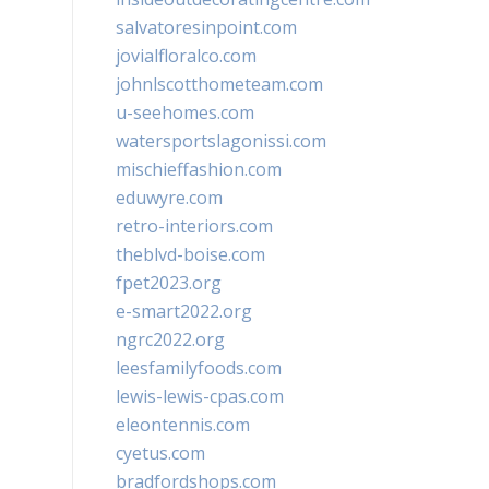
salvatoresinpoint.com
jovialfloralco.com
johnlscotthometeam.com
u-seehomes.com
watersportslagonissi.com
mischieffashion.com
eduwyre.com
retro-interiors.com
theblvd-boise.com
fpet2023.org
e-smart2022.org
ngrc2022.org
leesfamilyfoods.com
lewis-lewis-cpas.com
eleontennis.com
cyetus.com
bradfordshops.com