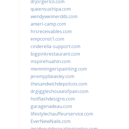
drjorgerico.com
queensushipa.com
wendyweimerdds.com
ameri-camp.com
hrsreceivables.com
empconst1.com
cinderella-support.com
bigpinkrestaurant.com
inspirehuahin.com
memmingerspainting.com
jeremypbeasley.com
thesandwichdepotcos.com
drgiggleshouseofpain.com
hotflashdesigns.com
garagenadeau.com
lifestylechauffeurservice.com
EverNewNails.com
insideoutdecoratingcentre.com