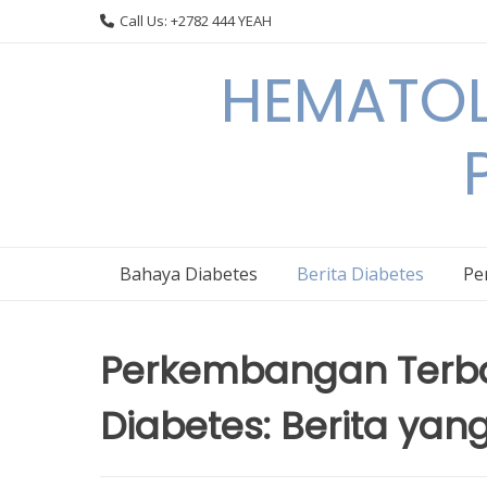
Skip
Call Us: +2782 444 YEAH
to
content
HEMATOL
Bahaya Diabetes
Berita Diabetes
Pe
Perkembangan Terba
Diabetes: Berita yan