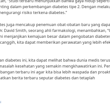
askan, “Studi terbaru menunjukkan bahwa gaya hidup seperti
enting dalam perkembangan diabetes tipe 2. Dengan melak
engurangi risiko terkena diabetes.”
etes juga mencakup penemuan obat-obatan baru yang dapa
. David Smith, seorang ahli farmakologi, menambahkan, “
ni menjanjikan kemajuan besar dalam pengobatan diabetes
nggih, kita dapat memberikan perawatan yang lebih efek
 diabetes ini, kita dapat melihat bahwa dunia medis teru
masalah kesehatan yang semakin mengkhawatirkan ini. Pe
angan terbaru ini agar kita bisa lebih waspada dan proakt
watkan berita terbaru seputar diabetes dan tetaplah
i