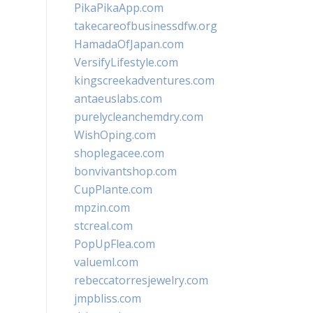
PikaPikaApp.com
takecareofbusinessdfw.org
HamadaOfJapan.com
VersifyLifestyle.com
kingscreekadventures.com
antaeuslabs.com
purelycleanchemdry.com
WishOping.com
shoplegacee.com
bonvivantshop.com
CupPlante.com
mpzin.com
stcreal.com
PopUpFlea.com
valueml.com
rebeccatorresjewelry.com
jmpbliss.com