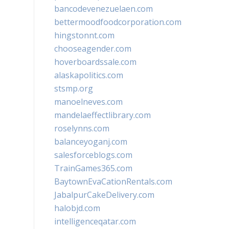
bancodevenezuelaen.com
bettermoodfoodcorporation.com
hingstonnt.com
chooseagender.com
hoverboardssale.com
alaskapolitics.com
stsmp.org
manoelneves.com
mandelaeffectlibrary.com
roselynns.com
balanceyoganj.com
salesforceblogs.com
TrainGames365.com
BaytownEvaCationRentals.com
JabalpurCakeDelivery.com
halobjd.com
intelligenceqatar.com