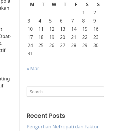
 pola
M
T
W
T
F
S
S
ukan
1
2
3
4
5
6
7
8
9
10
11
12
13
14
15
16
t
Obat-
17
18
19
20
21
22
23
.
24
25
26
27
28
29
30
tif
31
« Mar
s
nting
if
Search
for:
Recent Posts
Pengertian Nefropati dan Faktor