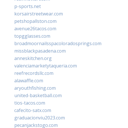
p-sports.net
korsairstreetwear.com
petshopallston.com
avenue26tacos.com
topgglasses.com
broadmoornailsspacoloradosprings.com
missblackpasadena.com
anneskitchen.org
valenciamarketytaqueria.com
reefrecordsllc.com
alawaffle.com
aryouthfishing.com
united-basketball.com
tios-tacos.com
cafecito-satx.com
graduacionviu2023.com
pecanjackstogo.com