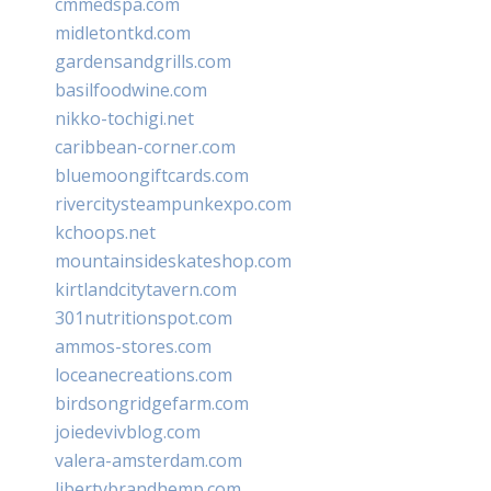
cmmedspa.com
midletontkd.com
gardensandgrills.com
basilfoodwine.com
nikko-tochigi.net
caribbean-corner.com
bluemoongiftcards.com
rivercitysteampunkexpo.com
kchoops.net
mountainsideskateshop.com
kirtlandcitytavern.com
301nutritionspot.com
ammos-stores.com
loceanecreations.com
birdsongridgefarm.com
joiedevivblog.com
valera-amsterdam.com
libertybrandhemp.com