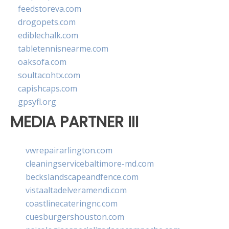
feedstoreva.com
drogopets.com
ediblechalk.com
tabletennisnearme.com
oaksofa.com
soultacohtx.com
capishcaps.com
gpsyfl.org
MEDIA PARTNER III
vwrepairarlington.com
cleaningservicebaltimore-md.com
beckslandscapeandfence.com
vistaaltadelveramendi.com
coastlinecateringnc.com
cuesburgershouston.com