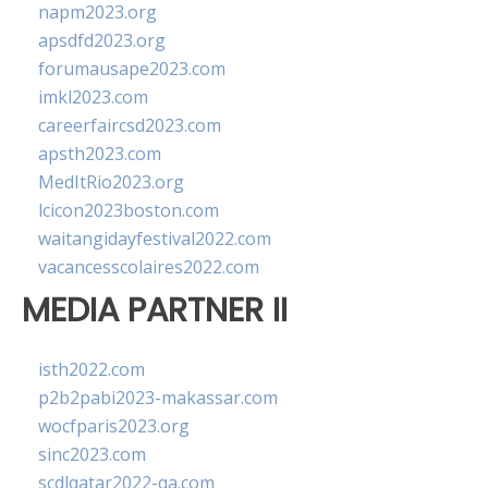
napm2023.org
apsdfd2023.org
forumausape2023.com
imkl2023.com
careerfaircsd2023.com
apsth2023.com
MedItRio2023.org
lcicon2023boston.com
waitangidayfestival2022.com
vacancesscolaires2022.com
MEDIA PARTNER II
isth2022.com
p2b2pabi2023-makassar.com
wocfparis2023.org
sinc2023.com
scdlqatar2022-qa.com