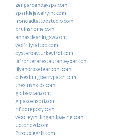
zengardendayspa.com
sparklejewelryinc.com
ironcladtattoostudio.com
bruinshome.com
annascleaningsvc.com
wolfcitytattoo.com
oysterbayturkeytrot.com
lafronterarestauranteybar.com
lilyandrosetearoom.com
olivesburgberrypatch.com
theslushkids.com
giobastian.com
glpascensori.com
rifloorepoxy.com
woolleymillingandpaving.com
uptonpvd.com
2troublegrill.com