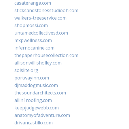
casateranga.com
sticksandstonesstudiooh.com
walkers-treeservice.com
shopmossi.com
untamedcollectivesd.com
mxpwellness.com
infernocanine.com
thepaperhousecollection.com
allisonwillisholley.com
solslite.org
portwayinn.com
djmaddogmusic.com
thesoundarchitects.com
allin1roofing.com
keepjudgewebb.com
anatomyofadventure.com
drivancastillo.com