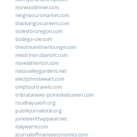
norwoodinnwi.com
neighboursmarket.com
blackanguscareers.com
bolesfororegon.com
bodega-ole.com
thestreamlinerlounge.com
mestrinorubanofc.com
novelatherton.com
nassvalleygardens.net
electjohnstewart.com
omptourtravels.com
tribratanews-polreskebumen.com
rsudbayuasih.org
publikjurnalistik.org
juneteenthapparel.net
italywarm.com
journaloffinanceeconomics.com