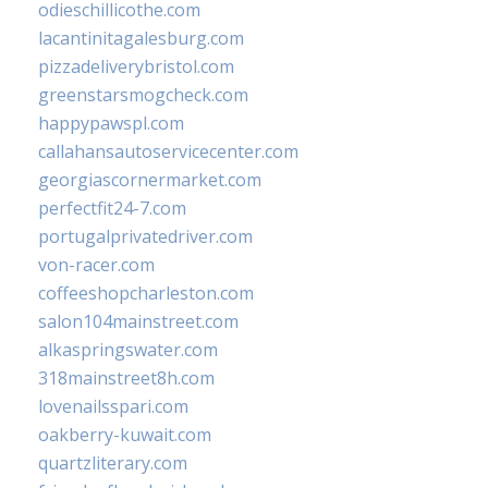
odieschillicothe.com
lacantinitagalesburg.com
pizzadeliverybristol.com
greenstarsmogcheck.com
happypawspl.com
callahansautoservicecenter.com
georgiascornermarket.com
perfectfit24-7.com
portugalprivatedriver.com
von-racer.com
coffeeshopcharleston.com
salon104mainstreet.com
alkaspringswater.com
318mainstreet8h.com
lovenailsspari.com
oakberry-kuwait.com
quartzliterary.com