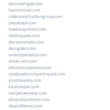
bennusehgall.com
tsecincinnati.com
roderconstructiongroup.com
plazabatai.com
hawkscayresort.com
hellonquads.com
diarioanimales.com
decogaleri.com
unavozparadios.com
shoes-vert.com
elbotanicopanama.com
shadyoaksrockportrvpark.com
jccoinlaundry.com
kautorepair.com
marjaeswinebar.com
elmazatlanclinton.com
ideacoffeenyc.com