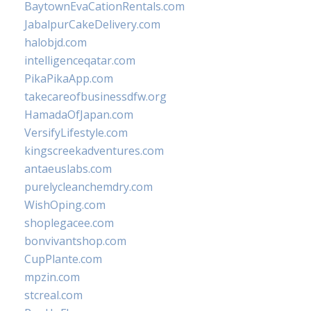
BaytownEvaCationRentals.com
JabalpurCakeDelivery.com
halobjd.com
intelligenceqatar.com
PikaPikaApp.com
takecareofbusinessdfw.org
HamadaOfJapan.com
VersifyLifestyle.com
kingscreekadventures.com
antaeuslabs.com
purelycleanchemdry.com
WishOping.com
shoplegacee.com
bonvivantshop.com
CupPlante.com
mpzin.com
stcreal.com