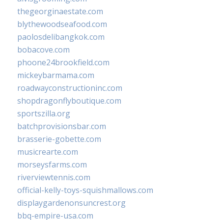
thegeorginaestate.com
blythewoodseafood.com
paolosdelibangkok.com
bobacove.com
phoone24brookfield.com
mickeybarmama.com
roadwayconstructioninc.com
shopdragonflyboutique.com
sportszilla.org
batchprovisionsbar.com
brasserie-gobette.com
musicrearte.com
morseysfarms.com
riverviewtennis.com
official-kelly-toys-squishmallows.com
displaygardenonsuncrest.org
bbq-empire-usa.com