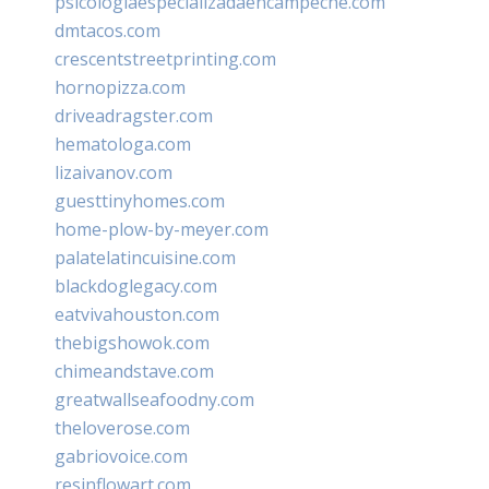
psicologiaespecializadaencampeche.com
dmtacos.com
crescentstreetprinting.com
hornopizza.com
driveadragster.com
hematologa.com
lizaivanov.com
guesttinyhomes.com
home-plow-by-meyer.com
palatelatincuisine.com
blackdoglegacy.com
eatvivahouston.com
thebigshowok.com
chimeandstave.com
greatwallseafoodny.com
theloverose.com
gabriovoice.com
resinflowart.com