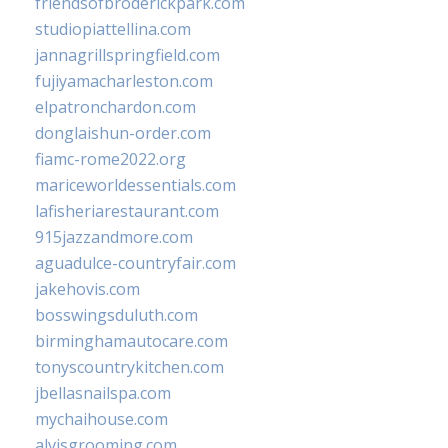
friendsofbroderickpark.com
studiopiattellina.com
jannagrillspringfield.com
fujiyamacharleston.com
elpatronchardon.com
donglaishun-order.com
fiamc-rome2022.org
mariceworldessentials.com
lafisheriarestaurant.com
915jazzandmore.com
aguadulce-countryfair.com
jakehovis.com
bosswingsduluth.com
birminghamautocare.com
tonyscountrykitchen.com
jbellasnailspa.com
mychaihouse.com
alvisgrooming.com