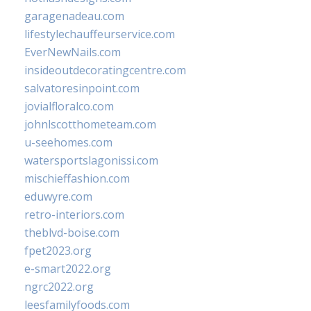
garagenadeau.com
lifestylechauffeurservice.com
EverNewNails.com
insideoutdecoratingcentre.com
salvatoresinpoint.com
jovialfloralco.com
johnlscotthometeam.com
u-seehomes.com
watersportslagonissi.com
mischieffashion.com
eduwyre.com
retro-interiors.com
theblvd-boise.com
fpet2023.org
e-smart2022.org
ngrc2022.org
leesfamilyfoods.com