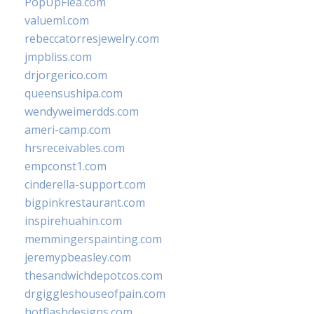
PopUpFlea.com
valueml.com
rebeccatorresjewelry.com
jmpbliss.com
drjorgerico.com
queensushipa.com
wendyweimerdds.com
ameri-camp.com
hrsreceivables.com
empconst1.com
cinderella-support.com
bigpinkrestaurant.com
inspirehuahin.com
memmingerspainting.com
jeremypbeasley.com
thesandwichdepotcos.com
drgiggleshouseofpain.com
hotflashdesigns.com