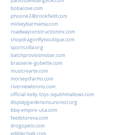
paolosdelibangkok.com
bobacove.com
phoone24brookfield.com
mickeybarmama.com
roadwayconstructioninc.com
shopdragonflyboutique.com
sportszilla.org
batchprovisionsbar.com
brasserie-gobette.com
musicrearte.com
morseysfarms.com
riverviewtennis.com
official-kelly-toys-squishmallows.com
displaygardenonsuncrest.org
bbq-empire-usa.com
feedstoreva.com
drogopets.com
ediblechalk.com