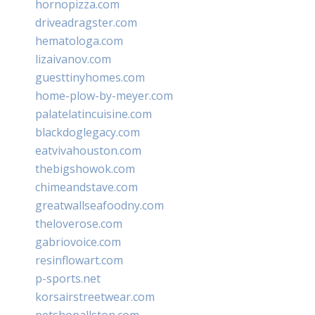
hornopizza.com
driveadragster.com
hematologa.com
lizaivanov.com
guesttinyhomes.com
home-plow-by-meyer.com
palatelatincuisine.com
blackdoglegacy.com
eatvivahouston.com
thebigshowok.com
chimeandstave.com
greatwallseafoodny.com
theloverose.com
gabriovoice.com
resinflowart.com
p-sports.net
korsairstreetwear.com
petshopallston.com