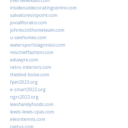
EverNewNails.com
insideoutdecoratingcentre.com
salvatoresinpoint.com
jovialfloralco.com
johnlscotthometeam.com
u-seehomes.com
watersportslagonissi.com
mischieffashion.com
eduwyre.com
retro-interiors.com
theblvd-boise.com
fpet2023.org
e-smart2022.org
ngrc2022.org
leesfamilyfoods.com
lewis-lewis-cpas.com
eleontennis.com
cyetus.com