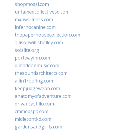
shopmossi.com
untamedcollectivesd.com
mxpwellness.com
infernocanine.com
thepaperhousecollection.com
allisonwillisholley.com
solslite.org
portwayinn.com
djmaddogmusic.com
thesoundarchitects.com
allin1roofing.com
keepjudgewebb.com
anatomyofadventure.com
drivancastillo.com
cmmedspa.com
midletontkd.com
gardensandgrills.com