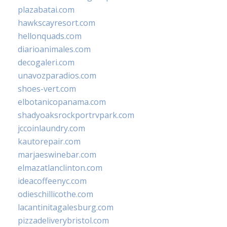
plazabatai.com
hawkscayresort.com
hellonquads.com
diarioanimales.com
decogaleri.com
unavozparadios.com
shoes-vert.com
elbotanicopanama.com
shadyoaksrockportrvpark.com
jccoinlaundry.com
kautorepair.com
marjaeswinebar.com
elmazatlanclinton.com
ideacoffeenyc.com
odieschillicothe.com
lacantinitagalesburg.com
pizzadeliverybristol.com