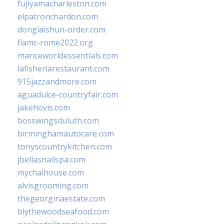
fujiyamacharleston.com
elpatronchardon.com
donglaishun-order.com
fiamc-rome2022.org
mariceworldessentials.com
lafisheriarestaurant.com
915jazzandmore.com
aguadulce-countryfair.com
jakehovis.com
bosswingsduluth.com
birminghamautocare.com
tonyscountrykitchen.com
jbellasnailspa.com
mychaihouse.com
alvisgrooming.com
thegeorginaestate.com
blythewoodseafood.com