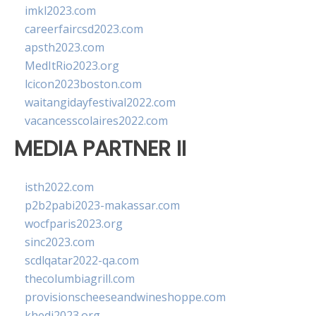
imkl2023.com
careerfaircsd2023.com
apsth2023.com
MedItRio2023.org
lcicon2023boston.com
waitangidayfestival2022.com
vacancesscolaires2022.com
MEDIA PARTNER II
isth2022.com
p2b2pabi2023-makassar.com
wocfparis2023.org
sinc2023.com
scdlqatar2022-qa.com
thecolumbiagrill.com
provisionscheeseandwineshoppe.com
khedi2023.org