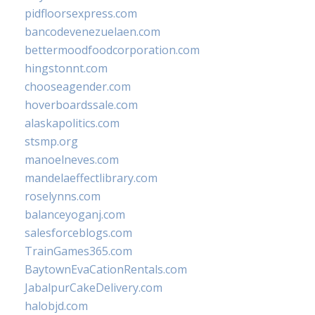
pidfloorsexpress.com
bancodevenezuelaen.com
bettermoodfoodcorporation.com
hingstonnt.com
chooseagender.com
hoverboardssale.com
alaskapolitics.com
stsmp.org
manoelneves.com
mandelaeffectlibrary.com
roselynns.com
balanceyoganj.com
salesforceblogs.com
TrainGames365.com
BaytownEvaCationRentals.com
JabalpurCakeDelivery.com
halobjd.com