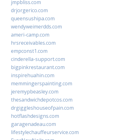
jmpbliss.com
drjorgerico.com
queensushipa.com
wendyweimerdds.com
ameri-camp.com
hrsreceivables.com
empconst1.com
cinderella-support.com
bigpinkrestaurant.com
inspirehuahin.com
memmingerspainting.com
jeremypbeasley.com
thesandwichdepotcos.com
drgiggleshouseofpain.com
hotflashdesigns.com
garagenadeau.com
lifestylechauffeurservice.com