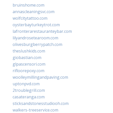
bruinshome.com
annascleaningsvc.com
wolfcitytattoo.com
oysterbayturkeytrot.com
lafronterarestauranteybar.com
lilyandrosetearoom.com
olivesburgberrypatch.com
theslushkids.com
giobastian.com
glpascensori.com
rifloorepoxy.com
woolleymillingandpaving.com
uptonpvd.com
2troublegrill.com
casateranga.com
sticksandstonesstudiooh.com
walkers-treeservice.com