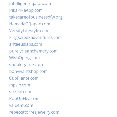
intelligenceqatar.com
PikaPikaApp.com
takecareofbusinessdfw.org
HamadaOfJapan.com
VersifyLifestyle.com
kingscreekadventures.com
antaeuslabs.com
purelycleanchemdry.com
WishOping.com
shoplegacee.com
bonvivantshop.com
CupPlante.com
mpzin.com
stcreal.com
PopUpFlea.com
valueml.com
rebeccatorresjewelry.com