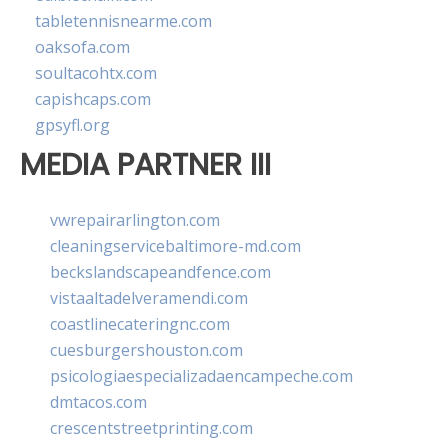
tabletennisnearme.com
oaksofa.com
soultacohtx.com
capishcaps.com
gpsyfl.org
MEDIA PARTNER III
vwrepairarlington.com
cleaningservicebaltimore-md.com
beckslandscapeandfence.com
vistaaltadelveramendi.com
coastlinecateringnc.com
cuesburgershouston.com
psicologiaespecializadaencampeche.com
dmtacos.com
crescentstreetprinting.com