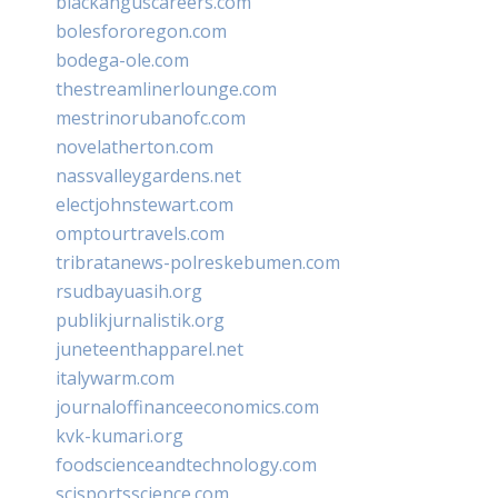
blackanguscareers.com
bolesfororegon.com
bodega-ole.com
thestreamlinerlounge.com
mestrinorubanofc.com
novelatherton.com
nassvalleygardens.net
electjohnstewart.com
omptourtravels.com
tribratanews-polreskebumen.com
rsudbayuasih.org
publikjurnalistik.org
juneteenthapparel.net
italywarm.com
journaloffinanceeconomics.com
kvk-kumari.org
foodscienceandtechnology.com
scisportsscience.com