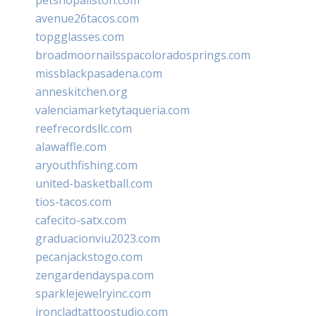
avenue26tacos.com
topgglasses.com
broadmoornailsspacoloradosprings.com
missblackpasadena.com
anneskitchen.org
valenciamarketytaqueria.com
reefrecordsllc.com
alawaffle.com
aryouthfishing.com
united-basketball.com
tios-tacos.com
cafecito-satx.com
graduacionviu2023.com
pecanjackstogo.com
zengardendayspa.com
sparklejewelryinc.com
ironcladtattoostudio.com