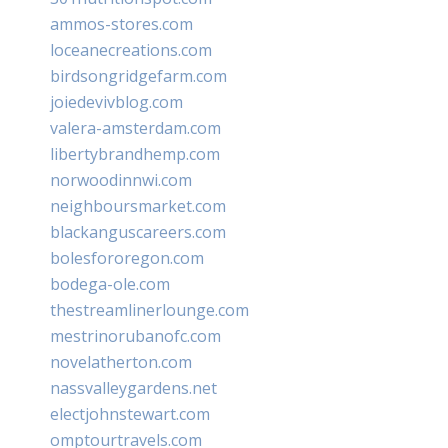
ammos-stores.com
loceanecreations.com
birdsongridgefarm.com
joiedevivblog.com
valera-amsterdam.com
libertybrandhemp.com
norwoodinnwi.com
neighboursmarket.com
blackanguscareers.com
bolesfororegon.com
bodega-ole.com
thestreamlinerlounge.com
mestrinorubanofc.com
novelatherton.com
nassvalleygardens.net
electjohnstewart.com
omptourtravels.com