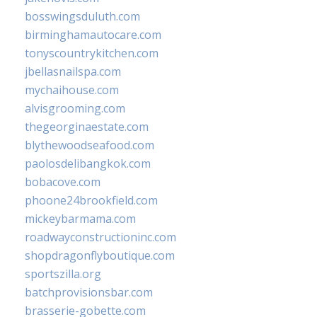
bosswingsduluth.com
birminghamautocare.com
tonyscountrykitchen.com
jbellasnailspa.com
mychaihouse.com
alvisgrooming.com
thegeorginaestate.com
blythewoodseafood.com
paolosdelibangkok.com
bobacove.com
phoone24brookfield.com
mickeybarmama.com
roadwayconstructioninc.com
shopdragonflyboutique.com
sportszilla.org
batchprovisionsbar.com
brasserie-gobette.com