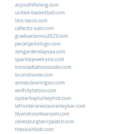
aryouthfishing.com
united-basketball.com
tios-tacos.com
cafecito-satx.com
graduacionviu2023.com
pecanjackstogo.com
zengardendayspa.com
sparklejewelryinc.com
ironcladtattoostudio.com
bruinshome.com
annascleaningsvc.com
wolfcitytattoo.com
oysterbayturkeytrot.com
lafronterarestauranteybar.com
lilyandrosetearoom.com
olivesburgberrypatch.com
theslushkids.com