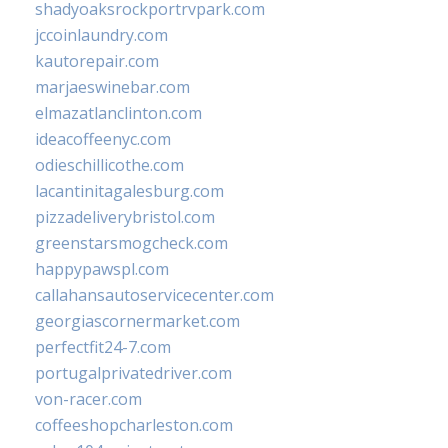
shadyoaksrockportrvpark.com
jccoinlaundry.com
kautorepair.com
marjaeswinebar.com
elmazatlanclinton.com
ideacoffeenyc.com
odieschillicothe.com
lacantinitagalesburg.com
pizzadeliverybristol.com
greenstarsmogcheck.com
happypawspl.com
callahansautoservicecenter.com
georgiascornermarket.com
perfectfit24-7.com
portugalprivatedriver.com
von-racer.com
coffeeshopcharleston.com