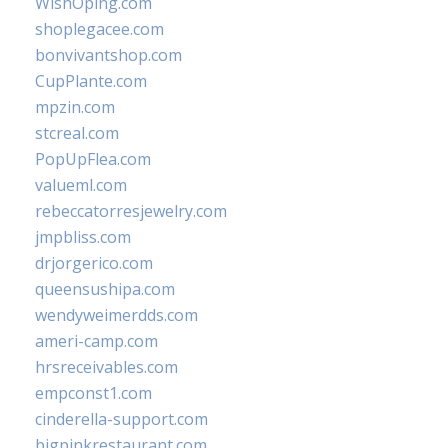
WishOping.com
shoplegacee.com
bonvivantshop.com
CupPlante.com
mpzin.com
stcreal.com
PopUpFlea.com
valueml.com
rebeccatorresjewelry.com
jmpbliss.com
drjorgerico.com
queensushipa.com
wendyweimerdds.com
ameri-camp.com
hrsreceivables.com
empconst1.com
cinderella-support.com
bigpinkrestaurant.com