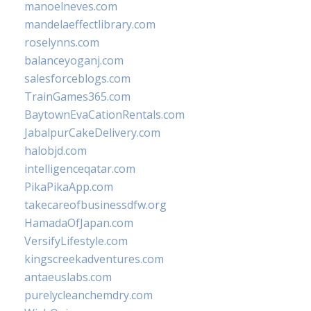
manoelneves.com
mandelaeffectlibrary.com
roselynns.com
balanceyoganj.com
salesforceblogs.com
TrainGames365.com
BaytownEvaCationRentals.com
JabalpurCakeDelivery.com
halobjd.com
intelligenceqatar.com
PikaPikaApp.com
takecareofbusinessdfw.org
HamadaOfJapan.com
VersifyLifestyle.com
kingscreekadventures.com
antaeuslabs.com
purelycleanchemdry.com