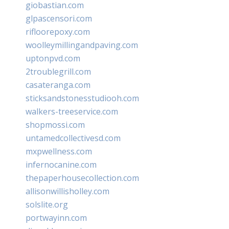
giobastian.com
glpascensori.com
rifloorepoxy.com
woolleymillingandpaving.com
uptonpvd.com
2troublegrill.com
casateranga.com
sticksandstonesstudiooh.com
walkers-treeservice.com
shopmossi.com
untamedcollectivesd.com
mxpwellness.com
infernocanine.com
thepaperhousecollection.com
allisonwillisholley.com
solslite.org
portwayinn.com