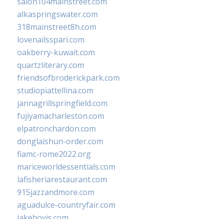
salon104mainstreet.com
alkaspringswater.com
318mainstreet8h.com
lovenailsspari.com
oakberry-kuwait.com
quartzliterary.com
friendsofbroderickpark.com
studiopiattellina.com
jannagrillspringfield.com
fujiyamacharleston.com
elpatronchardon.com
donglaishun-order.com
fiamc-rome2022.org
mariceworldessentials.com
lafisheriarestaurant.com
915jazzandmore.com
aguadulce-countryfair.com
jakehovis.com