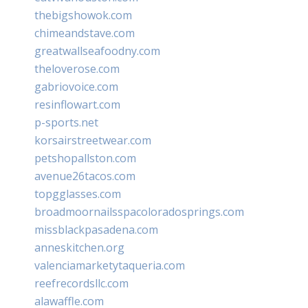
thebigshowok.com
chimeandstave.com
greatwallseafoodny.com
theloverose.com
gabriovoice.com
resinflowart.com
p-sports.net
korsairstreetwear.com
petshopallston.com
avenue26tacos.com
topgglasses.com
broadmoornailsspacoloradosprings.com
missblackpasadena.com
anneskitchen.org
valenciamarketytaqueria.com
reefrecordsllc.com
alawaffle.com