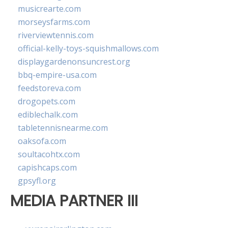
musicrearte.com
morseysfarms.com
riverviewtennis.com
official-kelly-toys-squishmallows.com
displaygardenonsuncrest.org
bbq-empire-usa.com
feedstoreva.com
drogopets.com
ediblechalk.com
tabletennisnearme.com
oaksofa.com
soultacohtx.com
capishcaps.com
gpsyfl.org
MEDIA PARTNER III