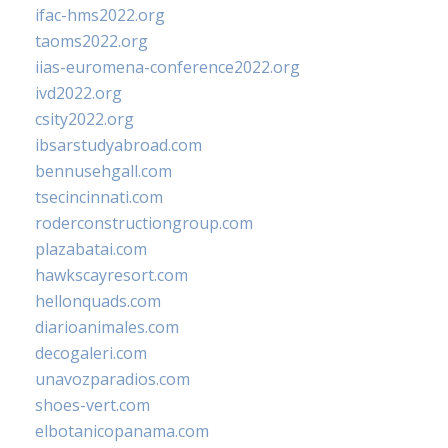
ifac-hms2022.org
taoms2022.org
iias-euromena-conference2022.org
ivd2022.org
csity2022.org
ibsarstudyabroad.com
bennusehgall.com
tsecincinnati.com
roderconstructiongroup.com
plazabatai.com
hawkscayresort.com
hellonquads.com
diarioanimales.com
decogaleri.com
unavozparadios.com
shoes-vert.com
elbotanicopanama.com