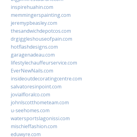
inspirehuahin.com
memmingerspainting.com
jeremypbeasley.com
thesandwichdepotcos.com
drgiggleshouseofpain.com
hotflashdesigns.com
garagenadeau.com
lifestylechauffeurservice.com
EverNewNails.com
insideoutdecoratingcentre.com
salvatoresinpoint.com
jovialfloralco.com
johnlscotthometeam.com
u-seehomes.com
watersportslagonissi.com
mischieffashion.com
eduwyre.com