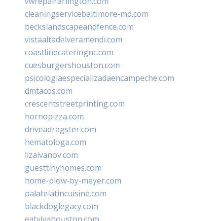
vwrepairarlington.com
cleaningservicebaltimore-md.com
beckslandscapeandfence.com
vistaaltadelveramendi.com
coastlinecateringnc.com
cuesburgershouston.com
psicologiaespecializadaencampeche.com
dmtacos.com
crescentstreetprinting.com
hornopizza.com
driveadragster.com
hematologa.com
lizaivanov.com
guesttinyhomes.com
home-plow-by-meyer.com
palatelatincuisine.com
blackdoglegacy.com
eatvivahouston.com