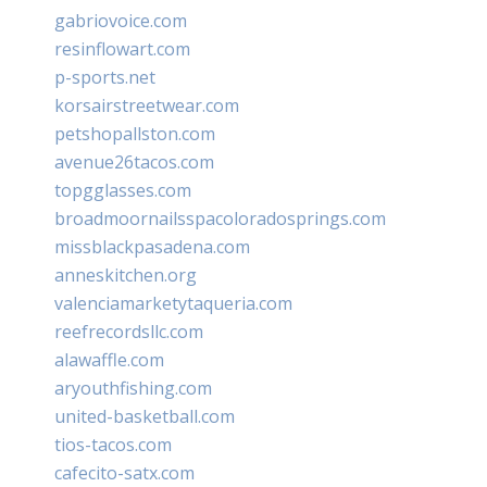
gabriovoice.com
resinflowart.com
p-sports.net
korsairstreetwear.com
petshopallston.com
avenue26tacos.com
topgglasses.com
broadmoornailsspacoloradosprings.com
missblackpasadena.com
anneskitchen.org
valenciamarketytaqueria.com
reefrecordsllc.com
alawaffle.com
aryouthfishing.com
united-basketball.com
tios-tacos.com
cafecito-satx.com