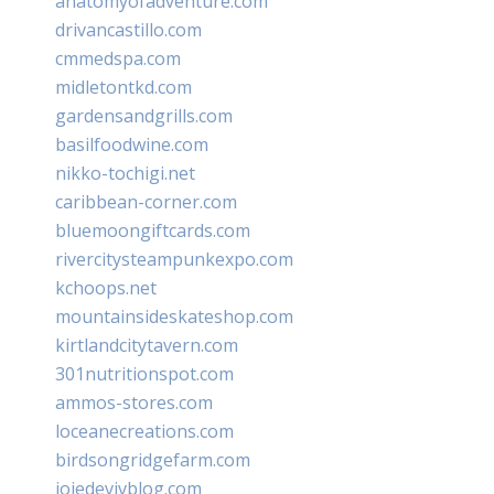
anatomyofadventure.com
drivancastillo.com
cmmedspa.com
midletontkd.com
gardensandgrills.com
basilfoodwine.com
nikko-tochigi.net
caribbean-corner.com
bluemoongiftcards.com
rivercitysteampunkexpo.com
kchoops.net
mountainsideskateshop.com
kirtlandcitytavern.com
301nutritionspot.com
ammos-stores.com
loceanecreations.com
birdsongridgefarm.com
joiedevivblog.com