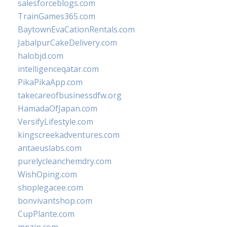
salesforceblogs.com
TrainGames365.com
BaytownEvaCationRentals.com
JabalpurCakeDelivery.com
halobjd.com
intelligenceqatar.com
PikaPikaApp.com
takecareofbusinessdfw.org
HamadaOfJapan.com
VersifyLifestyle.com
kingscreekadventures.com
antaeuslabs.com
purelycleanchemdry.com
WishOping.com
shoplegacee.com
bonvivantshop.com
CupPlante.com