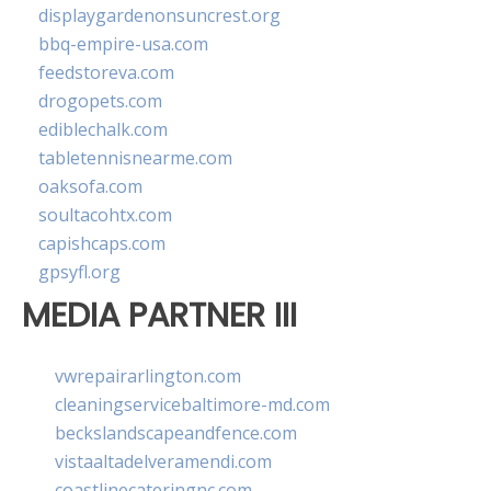
displaygardenonsuncrest.org
bbq-empire-usa.com
feedstoreva.com
drogopets.com
ediblechalk.com
tabletennisnearme.com
oaksofa.com
soultacohtx.com
capishcaps.com
gpsyfl.org
MEDIA PARTNER III
vwrepairarlington.com
cleaningservicebaltimore-md.com
beckslandscapeandfence.com
vistaaltadelveramendi.com
coastlinecateringnc.com