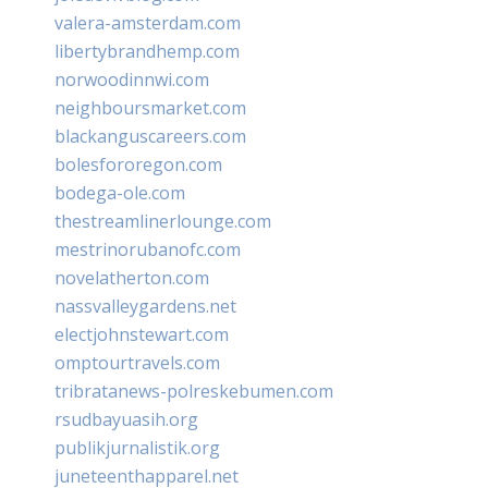
valera-amsterdam.com
libertybrandhemp.com
norwoodinnwi.com
neighboursmarket.com
blackanguscareers.com
bolesfororegon.com
bodega-ole.com
thestreamlinerlounge.com
mestrinorubanofc.com
novelatherton.com
nassvalleygardens.net
electjohnstewart.com
omptourtravels.com
tribratanews-polreskebumen.com
rsudbayuasih.org
publikjurnalistik.org
juneteenthapparel.net