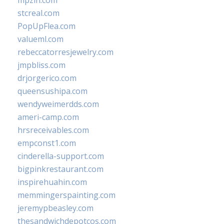
mpzin.com
stcreal.com
PopUpFlea.com
valueml.com
rebeccatorresjewelry.com
jmpbliss.com
drjorgerico.com
queensushipa.com
wendyweimerdds.com
ameri-camp.com
hrsreceivables.com
empconst1.com
cinderella-support.com
bigpinkrestaurant.com
inspirehuahin.com
memmingerspainting.com
jeremypbeasley.com
thesandwichdepotcos.com