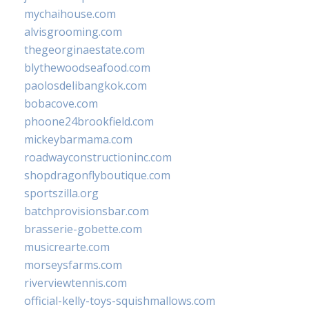
mychaihouse.com
alvisgrooming.com
thegeorginaestate.com
blythewoodseafood.com
paolosdelibangkok.com
bobacove.com
phoone24brookfield.com
mickeybarmama.com
roadwayconstructioninc.com
shopdragonflyboutique.com
sportszilla.org
batchprovisionsbar.com
brasserie-gobette.com
musicrearte.com
morseysfarms.com
riverviewtennis.com
official-kelly-toys-squishmallows.com