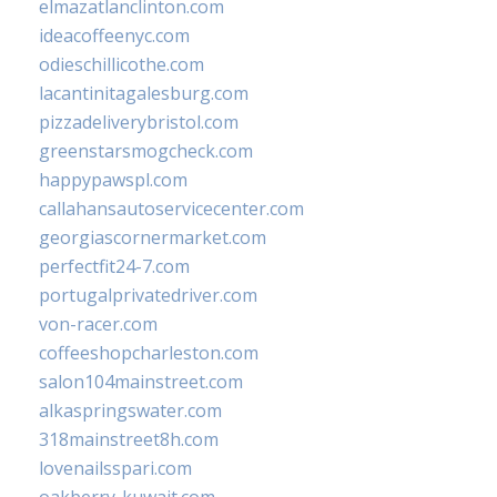
elmazatlanclinton.com
ideacoffeenyc.com
odieschillicothe.com
lacantinitagalesburg.com
pizzadeliverybristol.com
greenstarsmogcheck.com
happypawspl.com
callahansautoservicecenter.com
georgiascornermarket.com
perfectfit24-7.com
portugalprivatedriver.com
von-racer.com
coffeeshopcharleston.com
salon104mainstreet.com
alkaspringswater.com
318mainstreet8h.com
lovenailsspari.com