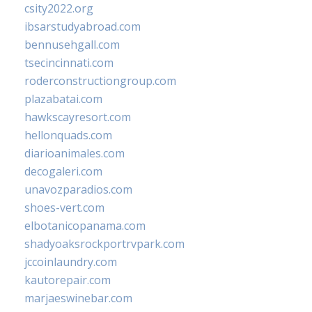
csity2022.org
ibsarstudyabroad.com
bennusehgall.com
tsecincinnati.com
roderconstructiongroup.com
plazabatai.com
hawkscayresort.com
hellonquads.com
diarioanimales.com
decogaleri.com
unavozparadios.com
shoes-vert.com
elbotanicopanama.com
shadyoaksrockportrvpark.com
jccoinlaundry.com
kautorepair.com
marjaeswinebar.com