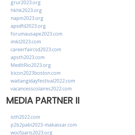
grur2023.org
hkhk2023.org
napm2023.org
apsdfd2023.org
forumausape2023.com
imkl2023.com
careerfaircsd2023.com
apsth2023.com
MedItRio2023.org
lcicon2023boston.com
waitangidayfestival2022.com
vacancesscolaires2022.com
MEDIA PARTNER II
isth2022.com
p2b2pabi2023-makassar.com
wocfparis2023.org