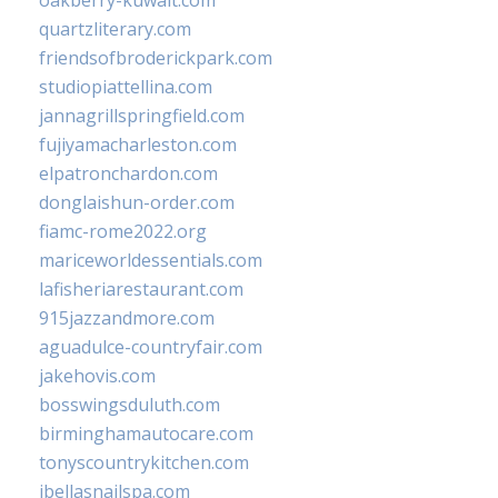
oakberry-kuwait.com
quartzliterary.com
friendsofbroderickpark.com
studiopiattellina.com
jannagrillspringfield.com
fujiyamacharleston.com
elpatronchardon.com
donglaishun-order.com
fiamc-rome2022.org
mariceworldessentials.com
lafisheriarestaurant.com
915jazzandmore.com
aguadulce-countryfair.com
jakehovis.com
bosswingsduluth.com
birminghamautocare.com
tonyscountrykitchen.com
jbellasnailspa.com