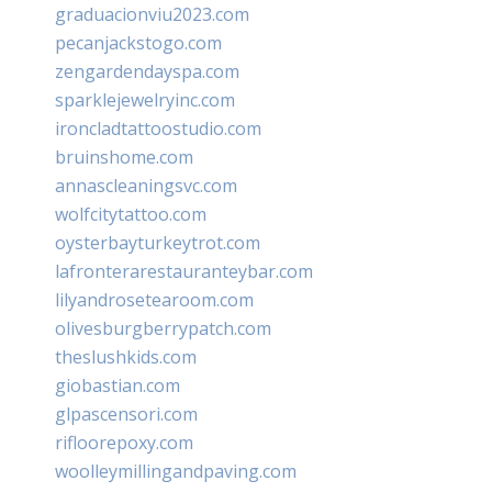
graduacionviu2023.com
pecanjackstogo.com
zengardendayspa.com
sparklejewelryinc.com
ironcladtattoostudio.com
bruinshome.com
annascleaningsvc.com
wolfcitytattoo.com
oysterbayturkeytrot.com
lafronterarestauranteybar.com
lilyandrosetearoom.com
olivesburgberrypatch.com
theslushkids.com
giobastian.com
glpascensori.com
rifloorepoxy.com
woolleymillingandpaving.com