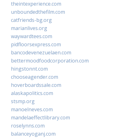
theintexperience.com
unboundedthefilm.com
catfriends-bg.org
marianlives.org
waywardtees.com
pidfloorsexpress.com
bancodevenezuelaen.com
bettermoodfoodcorporation.com
hingstonnt.com
chooseagender.com
hoverboardssale.com
alaskapolitics.com
stsmp.org
manoelneves.com
mandelaeffectlibrary.com
roselynns.com
balanceyoganj.com