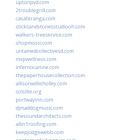
uptonpvd.com
2troublegrill.com
casateranga.com
sticksandstonesstudiooh.com
walkers-treeservice.com
shopmossi.com
untamedcollectivesd.com
mxpwellness.com
infernocanine.com
thepaperhousecollection.com
allisonwillisholley.com
solslite.org
portwayinn.com
djmaddogmusic.com
thesoundarchitects.com
allin1roofing.com
keepjudgewebb.com