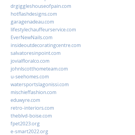
drgiggleshouseofpain.com
hotflashdesigns.com
garagenadeau.com
lifestylechauffeurservice.com
EverNewNails.com
insideoutdecoratingcentre.com
salvatoresinpoint.com
jovialfloralco.com
johnlscotthometeam.com
u-seehomes.com
watersportslagonissi.com
mischieffashion.com
eduwyre.com
retro-interiors.com
theblvd-boise.com
fpet2023.org
e-smart2022.org